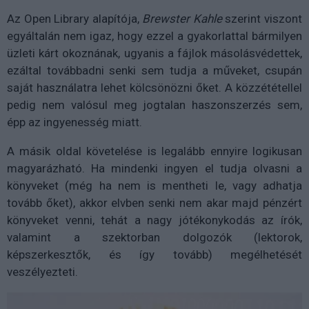
Az Open Library alapítója,
Brewster Kahle
szerint viszont
egyáltalán nem igaz, hogy ezzel a gyakorlattal bármilyen
üzleti kárt okoznának, ugyanis a fájlok másolásvédettek,
ezáltal továbbadni senki sem tudja a műveket, csupán
saját használatra lehet kölcsönözni őket. A közzététellel
pedig nem valósul meg jogtalan haszonszerzés sem,
épp az ingyenesség miatt.
A másik oldal követelése is legalább ennyire logikusan
magyarázható. Ha mindenki ingyen el tudja olvasni a
könyveket (még ha nem is mentheti le, vagy adhatja
tovább őket), akkor elvben senki nem akar majd pénzért
könyveket venni, tehát a nagy jótékonykodás az írók,
valamint a szektorban dolgozók (lektorok,
képszerkesztők, és így tovább) megélhetését
veszélyezteti.