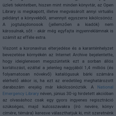
üzleti tekintetben, hiszen mint minden könyvtár, az Open
Library is megkapott, illetve megvásárolt annyi virtuális
példányt a könyvekből, amennyit egyszerre kikölcsönöz.
A jogtulajdonosok (jellemzően a kiadók) nem
károsulnak, sőt - akár még egyfajta ingyenreklámnak is
számít az efféle extra.
Viszont a koronavírus elterjedése és a karanténhelyzet
bevezetése környékén az Internet Archive bejelentette,
hogy ideiglenesen megszüntetik ezt a sorban állós
korlátozást, ezáltal a jelenleg nagyjából 1,4 milliós (és
folyamatosan növekvő) katalógusuk bárki számára
elérhető akkor is, ha ezt az eredetileg meghatározott
darabszám erejéig már kikölcsönözték. A
National
Emergency Library
néven, június 30-ig hirdetett akcióban
az olvasáshoz csak egy gyors ingyenes regisztráció
szükséges, majd kulcsszavakra (író nevére, könyv
címére, témára) keresve választhatjuk ki, mit szeretnénk