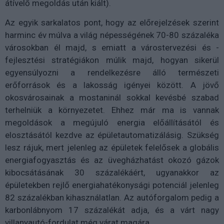
átívelő megoldás után kiált).
Az egyik sarkalatos pont, hogy az előrejelzések szerint
harminc év múlva a világ népességének 70-80 százaléka
városokban él majd, s emiatt a várostervezési és -
fejlesztési stratégiákon múlik majd, hogyan sikerül
egyensúlyozni a rendelkezésre álló természeti
erőforrások és a lakosság igényei között. A jövő
okosvárosainak a mostaninál sokkal kevésbé szabad
terhelniük a környezetet. Ehhez már ma is vannak
megoldások a megújuló energia előállításától és
elosztásától kezdve az épületautomatizálásig. Szükség
lesz rájuk, mert jelenleg az épületek felelősek a globális
energiafogyasztás és az üvegházhatást okozó gázok
kibocsátásának 30 százalékáért, ugyanakkor az
épületekben rejlő energiahatékonysági potenciál jelenleg
82 százalékban kihasználatlan. Az autóforgalom pedig a
karbonlábnyom 17 százalékát adja, és a várt nagy
villanyautó-fordulat még várat magára.