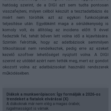
hatóság szerint, de a DIGI azt sem tudta pontosan
visszafejteni, milyen célból készült a tesztadatbázis és
miért nem törölték azt az egykori funkciójának
teljesítése után. Egyébként maga a sérülékenység is
komoly volt, és állítólag az incidens előtt 9 évvel
fedezték fel, tehát bőven lett volna idő a kijavítására.
Szintén felrótták, hogy az adatbázisok semmilyen
titkosítással nem rendelkeztek, pedig erre az ezeket
kezelő szoftver lehetőséget nyújtott volna. A DIGI
szerint ez utóbbit azért nem tették meg, mert ez gondot
okozott volna az adatbázisokat használó rendszerek
működésében.
Diákok a munkaerőpiacon: Így formálják a 2026-os
trendeket a fiatalok elvárásai (X)
A diákoknak már nem elég a magas órabér,
rugalmasságot is várnak.