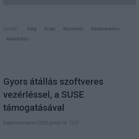
Címkék:
#digi
#naih
#büntetés
#adatvédelem
#adatbázis
Gyors átállás szoftveres
vezérléssel, a SUSE
támogatásával
Sajtóinformáció
|
2020 június 16. 12:01