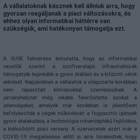
A vállalatoknak késznek kell állniuk arra, hogy
gyorsan reagáljanak a piaci változásokra, és
ehhez olyan informatikai háttérre van
szükségük, ami hatékonyan támogatja ezt.
A SUSE felmérése kimutatta, hogy az informatikai
vezetők szerint a szoftveralapú infrastruktúrák
támogatják leginkább a gyors átállást és a kitűzött célok
elérését.
Napjainkban a vállalatok a világszerte korábban
nem tapasztalt kihívásokkal szembesülnek. A
járványhelyzet még inkább felerősítette azokat a
jelenségeket, amelyek már korábban is jelentősen
befolyásolták a cégek működését: a fogyasztói igények
gyors átalakulása, a technológia rohamléptékű fejlődése,
a kiéleződött piaci verseny. A szervezetek ezért már a
COVID-19 megjelenése előtt is arra törekedtek, hogy