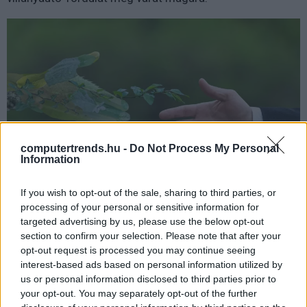
computertrends.hu -
Do Not Process My Personal
Information
If you wish to opt-out of the sale, sharing to third parties, or
Mint a koronavírus-járvány megmutatta, egész jól
processing of your personal or sensitive information for
targeted advertising by us, please use the below opt-out
elvagyunk irodák és munkába ingázás nélkül, elektronikus
section to confirm your selection. Please note that after your
úton is el tudjuk végezni azt, amit eddig zömmel
opt-out request is processed you may continue seeing
személyesen intéztünk. Ugyanakkor az is kiderült, hogy
interest-based ads based on personal information utilized by
nem kell felszámolni az irodákat, csak növelni a
us or personal information disclosed to third parties prior to
megosztott íróasztalok számát, ahol ezt a munkakör
your opt-out. You may separately opt-out of the further