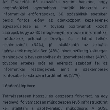
Az IT-vezetők 65 százaléka szerint hasznos, hogy
segítségükkel gyorsabban tudják kiosztani az
informatikai erőforrásokat, 60 százalékuk esetében
pedig fontos előny az adatközpont kezelésének
egyszerűsítése is. A további pozitívumok között
szerepel, hogy az SDI megkönnyíti a modern informatikai
módszerek, például a DevOps és a hibrid felhők
alkalmazását (54%), jól skálázható az aktuális
igényeknek megfelelően (48%), nincs szükség költséges
tréningekre a bevezetéséhez és üzemeltetéséhez (40%),
továbbá értékes időt és energiát szabadít fel az
informatikai részlegeknél, amit a szakemberek
fontosabb feladatokra fordíthatnak (37%).
Lépésről lépésre
Természetesen hosszú és összetett folyamat, ha egy
meglévő, folyamatosan működésben lévő infrastruktúrát
kell átállítani a szoftveralapú működésre. A SUSE