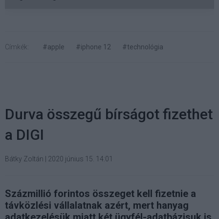
Címkék:
#apple
#iphone 12
#technológia
Durva összegű bírságot fizethet
a DIGI
Bátky Zoltán
|
2020 június 15. 14:01
Százmillió forintos összeget kell fizetnie a
távközlési vállalatnak azért, mert hanyag
adatkezelésük miatt két ügyfél-adatbázisuk is