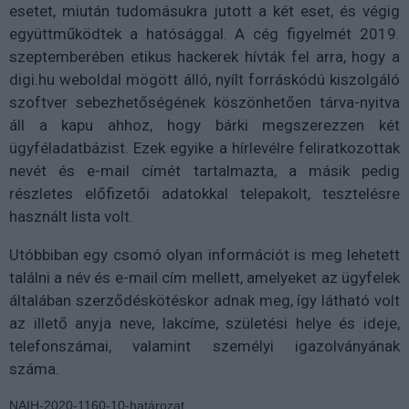
esetet, miután tudomásukra jutott a két eset, és végig
együttműködtek a hatósággal. A cég figyelmét 2019.
szeptemberében etikus hackerek hívták fel arra, hogy a
digi.hu weboldal mögött álló, nyílt forráskódú kiszolgáló
szoftver sebezhetőségének köszönhetően tárva-nyitva
áll a kapu ahhoz, hogy bárki megszerezzen két
ügyféladatbázist. Ezek egyike a hírlevélre feliratkozottak
nevét és e-mail címét tartalmazta, a másik pedig
részletes előfizetői adatokkal telepakolt, tesztelésre
használt lista volt.
Utóbbiban egy csomó olyan információt is meg lehetett
találni a név és e-mail cím mellett, amelyeket az ügyfelek
általában szerződéskötéskor adnak meg, így látható volt
az illető anyja neve, lakcíme, születési helye és ideje,
telefonszámai, valamint személyi igazolványának
száma.
NAIH-2020-1160-10-határozat