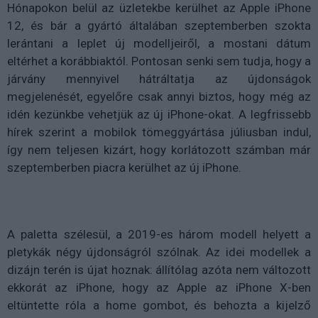
Hónapokon belül az üzletekbe kerülhet az Apple iPhone
12, és bár a gyártó általában szeptemberben szokta
lerántani a leplet új modelljeiről, a mostani dátum
eltérhet a korábbiaktól. Pontosan senki sem tudja, hogy a
járvány mennyivel hátráltatja az újdonságok
megjelenését, egyelőre csak annyi biztos, hogy még az
idén kezünkbe vehetjük az új iPhone-okat. A legfrissebb
hírek szerint a mobilok tömeggyártása júliusban indul,
így nem teljesen kizárt, hogy korlátozott számban már
szeptemberben piacra kerülhet az új iPhone.
A paletta szélesül, a 2019-es három modell helyett a
pletykák négy újdonságról szólnak. Az idei modellek a
dizájn terén is újat hoznak: állítólag azóta nem változott
ekkorát az iPhone, hogy az Apple az iPhone X-ben
eltüntette róla a home gombot, és behozta a kijelző