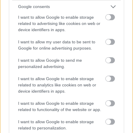
Végül még egy tanulság: akár hatósági intézkedések,
Google consents
akár saját jól felfogott érdekünk diktálta, képesek
vagyunk ésszerűen viselkedni, tervezni, összefogni,
I want to allow Google to enable storage
cselekedni. Ez a tudás még jól jöhet a következő krízisek
related to advertising like cookies on web or
device identifiers in apps.
során, bármi legyen is a kiváltójuk.
I want to allow my user data to be sent to
Google for online advertising purposes.
Diákok a munkaerőpiacon: Így formálják a 2026-os
I want to allow Google to send me
trendeket a fiatalok elvárásai (X)
personalized advertising.
A diákoknak már nem elég a magas órabér,
rugalmasságot is várnak.
I want to allow Google to enable storage
related to analytics like cookies on web or
device identifiers in apps.
I want to allow Google to enable storage
Címkék:
#global footprint network
#túlfogyasztás
#föld
related to functionality of the website or app.
#erőforrás
#megújuló erőforrás
#koronavírus
#covid-
I want to allow Google to enable storage
19
related to personalization.