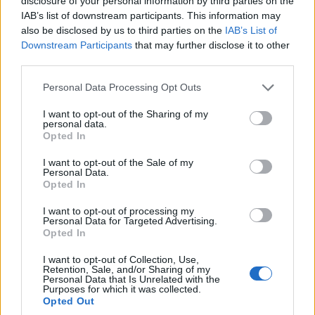
megengedi; az értekezleteket, ha lehet, szabad levegőn,
disclosure of your personal information by third parties on the
IAB’s list of downstream participants. This information may
például az irodaépület körüli zöldterületen tett séta
also be disclosed by us to third parties on the
IAB’s List of
során lebonyolított spontán beszélgetésekkel érdemes
Downstream Participants
that may further disclose it to other
helyettesíteni.
third parties.
Amennyiben 50 százalékkal sikerülne az
Please note that this website/app uses one or more Google
Personal Data Processing Opt Outs
services and may gather and store information including but
emberiség karbonlábnyomát csökkenteni, az azt
not limited to your visit or usage behaviour. You may click to
I want to opt-out of the Sharing of my
jelentené, hogy a Túlfogyasztás Világnapját
personal data.
grant or deny consent to Google and its third-party tags to
három hónappal tudnánk eltolni.
Opted In
use your data for below specified purposes in below Google
consent section.
I want to opt-out of the Sale of my
S bár az adatközpontok és az informatikai berendezések
Personal Data.
a villamosenergia-termelők legnagyobb fogyasztói közé
Opted In
tartoznak, a Covid-19 miatt mostanra a Napnál
I want to opt-out of processing my
világosabbá vált, hogy a digitalizáció nem a járvány
Personal Data for Targeted Advertising.
Opted In
ellenszere, hanem a 21. század meghatározó
innovációja, így megengedhetjük magunknak, hogy
I want to opt-out of Collection, Use,
Retention, Sale, and/or Sharing of my
eltávolodjunk a digitális lét hagyományos centrumaitól, a
Personal Data that Is Unrelated with the
városoktól.
Purposes for which it was collected.
Opted Out