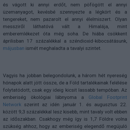
és vágott ki annyi erdőt, nem pöfögött el annyi
üzemanyagot, kevésbé szennyezte a légkört és a
tengereket, nem pazarolt el annyi élelmiszert. Olyan
messziről láthatóvá vált a Himalája, mint
emberemlékezet óta még soha. De hiába csökkent
áprilisban 17 százalékkal a széndioxid-kibocsátásunk,
májusban
ismét meghaladta a tavalyi szintet.
Vagyis ha jobban belegondolunk, a három hét nyereség
hónapok alatt jött össze, de a Föld tartalékainak felélése
folytatódott, csak egy ideig kicsit lassabb tempóban. Az
emberiség ökológiai lábnyoma a
Global Footprint
Network
szerint az idén január 1. és augusztus 22.
között 9,3 százalékkal lesz kisebb, mint tavaly volt ebben
az időszakban. Csakhogy még így is 1,7 Földre volna
szükség ahhoz, hogy az emberiség elegendő megújuló