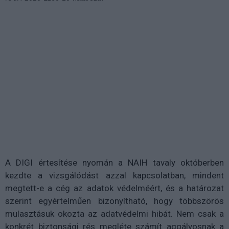
A DIGI értesítése nyomán a NAIH tavaly októberben
kezdte a vizsgálódást azzal kapcsolatban, mindent
megtett-e a cég az adatok védelméért, és a határozat
szerint egyértelműen bizonyítható, hogy többszörös
mulasztásuk okozta az adatvédelmi hibát. Nem csak a
konkrét biztonsági rés megléte számít aggályosnak a