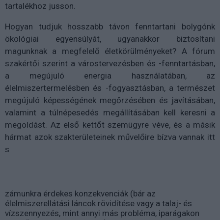
tartalékhoz jusson.
Hogyan tudjuk hosszabb távon fenntartani bolygónk
ökológiai egyensúlyát, ugyanakkor biztosítani
magunknak a megfelelő életkörülményeket? A fórum
szakértői szerint a várostervezésben és -fenntartásban,
a megújuló energia használatában, az
élelmiszertermelésben és -fogyasztásban, a természet
megújuló képességének megőrzésében és javításában,
valamint a túlnépesedés megállításában kell keresni a
megoldást. Az első kettőt szemügyre véve, és a másik
hármat azok szakterületeinek művelőire bízva vannak itt
s
zámunkra érdekes konzekvenciák (bár az
élelmiszerellátási láncok rövidítése vagy a talaj- és
vízszennyezés, mint annyi más probléma, iparágakon