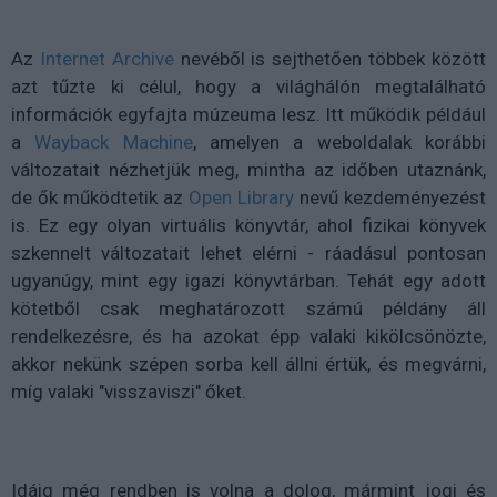
Az
Internet Archive
nevéből is sejthetően többek között
azt tűzte ki célul, hogy a világhálón megtalálható
információk egyfajta múzeuma lesz. Itt működik például
a
Wayback Machine
, amelyen a weboldalak korábbi
változatait nézhetjük meg, mintha az időben utaznánk,
de ők működtetik az
Open Library
nevű kezdeményezést
is. Ez egy olyan virtuális könyvtár, ahol fizikai könyvek
szkennelt változatait lehet elérni - ráadásul pontosan
ugyanúgy, mint egy igazi könyvtárban. Tehát egy adott
kötetből csak meghatározott számú példány áll
rendelkezésre, és ha azokat épp valaki kikölcsönözte,
akkor nekünk szépen sorba kell állni értük, és megvárni,
míg valaki "visszaviszi" őket.
Idáig még rendben is volna a dolog, mármint jogi és