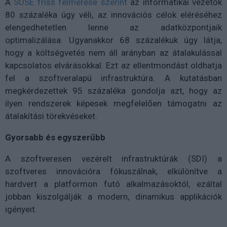
A
SUSE friss felmérése szerint
az informatikai vezetők
80 százaléka úgy véli, az innovációs célok eléréséhez
elengedhetetlen lenne az adatközpontjaik
optimalizálása. Ugyanakkor 68 százalékuk úgy látja,
hogy a költségvetés nem áll arányban az átalakulással
kapcsolatos elvárásokkal. Ezt az ellentmondást oldhatja
fel a szoftveralapú infrastruktúra. A kutatásban
megkérdezettek 95 százaléka gondolja azt, hogy az
ilyen rendszerek képesek megfelelően támogatni az
átalakítási törekvéseket.
Gyorsabb és egyszerűbb
A szoftveresen vezérelt infrastruktúrák (SDI) a
szoftveres innovációra fókuszálnak, elkülönítve a
hardvert a platformon futó alkalmazásoktól, ezáltal
jobban kiszolgálják a modern, dinamikus applikációk
igényeit.