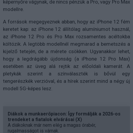
képernyőre vágynak, de nincs pénzük a Pro, vagy Pro Max
modellre.
A források megegyeznek abban, hogy az iPhone 12 fém
keretet kap: az iPhone 12 állítólag alumíniumot használ,
az iPhone 12 Pro és Pro Max rozsamentes acéltokba
költözik. A legtöbb modellnél megmarad a bemetszés a
kijelző tetején, de a mérete csökken. Ugyanakkor lehet,
hogy a legdrágább újdonság (a iPhone 12 Pro Max)
esetében az üveg alá rejtik az előoldali kamerát. A
pletykák szerint a színválaszték is bővül egy
tengerészkék verzióval, és a hírek szerint mind a négy új
modell 5G-képes lesz.
Diákok a munkaerőpiacon: Így formálják a 2026-os
trendeket a fiatalok elvárásai (X)
A diákoknak már nem elég a magas órabér,
rugalmasságot is várnak.