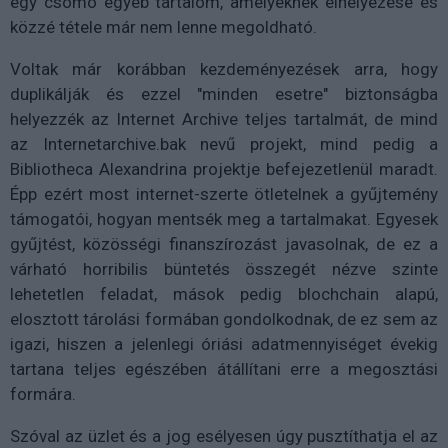
egy csomó egyéb tartalom, amelyeknek elhelyezése és
közzé tétele már nem lenne megoldható.
Voltak már korábban kezdeményezések arra, hogy
duplikálják és ezzel "minden esetre" biztonságba
helyezzék az Internet Archive teljes tartalmát, de mind
az Internetarchive.bak nevű projekt, mind pedig a
Bibliotheca Alexandrina projektje befejezetlenül maradt.
Épp ezért most internet-szerte ötletelnek a gyűjtemény
támogatói, hogyan mentsék meg a tartalmakat. Egyesek
gyűjtést, közösségi finanszírozást javasolnak, de ez a
várható horribilis büntetés összegét nézve szinte
lehetetlen feladat, mások pedig blochchain alapú,
elosztott tárolási formában gondolkodnak, de ez sem az
igazi, hiszen a jelenlegi óriási adatmennyiséget évekig
tartana teljes egészében átállítani erre a megosztási
formára.
Szóval az üzlet és a jog esélyesen úgy pusztíthatja el az