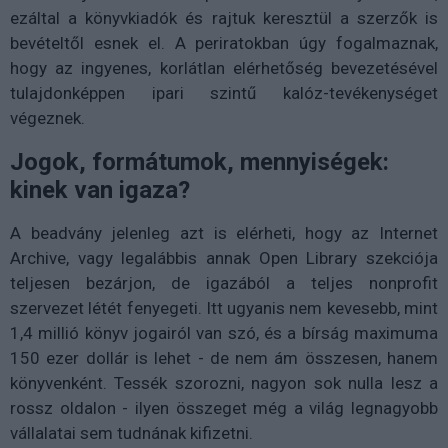
ezáltal a könyvkiadók és rajtuk keresztül a szerzők is
bevételtől esnek el. A periratokban úgy fogalmaznak,
hogy az ingyenes, korlátlan elérhetőség bevezetésével
tulajdonképpen ipari szintű kalóz-tevékenységet
végeznek.
Jogok, formátumok, mennyiségek:
kinek van igaza?
A beadvány jelenleg azt is elérheti, hogy az Internet
Archive, vagy legalábbis annak Open Library szekciója
teljesen bezárjon, de igazából a teljes nonprofit
szervezet létét fenyegeti. Itt ugyanis nem kevesebb, mint
1,4 millió könyv jogairól van szó, és a bírság maximuma
150 ezer dollár is lehet - de nem ám összesen, hanem
könyvenként. Tessék szorozni, nagyon sok nulla lesz a
rossz oldalon - ilyen összeget még a világ legnagyobb
vállalatai sem tudnának kifizetni.