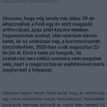
Kelenhegyi Péter
|
2020 június 15. 17:01
Olvasom, hogy míg tavaly már július 29-én
elhasználtuk a Föld egy év alatt megújuló
erőforrásait, azaz attól kezdve hitelben
fogyasztottuk azokat, idén nyertünk három
hetet, és az ominózus nap, a koronavírusnak
köszönhetően, 2020-ban csak augusztus 22-
én jön el. Elsőre talán jól hangzik, de
cselekvési terv nélkül semmire sem megyünk
vele, mert a megszorítások enyhítésével máris
megfordult a folyamat.
Földanya kapott három hetet azzal, hogy az emberiség
egy része karanténba vonult, távmunkázott, kevesebbet
buszozott, nemigen autózott és repült. Nem égetett föl