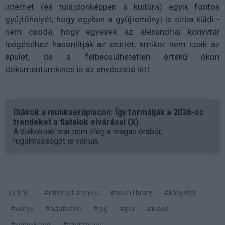
internet (és tulajdonképpen a kultúra) egyik fontos
gyűjtőhelyét, hogy egyben a gyűjteményt is sírba küldi -
nem csoda, hogy egyesek az alexandriai könyvtár
leégéséhez hasonlítják az esetet, amikor nem csak az
épület, de a felbecsülhetetlen értékű ókori
dokumentumkincs is az enyészeté lett.
Diákok a munkaerőpiacon: Így formálják a 2026-os
trendeket a fiatalok elvárásai (X)
A diákoknak már nem elég a magas órabér,
rugalmasságot is várnak.
Címkék:
#internet archive
#open library
#könyvtár
#könyv
#adatbázis
#jog
#per
#kiadó
#könyvkiadó
#szerzői jog