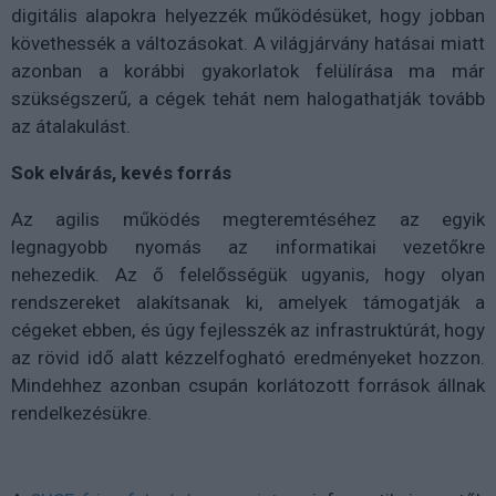
digitális alapokra helyezzék működésüket, hogy jobban
követhessék a változásokat. A világjárvány hatásai miatt
azonban a korábbi gyakorlatok felülírása ma már
szükségszerű, a cégek tehát nem halogathatják tovább
az átalakulást.
Sok elvárás, kevés forrás
Az agilis működés megteremtéséhez az egyik
legnagyobb nyomás az informatikai vezetőkre
nehezedik. Az ő felelősségük ugyanis, hogy olyan
rendszereket alakítsanak ki, amelyek támogatják a
cégeket ebben, és úgy fejlesszék az infrastruktúrát, hogy
az rövid idő alatt kézzelfogható eredményeket hozzon.
Mindehhez azonban csupán korlátozott források állnak
rendelkezésükre.