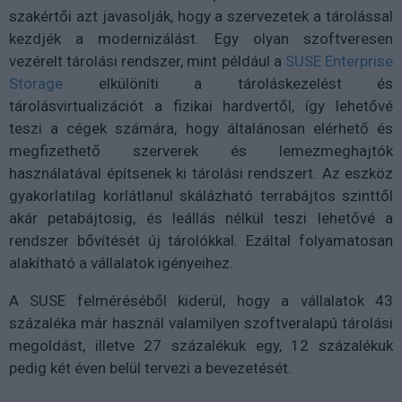
szakértői azt javasolják, hogy a szervezetek a tárolással
kezdjék a modernizálást. Egy olyan szoftveresen
vezérelt tárolási rendszer, mint például a
SUSE Enterprise
Storage
elkülöníti a tároláskezelést és
tárolásvirtualizációt a fizikai hardvertől, így lehetővé
teszi a cégek számára, hogy általánosan elérhető és
megfizethető szerverek és lemezmeghajtók
használatával építsenek ki tárolási rendszert. Az eszköz
gyakorlatilag korlátlanul skálázható terrabájtos szinttől
akár petabájtosig, és leállás nélkül teszi lehetővé a
rendszer bővítését új tárolókkal. Ezáltal folyamatosan
alakítható a vállalatok igényeihez.
A SUSE felméréséből kiderül, hogy a vállalatok 43
százaléka már használ valamilyen szoftveralapú tárolási
megoldást, illetve 27 százalékuk egy, 12 százalékuk
pedig két éven belül tervezi a bevezetését.