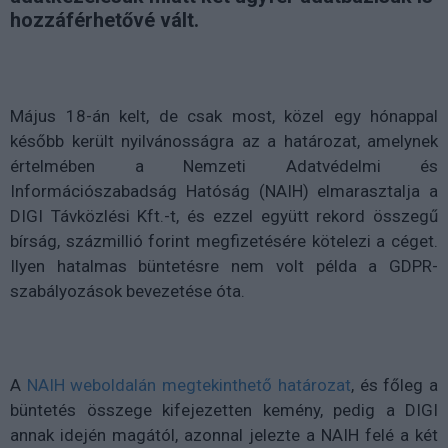
hozzáférhetővé vált.
Május 18-án kelt, de csak most, közel egy hónappal
később került nyilvánosságra az a határozat, amelynek
értelmében a Nemzeti Adatvédelmi és
Információszabadság Hatóság (NAIH) elmarasztalja a
DIGI Távközlési Kft.-t, és ezzel együtt rekord összegű
bírság, százmillió forint megfizetésére kötelezi a céget.
Ilyen hatalmas büntetésre nem volt példa a GDPR-
szabályozások bevezetése óta.
A
NAIH weboldalán megtekinthető határozat
, és főleg a
büntetés összege kifejezetten kemény, pedig a DIGI
annak idején magától, azonnal jelezte a NAIH felé a két