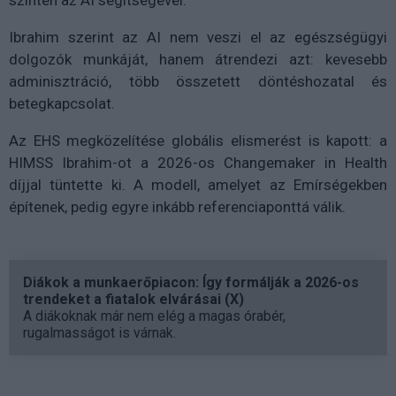
Ibrahim szerint az AI nem veszi el az egészségügyi
dolgozók munkáját, hanem átrendezi azt: kevesebb
adminisztráció, több összetett döntéshozatal és
betegkapcsolat.
Az EHS megközelítése globális elismerést is kapott: a
HIMSS Ibrahim-ot a 2026-os Changemaker in Health
díjjal tüntette ki. A modell, amelyet az Emírségekben
építenek, pedig egyre inkább referenciaponttá válik.
Diákok a munkaerőpiacon: Így formálják a 2026-os
trendeket a fiatalok elvárásai (X)
A diákoknak már nem elég a magas órabér,
rugalmasságot is várnak.