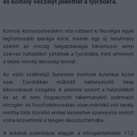
és komoly veszélyt jelenthet a fjordokra.
Komoly környezetvédelmi vita robbant ki Norvégia egyik
legfontosabb iparága körül, miután egy új tanulmány
szerint az ország halgazdaságai háromszor annyi
szerves hulladékot juttatnak a fjordokba, mint amennyit
a teljes norvég lakosság termel.
Az oslói székhelyű Sunstone Institute kutatása közel
ezer, fjordokban működő haltenyésztő telep
kibocsátását vizsgálta. A jelentés szerint a halürülékből
és az el nem fogyasztott takarmányból származó
nitrogén- és foszforkibocsátás olyan mértékű volt tavaly,
mintha több tízmillió ember kezeletlen szennyvize ömlött
volna közvetlenül a tengeri ökoszisztémába.
A kutatók számításai alapján a nitrogénterhelés 17,2