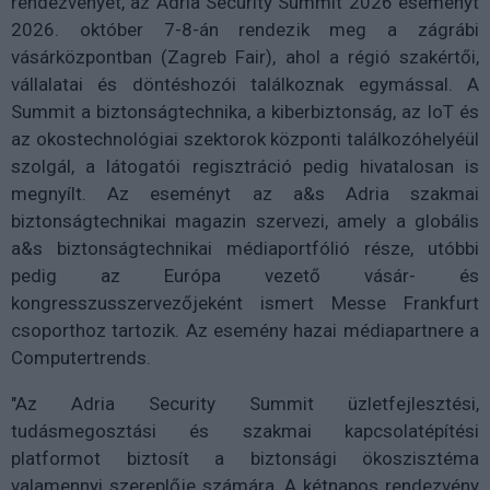
rendezvényét, az Adria Security Summit 2026 eseményt
2026. október 7-8-án rendezik meg a zágrábi
vásárközpontban (Zagreb Fair), ahol a régió szakértői,
vállalatai és döntéshozói találkoznak egymással. A
Summit a biztonságtechnika, a kiberbiztonság, az IoT és
az okostechnológiai szektorok központi találkozóhelyéül
szolgál, a látogatói regisztráció pedig hivatalosan is
megnyílt. Az eseményt az a&s Adria szakmai
biztonságtechnikai magazin szervezi, amely a globális
a&s biztonságtechnikai médiaportfólió része, utóbbi
pedig az Európa vezető vásár- és
kongresszusszervezőjeként ismert Messe Frankfurt
csoporthoz tartozik. Az esemény hazai médiapartnere a
Computertrends.
"Az Adria Security Summit üzletfejlesztési,
tudásmegosztási és szakmai kapcsolatépítési
platformot biztosít a biztonsági ökoszisztéma
valamennyi szereplője számára. A kétnapos rendezvény