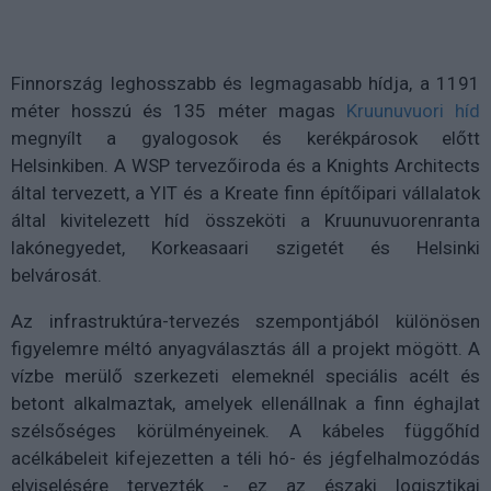
Finnország leghosszabb és legmagasabb hídja, a 1191
méter hosszú és 135 méter magas
Kruunuvuori híd
megnyílt a gyalogosok és kerékpárosok előtt
Helsinkiben. A WSP tervezőiroda és a Knights Architects
által tervezett, a YIT és a Kreate finn építőipari vállalatok
által kivitelezett híd összeköti a Kruunuvuorenranta
lakónegyedet, Korkeasaari szigetét és Helsinki
belvárosát.
Az infrastruktúra-tervezés szempontjából különösen
figyelemre méltó anyagválasztás áll a projekt mögött. A
vízbe merülő szerkezeti elemeknél speciális acélt és
betont alkalmaztak, amelyek ellenállnak a finn éghajlat
szélsőséges körülményeinek. A kábeles függőhíd
acélkábeleit kifejezetten a téli hó- és jégfelhalmozódás
elviselésére tervezték - ez az északi logisztikai