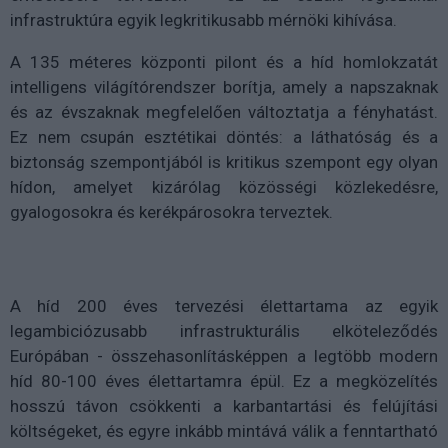
infrastruktúra egyik legkritikusabb mérnöki kihívása.
A 135 méteres központi pilont és a híd homlokzatát
intelligens világítórendszer borítja, amely a napszaknak
és az évszaknak megfelelően változtatja a fényhatást.
Ez nem csupán esztétikai döntés: a láthatóság és a
biztonság szempontjából is kritikus szempont egy olyan
hídon, amelyet kizárólag közösségi közlekedésre,
gyalogosokra és kerékpárosokra terveztek.
A híd 200 éves tervezési élettartama az egyik
legambiciózusabb infrastrukturális elköteleződés
Európában - összehasonlításképpen a legtöbb modern
híd 80-100 éves élettartamra épül. Ez a megközelítés
hosszú távon csökkenti a karbantartási és felújítási
költségeket, és egyre inkább mintává válik a fenntartható