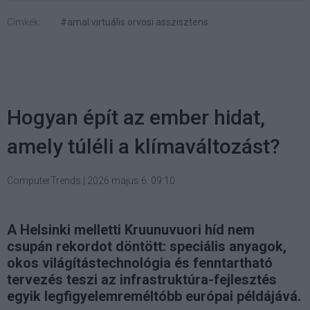
Címkék:
#amal virtuális orvosi asszisztens
Hogyan épít az ember hidat,
amely túléli a klímaváltozást?
ComputerTrends
|
2026 május 6. 09:10
A Helsinki melletti Kruunuvuori híd nem
csupán rekordot döntött: speciális anyagok,
okos világítástechnológia és fenntartható
tervezés teszi az infrastruktúra-fejlesztés
egyik legfigyelemreméltóbb európai példájává.