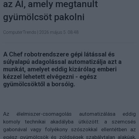
az AI, amely megtanult
gyümölcsöt pakolni
ComputerTrends
|
2026 május 5. 08:48
A Chef robotrendszere gépi látással és
súlyalapú adagolással automatizálja azt a
munkát, amelyet eddig kizárólag emberi
kézzel lehetett elvégezni - egész
gyümölcsöktől a borsóig.
Az élelmiszer-csomagolás automatizálása eddig
komoly technikai akadályba ütközött: a szemcsés
gabonával vagy folyékony szószokkal ellentétben az
egész gyümölcsök és zöldségek szabálytalan alakúak,