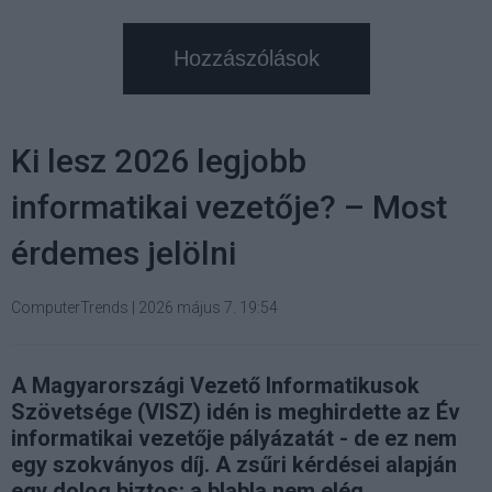
Hozzászólások
Ki lesz 2026 legjobb
informatikai vezetője? – Most
érdemes jelölni
ComputerTrends
|
2026 május 7. 19:54
A Magyarországi Vezető Informatikusok
Szövetsége (VISZ) idén is meghirdette az Év
informatikai vezetője pályázatát - de ez nem
egy szokványos díj. A zsűri kérdései alapján
egy dolog biztos: a blabla nem elég.