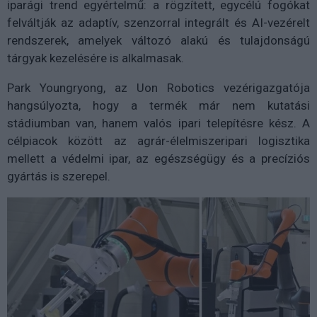
iparági trend egyértelmű: a rögzített, egycélú fogókat
felváltják az adaptív, szenzorral integrált és AI-vezérelt
rendszerek, amelyek változó alakú és tulajdonságú
tárgyak kezelésére is alkalmasak.
Park Youngryong, az Uon Robotics vezérigazgatója
hangsúlyozta, hogy a termék már nem kutatási
stádiumban van, hanem valós ipari telepítésre kész. A
célpiacok között az agrár-élelmiszeripari logisztika
mellett a védelmi ipar, az egészségügy és a precíziós
gyártás is szerepel.