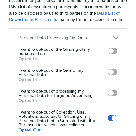
disclosure of your personal information by third parties on the
IAB’s list of downstream participants. This information may
also be disclosed by us to third parties on the
IAB’s List of
Downstream Participants
that may further disclose it to other
Amikor az AI fogadja a beteget
third parties.
– készen állunk rá?
Please note that this website/app uses one or more Google
Personal Data Processing Opt Outs
services and may gather and store information including but
not limited to your visit or usage behaviour. You may click to
I want to opt-out of the Sharing of my
personal data.
ComputerTrends
|
2026 május 7. 09:13
grant or deny consent to Google and its third-party tags to
Opted In
use your data for below specified purposes in below Google
consent section.
I want to opt-out of the Sale of my
Personal Data.
Az Egyesült Arab Emírségek legnagyobb
Opted In
állami egészségügyi szolgáltatója, az
Emirates Health Services bevezette Amal
I want to opt-out of processing my
Personal Data for Targeted Advertising.
virtuális orvosi asszisztenst, amely még az
Opted In
orvos előtt találkozik a pácienssel - és ez
csak a kezdet.
I want to opt-out of Collection, Use,
Retention, Sale, and/or Sharing of my
Personal Data that Is Unrelated with the
Purposes for which it was collected.
Opted Out