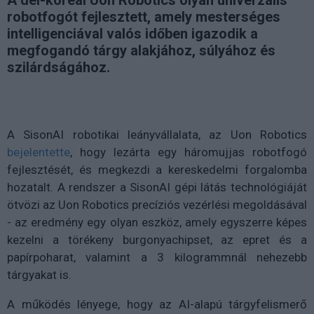
robotfogót fejlesztett, amely mesterséges
intelligenciával valós időben igazodik a
megfogandó tárgy alakjához, súlyához és
szilárdságához.
A SisonAI robotikai leányvállalata, az Uon Robotics
bejelentette
, hogy lezárta egy háromujjas robotfogó
fejlesztését, és megkezdi a kereskedelmi forgalomba
hozatalt. A rendszer a SisonAI gépi látás technológiáját
ötvözi az Uon Robotics precíziós vezérlési megoldásával
- az eredmény egy olyan eszköz, amely egyszerre képes
kezelni a törékeny burgonyachipset, az epret és a
papírpoharat, valamint a 3 kilogrammnál nehezebb
tárgyakat is.
A működés lényege, hogy az AI-alapú tárgyfelismerő