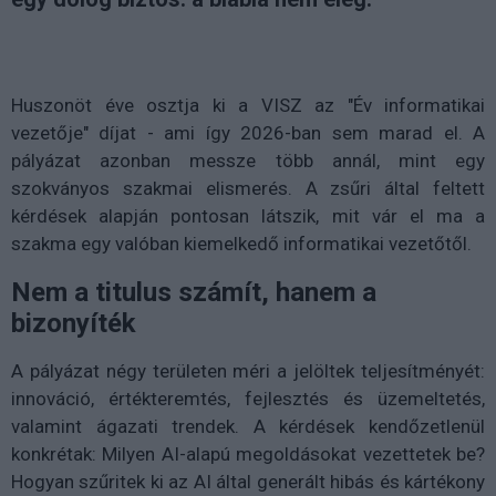
Huszonöt éve osztja ki a VISZ az "Év informatikai
vezetője" díjat - ami így 2026-ban sem marad el. A
pályázat azonban messze több annál, mint egy
szokványos szakmai elismerés. A zsűri által feltett
kérdések alapján pontosan látszik, mit vár el ma a
szakma egy valóban kiemelkedő informatikai vezetőtől.
Nem a titulus számít, hanem a
bizonyíték
A pályázat négy területen méri a jelöltek teljesítményét:
innováció, értékteremtés, fejlesztés és üzemeltetés,
valamint ágazati trendek. A kérdések kendőzetlenül
konkrétak: Milyen AI-alapú megoldásokat vezettetek be?
Hogyan szűritek ki az AI által generált hibás és kártékony