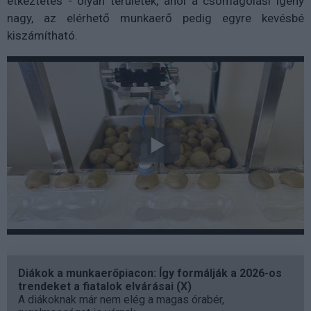
étkeztetés - olyan területek, ahol a csomagolási igény
nagy, az elérhető munkaerő pedig egyre kevésbé
kiszámítható.
Diákok a munkaerőpiacon: Így formálják a 2026-os
trendeket a fiatalok elvárásai (X)
A diákoknak már nem elég a magas órabér,