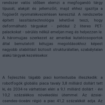
rendszer valós időben elemzi a megfogandó tárgy
típusát, alakját és jellemzőit, majd ehhez igazítja a
fogóerőt nyomatékvezérlésen keresztül. A rendszerbe
épített lassítástechnológia lehetővé teszi, hogy
deformálható tárgyakat - például 2 literes PET-
palackokat - sérülés nélkül emeljen meg és helyezzen le.
A háromujjas szerkezet az amerikai kutatócsoportok
által bemutatott kétujjas megoldásokhoz képest
nagyobb stabilitást biztosít strukturálatlan, szabálytalan
alakú tárgyak kezelésekor.
A fejlesztés tágabb piaci kontextusba illeszkedik: a
robotfogók globális piaca tavaly 3,8 milliárd dollárt tett
ki, és 2034-re várhatóan eléri a 9,1 milliárd dollárt - évi
10,2 százalékos növekedési ütemmel. Az ázsiai-
csendes-óceáni régió a piac 41,2 százalékát adja. Az