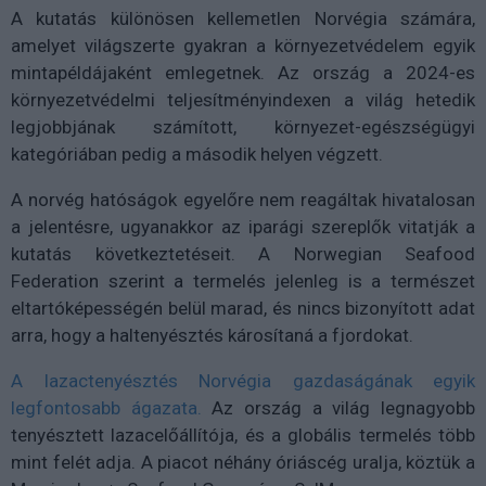
A kutatás különösen kellemetlen Norvégia számára,
amelyet világszerte gyakran a környezetvédelem egyik
mintapéldájaként emlegetnek. Az ország a 2024-es
környezetvédelmi teljesítményindexen a világ hetedik
legjobbjának számított, környezet-egészségügyi
kategóriában pedig a második helyen végzett.
A norvég hatóságok egyelőre nem reagáltak hivatalosan
a jelentésre, ugyanakkor az iparági szereplők vitatják a
kutatás következtetéseit. A Norwegian Seafood
Federation szerint a termelés jelenleg is a természet
eltartóképességén belül marad, és nincs bizonyított adat
arra, hogy a haltenyésztés károsítaná a fjordokat.
A lazactenyésztés Norvégia gazdaságának egyik
legfontosabb ágazata.
Az ország a világ legnagyobb
tenyésztett lazacelőállítója, és a globális termelés több
mint felét adja. A piacot néhány óriáscég uralja, köztük a