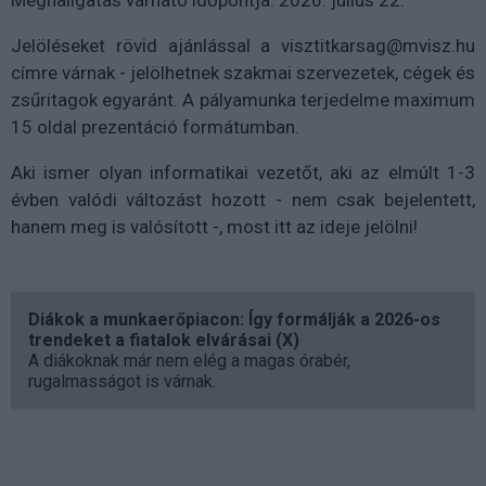
Jelöléseket rövid ajánlással a visztitkarsag@mvisz.hu
címre várnak - jelölhetnek szakmai szervezetek, cégek és
zsűritagok egyaránt. A pályamunka terjedelme maximum
15 oldal prezentáció formátumban.
Aki ismer olyan informatikai vezetőt, aki az elmúlt 1-3
évben valódi változást hozott - nem csak bejelentett,
hanem meg is valósított -, most itt az ideje jelölni!
Diákok a munkaerőpiacon: Így formálják a 2026-os
trendeket a fiatalok elvárásai (X)
A diákoknak már nem elég a magas órabér,
rugalmasságot is várnak.