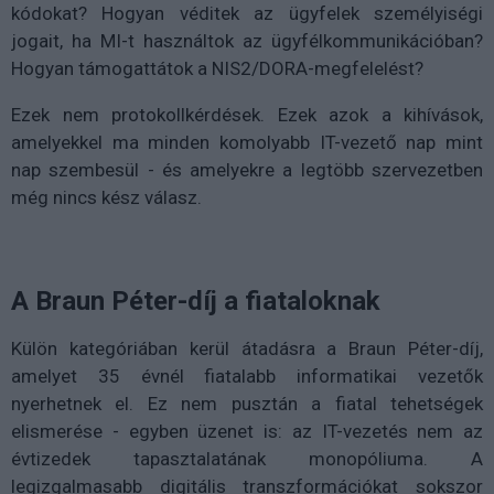
kódokat? Hogyan véditek az ügyfelek személyiségi
jogait, ha MI-t használtok az ügyfélkommunikációban?
Hogyan támogattátok a NIS2/DORA-megfelelést?
Ezek nem protokollkérdések. Ezek azok a kihívások,
amelyekkel ma minden komolyabb IT-vezető nap mint
nap szembesül - és amelyekre a legtöbb szervezetben
még nincs kész válasz.
A Braun Péter-díj a fiataloknak
Külön kategóriában kerül átadásra a Braun Péter-díj,
amelyet 35 évnél fiatalabb informatikai vezetők
nyerhetnek el. Ez nem pusztán a fiatal tehetségek
elismerése - egyben üzenet is: az IT-vezetés nem az
évtizedek tapasztalatának monopóliuma. A
legizgalmasabb digitális transzformációkat sokszor