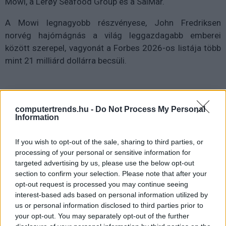
Mowi, a Lerøy Seafood Group és a SalMar.
A Mowi legnagyobb részvényese, John Fredriksen
norvég hajómágnás a világ leggazdagabb emberei
között szerepel, vagyonát a Forbes 2026-os listája több
mint 21 milliárd dollárra becsüli.
Diákok a munkaerőpiacon: Így formálják a 2026-os
computertrends.hu -
Do Not Process My Personal
trendeket a fiatalok elvárásai (X)
Information
A diákoknak már nem elég a magas órabér,
rugalmasságot is várnak.
If you wish to opt-out of the sale, sharing to third parties, or
processing of your personal or sensitive information for
targeted advertising by us, please use the below opt-out
section to confirm your selection. Please note that after your
opt-out request is processed you may continue seeing
Címkék:
#norvég
#lazac
#john fredriksen
#mowi
interest-based ads based on personal information utilized by
#lerøy seafood group
#salmar
us or personal information disclosed to third parties prior to
your opt-out. You may separately opt-out of the further