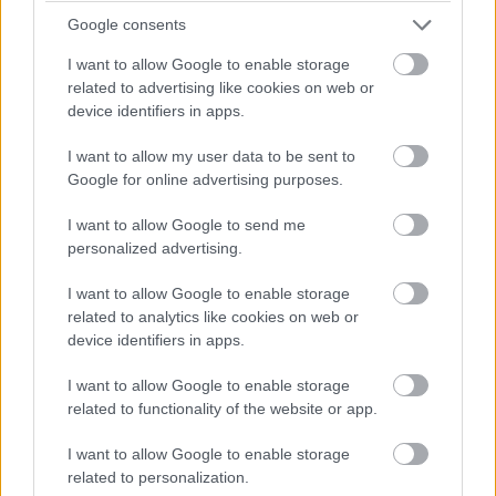
Mi történik, ha a beteg első klinikai interakciója nem az
Google consents
orvosával, hanem egy mesterséges intelligencia
I want to allow Google to enable storage
ügynökkel zajlik? Az Egyesült Arab Emírségekben
ez már
related to advertising like cookies on web or
nem elméleti kérdés
. Az Emirates Health Services, az
device identifiers in apps.
ország szövetségi egészségügyi szolgáltatója
bevezette Amal virtuális asszisztenst, amely a
I want to allow my user data to be sent to
Google for online advertising purposes.
konzultáció előtt strukturált kórtörténetet vesz fel a
pácienstől, kockázati jelzőket azonosít és tömör
I want to allow Google to send me
összefoglalót készít az orvos számára - még mielőtt a
personalized advertising.
beteg belépne a rendelőbe.
I want to allow Google to enable storage
Mubaraka Ibrahim, az EHS informatikai és AI-igazgatója
related to analytics like cookies on web or
device identifiers in apps.
szerint ez alapvetően átírja az ellátás előoldalát: a
konzultációs idő, amelyet korábban adatgyűjtésre kellett
I want to allow Google to enable storage
fordítani, most a diagnózisra és a betegekkel való valódi
related to functionality of the website or app.
kapcsolatra fordítható. Az ágens alapú AI ebben a
megközelítésben nem helyettesíti az orvosi
I want to allow Google to enable storage
related to personalization.
ítélőképességet, hanem csökkenti a kognitív terhelést és