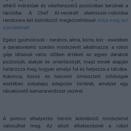
eltérő méretűek és véletlenszerű pozícióban kerülnek a
tárolóba. A Chef AI-vezérelt élelmiszer-robotikai
rendszere két különböző megközelítéssel
oldja meg ezt
a problémát
.
Egész gyümölcsök - narancs, alma, körte, kivi - esetében
a darabonkénti szedés módszerét alkalmazza: a robot
gépi látással valós időben értékeli az egyes darabok
pozícióját, alakját és orientációját, majd ennek alapján
határozza meg, hogyan emelje fel és helyezze a tálcába.
Kukorica, borsó és hasonló ömlesztett zöldségek
esetében súlyalapú adagolás történik, amelyet egy
tálcakövető kamerarendszer vezérel.
A pontos elhelyezés három különböző módszerrel
valósulhat meg. Az eltolt elhelyezésnél a robot