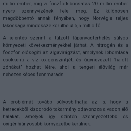
millió ember, míg a foszforkibocsátás 20 millió ember
nyers szennyvizének felel meg. Ez különösen
megdöbbentő annak fényében, hogy Norvégia teljes
lakossága mindössze körülbelül 5,5 millió fő.
A jelentés szerint a túlzott tápanyagterhelés súlyos
környezeti következményekkel járhat. A nitrogén és a
foszfor elősegíti az algavirágzást, amelynek lebomlása
csökkenti a víz oxigénszintjét, és úgynevezett "halott
zónákat" hozhat létre, ahol a tengeri élővilág már
nehezen képes fennmaradni.
A problémát tovább súlyosbíthatja az is, hogy a
ketrecekből kisodródó takarmány odavonzza a vadon élő
halakat, amelyek így szintén szennyezettebb és
oxigénhiányosabb környezetbe kerülnek.