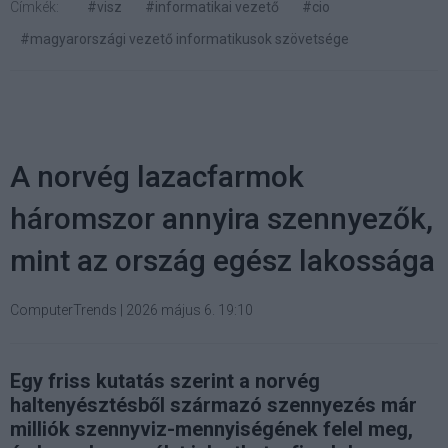
Címkék:
#visz
#informatikai vezető
#cio
#magyarországi vezető informatikusok szövetsége
A norvég lazacfarmok
háromszor annyira szennyezők,
mint az ország egész lakossága
ComputerTrends
|
2026 május 6. 19:10
Egy friss kutatás szerint a norvég
haltenyésztésből származó szennyezés már
milliók szennyviz-mennyiségének felel meg,