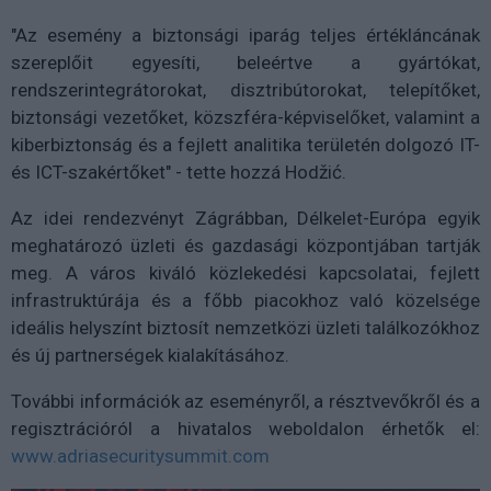
"Az esemény a biztonsági iparág teljes értékláncának
szereplőit egyesíti, beleértve a gyártókat,
rendszerintegrátorokat, disztribútorokat, telepítőket,
biztonsági vezetőket, közszféra-képviselőket, valamint a
kiberbiztonság és a fejlett analitika területén dolgozó IT-
és ICT-szakértőket" - tette hozzá Hodžić.
Az idei rendezvényt Zágrábban, Délkelet-Európa egyik
meghatározó üzleti és gazdasági központjában tartják
meg. A város kiváló közlekedési kapcsolatai, fejlett
infrastruktúrája és a főbb piacokhoz való közelsége
ideális helyszínt biztosít nemzetközi üzleti találkozókhoz
és új partnerségek kialakításához.
További információk az eseményről, a résztvevőkről és a
regisztrációról a hivatalos weboldalon érhetők el:
www.adriasecuritysummit.com