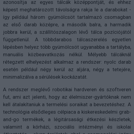
azonosítja az egyes tálcák középpontját, és ehhez
képest meghatározott távolságra rakja le a darabokat -
így például három gyümölcsöt tartalmazó csomagban
az első darab középre, a második balra, a harmadik
jobbra kerül, a szállítószalagon lévő tálca pozíciójától
függetlenül. A többdarabos tálcaszerelés egyetlen
lépésben helyez több gyümölcsöt ugyanabba a tartályba,
manuális közbeavatkozás nélkül. Mélyebb tálcáknál
rétegzett elhelyezést alkalmaz a rendszer: nyolc darab
esetén például négy kerül az aljára, négy a tetejére,
minimalizálva a sérülések kockázatát.
A rendszer meglévő robotikai hardveren és szoftveren
fut, ami azt jelenti, hogy az élelmiszer-gyártóknak nem
kell átalakítaniuk a termelési soraikat a bevezetéshez. A
technológia elsődleges célpiaca a kiskereskedelmi grab-
and-go termékek, a légitársasági étkezési készletek,
valamint a kórházi, szociális intézményi és iskolai