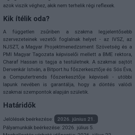
azok viszik véghez, akik nem terhelik régi reflexek.
Kik ítélik oda?
A független zsűriben a szakma legjelentősebb
szervezeteinek vezetői foglalnak helyet - az IVSZ, az
NJSZT, a Magyar Projektmenedzsment Szövetség és a
PMI Magyar Tagozata képviselői mellett a BME rektora,
Charaf Hassan is tagja a testületnek. A szakmai sajtót
Dervenkár István, a Bitport.hu főszerkesztője és Sós Éva,
a Computertrends főszerkesztője képviseli - utóbbi
lapunk nevében is garantálja, hogy a döntés valódi
szakmai szempontok alapján születik.
Határidők
Jelölések beérkezése:
2026. június 21.
Pályamunkák beérkezése: 2026. július 5.
Meghallgatás várható időpontja: 2026. július 22.