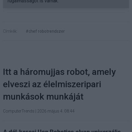
rugalmasságot is várnak.
Címkék:
#chef robotrendszer
Itt a háromujjas robot, amely
elveszi az élelmiszeripari
munkások munkáját
ComputerTrends
|
2026 május 4. 08:44
A dél-koreai Uon Robotics olyan univerzális