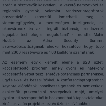
során a résztvevők közvetlenül a vezető nemzetközi és
regionális gyártók, valamint rendszerintegrátorok
prezentációin keresztül ismerhetik meg a
videómegfigyelés, a mesterséges intelligencia, az
okosvárosok és az integrált biztonsági rendszerek
legújabb technológiai megoldásait" - mondta Mahir
Hodžić, az Adria Security Summit
szervezőbizottságának elnöke, hozzátéve, hogy több
mint 2000 résztvevőre és 100 kiállítóra számítanak.
Az esemény egyik kiemelt eleme a B2B üzleti
kapcsolatépítő program, amely gyors és hatékony
kapcsolatfelvételt tesz lehetővé potenciális partnerekkel,
ügyfelekkel és beszállítókkal. A konferenciaprogramban
keynote előadások, panelbeszélgetések és nemzetközi
szakértők prezentációi szerepelnek majd, amelyek
gyakorlati szempontból is hasznosítható tapasztalatokat
kínálnak valós projektekhez és üzleti kihívásokhoz.