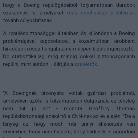
hogy a Boeing repülőgépeiből folyamatosan darabok
szakadnak le, amelyeket
más mechanikai problémák
tovább súlyosbítanak.
A repülésbiztonsággal általában és különösen a Boeing
problémájával kapcsolatos, a közelmúltban kirobbant
híradások rossz hangulata nem éppen bizalomgerjesztő.
De statisztikailag még mindig sokkal biztonságosabb
repülni, mint autózni - állítják a
szakértők
.
"A Boeingnek bizonyára voltak gyártási problémái,
amelyeken azóta is folyamatosan dolgoznak, ez tényleg
nem túl jó hír" - mondta Geoffrey Thomas
repülésbiztonsági szakértő a CNN-nek az év elején. "De a
lényeg az, hogy most már annyi ellenőrzés van
érvényben, hogy nem hiszem, hogy bárkinek is aggódnia