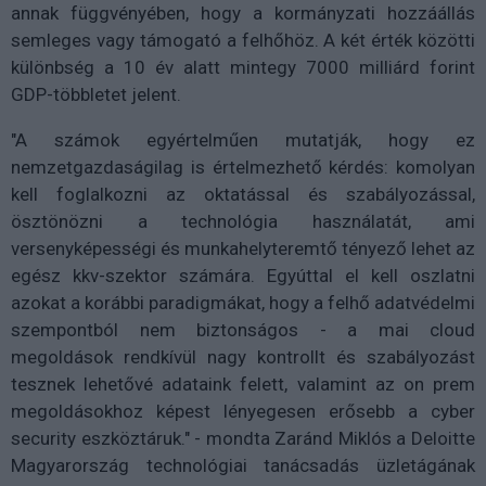
annak függvényében, hogy a kormányzati hozzáállás
semleges vagy támogató a felhőhöz. A két érték közötti
különbség a 10 év alatt mintegy 7000 milliárd forint
GDP-többletet jelent.
"A számok egyértelműen mutatják, hogy ez
nemzetgazdaságilag is értelmezhető kérdés: komolyan
kell foglalkozni az oktatással és szabályozással,
ösztönözni a technológia használatát, ami
versenyképességi és munkahelyteremtő tényező lehet az
egész kkv-szektor számára. Egyúttal el kell oszlatni
azokat a korábbi paradigmákat, hogy a felhő adatvédelmi
szempontból nem biztonságos - a mai cloud
megoldások rendkívül nagy kontrollt és szabályozást
tesznek lehetővé adataink felett, valamint az on prem
megoldásokhoz képest lényegesen erősebb a cyber
security eszköztáruk." - mondta Zaránd Miklós a Deloitte
Magyarország technológiai tanácsadás üzletágának