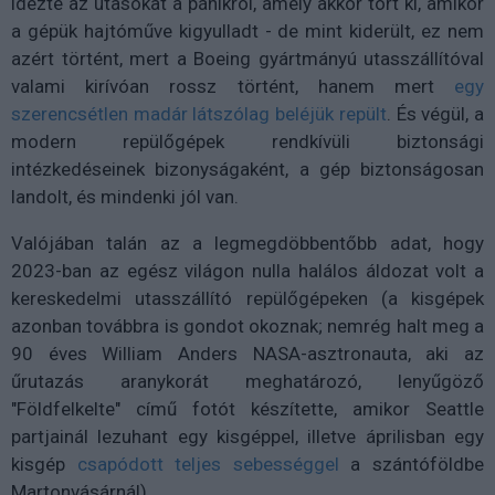
idézte az utasokat a pánikról, amely akkor tört ki, amikor
a gépük hajtóműve kigyulladt - de mint kiderült, ez nem
azért történt, mert a Boeing gyártmányú utasszállítóval
valami kirívóan rossz történt, hanem mert
egy
szerencsétlen madár látszólag beléjük repült
. És végül, a
modern repülőgépek rendkívüli biztonsági
intézkedéseinek bizonyságaként, a gép biztonságosan
landolt, és mindenki jól van.
Valójában talán az a legmegdöbbentőbb adat, hogy
2023-ban az egész világon nulla halálos áldozat volt a
kereskedelmi utasszállító repülőgépeken (a kisgépek
azonban továbbra is gondot okoznak; nemrég halt meg a
90 éves William Anders NASA-asztronauta, aki az
űrutazás aranykorát meghatározó, lenyűgöző
"Földfelkelte" című fotót készítette, amikor Seattle
partjainál lezuhant egy kisgéppel, illetve áprilisban egy
kisgép
csapódott teljes sebességgel
a szántóföldbe
Martonvásárnál).