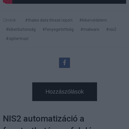
Címkék:
#thales data threat report
#kibervédelem
#kiberbiztonság
#fenyegetettség
#malware
#nis2
#ciphertrust
Hozzászólások
NIS2 automatizáció a