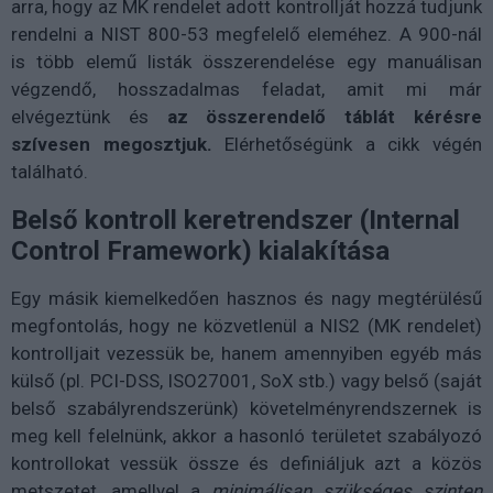
arra, hogy az MK rendelet adott kontrollját hozzá tudjunk
rendelni a NIST 800-53 megfelelő eleméhez. A 900-nál
is több elemű listák összerendelése egy manuálisan
végzendő, hosszadalmas feladat, amit mi már
elvégeztünk és
az összerendelő táblát kérésre
szívesen megosztjuk.
Elérhetőségünk a cikk végén
található.
Belső kontroll keretrendszer (Internal
Control Framework) kialakítása
Egy másik kiemelkedően hasznos és nagy megtérülésű
megfontolás, hogy ne közvetlenül a NIS2 (MK rendelet)
kontrolljait vezessük be, hanem amennyiben egyéb más
külső (pl. PCI-DSS, ISO27001, SoX stb.) vagy belső (saját
belső szabályrendszerünk) követelményrendszernek is
meg kell felelnünk, akkor a hasonló területet szabályozó
kontrollokat vessük össze és definiáljuk azt a közös
metszetet, amellyel a
minimálisan szükséges szinten