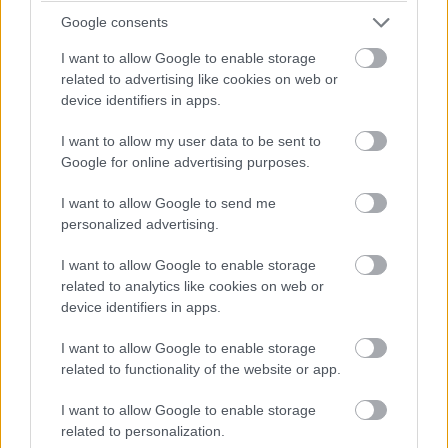
Google consents
I want to allow Google to enable storage
Diákok a munkaerőpiacon: Így formálják a 2026-os
related to advertising like cookies on web or
trendeket a fiatalok elvárásai (X)
device identifiers in apps.
A diákoknak már nem elég a magas órabér,
rugalmasságot is várnak.
I want to allow my user data to be sent to
Google for online advertising purposes.
I want to allow Google to send me
personalized advertising.
Címkék:
#cyber risk quantification
#crq
#kiberkockázat
I want to allow Google to enable storage
#mitigáció
#reziduális
#cio
#kockázatkezelés
#pci-
related to analytics like cookies on web or
dss
#dora
#nis2
#nist 800-53r5
device identifiers in apps.
I want to allow Google to enable storage
related to functionality of the website or app.
I want to allow Google to enable storage
Hiába jelent elképesztő
related to personalization.