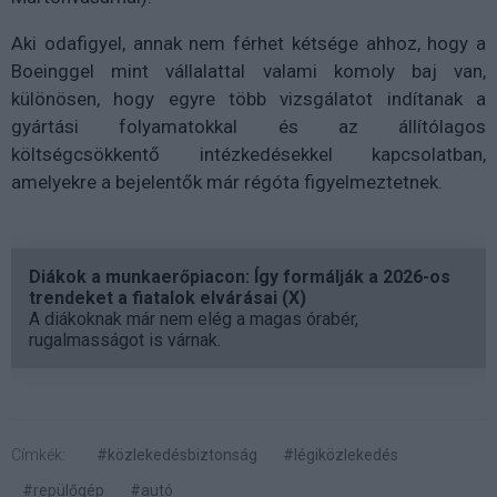
Aki odafigyel, annak nem férhet kétsége ahhoz, hogy a
Boeinggel mint vállalattal valami komoly baj van,
különösen, hogy egyre több vizsgálatot indítanak a
gyártási folyamatokkal és az állítólagos
költségcsökkentő intézkedésekkel kapcsolatban,
amelyekre a bejelentők már régóta figyelmeztetnek.
Diákok a munkaerőpiacon: Így formálják a 2026-os
trendeket a fiatalok elvárásai (X)
A diákoknak már nem elég a magas órabér,
rugalmasságot is várnak.
Címkék:
#közlekedésbiztonság
#légiközlekedés
#repülőgép
#autó