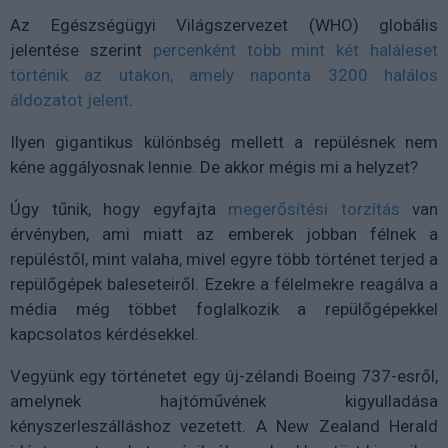
Az Egészségügyi Világszervezet (WHO) globális
jelentése szerint
percenként több mint két haláleset
történik az utakon, amely naponta 3200 halálos
áldozatot jelent
.
Ilyen gigantikus különbség mellett a repülésnek nem
kéne aggályosnak lennie. De akkor mégis mi a helyzet?
Úgy tűnik, hogy egyfajta
megerősítési torzítás
van
érvényben, ami miatt az emberek jobban félnek a
repüléstől, mint valaha, mivel egyre több történet terjed a
repülőgépek baleseteiről. Ezekre a félelmekre reagálva a
média még többet foglalkozik a repülőgépekkel
kapcsolatos kérdésekkel.
Vegyünk egy történetet egy új-zélandi Boeing 737-esről,
amelynek hajtóművének kigyulladása
kényszerleszálláshoz vezetett. A New Zealand Herald