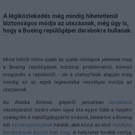
A légiközlekedés még mindig hihetetlenül
biztonságos módja az utazásnak, még úgy is,
hogy a Boeing repülőgépei darabokra hullanak.
Mivel hétről hétre újabb és újabb címlapok jelennek meg
a Boeing repülőgépek nonstop problémáiról, könnyű
megijedni a repüléstől - de a statisztikák alapján még
mindig ez az egyik legkevésbé veszélyes módja az
utazásnak.
Az Alaska Airlines gépéről januárban
lerobbanó
vészkijáratot lezáró elem ügye óta egyre több a negatív
szalagcím a repülőgépgyártó óriásról, beleértve a Boeing
két
szivárogtatójának
halálát, akik közül az első
rejtélyes
körülmények között halt meg
. A helyzetet tovább rontja,