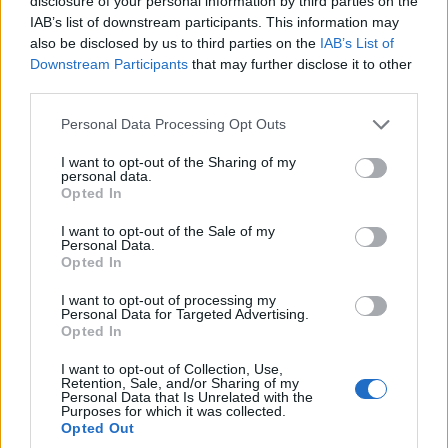
disclosure of your personal information by third parties on the
Automation megoldásunk támogatja az SCF alapú (tehát
IAB’s list of downstream participants. This information may
a NIS2 mellett minden egyéb más követelménynek is
also be disclosed by us to third parties on the
IAB’s List of
Downstream Participants
that may further disclose it to other
eleget tevő) belső kontroll keretrendszer kialakítását, a
third parties.
folyamatos kontroll monitorozást, majd a kontroll
hiányosságokból származó kockázatok értékelését és
Please note that this website/app uses one or more Google
Personal Data Processing Opt Outs
services and may gather and store information including but
kezelését egyaránt.
not limited to your visit or usage behaviour. You may click to
I want to opt-out of the Sharing of my
personal data.
A szerzők:
grant or deny consent to Google and its third-party tags to
Opted In
use your data for below specified purposes in below Google
consent section.
Szabolcs András
I want to opt-out of the Sale of my
Personal Data.
CISA, FAIR Risk Analyst
Opted In
andras.szabolcs@goverwithus.com
I want to opt-out of processing my
Personal Data for Targeted Advertising.
Szigetvári Péter
Opted In
CISM, CBCI, PMP, CGRC, FAIR Risk Analyst
I want to opt-out of Collection, Use,
peter.szigetvari@governwithus.com
Retention, Sale, and/or Sharing of my
Personal Data that Is Unrelated with the
Purposes for which it was collected.
Cikkünk a
ComputerTrends magazin 2024. június 6-ai
Opted Out
nyomtatott lapszámában
jelent meg.