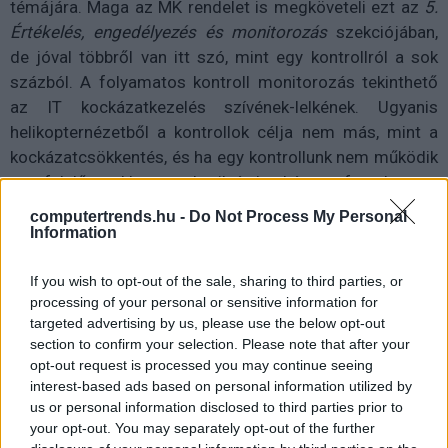
témájára. Maga az MK rendelet is megköveteli ezt az
5.
Értékelés, engedélyezés és monitorozás
szekciójában,
de jóval többről van itt szó, mint egy kontrollról a sok
százból. A folyamatos kontroll monitorozás tekinthető
az IT kockázatkezelés szívének-lelkének. Ugyanis
helikopternézetből a kontrollok célja nem más, mint a
kockázatcsökkentés, és ha egy kontrollunk nem működik
megfelelően, akkor azzal nyilván kockázatot futunk.
computertrends.hu -
Do Not Process My Personal
Tehát, a NIS2 szempontból nem csupán egy kezdeti
Information
kontroll értékelést (gap assessment) kell végeznünk,
majd az auditorunkra bízni a kétévenkénti értékelést,
If you wish to opt-out of the sale, sharing to third parties, or
hanem mi magunknak kell a bevezetett kontrolljainkat az
processing of your personal or sensitive information for
általunk definiált gyakoriság mentén rendszeresen
targeted advertising by us, please use the below opt-out
section to confirm your selection. Please note that after your
értékelnünk, ha valóban kockázatot szeretnénk
opt-out request is processed you may continue seeing
csökkenteni, nem pedig csak a
check-box compliance
a
interest-based ads based on personal information utilized by
cél.
us or personal information disclosed to third parties prior to
your opt-out. You may separately opt-out of the further
A LogicGate GRC platformra épített NIS2 Compliance