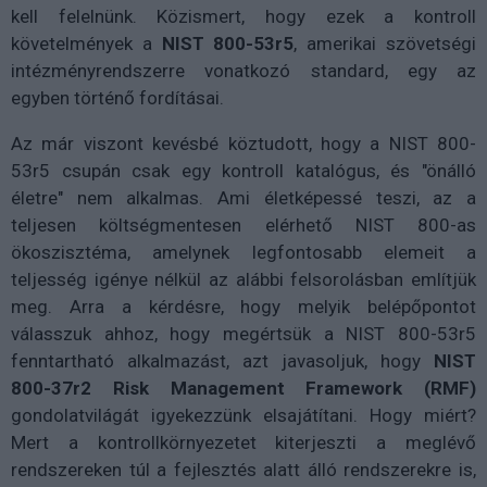
kell felelnünk. Közismert, hogy ezek a kontroll
követelmények a
NIST 800-53r5
, amerikai szövetségi
intézményrendszerre vonatkozó standard, egy az
egyben történő fordításai.
Az már viszont kevésbé köztudott, hogy a NIST 800-
53r5 csupán csak egy kontroll katalógus, és "önálló
életre" nem alkalmas. Ami életképessé teszi, az a
teljesen költségmentesen elérhető NIST 800-as
ökoszisztéma, amelynek legfontosabb elemeit a
teljesség igénye nélkül az alábbi felsorolásban említjük
meg. Arra a kérdésre, hogy melyik belépőpontot
válasszuk ahhoz, hogy megértsük a NIST 800-53r5
fenntartható alkalmazást, azt javasoljuk, hogy
NIST
800-37r2 Risk Management Framework (RMF)
gondolatvilágát igyekezzünk elsajátítani. Hogy miért?
Mert a kontrollkörnyezetet kiterjeszti a meglévő
rendszereken túl a fejlesztés alatt álló rendszerekre is,