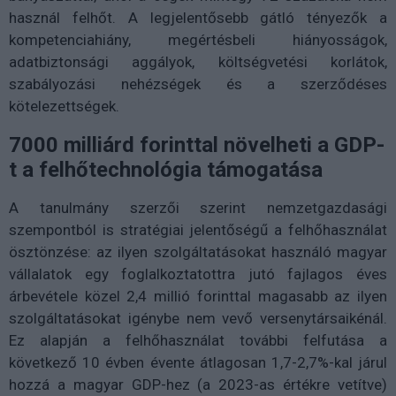
használ felhőt. A legjelentősebb gátló tényezők a
kompetenciahiány, megértésbeli hiányosságok,
adatbiztonsági aggályok, költségvetési korlátok,
szabályozási nehézségek és a szerződéses
kötelezettségek.
7000 milliárd forinttal növelheti a GDP-
t a felhőtechnológia támogatása
A tanulmány szerzői szerint nemzetgazdasági
szempontból is stratégiai jelentőségű a felhőhasználat
ösztönzése: az ilyen szolgáltatásokat használó magyar
vállalatok egy foglalkoztatottra jutó fajlagos éves
árbevétele közel 2,4 millió forinttal magasabb az ilyen
szolgáltatásokat igénybe nem vevő versenytársaikénál.
Ez alapján a felhőhasználat további felfutása a
következő 10 évben évente átlagosan 1,7-2,7%-kal járul
hozzá a magyar GDP-hez (a 2023-as értékre vetítve)