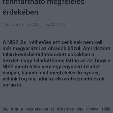
fenntartható megfelelés
érdekében
ComputerTrends
|
2024 június 23. 10:22
A NIS2 jön, vélhetően ezt senkinek nem kell
már magyarázni az olvasók közül. Ami viszont
talán kevésbé tudatosodott sokakban a
kezdeti nagy feladattömeg láttán az az, hogy a
NIS2 megfelelés nem egy egyszeri feladat
csupán, hanem mint megfelelési kényszer,
velünk fog maradni az elkövetkezendő évek
során is.
Így már a kezdetekkor is érdemes egy kicsivel több