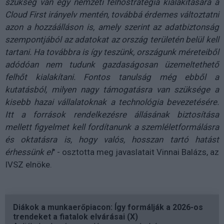
szükség van egy nemzeti felhőstratégia kialakítására a
Cloud First irányelv mentén, továbbá érdemes változtatni
azon a hozzáálláson is, amely szerint az adatbiztonság
szempontjából az adatokat az ország területén belül kell
tartani. Ha továbbra is így teszünk, országunk méreteiből
adódóan nem tudunk gazdaságosan üzemeltethető
felhőt kialakítani. Fontos tanulság még ebből a
kutatásból, milyen nagy támogatásra van szüksége a
kisebb hazai vállalatoknak a technológia bevezetésére.
Itt a források rendelkezésre állásának biztosítása
mellett figyelmet kell fordítanunk a szemléletformálásra
és oktatásra is, hogy valós, hosszan tartó hatást
érhessünk el
" - osztotta meg javaslatait Vinnai Balázs, az
IVSZ elnöke.
Diákok a munkaerőpiacon: Így formálják a 2026-os
trendeket a fiatalok elvárásai (X)