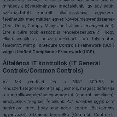
mindegyik követelménynek megfelelünk. Így egy saját,
származtatott kontroll alkalmazásával egyszerre
felelhetünk meg minden egyes követelményrendszernek
(Test Once, Comply Many audit alapelv érvényesítése).
Erre a célra több eszköz is rendelkezésükre áll, hogy
elkerülhessük az összerendeléssel járó folyamatos
feladatot, mint pl. a
Secure Controls Framework (SCF)
vagy a Unified Compliance Framework (UCF)
.
Általános IT kontrollok (IT General
Controls/Common Controls)
Az MK rendelet és a NIST 800-53 is
rendszerkategóriánként (alap, jelentős, magas) definiálja
a kontrollkövetelmény-csomagokat (control baselines),
amelyeknek meg kell felelnünk. Azt azonban egyik sem
határozza meg, hogy egy adott kontrollkövetelmény
úgynevezett általános kontroll-e (Common Control/IT