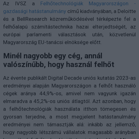
Az IVSZ a
Felhőtechnológiák Magyarországon -
gazdasági hatástanulmány
című kiadványában, a Deloitte
és a BellResearch közreműködésével térképezte fel a
felhőalapú számítástechnika hazai elterjedtségét, az
európai parlamenti választások után, közvetlenül
Magyarország EU-tanácsi elnöksége előtt.
Minél nagyobb egy cég, annál
valószínűbb, hogy használ felhőt
Az évente publikált Digital Decade uniós kutatás 2023-as
eredményei alapján Magyarországon a felhőt használó
cégek aránya 44,9%-os, amivel nem vagyunk igazán
elmaradva a 45,2%-os uniós átlagtól. Azt azonban, hogy
a felhőtechnológiák használata itthon tömegesen és
gyorsan terjedne, a most megjelent hatástanulmány
eredményei nem támasztják alá: inkább az jellemző,
hogy nagyobb létszámú vállalatok magasabb arányban