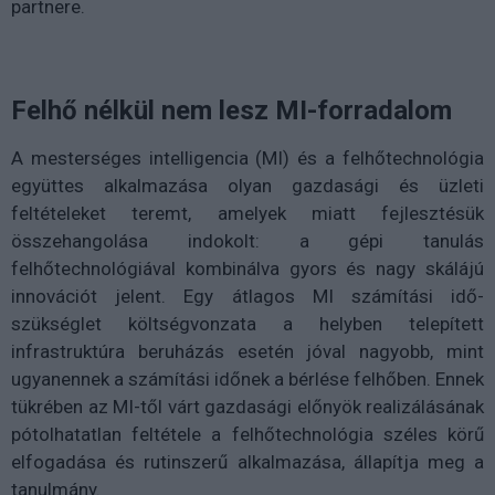
partnere.
Felhő nélkül nem lesz MI-forradalom
A mesterséges intelligencia (MI) és a felhőtechnológia
együttes alkalmazása olyan gazdasági és üzleti
feltételeket teremt, amelyek miatt fejlesztésük
összehangolása indokolt: a gépi tanulás
felhőtechnológiával kombinálva gyors és nagy skálájú
innovációt jelent. Egy átlagos MI számítási idő-
szükséglet költségvonzata a helyben telepített
infrastruktúra beruházás esetén jóval nagyobb, mint
ugyanennek a számítási időnek a bérlése felhőben. Ennek
tükrében az MI-től várt gazdasági előnyök realizálásának
pótolhatatlan feltétele a felhőtechnológia széles körű
elfogadása és rutinszerű alkalmazása, állapítja meg a
tanulmány.