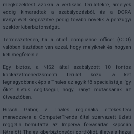
megközelítést azokra a vertikális területekre, amelyek
eddig kimaradtak a szabályozásból, és a DORA
irányelvvel kiegészítve pedig tovább növelik a pénzügyi
szektor kiberbiztonságát.
Természetesen, ha a chief compliance officer (CCO)
valóban tisztában van azzal, hogy melyiknek és hogyan
kell megfelelnie.
Egy biztos, a NIS2 által szabályzott 10 fontos
kockázatmenedzsmenti terület közül a két
legnagyobbnak épp a Thales az egyik fő specialistája, így
őket hívtuk segítségül, hogy irányt mutassanak az
útvesztőben.
Hirsch Gábor, a Thales regionális értékesítési
menedzsere a ComputerTrends által szervezett üzleti
reggelin bemutatta az Imperva felvásárlás kapcsán
létrejött Thales kiberbiztonsági portfóliót, illetve a hazai