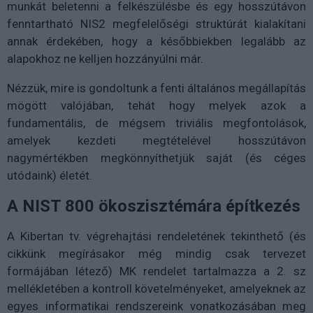
munkát beletenni a felkészülésbe és egy hosszútávon
fenntartható NIS2 megfelelőségi struktúrát kialakítani
annak érdekében, hogy a későbbiekben legalább az
alapokhoz ne kelljen hozzányúlni már.
Nézzük, mire is gondoltunk a fenti általános megállapítás
mögött valójában, tehát hogy melyek azok a
fundamentális, de mégsem triviális megfontolások,
amelyek kezdeti megtételével hosszútávon
nagymértékben megkönnyíthetjük saját (és céges
utódaink) életét.
A NIST 800 ökoszisztémára építkezés
A Kibertan tv. végrehajtási rendeletének tekinthető (és
cikkünk megírásakor még mindig csak tervezet
formájában létező) MK rendelet tartalmazza a 2. sz
mellékletében a kontroll követelményeket, amelyeknek az
egyes informatikai rendszereink vonatkozásában meg