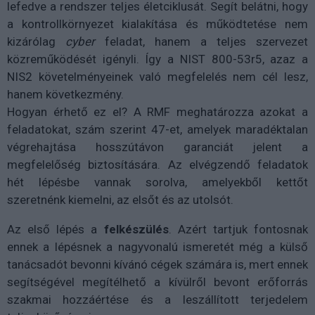
lefedve a rendszer teljes életciklusát. Segít belátni, hogy
a kontrollkörnyezet kialakítása és működtetése nem
kizárólag
cyber
feladat, hanem a teljes szervezet
közreműködését igényli. Így a NIST 800-53r5, azaz a
NIS2 követelményeinek való megfelelés nem cél lesz,
hanem következmény.
Hogyan érhető ez el? A RMF meghatározza azokat a
feladatokat, szám szerint 47-et, amelyek maradéktalan
végrehajtása hosszútávon garanciát jelent a
megfelelőség biztosítására. Az elvégzendő feladatok
hét lépésbe vannak sorolva, amelyekből kettőt
szeretnénk kiemelni, az elsőt és az utolsót.
Az első lépés a
felkészülés
. Azért tartjuk fontosnak
ennek a lépésnek a nagyvonalú ismeretét még a külső
tanácsadót bevonni kívánó cégek számára is, mert ennek
segítségével megítélhető a kívülről bevont erőforrás
szakmai hozzáértése és a leszállított terjedelem