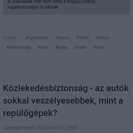
A diákoknak már nem elég a magas órabér,
rugalmasságot is várnak.
Címkék:
#openstack
#azure
#felhő
#cloud
#technológia
#iaas
#paas
#saas
#ivsz
Közlekedésbiztonság - az autók
sokkal veszélyesebbek, mint a
repülőgépek?
ComputerTrends
|
2024 június 21. 19:59