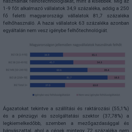
használnak felhőtechnológiákat, mint a kisebbek. Míg az
1-9 főt alkalmazó vállalatok 34,9 százaléka, addig a 250
fő feletti magyarországi vállalatok 81,7 százaléka
felhőhasználó. A hazai vállalatok 63 százaléka azonban
egyáltalán nem vesz igénybe felhőtechnológiát.
Ágazatokat tekintve a szállítási és raktározási (55,1%)
és a pénzügyi és szolgáltatási szektor (37,78%) a
legkiemelkedőbb, szemben a mezőgazdasággal és
bányászattal, ahol a cégek mintegy 72 százaléka nem