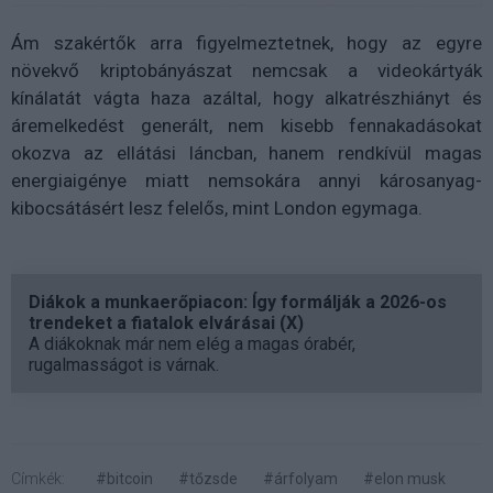
Ám szakértők arra figyelmeztetnek, hogy az egyre
növekvő kriptobányászat nemcsak a videokártyák
kínálatát vágta haza azáltal, hogy alkatrészhiányt és
áremelkedést generált, nem kisebb fennakadásokat
okozva az ellátási láncban, hanem rendkívül magas
energiaigénye miatt nemsokára annyi károsanyag-
kibocsátásért lesz felelős, mint London egymaga.
Diákok a munkaerőpiacon: Így formálják a 2026-os
trendeket a fiatalok elvárásai (X)
A diákoknak már nem elég a magas órabér,
rugalmasságot is várnak.
Címkék:
#bitcoin
#tőzsde
#árfolyam
#elon musk