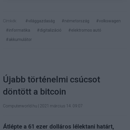
Címkék:
#világgazdaság
#németország
#volkswagen
#informatika
#digitalizáció
#elektromos autó
#akkumulátor
Újabb történelmi csúcsot
döntött a bitcoin
Computerworld.hu
|
2021 március 14. 09:07
Átlépte a 61 ezer dolláros lélektani határt,