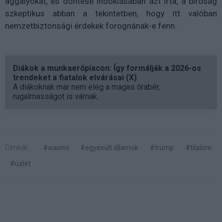
aggályokat, és döntése indoklásában azt írta, a bíróság
szkeptikus abban a tekintetben, hogy itt valóban
nemzetbiztonsági érdekek forognának-e fenn.
Diákok a munkaerőpiacon: Így formálják a 2026-os
trendeket a fiatalok elvárásai (X)
A diákoknak már nem elég a magas órabér,
rugalmasságot is várnak.
Címkék:
#xiaomi
#egyesült államok
#trump
#tilalom
#üzlet