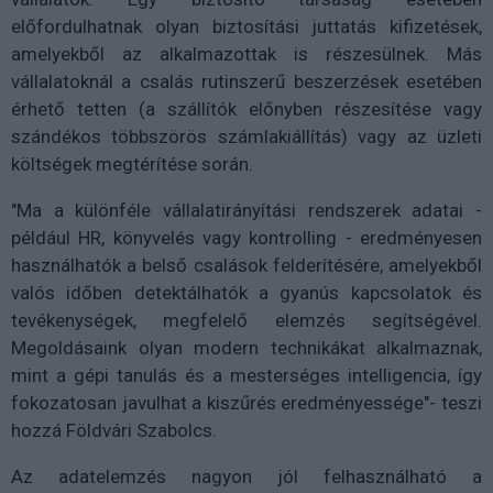
előfordulhatnak olyan biztosítási juttatás kifizetések,
amelyekből az alkalmazottak is részesülnek. Más
vállalatoknál a csalás rutinszerű beszerzések esetében
érhető tetten (a szállítók előnyben részesítése vagy
szándékos többszörös számlakiállítás) vagy az üzleti
költségek megtérítése során.
"Ma a különféle vállalatirányítási rendszerek adatai -
például HR, könyvelés vagy kontrolling - eredményesen
használhatók a belső csalások felderítésére, amelyekből
valós időben detektálhatók a gyanús kapcsolatok és
tevékenységek, megfelelő elemzés segítségével.
Megoldásaink olyan modern technikákat alkalmaznak,
mint a gépi tanulás és a mesterséges intelligencia, így
fokozatosan javulhat a kiszűrés eredményessége"- teszi
hozzá Földvári Szabolcs.
Az adatelemzés nagyon jól felhasználható a