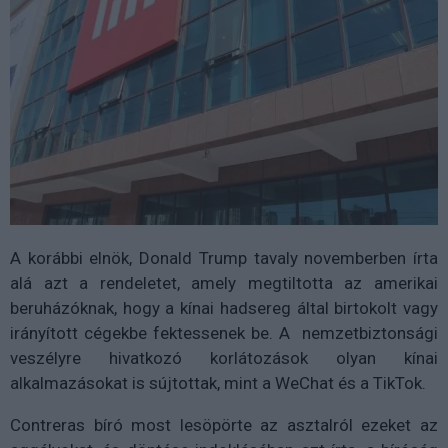
A korábbi elnök, Donald Trump tavaly novemberben írta
alá azt a rendeletet, amely megtiltotta az amerikai
beruházóknak, hogy a kínai hadsereg által birtokolt vagy
irányított cégekbe fektessenek be. A nemzetbiztonsági
veszélyre hivatkozó korlátozások olyan kínai
alkalmazásokat is sújtottak, mint a WeChat és a TikTok.
Contreras bíró most lesöpörte az asztalról ezeket az