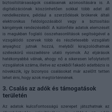
biztosítótársaságok csalásainak azonosítására is. A
digitalizációnak köszönhetően sokkal több adat áll
rendelkezésre, például a szerződések brókerek általi
elektronikus feldolgozásából vagy a biztosítási
kárigények rendezéséből. A különféle adatok elemzését
is magukban foglaló összehasonlítások segítségével a
vizsgálódó szervek több és részletesebb vizsgálati
anyaghoz jutnak hozzá, melyből kirajzolódhatnak
széleskörű visszaélésre utaló nyomok. Az eljárások
hatékonyabbá válnak, ahogy nő a sikeresen lefolytatott
vizsgálatok száma, illetve az ezekből fakadó adatbázis is
növekszik, így bizonyos csalásokat már azelőtt tetten
lehet érni, hogy azok megtörténnének.
3. Csalás az adók és támogatások
területén
Az adatok kulcsfontosságú szerepet játszhatnak az