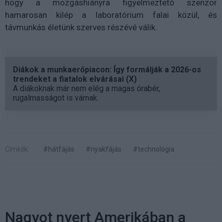
hogy a mozgáshiányra figyelmeztető szenzor
hamarosan kilép a laboratórium falai közül, és
távmunkás életünk szerves részévé válik.
Diákok a munkaerőpiacon: Így formálják a 2026-os
trendeket a fiatalok elvárásai (X)
A diákoknak már nem elég a magas órabér,
rugalmasságot is várnak.
Címkék:
#hátfájás
#nyakfájás
#technológia
Nagyot nyert Amerikában a