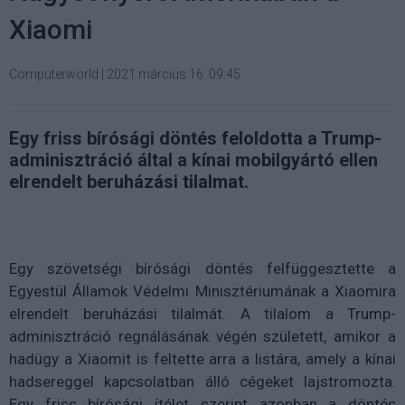
Xiaomi
Computerworld
|
2021 március 16. 09:45
Egy friss bírósági döntés feloldotta a Trump-
adminisztráció által a kínai mobilgyártó ellen
elrendelt beruházási tilalmat.
Egy szövetségi bírósági döntés felfüggesztette a
Egyestül Államok Védelmi Minisztériumának a Xiaomira
elrendelt beruházási tilalmát. A tilalom a Trump-
adminisztráció regnálásának végén született, amikor a
hadügy a Xiaomit is feltette arra a listára, amely a kínai
hadsereggel kapcsolatban álló cégeket lajstromozta.
Egy friss bírósági ítélet szerint azonban a döntés