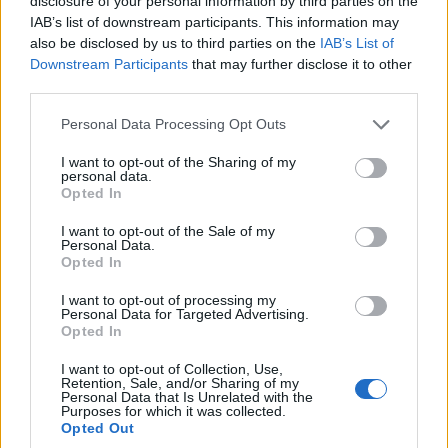
disclosure of your personal information by third parties on the
adószakadék további csökkentése érdekében fejlett,
IAB’s list of downstream participants. This information may
adatelemzésen alapuló csalásfelderítési módszereket
also be disclosed by us to third parties on the
IAB’s List of
kell alkalmazni, amelyek képesek felismerni a kifinomult
Downstream Participants
that may further disclose it to other
csalási rendszereket, beleértve a körbeszámlázásokat is"
third parties.
- tette hozzá.
Please note that this website/app uses one or more Google
Personal Data Processing Opt Outs
services and may gather and store information including but
Hasonló elemzési technikák alkalmazhatók a csalások
not limited to your visit or usage behaviour. You may click to
I want to opt-out of the Sharing of my
felderítésére a járvánnyal kapcsolatos állami
personal data.
grant or deny consent to Google and its third-party tags to
Opted In
támogatások vagy az európai uniós támogatások
use your data for below specified purposes in below Google
lehívása során is.
consent section.
I want to opt-out of the Sale of my
Personal Data.
A SAS-ról
Opted In
I want to opt-out of processing my
A SAS megbízható elemzési partnere olyan
Personal Data for Targeted Advertising.
Opted In
szervezeteknek, akik azonnali értéket keresnek
adataikban. Mélyelemzési megoldásainknak és széles
I want to opt-out of Collection, Use,
körű ipari ismereteinknek köszönhetjük visszatérő
Retention, Sale, and/or Sharing of my
Personal Data that Is Unrelated with the
ügyfeleink bizalmát. A SAS® segítségével felfedezheti
Purposes for which it was collected.
Opted Out
és betekinthet az adatai mögött rejlő összefüggésekbe.