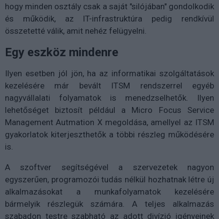
hogy minden osztály csak a saját "silójában" gondolkodik
és működik, az IT-infrastruktúra pedig rendkívül
összetetté válik, amit nehéz felügyelni.
Egy eszköz mindenre
Ilyen esetben jól jön, ha az informatikai szolgáltatások
kezelésére már bevált ITSM rendszerrel egyéb
nagyvállalati folyamatok is menedzselhetők. Ilyen
lehetőséget biztosít például a Micro Focus Service
Management Autmation X megoldása, amellyel az ITSM
gyakorlatok kiterjeszthetők a többi részleg működésére
is.
A szoftver segítségével a szervezetek nagyon
egyszerűen, programozói tudás nélkül hozhatnak létre új
alkalmazásokat a munkafolyamatok kezelésére
bármelyik részlegük számára. A teljes alkalmazás
szabadon testre szabható az adott divízió igényeinek