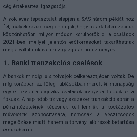
cég értékesítési igazgatója.
A sok éves tapasztalat alapján a SAS három példát hoz
fel, melyek révén megtudhatjuk, hogy az adatelemzésnek
köszönhetően milyen módon kerülhetők el a csalások
2021-ben, mellyel jelentős erőforrásokat takaríthatnak
meg a vállalatok és a közigazgatási intézmények.
1. Banki tranzakciós csalások
A bankok mindig is a tolvajok célkeresztjében voltak. De
míg korábban ez főleg rablásokban merült ki, manapság
egyre inkább a digitális csalások irányába tolódik el a
fókusz. A napi több tíz vagy százezer tranzakció során a
pénzintézeteknek képesnek kell lenniük a kockázatos
műveletek azonosítására, nemcsak a veszteségek
megelőzése miatt, hanem a törvényi előírások betartása
érdekében is.