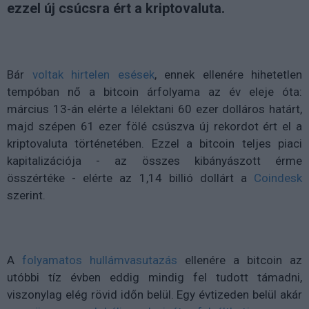
ezzel új csúcsra ért a kriptovaluta.
Bár
voltak hirtelen esések
, ennek ellenére hihetetlen
tempóban nő a bitcoin árfolyama az év eleje óta:
március 13-án elérte a lélektani 60 ezer dolláros határt,
majd szépen 61 ezer fölé csúszva új rekordot ért el a
kriptovaluta történetében. Ezzel a bitcoin teljes piaci
kapitalizációja - az összes kibányászott érme
összértéke - elérte az 1,14 billió dollárt a
Coindesk
szerint.
A
folyamatos hullámvasutazás
ellenére a bitcoin az
utóbbi tíz évben eddig mindig fel tudott támadni,
viszonylag elég rövid időn belül. Egy évtizeden belül akár