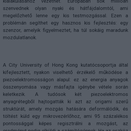
kialakulásához vezethet. Európában sok millióan
szenvednek olyan nyaki és hátfájdalomtól, ami
megelőzhető lenne egy kis testmozgással. Ezen a
problémán segíthet egy hasznos kis fejlesztés: egy
szenzor, amelyik figyelmeztet, ha túl sokáig maradunk
mozdulatlanok.
A City University of Hong Kong kutatócsoportja által
kifejlesztett, nyakon viselhető érzékelő működése a
piezoelektromosságon alapul: ez az energia anyagok
összenyomása vagy másfajta igénybe vétele során
keletkezik. A tudósok két piezoelektromos
anyagrétegből hajtogatták ki azt az origami szerű
struktúrát, amely mozgás hatására deformálódik, és
töltést küld egy mikrovezérlőhoz, ami 95 százalékos
pontossággal képes regisztrálni a mozgást, az
eredményt pedig elküldi a számítógépnek. Ha az eszköz