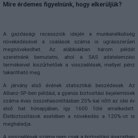
Mire érdemes figyelnünk, hogy elkerüljük?
A gazdasági recessziók idején a munkanélküliség
növekedésével a csalások száma is ugrásszerűen
megnövekedhet. Az alábbiakban három példát
szeretnénk bemutatni, ahol a SAS adatelemzési
termékeivel kiszűrhetőek a visszaélések, mellyel pénz
takarítható meg.
A járvány első évének statisztikái beszédesek. Az
Allianz-SP-ben például, a gyanús biztosítási bejelentések
száma éves összehasonlításban 25%-kal nőtt az idei év
első hat hónapjában, így 1600 fölé emelkedett.
Életbiztosítások esetében a növekedés a 120%-ot is
meghaladja.
A visszaélések száma nem csak a biztosítási ágazatban