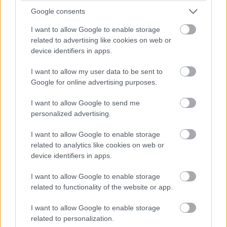
Mi értelmet adunk a számoknak. Ismerje fel mi működik
Google consents
és tegye helyre azt, ami nem. Változtatásait és döntéseit
I want to allow Google to enable storage
hozza meg megalapozottan!
related to advertising like cookies on web or
device identifiers in apps.
I want to allow my user data to be sent to
Diákok a munkaerőpiacon: Így formálják a 2026-os
Google for online advertising purposes.
trendeket a fiatalok elvárásai (X)
A diákoknak már nem elég a magas órabér,
rugalmasságot is várnak.
I want to allow Google to send me
personalized advertising.
I want to allow Google to enable storage
related to analytics like cookies on web or
device identifiers in apps.
Címkék:
#sas
#pénzügyi csalás
I want to allow Google to enable storage
related to functionality of the website or app.
I want to allow Google to enable storage
related to personalization.
Origami segít megelőzni a