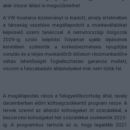
akár ötezer állást is megszűntethet.
A VW hivatalos közleményt is kiadott, amely értelmében
a társaság vezetése megállapodott a munkavállalókat
képviselő üzemi tanáccsal. A németországi dolgozók
2029-ig szóló leépítési folyamat újabb lépésének
keretében szélesítik a korkedvezményes nyugdíjba
vonulás és a teljes munkaidőről időskori részmunkaidőre
váltás lehetőségét foglalkoztatási garancia mellett,
viszont a felszabaduló álláshelyeket már nem töltik fel.
A megállapodás része a felügyelőbizottság által, tavaly
decemberben előírt költségcsökkentő program része. A
tervek szerint az állandó költségeket öt százalékkal, a
beszerzési költségeket hét százalékkal csökkentik 2023-
ig. A programhoz tartozik az is, hogy legalább 2021