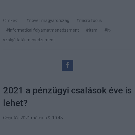
Címkék:
#novell magyarország
#micro focus
#informatikai folyamatmenedzsment
#itsm
#it-
szolgáltatásmenedzsment
2021 a pénzügyi csalások éve is
lehet?
Céginfó
|
2021 március 9. 10:48