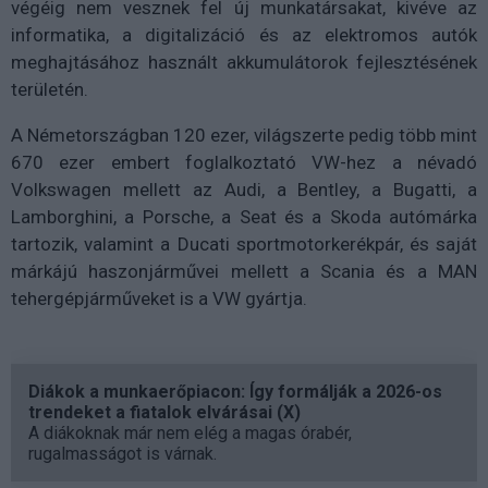
végéig nem vesznek fel új munkatársakat, kivéve az
informatika, a digitalizáció és az elektromos autók
meghajtásához használt akkumulátorok fejlesztésének
területén.
A Németországban 120 ezer, világszerte pedig több mint
670 ezer embert foglalkoztató VW-hez a névadó
Volkswagen mellett az Audi, a Bentley, a Bugatti, a
Lamborghini, a Porsche, a Seat és a Skoda autómárka
tartozik, valamint a Ducati sportmotorkerékpár, és saját
márkájú haszonjárművei mellett a Scania és a MAN
tehergépjárműveket is a VW gyártja.
Diákok a munkaerőpiacon: Így formálják a 2026-os
trendeket a fiatalok elvárásai (X)
A diákoknak már nem elég a magas órabér,
rugalmasságot is várnak.