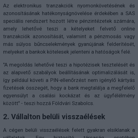
Az elektronikus tranzakciók nyomonkövetésének és
azonosításának hatékonyságnövelése érdekében a SAS
speciális rendszert hozott létre pénzintézetek számára,
amely lehetővé teszi a kételyeket felvető online
tranzakciók azonosítását, valamint a pénzmosás vagy
más súlyos bűncselekmények gyanújának felderítését,
melyeket a bankok kötelesek jelenteni a hatóságok felé.
"A megoldás lehetővé teszi a hipotézisek tesztelését és
az alapvető szabályok beállításának optimalizálását is,
így például követi a PIN-ellenőrzést nem igénylő kártyás
fizetések összegét, hogy a bank megtalálja a megfelelő
egyensúlyt a csalási kockázat és az ügyfélélmény
között" - teszi hozzá Földvári Szabolcs.
2. Vállalton belüli visszaélések
A cégen belüli visszaélések felett gyakran elsiklanak a
vállalatok. Egy biztosító társaság esetében