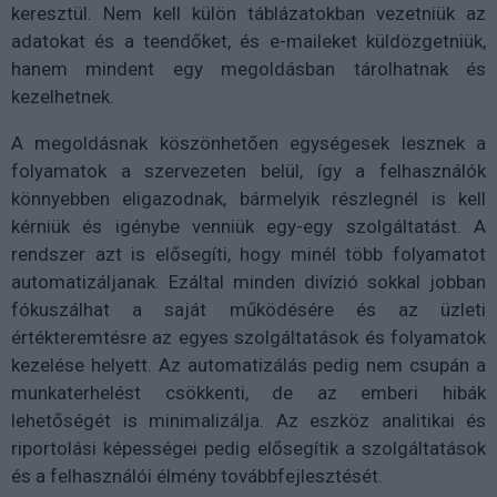
keresztül. Nem kell külön táblázatokban vezetniük az
adatokat és a teendőket, és e-maileket küldözgetniük,
hanem mindent egy megoldásban tárolhatnak és
kezelhetnek.
A megoldásnak köszönhetően egységesek lesznek a
folyamatok a szervezeten belül, így a felhasználók
könnyebben eligazodnak, bármelyik részlegnél is kell
kérniük és igénybe venniük egy-egy szolgáltatást. A
rendszer azt is elősegíti, hogy minél több folyamatot
automatizáljanak. Ezáltal minden divízió sokkal jobban
fókuszálhat a saját működésére és az üzleti
értékteremtésre az egyes szolgáltatások és folyamatok
kezelése helyett. Az automatizálás pedig nem csupán a
munkaterhelést csökkenti, de az emberi hibák
lehetőségét is minimalizálja. Az eszköz analitikai és
riportolási képességei pedig elősegítik a szolgáltatások
és a felhasználói élmény továbbfejlesztését.