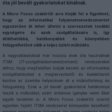
óta jól bevált gyakorlatokat kínálnak.
A Micro Focus szakértői arra hívják fel a figyelmet,
hogy az informatikai folyamatmenedzsmentet
egyszerűen át lehet ültetni a szervezetek további
egységeire és azok szolgáltatásaira is, így
átláthatóbbá, hatékonyabbá és könnyebben
felügyelhetővé válik a teljes üzleti működés.
A nagyvállalatoknál már hosszú évek óta használnak
ITSM (IT-szolgáltatásmenedzsment) rendszereket
ahhoz, hogy megfelelően tudják kezelni az informatikai
szolgáltatásokat a megtervezéstől és kialakítástól
kezdve az üzembe helyezésen át a működtetésig és
felügyeletig. Ezek a jól bevált gyakorlatok hatékonnyá
teszik a működést, ezért érdemes igénybe venni őket
egyéb területen is. A Micro Focus szakértői szerint
egyetlen fejlett ITSM rendszerrel könnyedén kezelhető
minden nagyvállalati folyamat, így nincs szükség külön