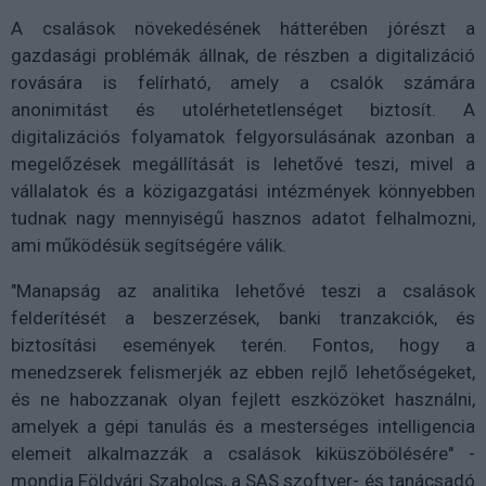
A csalások növekedésének hátterében jórészt a
gazdasági problémák állnak, de részben a digitalizáció
rovására is felírható, amely a csalók számára
anonimitást és utolérhetetlenséget biztosít. A
digitalizációs folyamatok felgyorsulásának azonban a
megelőzések megállítását is lehetővé teszi, mivel a
vállalatok és a közigazgatási intézmények könnyebben
tudnak nagy mennyiségű hasznos adatot felhalmozni,
ami működésük segítségére válik.
"Manapság az analitika lehetővé teszi a csalások
felderítését a beszerzések, banki tranzakciók, és
biztosítási események terén. Fontos, hogy a
menedzserek felismerjék az ebben rejlő lehetőségeket,
és ne habozzanak olyan fejlett eszközöket használni,
amelyek a gépi tanulás és a mesterséges intelligencia
elemeit alkalmazzák a csalások kiküszöbölésére" -
mondja Földvári Szabolcs, a SAS szoftver- és tanácsadó