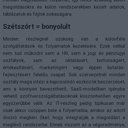
megoldásokra és külön rendszerekben kezelt adatok,
táblázatok és fájlok sokaságára.
Szétszórt = bonyolult
Minden részlegnél szükség van a különféle
szolgáltatások és folyamatok kezelésére. Ezek nélkül
nem tud működni sem a HR, sem a jogi és pénzügyi
osztályok, sem az oktatásért, biztonságért,
értékesítésért, marketingért vagy éppen kutatás-
fejlesztésért felelős csapat. Sok szervezetnél minden
osztály maga intézi a kapcsolódó eszközök beszerzését,
ami a könnyen bevezethető, SaaS-modellben igénybe
vehető szoftverszolgáltatásoknak köszönhetően egyre
egyszerűbbé válik. Az IT-részleg pedig tipikusan már
csak akkor csöppen bele a folyamatba, amikor az adott
divízió megkéri őket, hogy integrálják a megoldást a
meglévő rendszerbe. Ennek viszont az a végeredménye,