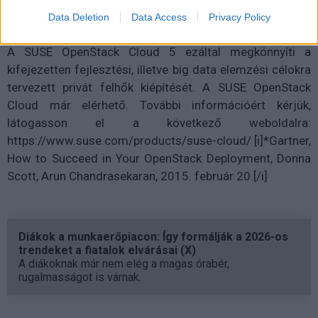
folyamatokat, hiszen az ügyfeleknek nem kell külön
Data Deletion
Data Access
Privacy Policy
felügyelniük és konfigurálniuk ezeket a szolgáltatásokat.
A SUSE OpenStack Cloud 5 ezáltal megkönnyíti a
kifejezetten fejlesztési, illetve big data elemzési célokra
tervezett privát felhők kiépítését. A SUSE OpenStack
Cloud már elérhető. További információért kérjük,
látogasson el a következő weboldalra:
https://www.suse.com/products/suse-cloud/ [i]*Gartner,
How to Succeed in Your OpenStack Deployment, Donna
Scott, Arun Chandrasekaran, 2015. február 20.[/i]
Diákok a munkaerőpiacon: Így formálják a 2026-os
trendeket a fiatalok elvárásai (X)
A diákoknak már nem elég a magas órabér,
rugalmasságot is várnak.