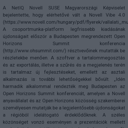
A NetIQ Novell SUSE Magyarországi Képviselet
bejelentette, hogy elérhetővé vált a Novell Vibe 4.0
(https://www.novell.com/hungary/pdf/flyerek/vallalati_m
A csoportmunka-platform legfrissebb kiadásának
újdonságait először a Budapesten megrendezett Open
Horizons Summit konferencia
(http://www.ohsummit.com/) résztvevőinek mutatták be
részletekbe menően. A szoftver a tartalommegosztás
és az exportálás, illetve a szűrés és a megjelenés terén
is tartalmaz új fejlesztéseket, emellett az asztali
alkalmazás is további lehetőségekkel bővült. „Idén
harmadik alkalommal rendezték meg Budapesten az
Open Horizons Summit konferenciát, amelyen a Novell
anyavállalat és az Open Horizons közösség szakemberei
személyesen mutatják be a legjelentősebb újdonságokat
a régióból idelátogató érdeklődőknek. A széles
közönséget vonzó eseményen a prezentációk mellett