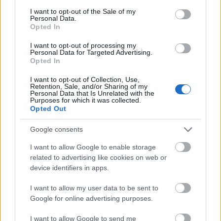
consent section.
vállalatokat a felhőalapú környezetek kiépítésében” –
I want to opt-out of the Sale of my
Personal Data.
foglalta össze Hargitai Zsolt, a Magyarországi
Opted In
Képviselet üzletfejlesztési vezetője. A SUSE OpenStack
I want to opt-out of processing my
Cloud 5 az alábbi előnyöket és képességeket biztosítja
Personal Data for Targeted Advertising.
az ügyfelek számára: • [b]Továbbfejlesztett hálózati
Opted In
funkciók: [/b]A megoldás kibővített hálózati
I want to opt-out of Collection, Use,
funkcionalitást és támogatást kínál harmadik fél által
Retention, Sale, and/or Sharing of my
Personal Data that Is Unrelated with the
fejlesztett OpenStack hálózati csatolókhoz. Elosztott
Purposes for which it was collected.
virtuális routing használatát teszi lehetővé, aminek
Opted Out
köszönhetően az egyes számítási fürtökön külön-külön,
Google consents
illetve klaszterenként is kezelhetők a routing feladatok.
Az elosztott virtuális routing a SUSE OpenStack Cloud
I want to allow Google to enable storage
telepítésének részeként konfigurálható, ezáltal a
related to advertising like cookies on web or
device identifiers in apps.
megoldás jobb méretezhetőséget, teljesítményt és
rendelkezésre állást biztosít. • [b]Még hatékonyabb
I want to allow my user data to be sent to
működés: [/b]A SUSE OpenStack Cloud telepítési
Google for online advertising purposes.
keretrendszerének legújabb fejlesztése lehetővé teszi,
hogy a privát felhőn kívül futó szervereket
I want to allow Google to send me