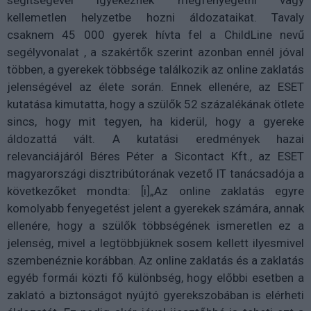
segítségével igyekeznek megfenyegetni vagy
kellemetlen helyzetbe hozni áldozataikat. Tavaly
csaknem 45 000 gyerek hívta fel a ChildLine nevű
segélyvonalat , a szakértők szerint azonban ennél jóval
többen, a gyerekek többsége találkozik az online zaklatás
jelenségével az élete során. Ennek ellenére, az ESET
kutatása kimutatta, hogy a szülők 52 százalékának ötlete
sincs, hogy mit tegyen, ha kiderül, hogy a gyereke
áldozattá vált. A kutatási eredmények hazai
relevanciájáról Béres Péter a Sicontact Kft., az ESET
magyarországi disztribútorának vezető IT tanácsadója a
következőket mondta: [i]„Az online zaklatás egyre
komolyabb fenyegetést jelent a gyerekek számára, annak
ellenére, hogy a szülők többségének ismeretlen ez a
jelenség, mivel a legtöbbjüknek sosem kellett ilyesmivel
szembenéznie korábban. Az online zaklatás és a zaklatás
egyéb formái közti fő különbség, hogy előbbi esetben a
zaklató a biztonságot nyújtó gyerekszobában is elérheti