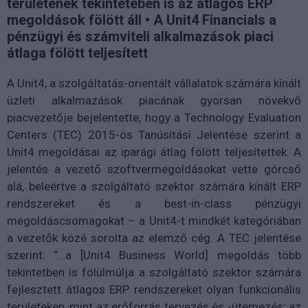
területének tekintetében is az átlagos ERP
megoldások fölött áll • A Unit4 Financials a
pénzügyi és számviteli alkalmazások piaci
átlaga fölött teljesített
A Unit4, a szolgáltatás-orientált vállalatok számára kínált
üzleti alkalmazások piacának gyorsan növekvő
piacvezetője bejelentette, hogy a Technology Evaluation
Centers (TEC) 2015-ös Tanúsítási Jelentése szerint a
Unit4 megoldásai az iparági átlag fölött teljesítettek. A
jelentés a vezető szoftvermegoldásokat vette górcső
alá, beleértve a szolgáltató szektor számára kínált ERP
rendszereket és a best-in-class pénzügyi
megoldáscsomagokat – a Unit4-t mindkét kategóriában
a vezetők közé sorolta az elemző cég. A TEC jelentése
szerint: “…a [Unit4 Business World] megoldás több
tekintetben is fölülmúlja a szolgáltató szektor számára
fejlesztett átlagos ERP rendszereket olyan funkcionális
területeken, mint az erőforrás tervezés és -ütemezés; az