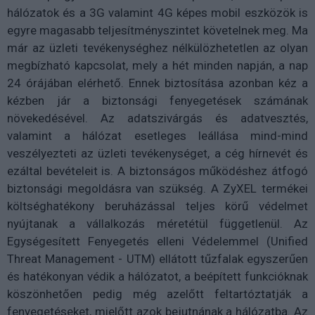
hálózatok és a 3G valamint 4G képes mobil eszközök is
egyre magasabb teljesítményszintet követelnek meg. Ma
már az üzleti tevékenységhez nélkülözhetetlen az olyan
megbízható kapcsolat, mely a hét minden napján, a nap
24 órájában elérhető. Ennek biztosítása azonban kéz a
kézben jár a biztonsági fenyegetések számának
növekedésével. Az adatszivárgás és adatvesztés,
valamint a hálózat esetleges leállása mind-mind
veszélyezteti az üzleti tevékenységet, a cég hírnevét és
ezáltal bevételeit is. A biztonságos működéshez átfogó
biztonsági megoldásra van szükség. A ZyXEL termékei
költséghatékony beruházással teljes körű védelmet
nyújtanak a vállalkozás méretétül függetlenül. Az
Egységesített Fenyegetés elleni Védelemmel (Unified
Threat Management - UTM) ellátott tűzfalak egyszerűen
és hatékonyan védik a hálózatot, a beépített funkcióknak
köszönhetően pedig még azelőtt feltartóztatják a
fenyegetéseket, mielőtt azok bejutnának a hálózatba. Az