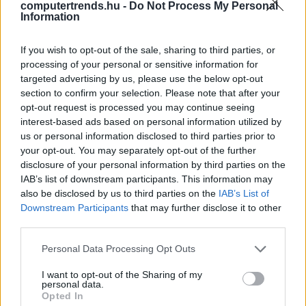
computertrends.hu -
Do Not Process My Personal
Enterprise Storage rendszerrel. Emellett további
Information
fejlesztéseket tartalmaz a hálózati funkciók, a működési
hatékonyság és a szolgáltatások üzembe helyezése
If you wish to opt-out of the sale, sharing to third parties, or
terén. „Egyre több vállalat ismeri fel a privát felhők
processing of your personal or sensitive information for
targeted advertising by us, please use the below opt-out
előnyeit, amelyek a virtualizált környezetekhez képest
section to confirm your selection. Please note that after your
alacsonyabb költségek mellett használhatók, a publikus
opt-out request is processed you may continue seeing
felhőszolgáltatásokkal összevetve pedig nagyobb
interest-based ads based on personal information utilized by
biztonságot és hatékonyságot kínálnak. A privát felhők
us or personal information disclosed to third parties prior to
kiépítésére alkalmas megoldások közül a nyílt
your opt-out. You may separately opt-out of the further
forráskódú OpenStack kezdeményezés mögött áll a
disclosure of your personal information by third parties on the
IAB’s list of downstream participants. This information may
legszélesebb körű iparági támogatás, és a piaci elemzők
also be disclosed by us to third parties on the
IAB’s List of
is komoly jövőt jósolnak a platformnak. A Gartner egy
Downstream Participants
that may further disclose it to other
nemrégiben megjelent elemzése szerint 2019-re az
third parties.
OpenStack elterjedtsége a tízszeresére nő a
Please note that this website/app uses one or more Google
Personal Data Processing Opt Outs
vállalatoknál a technológia kiforrottságának és a
services and may gather and store information including but
növekvő támogatói ökoszisztémának köszönhetően.* A
not limited to your visit or usage behaviour. You may click to
I want to opt-out of the Sharing of my
SUSE az OpenStack sokoldalú funkcióit továbbfejlesztve
personal data.
grant or deny consent to Google and its third-party tags to
Opted In
és vállalati szintű támogatással kiegészítve segíti a
use your data for below specified purposes in below Google