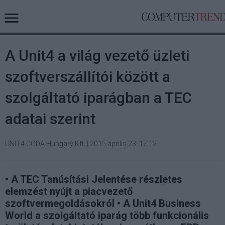
A Unit4 a világ vezető üzleti
szoftverszállítói között a
szolgáltató iparágban a TEC
adatai szerint
UNIT4 CODA Hungary Kft.
|
2015 április 23. 17:12
• A TEC Tanúsítási Jelentése részletes
elemzést nyújt a piacvezető
szoftvermegoldásokról • A Unit4 Business
World a szolgáltató iparág több funkcionális