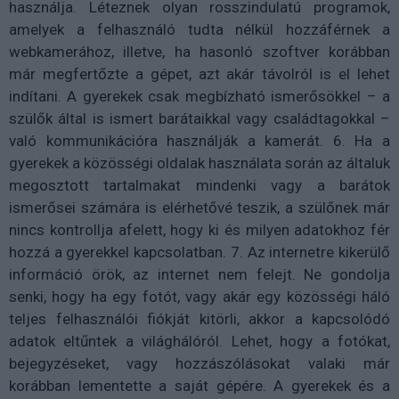
használja. Léteznek olyan rosszindulatú programok,
amelyek a felhasználó tudta nélkül hozzáférnek a
webkamerához, illetve, ha hasonló szoftver korábban
már megfertőzte a gépet, azt akár távolról is el lehet
indítani. A gyerekek csak megbízható ismerősökkel – a
szülők által is ismert barátaikkal vagy családtagokkal –
való kommunikációra használják a kamerát. 6. Ha a
gyerekek a közösségi oldalak használata során az általuk
megosztott tartalmakat mindenki vagy a barátok
ismerősei számára is elérhetővé teszik, a szülőnek már
nincs kontrollja afelett, hogy ki és milyen adatokhoz fér
hozzá a gyerekkel kapcsolatban. 7. Az internetre kikerülő
információ örök, az internet nem felejt. Ne gondolja
senki, hogy ha egy fotót, vagy akár egy közösségi háló
teljes felhasználói fiókját kitörli, akkor a kapcsolódó
adatok eltűntek a világhálóról. Lehet, hogy a fotókat,
bejegyzéseket, vagy hozzászólásokat valaki már
korábban lementette a saját gépére. A gyerekek és a