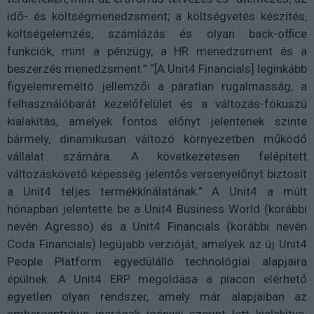
idő- és költségmenedzsment; a költségvetés készítés,
költségelemzés, számlázás és olyan back-office
funkciók, mint a pénzügy, a HR menedzsment és a
beszerzés menedzsment.” “[A Unit4 Financials] leginkább
figyelemreméltó jellemzői a páratlan rugalmasság, a
felhasználóbarát kezelőfelület és a változás-fókuszú
kialakítás, amelyek fontos előnyt jelentenek szinte
bármely, dinamikusan változó környezetben működő
vállalat számára. A következetesen felépített
változáskövető képesség jelentős versenyelőnyt biztosít
a Unit4 teljes termékkínálatának.” A Unit4 a múlt
hónapban jelentette be a Unit4 Business World (korábbi
nevén Agresso) és a Unit4 Financials (korábbi nevén
Coda Financials) legújabb verzióját, amelyek az új Unit4
People Platform egyedülálló technológiai alapjaira
épülnek. A Unit4 ERP megoldása a piacon elérhető
egyetlen olyan rendszer, amely már alapjaiban az