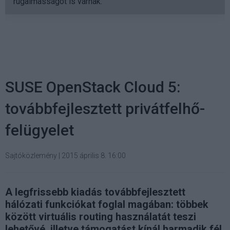
rugalmasságot is várnak.
SUSE OpenStack Cloud 5:
továbbfejlesztett privátfelhő-
felügyelet
Sajtóközlemény
|
2015 április 8. 16:00
A legfrissebb kiadás továbbfejlesztett
hálózati funkciókat foglal magában: többek
között virtuális routing használatát teszi
lehetővé, illetve támogatást kínál harmadik fél