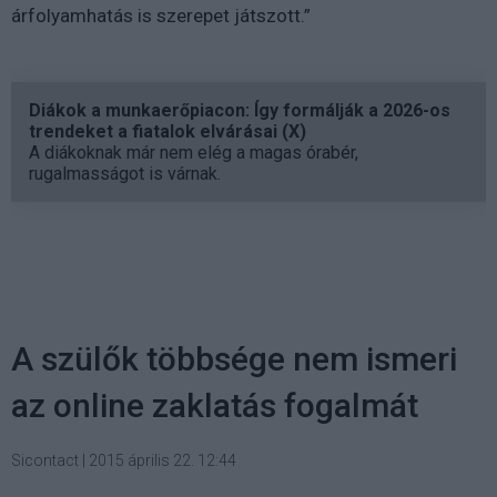
árfolyamhatás is szerepet játszott.”
Diákok a munkaerőpiacon: Így formálják a 2026-os
trendeket a fiatalok elvárásai (X)
A diákoknak már nem elég a magas órabér,
rugalmasságot is várnak.
A szülők többsége nem ismeri
az online zaklatás fogalmát
Sicontact
|
2015 április 22. 12:44