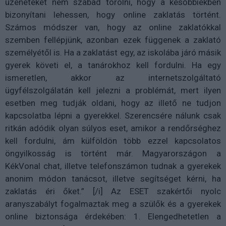
üzeneteket nem szabad törölni, hogy a későbbiekben
bizonyítani lehessen, hogy online zaklatás történt.
Számos módszer van, hogy az online zaklatókkal
szemben fellépjünk, azonban ezek függenek a zaklató
személyétől is. Ha a zaklatást egy, az iskolába járó másik
gyerek követi el, a tanárokhoz kell fordulni. Ha egy
ismeretlen, akkor az internetszolgáltató
ügyfélszolgálatán kell jelezni a problémát, mert ilyen
esetben meg tudják oldani, hogy az illető ne tudjon
kapcsolatba lépni a gyerekkel. Szerencsére nálunk csak
ritkán adódik olyan súlyos eset, amikor a rendőrséghez
kell fordulni, ám külföldön több ezzel kapcsolatos
öngyilkosság is történt már. Magyarországon a
KékVonal chat, illetve telefonszámon tudnak a gyerekek
anonim módon tanácsot, illetve segítséget kérni, ha
zaklatás éri őket.” [/i] Az ESET szakértői nyolc
aranyszabályt fogalmaztak meg a szülők és a gyerekek
online biztonsága érdekében: 1. Elengedhetetlen a