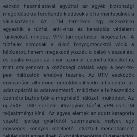
eszköz használatával egyúttal az egyéb biztonsági
megoldásokra fordítandó kiadások alól is mentesülnek a
vállalkozások. Az UTM termékek egy eszközben
egyesítik a tűzfal, anti-vírus és behatolás védelemi
funkciókat, mindezt VPN támogatással kiegészítve. A
tűzfalak nemcsak a külső fenyegetésektől védik a
hálózatot, hanem megakadályozzák a belső visszaélést
és szabályozzák az olyan azonnali üzenetküldéseket is,
mint amilyeneket a közösségi oldalak vagy a peer-to-
peer hálózatok lehetővé tesznek. Az UTM eszközök
egyszerűen, all-in-one megoldással védik a hálózatot az
adatlopástól és adatvesztéstől, miközben a felhasználók
számára biztosítják a megfelelő hálózati működést. Az
új ZyXEL USG sorozat ultra-gyors tűzfal, VPN és UTM
teljesítményt kínál. Az egyes elemek az adott kategória
vezető iparági gyártóitól származnak, melyek egy
egységes, könnyen kezelhető, letisztult menedzsment
felület alatt egyesülnek. A középkategóriás új generációs