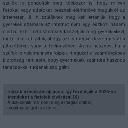
szülők is gondolják meg többször is, hogy milyen
fotókat vagy adatokat tesznek elérhetővé magukról az
interneten. 8. A szülőknek meg kell érteniük, hogy a
gyerekek számára az internet nem egy eszköz, hanem
élettér. Ezért rendszeresen beszéljék meg gyerekeikkel,
mi történt ott velük, ahogy azt is megkérdezik, mi volt a
játszótéren, vagy a fociedzésen. Az is hasznos, ha a
szülök is valamennyire képzik magukat a számítógépes
biztonság területén, hogy gyermekeik számára hasznos
tanácsokkal tudjanak szolgálni.
Diákok a munkaerőpiacon: Így formálják a 2026-os
trendeket a fiatalok elvárásai (X)
A diákoknak már nem elég a magas órabér,
rugalmasságot is várnak.