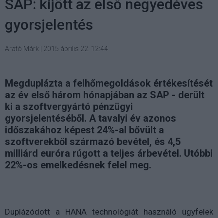
SAP: kijött az első negyedéves
gyorsjelentés
Arató Márk
|
2015 április 22. 12:44
Megduplázta a felhőmegoldások értékesítését
az év első három hónapjában az SAP - derült
ki a szoftvergyártó pénzügyi
gyorsjelentéséből. A tavalyi év azonos
időszakához képest 24%-al bővült a
szoftverekből származó bevétel, és 4,5
milliárd euróra rúgott a teljes árbevétel. Utóbbi
22%-os emelkedésnek felel meg.
Duplázódott a HANA technológiát használó ügyfelek