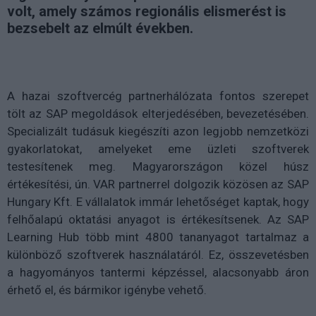
volt, amely számos regionális elismerést is
bezsebelt az elmúlt években.
A hazai szoftvercég partnerhálózata fontos szerepet
tölt az SAP megoldások elterjedésében, bevezetésében.
Specializált tudásuk kiegészíti azon legjobb nemzetközi
gyakorlatokat, amelyeket eme üzleti szoftverek
testesítenek meg. Magyarországon közel húsz
értékesítési, ún. VAR partnerrel dolgozik közösen az SAP
Hungary Kft. E vállalatok immár lehetőséget kaptak, hogy
felhőalapú oktatási anyagot is értékesítsenek. Az SAP
Learning Hub több mint 4800 tananyagot tartalmaz a
különböző szoftverek használatáról. Ez, összevetésben
a hagyományos tantermi képzéssel, alacsonyabb áron
érhető el, és bármikor igénybe vehető.