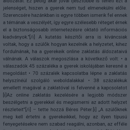
áldozatát. Ez pedig akár jóval ijesztőbbé is teheti ezt a
jelenséget, hiszen a gyerek nem tud elmenekülni előle.
Szerencsére hazánkban is egyre többen ismerik fel ennek
a témának a veszélyét, így egyre szélesebb réteget érnek
el a biztonságosabb internetezésre oktató információs
kiadványok."[/i] A kutatás készítői arra is kíváncsiak
voltak, hogy a szülők hogyan kezelnék a helyzetet, kihez
fordulnának, ha a gyerekeik online zaklatás áldozataivá
válnának. A válaszok megoszlása a következő volt: • a
válaszadók 45 százaléka a gyerek iskolájában keresné a
megoldást • 70 százalék kapcsolatba lépne a zaklatás
helyszínéül szolgáló weboldalakkal • 38 százalékuk
emellett magával a zaklatóval is felvenné a kapcsolatot
[i]Az online zaklatás kezelésére a legjobb módszer
beszélgetni a gyerekkel és megismerni az adott helyzet
részleteit”[/i] – tette hozzá Béres Péter.[i] „A szülőknek
meg kell értetni a gyerekeikkel, hogy az ilyen típusú
fenyegetésekre nem szabad reagálni, azonban, az efféle