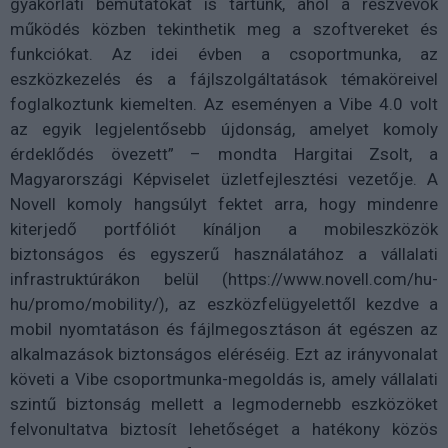
gyakorlati bemutatókat is tartunk, ahol a részvevők
működés közben tekinthetik meg a szoftvereket és
funkciókat. Az idei évben a csoportmunka, az
eszközkezelés és a fájlszolgáltatások témaköreivel
foglalkoztunk kiemelten. Az eseményen a Vibe 4.0 volt
az egyik legjelentősebb újdonság, amelyet komoly
érdeklődés övezett” – mondta Hargitai Zsolt, a
Magyarországi Képviselet üzletfejlesztési vezetője. A
Novell komoly hangsúlyt fektet arra, hogy mindenre
kiterjedő portfóliót kínáljon a mobileszközök
biztonságos és egyszerű használatához a vállalati
infrastruktúrákon belül (https://www.novell.com/hu-
hu/promo/mobility/), az eszközfelügyelettől kezdve a
mobil nyomtatáson és fájlmegosztáson át egészen az
alkalmazások biztonságos eléréséig. Ezt az irányvonalat
követi a Vibe csoportmunka-megoldás is, amely vállalati
szintű biztonság mellett a legmodernebb eszközöket
felvonultatva biztosít lehetőséget a hatékony közös