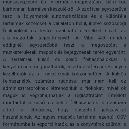
munkavégzésre és információmegosztásra bármikor,
bárhonnan, bármilyen készülékről. A szoftver egyszerűvé
teszi a folyamatok automatizálását és a különféle
tartalmak kezelését a vállalaton belül, illetve közösségi
funkciókkal és testre szabható elemekkel növeli az
alkalmazottak teljesítményét. A Vibe 4.0 minden
eddiginél egyszerűbbé teszi a megosztást a
munkaterületek, mappák és bejegyzések terén egyaránt.
A tartalmak külső és belső felhasználókkal is
kényelmesen megoszthatók, és a hozzáférések könnyen
kezelhetők az új funkcióknak köszönhetően. A külsős
felhasználók számára ráadásul már nem kell az
adminisztrátoroknak létrehozniuk a fiókokat, mivel ők
maguk is végrehajthatják a regisztrációt. Emellett
mostantól a külső és belső felhasználók is számára
adott a lehetőség, hogy összetett jelszavakat
használjanak. Az egyes mappák tartalmai ezentúl CSV
formátumba is exportálhatók, és a könyvtárak szűrőit is