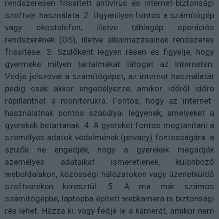
rendszeresen frissített antivírus és internet-biztonsági
szoftver használata. 2. Ugyanilyen fontos a számítógép
vagy okostelefon, illetve táblagép operációs
rendszerének (OS), illetve alkalmazásainak rendszeres
frissítése. 3. Szülőként legyen résen és figyelje, hogy
gyermeke milyen tartalmakat látogat az interneten.
Védje jelszóval a számítógépet, az internet használatát
pedig csak akkor engedélyezze, amikor időről időre
rápillanthat a monitorukra. Fontos, hogy az internet-
használatnak pontos szabályai legyenek, amelyeket a
gyerekek betartanak. 4. A gyereket fontos megtanítani a
személyes adatok védelmének (privacy) fontosságára: a
szülők ne engedjék, hogy a gyerekek megadják
személyes adataikat ismeretlenek, különböző
weboldalakon, közösségi hálózatokon vagy üzenetküldő
szoftvereken keresztül. 5. A ma már számos
számítógépbe, laptopba épített webkamera is biztonsági
rés lehet. Húzza ki, vagy fedje le a kamerát, amikor nem