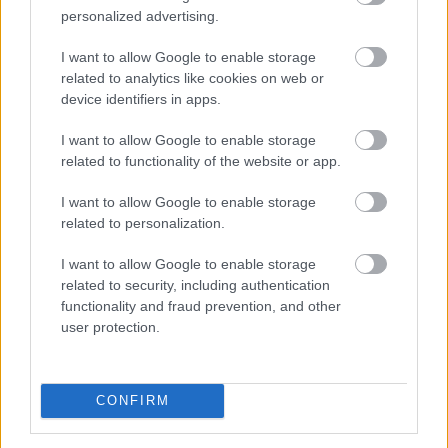
personalized advertising.
zökkenőmentesen áthelyezzék a felhőkörnyezetbe. A
megoldás emellett a naplógyűjtést és -keresést is
I want to allow Google to enable storage
központosítja, így egyszerűen áttekinthető képet nyújt a
related to analytics like cookies on web or
felhő működéséről, valamint az esetleges problémák
device identifiers in apps.
megoldását is felgyorsítja. [b] • Integráció egyéb SUSE
I want to allow Google to enable storage
termékekkel:[/b] A SUSE OpenStack Cloud 5 lehetővé
related to functionality of the website or app.
teszi, hogy a felhőkörnyezeten belül virtualizációs
hosztként használják a SUSE Linux Server 11 SP3 és 12
I want to allow Google to enable storage
kiadását. A termék ezenkívül a nemrégiben bemutatott
related to personalization.
SUSE Enterprise Storage (https://www.suse.com/hu-
I want to allow Google to enable storage
hu/promo/ceph-enterprise-storage/) szoftveralapú
related to security, including authentication
tárolási megoldást is támogatja, továbbfejlesztett
functionality and fraud prevention, and other
platformot kínálva az objektum-, blokk- és lemezkép-
user protection.
tárolásra a felhőkörnyezeten belül. • [b]Szolgáltatások
egyszerűbb üzembe helyezése: [/b]Számos
munkafolyamathoz van szükség további szolgáltatások
CONFIRM
futtatására, ezért az "as-a-service" modellben elérhető
egységesítés leegyszerűsíti és felgyorsítja a telepítési