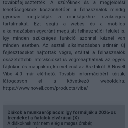
továbbfejlesztették. A szűrőknek és a megjelölési
lehetőségeknek köszönhetően a felhasználók mindig
gyorsan megtalálják a munkájukhoz szükséges
tartalmakat. Ezt segíti a webes és a mobilos
alkalmazásban egyaránt megújult felhasználói felület is,
így minden szükséges funkció azonnal kéznél van
minden esetben. Az asztali alkalmazásban szintén új
fejlesztéseket hajtottak végre, ezáltal a felhasználók
összetettebb interakciókat is végrehajthatnak az egyes
fájlokon és mappákon, közvetlenül az Asztalról. A Novell
Vibe 4.0 már elérhető. További információért kérjük,
látogasson el a következő weboldalra:
https://www.novell.com/products/vibe/
Diákok a munkaerőpiacon: Így formálják a 2026-os
trendeket a fiatalok elvárásai (X)
A diákoknak már nem elég a magas órabér,