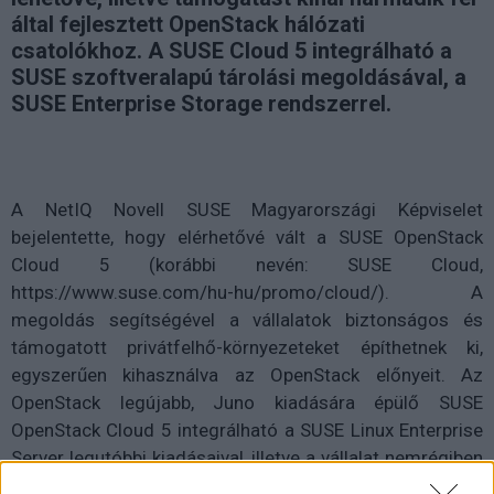
által fejlesztett OpenStack hálózati
csatolókhoz. A SUSE Cloud 5 integrálható a
SUSE szoftveralapú tárolási megoldásával, a
SUSE Enterprise Storage rendszerrel.
A NetIQ Novell SUSE Magyarországi Képviselet
bejelentette, hogy elérhetővé vált a SUSE OpenStack
Cloud 5 (korábbi nevén: SUSE Cloud,
https://www.suse.com/hu-hu/promo/cloud/). A
megoldás segítségével a vállalatok biztonságos és
támogatott privátfelhő-környezeteket építhetnek ki,
egyszerűen kihasználva az OpenStack előnyeit. Az
OpenStack legújabb, Juno kiadására épülő SUSE
OpenStack Cloud 5 integrálható a SUSE Linux Enterprise
Server legutóbbi kiadásaival, illetve a vállalat nemrégiben
bemutatott, szoftveralapú tárolási megoldásával, a SUSE