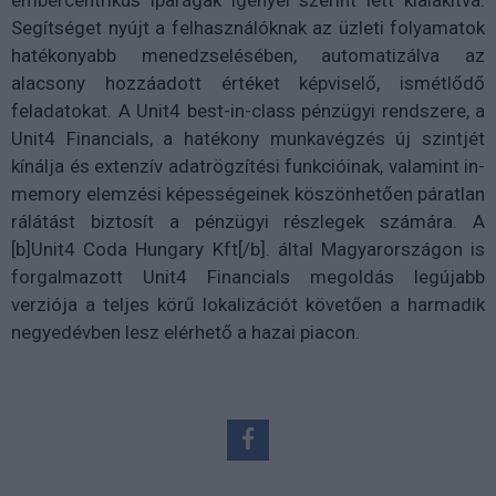
embercentrikus iparágak igényei szerint lett kialakítva.
Segítséget nyújt a felhasználóknak az üzleti folyamatok
hatékonyabb menedzselésében, automatizálva az
alacsony hozzáadott értéket képviselő, ismétlődő
feladatokat. A Unit4 best-in-class pénzügyi rendszere, a
Unit4 Financials, a hatékony munkavégzés új szintjét
kínálja és extenzív adatrögzítési funkcióinak, valamint in-
memory elemzési képességeinek köszönhetően páratlan
rálátást biztosít a pénzügyi részlegek számára. A
[b]Unit4 Coda Hungary Kft[/b]. által Magyarországon is
forgalmazott Unit4 Financials megoldás legújabb
verziója a teljes körű lokalizációt követően a harmadik
negyedévben lesz elérhető a hazai piacon.