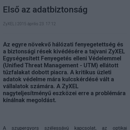
Első az adatbiztonság
ZyXEL
|
2015 április 23. 17:12
Az egyre növekvő hálózati fenyegetettség és
a biztonsági rések kivédésére a tajvani ZyXEL
Egységesített Fenyegetés elleni Védelemmel
(Unified Threat Management - UTM) ellátott
tűzfalakat dobott piacra. A kritikus üzleti
adatok védelme mára kulcskérdésé vált a
vállalatok számára. A ZyXEL
nagyteljesítményű eszközei erre a problémára
kínálnak megoldást.
A szupergyors szélessávú kapcsolat, az optikai