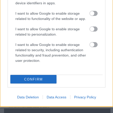
device identifiers in apps.
igyekezek megfelelni és kihasználni az adódó lehetőségeket.
KKV TRENDS
I want to allow Google to enable storage
related to functionality of the website or app.
A ComputerTrends mikro, kis és középvállalati felületén
vállalkozások oszthatják meg KKV-knak szánt megoldásaikat,
I want to allow Google to enable storage
illetve itt mutatjuk be a bevált gyakorlatokat, sikertörténeteket.
Böngéssze az eddig felkerült videós és szöveges
related to personalization.
esettanulmányokat, derítse fel a legjobb megoldásokat, amelyekkel
az Ön cége is megbirkózhat napjaink kihívásaival. Ha pedig ezen a
I want to allow Google to enable storage
felületen szeretné bemutatni kkv-megoldásait, lépjen kapcsolatba
related to security, including authentication
velünk, és jelenjen meg ön is a
KKV Trends
-en!
functionality and fraud prevention, and other
LEGFRISSEBB PCW
user protection.
CONFIRM
Data Deletion
Data Access
Privacy Policy