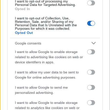
I want to opt-out of processing my
üzleti szoftvereket és megoldásokat fejleszt, szállít és támogat,
Personal Data for Targeted Advertising.
amelyek segítséget nyújtanak a dinamikusan fejlõdõ
Opted In
szervezeteknek az üzleti folyamataik hatékony menedzselésében.
Célunk az üzleti megoldások terén egy olyan globális sztenderd
I want to opt-out of Collection, Use,
felállítása, amely lehetõvé teszi a vállalatok számára a
Retention, Sale, and/or Sharing of my
változásokhoz történõ egyszerű, gyors és költséghatékony
Personal Data that Is Unrelated with the
alkalmazkodást. Díjnyertes CODA Financials megoldásunk \"best-
Purposes for which it was collected.
of-class\" pénzügyi menedzsment szoftver, amelyet úgy
Opted Out
fejlesztettek ki, hogy bármilyen iparág- vagy vállalatspecifikus
alkalmazáshoz integrálható legyen. A CODA Financials valós idejű
pénzügyi átláthatóságot és kontrollt biztosít az emberi erőforrások,
Google consents
az üzleti folyamatok és az alkalmazások fölött. A gyorsan változó
és több alkalmazásból álló informatikai környezetekben az
I want to allow Google to enable storage
információmenedzsment gerincét alkotva kompromisszum-
related to advertising like cookies on web or
mentes választást jelent a pénzügyek modellezéséhez, a
folyamatkontrollhoz és az önkiszolgáló riportoláshoz. Előre
device identifiers in apps.
paraméterezett Coda ERP rendszerünkkel minden pillanatban
teljes kontroll alatt tarthatja pénzügyi-, számviteli, logisztikai és
I want to allow my user data to be sent to
gyártási folyamatait, a törvényi előírásoknak megfelelő
Google for online advertising purposes.
jelentéskészítést, mindezt modern webes elérhetőséggel, testre
szabható kiegészítő modulok széles választékával. Specifikus
területeket átölelő Color Your App alkalmazásaink bármely
I want to allow Google to send me
központi Coda alkalmazáshoz integrálhatók, az igényeknek
personalized advertising.
megfelelő új funkcionalitással bővítve azt. A paletta olyan
területeket fed le, mint a szoftveres oktatás, fenntarthatóság,
modellezés, konszolidáció, jelentéskészítés és egyéb platform
I want to allow Google to enable storage
megoldások, amelyek megfelelnek a változásközpontú vállalatok
related to analytics like cookies on web or
egyre növekvő igényeinek, miközben az új gazdasági kihívásoknak