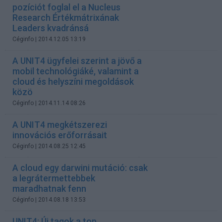
pozíciót foglal el a Nucleus
Research Értékmátrixának
Leaders kvadránsá
Céginfo
| 2014.12.05 13:19
A UNIT4 ügyfelei szerint a jövő a
mobil technológiáké, valamint a
cloud és helyszíni megoldások
közö
Céginfo
| 2014.11.14 08:26
A UNIT4 megkétszerezi
innovációs erőforrásait
Céginfo
| 2014.08.25 12:45
A cloud egy darwini mutáció: csak
a legrátermettebbek
maradhatnak fenn
Céginfo
| 2014.08.18 13:53
UNIT4: Új tagok a top