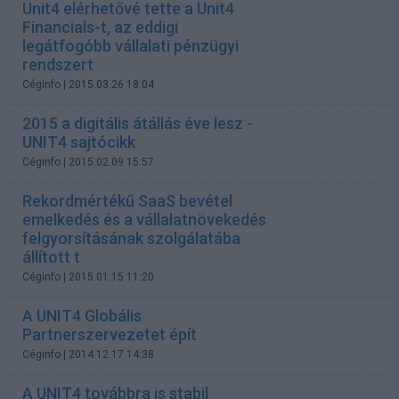
Unit4 elérhetővé tette a Unit4
Financials-t, az eddigi
legátfogóbb vállalati pénzügyi
rendszert
Céginfo
| 2015.03.26 18:04
2015 a digitális átállás éve lesz -
UNIT4 sajtócikk
Céginfo
| 2015.02.09 15:57
Rekordmértékű SaaS bevétel
emelkedés és a vállalatnövekedés
felgyorsításának szolgálatába
állított t
Céginfo
| 2015.01.15 11:20
A UNIT4 Globális
Partnerszervezetet épít
Céginfo
| 2014.12.17 14:38
A UNIT4 továbbra is stabil