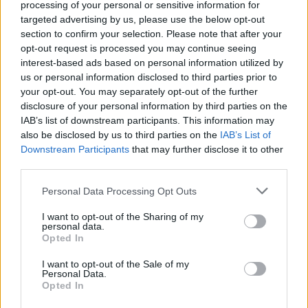
A „Dolgok ERP-je” felé vezető
processing of your personal or sensitive information for
úton
targeted advertising by us, please use the below opt-out
Céginfo
| 2014.05.26 19:48
section to confirm your selection. Please note that after your
opt-out request is processed you may continue seeing
A UNIT4 növelte árbevételét és
interest-based ads based on personal information utilized by
működési profitját 2013-ban
us or personal information disclosed to third parties prior to
your opt-out. You may separately opt-out of the further
Céginfo
| 2014.04.07 12:11
disclosure of your personal information by third parties on the
IAB’s list of downstream participants. This information may
also be disclosed by us to third parties on the
IAB’s List of
»
1
2
3
Downstream Participants
that may further disclose it to other
third parties.
Please note that this website/app uses one or more Google
Personal Data Processing Opt Outs
services and may gather and store information including but
UNIT4 CODA Hungary Informatikai Kft.
not limited to your visit or usage behaviour. You may click to
I want to opt-out of the Sharing of my
personal data.
grant or deny consent to Google and its third-party tags to
Webcím:
www.unit4.hu
Opted In
use your data for below specified purposes in below Google
E-mail cím:
contact.hu@unit4.com
consent section.
I want to opt-out of the Sale of my
Personal Data.
Bemutatkozás:
Opted In
A UNIT4 CODA Hungary Kft. a 454,7 millió euró éves árbevételű
globális szoftvervállalat, a UNIT4 tagja, amely olyan adaptálható