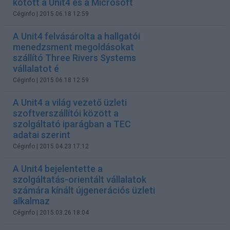
kötött a Unit4 és a Microsoft
Céginfo
| 2015.06.18 12:59
A Unit4 felvásárolta a hallgatói
menedzsment megoldásokat
szállító Three Rivers Systems
vállalatot é
Céginfo
| 2015.06.18 12:59
A Unit4 a világ vezető üzleti
szoftverszállítói között a
szolgáltató iparágban a TEC
adatai szerint
Céginfo
| 2015.04.23 17:12
A Unit4 bejelentette a
szolgáltatás-orientált vállalatok
számára kínált újgenerációs üzleti
alkalmaz
Céginfo
| 2015.03.26 18:04