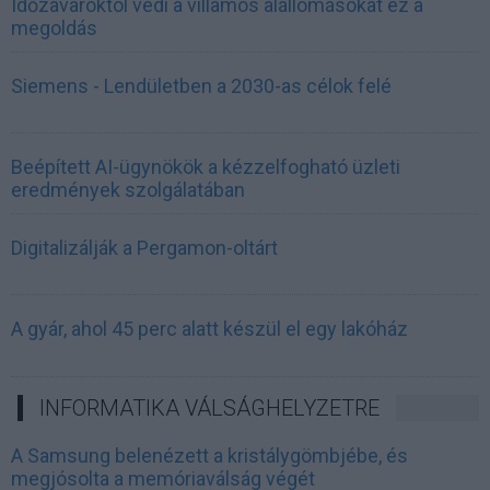
Időzavaroktól védi a villamos alállomásokat ez a
megoldás
Siemens - Lendületben a 2030-as célok felé
Beépített AI-ügynökök a kézzelfogható üzleti
eredmények szolgálatában
Digitalizálják a Pergamon-oltárt
A gyár, ahol 45 perc alatt készül el egy lakóház
INFORMATIKA VÁLSÁGHELYZETRE
A Samsung belenézett a kristálygömbjébe, és
megjósolta a memóriaválság végét