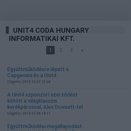
UNIT4 CODA HUNGARY
INFORMATIKAI KFT.
»
1
2
3
Együttműködésre lépett a
Capgemini és a Unit4
Céginfo
| 2015.10.07 22:06
A Unit4 szponzori szerződést
kötött a világklasszis
kerékpárossal, Alex Dowsett-tel
Céginfo
| 2015.07.08 18:11
Együttműködési megállapodást