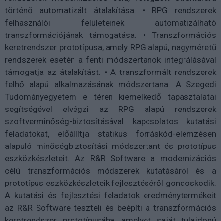
történő automatizált átalakítása. • RPG rendszerek
felhasználói felületeinek automatizálható
transzformációjának támogatása. • Transzformációs
keretrendszer prototípusa, amely RPG alapú, nagyméretű
rendszerek esetén a fenti módszertanok integrálásával
támogatja az átalakítást. • A transzformált rendszerek
felhő alapú alkalmazásának módszertana. A Szegedi
Tudományegyetem e téren kiemelkedő tapasztalatai
segítségével elvégzi az RPG alapú rendszerek
szoftverminőség-biztosításával kapcsolatos kutatási
feladatokat, előállítja statikus forráskód-elemzésen
alapuló minőségbiztosítási módszertant és prototípus
eszközkészleteit. Az R&R Software a modernizációs
célú transzformációs módszerek kutatásáról és a
prototípus eszközkészleteik fejlesztéséről gondoskodik.
A kutatási és fejlesztési feladatok eredménytermékeit
az R&R Software teszteli és beépíti a transzformációs
keretrendszer prototípusába, amelyet saját tulajdonú