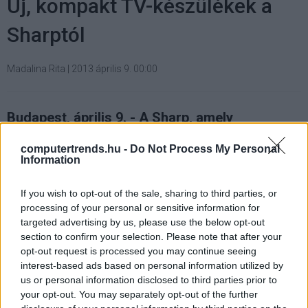
Új, kompakt TV-készülékek a
Sharptól
Madalina Rita
|
2013 április 9. 00:00
Budapest, április 9. - A Sharp, amely
elsősorban nagyképernyős televíziók
gyártására specializálódott, nem feledkezik
computertrends.hu -
Do Not Process My Personal
Information
meg azokról sem, akik a nappalin kívül is
szeretnek tévézni - a konyhában, a
If you wish to opt-out of the sale, sharing to third parties, or
hálószobában vagy éppen a dolgozószobában.
processing of your personal or sensitive information for
Az ő igényeiket figyelembe véve a Sharp egy
targeted advertising by us, please use the below opt-out
új, LE350 elnevezésű kisképernyős TV
section to confirm your selection. Please note that after your
termékvonalat mutat be. A TV-készülékek két
opt-out request is processed you may continue seeing
különböző méretben lesznek kaphatók, 32" és
interest-based ads based on personal information utilized by
us or personal information disclosed to third parties prior to
39" képátlóval, valamint két színváltozatban,
your opt-out. You may separately opt-out of the further
feketében és fehérben.[b][/b]