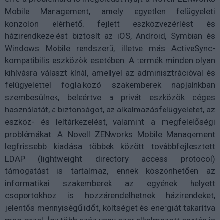
Mobile Management, amely egyetlen felügyeleti
konzolon elérhető, fejlett eszközvezérlést és
házirendkezelést biztosít az iOS, Android, Symbian és
Windows Mobile rendszerű, illetve más ActiveSync-
kompatibilis eszközök esetében. A termék minden olyan
kihívásra választ kínál, amellyel az adminisztrációval és
felügyelettel foglalkozó szakemberek napjainkban
szembesülnek, beleértve a privát eszközök céges
használatát, a biztonságot, az alkalmazásfelügyeletet, az
eszköz- és leltárkezelést, valamint a megfelelőségi
problémákat. A Novell ZENworks Mobile Management
legfrissebb kiadása többek között továbbfejlesztett
LDAP (lightweight directory access protocol)
támogatást is tartalmaz, ennek köszönhetően az
informatikai szakemberek az egyének helyett
csoportokhoz is hozzárendelhetnek házirendeket,
jelentős mennyiségű időt, költséget és energiát takarítva