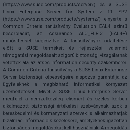
(https://www.suse.com/products/server/) és a SUSE
Linux Enterprise Server for System z 11 SP2
(https://www.suse.com/products/systemz/) elnyerte a
Common Criteria tanúsítvány Evaluation EAL4 szintű
besorolását, az Assurance ALC_FLR.3 (EAL4+)
minősítéssel kiegészítve. A tanúsítványok odaítélése
előtt a SUSE termékeit és fejlesztési, valamint
támogatási megoldásait szigorú biztonsági vizsgálatnak
vetették alá az atsec information security szakemberei.
A Common Criteria tanúsítvány a SUSE Linux Enterprise
Server biztonsági képességeire alapozva garantálja az
ügyfeleknek a megbízható informatikai környezet
üzemeltetését. Mivel a SUSE Linux Enterprise Server
megfelel a nemzetközileg elismert és széles körben
alkalmazott biztonsági értékelési szabványnak, azok a
kereskedelmi és kormányzati szervek is alkalmazhatják
bizalmas információik kezelésére, amelyeknek igazoltan
biztonságos megoldásokat kell használniuk. A megoldás