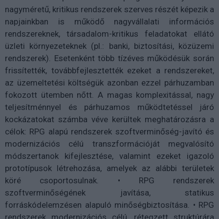
nagyméretű, kritikus rendszerek szerves részét képezik a
napjainkban is működő nagyvállalati információs
rendszereknek, társadalom-kritikus feladatokat ellátó
üzleti környezeteknek (pl.: banki, biztosítási, közüzemi
rendszerek). Esetenként több tízéves működésük során
frissítették, továbbfejlesztették ezeket a rendszereket,
az üzemeltetési költségük azonban ezzel párhuzamban
fokozott ütemben nőtt. A magas komplexitással, nagy
teljesítménnyel és párhuzamos működtetéssel járó
kockázatokat számba véve kerültek meghatározásra a
célok: RPG alapú rendszerek szoftverminőség-javító és
modernizációs célú transzformációját megvalósító
módszertanok kifejlesztése, valamint ezeket igazoló
prototípusok létrehozása, amelyek az alábbi területek
köré csoportosulnak. • RPG rendszerek
szoftverminőségének javítása, statikus
forráskódelemzésen alapuló minőségbiztosítása. • RPG
rendszerek modernizációs célú, rétegzett struktúrára