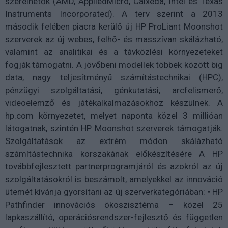
szerelhetők (AMD, AppliedMicro, Calxeda, Intel és Texas
Instruments Incorporated). A terv szerint a 2013
második felében piacra kerülő új HP ProLiant Moonshot
szerverek az új webes, felhő- és masszívan skálázható,
valamint az analitikai és a távközlési környezeteket
fogják támogatni. A jövőbeni modellek többek között big
data, nagy teljesítményű számítástechnikai (HPC),
pénzügyi szolgáltatási, génkutatási, arcfelismerő,
videoelemző és játékalkalmazásokhoz készülnek. A
hp.com környezetet, melyet naponta közel 3 millióan
látogatnak, szintén HP Moonshot szerverek támogatják.
Szolgáltatások az extrém módon skálázható
számítástechnika korszakának előkészítésére A HP
továbbfejlesztett partnerprogramjáról és azokról az új
szolgáltatásokról is beszámolt, amelyekkel az innováció
ütemét kívánja gyorsítani az új szerverkategóriában: • HP
Pathfinder innovációs ökoszisztéma – közel 25
lapkaszállító, operációsrendszer-fejlesztő és független