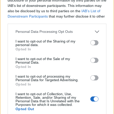
disclosure of your personal information by third parties on the
IAB’s list of downstream participants. This information may
also be disclosed by us to third parties on the
IAB’s List of
Downstream Participants
that may further disclose it to other
A Sharp új, LE350 elnevezésű TV termékvonalat mutatott
third parties.
be, melynek legfontosabb ismertetőjele a kisebb méret.
Please note that this website/app uses one or more Google
Personal Data Processing Opt Outs
Ez azonban nem jelent alacsonyabb szintű tudást: a TV-k
services and may gather and store information including but
rendelkeznek a legtöbb olyan funkcióval, ami a
not limited to your visit or usage behaviour. You may click to
I want to opt-out of the Sharing of my
personal data.
magasabb osztályú modellekre is jellemző. A vásárlók
grant or deny consent to Google and its third-party tags to
Opted In
use your data for below specified purposes in below Google
ennek köszönhetően elfogadható áron juthatnak
consent section.
I want to opt-out of the Sale of my
kiemelkedő minőségű termékhez, amely nagyon jól
Personal Data.
használható a kisebb helyiségekben is. Az LE350 sorozat
Opted In
TV-készülékei HDTV-k, DVB-T és DVB-C tunerrel
I want to opt-out of processing my
rendelkeznek, a Full HD felbontású kép LED-es
Personal Data for Targeted Advertising.
Opted In
háttérvilágítású, széles látószögű (178°) képernyőn
jelenik meg. További hasznos funkció az USB
I want to opt-out of Collection, Use,
multimédia-lejátszó, amely támogatja a DivX HD
Retention, Sale, and/or Sharing of my
Personal Data that Is Unrelated with the
formátumot, illetve praktikus az energiatakarékos
Purposes for which it was collected.
Opted Out
üzemmód, az Eco-Control is. Az LE350 készülékeken új