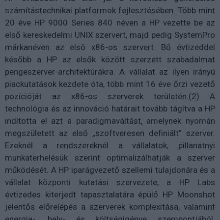
számítástechnikai platformok fejlesztésében. Több mint
20 éve HP 9000 Series 840 néven a HP vezette be az
első kereskedelmi UNIX szervert, majd pedig SystemPro
márkanéven az első x86-os szervert. Bő évtizeddel
később a HP az elsők között szerzett szabadalmat
pengeszerver-architektúrákra. A vállalat az ilyen irányú
piackutatások kezdete óta, több mint 16 éve őrzi vezető
pozícióját az x86-os szerverek területén.(2) A
technológia és az innováció határait tovább tágítva a HP
indította el azt a paradigmaváltást, amelynek nyomán
megszületett az első „szoftveresen definiált” szerver.
Ezeknél a rendszereknél a vállalatok, pillanatnyi
munkaterhelésük szerint optimalizálhatják a szerver
működését. A HP iparágvezető szellemi tulajdonára és a
vállalat központi kutatási szervezete, a HP Labs
évtizedes kiterjedt tapasztalatára épülő HP Moonshot
jelentős előrelépés a szerverek komplexitása, valamint
energia-, hely- és költségigénye szempontjából.