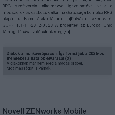
RPG szoftverein alkalmazva igazolhatóvá válik a
módszerek és eszközök alkalmazhatósága komplex RPG
alapú rendszer átalakítására. [b]Pályázati azonosító:
GOP-1.1.1-11-2012-0323 A projektek az Európai Únió
támogatásával valósulnak meg.[/b]
Diákok a munkaerőpiacon: Így formálják a 2026-os
trendeket a fiatalok elvárásai (X)
A diákoknak már nem elég a magas órabér,
rugalmasságot is várnak.
Novell ZENworks Mobile