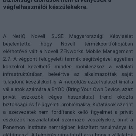
végfelhasználói készülékekre.
A NetIQ Novell SUSE Magyarországi Képviselet
bejelentette, hogy Novell termékportfóliójában
elérhetővé vált a Novell ZENworks Mobile Management
2.7. A végpont-felügyeleti termék segítségével egyetlen
konzolról kezelhető minden mobileszköz a vállalati
infrastruktúrában, beleértve az alkalmazottak saját
tulajdonú készülékeit is. A megoldás ezzel választ kínál a
vállalatok számára a BYOD (Bring Your Own Device, azaz
privát eszközök céges használata) trend okozta
biztonsági és felügyeleti problémákra. Kutatások szerint
a szervezetek nem fordítanak kellő figyelmet a privát
eszközök használatából származó veszélyekre, amit a
Ponemon Institute nemrégiben készített tanulmánya is
alátámaszt. A felmérés rámutatott arra, hogy a vállalatok