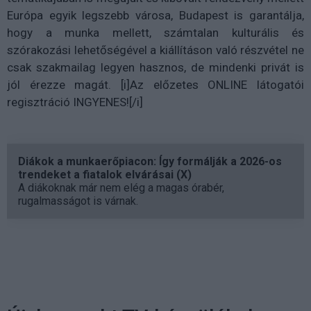
Európa egyik legszebb városa, Budapest is garantálja,
hogy a munka mellett, számtalan kulturális és
szórakozási lehetőségével a kiállításon való részvétel ne
csak szakmailag legyen hasznos, de mindenki privát is
jól érezze magát. [i]Az előzetes ONLINE látogatói
regisztráció INGYENES![/i]
Diákok a munkaerőpiacon: Így formálják a 2026-os
trendeket a fiatalok elvárásai (X)
A diákoknak már nem elég a magas órabér,
rugalmasságot is várnak.