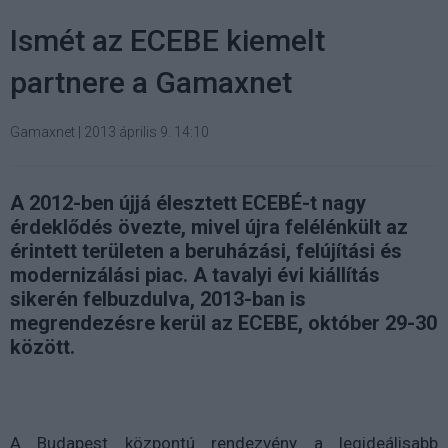
Ismét az ECEBE kiemelt
partnere a Gamaxnet
Gamaxnet
|
2013 április 9. 14:10
A 2012-ben újjá élesztett ECEBÉ-t nagy
érdeklődés övezte, mivel újra felélénkült az
érintett területen a beruházási, felújítási és
modernizálási piac. A tavalyi évi kiállítás
sikerén felbuzdulva, 2013-ban is
megrendezésre kerül az ECEBE, október 29-30
között.
A Budapest központú rendezvény a legideálisabb