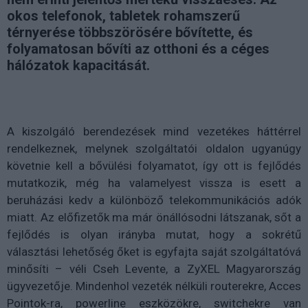
okos telefonok, tabletek rohamszerű
térnyerése többszörösére bővítette, és
folyamatosan bővíti az otthoni és a céges
hálózatok kapacitását.
A kiszolgáló berendezések mind vezetékes háttérrel
rendelkeznek, melynek szolgáltatói oldalon ugyanúgy
követnie kell a bővülési folyamatot, így ott is fejlődés
mutatkozik, még ha valamelyest vissza is esett a
beruházási kedv a különböző telekommunikációs adók
miatt. Az előfizetők ma már önállósodni látszanak, sőt a
fejlődés is olyan irányba mutat, hogy a sokrétű
választási lehetőség őket is egyfajta saját szolgáltatóvá
minősíti – véli Cseh Levente, a ZyXEL Magyarország
ügyvezetője. Mindenhol vezeték nélküli routerekre, Acces
Pointok-ra, powerline eszközökre, switchekre van