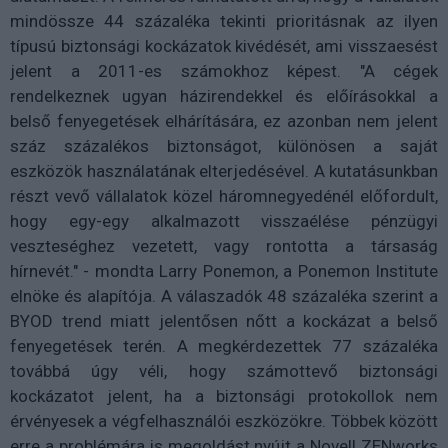
mindössze 44 százaléka tekinti prioritásnak az ilyen
típusú biztonsági kockázatok kivédését, ami visszaesést
jelent a 2011-es számokhoz képest. "A cégek
rendelkeznek ugyan házirendekkel és előírásokkal a
belső fenyegetések elhárítására, ez azonban nem jelent
száz százalékos biztonságot, különösen a saját
eszközök használatának elterjedésével. A kutatásunkban
részt vevő vállalatok közel háromnegyedénél előfordult,
hogy egy-egy alkalmazott visszaélése pénzügyi
veszteséghez vezetett, vagy rontotta a társaság
hírnevét." - mondta Larry Ponemon, a Ponemon Institute
elnöke és alapítója. A válaszadók 48 százaléka szerint a
BYOD trend miatt jelentősen nőtt a kockázat a belső
fenyegetések terén. A megkérdezettek 77 százaléka
továbbá úgy véli, hogy számottevő biztonsági
kockázatot jelent, ha a biztonsági protokollok nem
érvényesek a végfelhasználói eszközökre. Többek között
erre a problémára is megoldást nyújt a Novell ZENworks