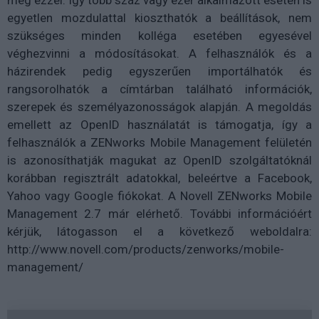
meg ezzel. Így több száz vagy ezer alkalmazott esetén is
egyetlen mozdulattal kioszthatók a beállítások, nem
szükséges minden kolléga esetében egyesével
véghezvinni a módosításokat. A felhasználók és a
házirendek pedig egyszerűen importálhatók és
rangsorolhatók a címtárban található információk,
szerepek és személyazonosságok alapján. A megoldás
emellett az OpenID használatát is támogatja, így a
felhasználók a ZENworks Mobile Management felületén
is azonosíthatják magukat az OpenID szolgáltatóknál
korábban regisztrált adatokkal, beleértve a Facebook,
Yahoo vagy Google fiókokat. A Novell ZENworks Mobile
Management 2.7 már elérhető. További információért
kérjük, látogasson el a következő weboldalra:
http://www.novell.com/products/zenworks/mobile-
management/