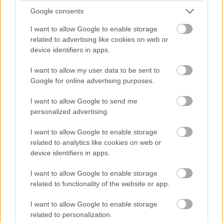
internetes alkalmazások, a felhasználó kedvenc játékai
Google consents
és szórakoztató tartalmak is elérhetők az Aquos Net
I want to allow Google to enable storage
portálon keresztül. Az új Sharp TV-k egy külön androidos
related to advertising like cookies on web or
vagy iOS alkalmazást futtató okostelefonnal vagy
device identifiers in apps.
tablettel is vezérelhetők. A felhasználó kedvenc műsorait
és filmjeit rögzítheti a DVB-T vagy a DVB-C tunerről egy
I want to allow my user data to be sent to
USB külső merevlemezre (PVR). Az LE350 TV-k HDMI
Google for online advertising purposes.
(3x), SCART, VGA, Audio OUT csatlakozókkal, CI+,
I want to allow Google to send me
kártyahellyel rendelkeznek USB (2x) és RS-232C
personalized advertising.
portokhoz. Mindez egy vékony és elegáns forma mögé
rejtve, amely kiválóan illeszkedik bármilyen környezetbe.
I want to allow Google to enable storage
A Sharp LE350 sorozata már kapható Magyarországon.
related to analytics like cookies on web or
device identifiers in apps.
[b] Műszaki jellemzők:[/b] Képernyő méret: 32” és 39”
Full HD panel (1920x1080); tükröződésmentes matt
I want to allow Google to enable storage
képernyő HD tuner (DVB-T / DVB-C) Vékony dizájn él-LED
related to functionality of the website or app.
háttérvilágítással Dolby Digital Plus Videó, fotó és zene
lejátszás USB memóriáról; DivX HD formátum
I want to allow Google to enable storage
related to personalization.
támogatás A Sharp Electronics vállalat Sharp Electronics