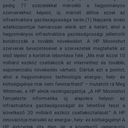
pedig 77 százalékkal mérsékli a hagyományos
szerverekhez képest, új mércét állítva ezzel az
infrastruktúra gazdaságossága terén.(1) Napjaink óriási
adatközpontjai hamarosan elérik azt a határt, ahol a
hagyományos infrastruktúra gazdaságossági jellemzői
korlátozzák a további növekedést. A HP Moonshot
szerverek bevezetésével a szervezetek megtehetik az
első lépést a korlátok lebontása felé. „Ma már közel 10
milliárd eszköz csatlakozik az internethez és további,
exponenciális növekedés várható. Elértük azt a pontot,
ahol a hagyományos technológia energia-, hely- és
költségigénye már nem fenntartható” – mutatott rá Meg
Whitman, a HP elnök-vezérigazgatója. „A HP Moonshot
fémjelezte informatika új alapokra helyezi az
infrastruktúra gazdaságosságát és lehetővé teszi a
következő 20 milliárd eszköz csatlakoztatását.” A HP
innovációja mérsékli az energia-, hely- és költségigényt A
HP évtizedek óta élen jár a következő generációs