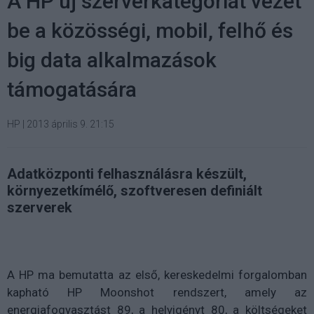
A HP új szerverkategóriát vezet
be a közösségi, mobil, felhő és
big data alkalmazások
támogatására
HP
|
2013 április 9. 21:15
Adatközponti felhasználásra készült,
környezetkímélő, szoftveresen definiált
szerverek
A HP ma bemutatta az első, kereskedelmi forgalomban
kapható HP Moonshot rendszert, amely az
energiafogyasztást 89, a helyigényt 80, a költségeket