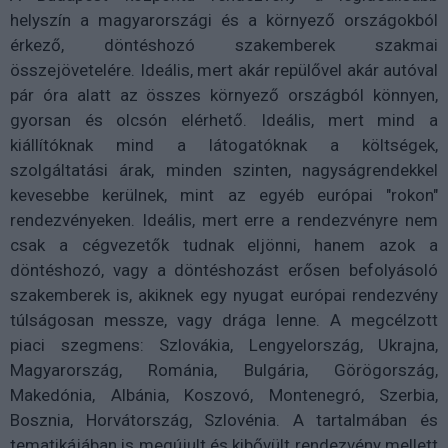
helyszín a magyarországi és a környező országokból
érkező, döntéshozó szakemberek szakmai
összejövetelére. Ideális, mert akár repülővel akár autóval
pár óra alatt az összes környező országból könnyen,
gyorsan és olcsón elérhető. Ideális, mert mind a
kiállítóknak mind a látogatóknak a költségek,
szolgáltatási árak, minden szinten, nagyságrendekkel
kevesebbe kerülnek, mint az egyéb európai "rokon"
rendezvényeken. Ideális, mert erre a rendezvényre nem
csak a cégvezetők tudnak eljönni, hanem azok a
döntéshozó, vagy a döntéshozást erősen befolyásoló
szakemberek is, akiknek egy nyugat európai rendezvény
túlságosan messze, vagy drága lenne. A megcélzott
piaci szegmens: Szlovákia, Lengyelország, Ukrajna,
Magyarország, Románia, Bulgária, Görögország,
Makedónia, Albánia, Koszovó, Montenegró, Szerbia,
Bosznia, Horvátország, Szlovénia. A tartalmában és
tematikájában is megújult és kibővült rendezvény mellett