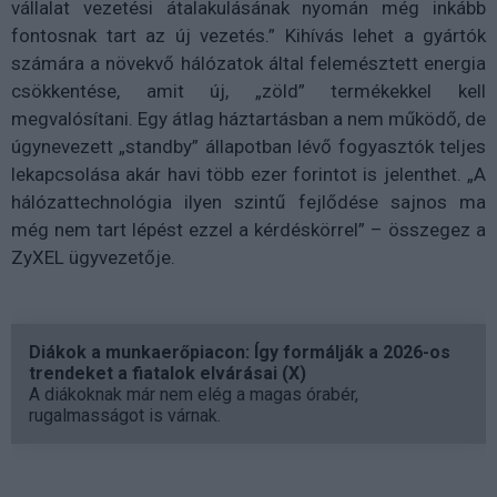
vállalat vezetési átalakulásának nyomán még inkább
fontosnak tart az új vezetés.” Kihívás lehet a gyártók
számára a növekvő hálózatok által felemésztett energia
csökkentése, amit új, „zöld” termékekkel kell
megvalósítani. Egy átlag háztartásban a nem működő, de
úgynevezett „standby” állapotban lévő fogyasztók teljes
lekapcsolása akár havi több ezer forintot is jelenthet. „A
hálózattechnológia ilyen szintű fejlődése sajnos ma
még nem tart lépést ezzel a kérdéskörrel” – összegez a
ZyXEL ügyvezetője.
Diákok a munkaerőpiacon: Így formálják a 2026-os
trendeket a fiatalok elvárásai (X)
A diákoknak már nem elég a magas órabér,
rugalmasságot is várnak.