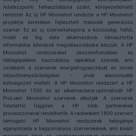
Adatközponti felhasználásra szánt, környezetkímélő
rendszer Az új HP Moonshot rendszer a HP Moonshot
projektje keretében fejlesztett második generációs
szerver. Ez az új szerverkategória a közösségi, felhő,
mobil és big data alkalmazások támasztotta
informatikai kihívások megválaszolására készült. A HP
Moonshot rendszereket okostelefonokban és
táblagépekben használatos lapkákkal szerelik, ami
csökkenti a szerverek energiafogyasztását és növeli
teljesítménysűrűségüket – jóval alacsonyabb
költségszint mellett. A HP Moonshot rendszert a HP
Moonshot 1500 és az alkalmazásra-optimalizált HP
ProLiant Moonshot szerverek alkotják. A szerverek
feladattól függően a HP több partnerének
processzoraival rendelhetők. A rackenként 1800 szervert
támogató HP Moonshot rendszerek helyigénye
egynyolcada a hagyományos szerverekének, ami kiváló