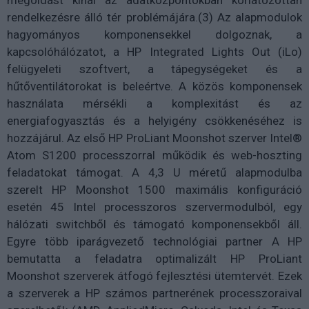
megoldást kínál az adatközpontokban korlátozottan
rendelkezésre álló tér problémájára.(3) Az alapmodulok
hagyományos komponensekkel dolgoznak, a
kapcsolóhálózatot, a HP Integrated Lights Out (iLo)
felügyeleti szoftvert, a tápegységeket és a
hűtőventilátorokat is beleértve. A közös komponensek
használata mérsékli a komplexitást és az
energiafogyasztás és a helyigény csökkenéséhez is
hozzájárul. Az első HP ProLiant Moonshot szerver Intel®
Atom S1200 processzorral működik és web-hoszting
feladatokat támogat. A 4,3 U méretű alapmodulba
szerelt HP Moonshot 1500 maximális konfiguráció
esetén 45 Intel processzoros szervermodulból, egy
hálózati switchből és támogató komponensekből áll.
Egyre több iparágvezető technológiai partner A HP
bemutatta a feladatra optimalizált HP ProLiant
Moonshot szerverek átfogó fejlesztési ütemtervét. Ezek
a szerverek a HP számos partnerének processzoraival