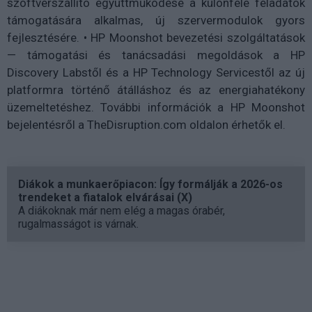
szoftverszállító együttműködése a különféle feladatok
támogatására alkalmas, új szervermodulok gyors
fejlesztésére. • HP Moonshot bevezetési szolgáltatások
— támogatási és tanácsadási megoldások a HP
Discovery Labstől és a HP Technology Servicestől az új
platformra történő átálláshoz és az energiahatékony
üzemeltetéshez. További információk a HP Moonshot
bejelentésről a TheDisruption.com oldalon érhetők el.
Diákok a munkaerőpiacon: Így formálják a 2026-os
trendeket a fiatalok elvárásai (X)
A diákoknak már nem elég a magas órabér,
rugalmasságot is várnak.