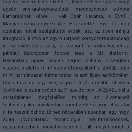
távolról vezérelhesse fűtését, lekérdezhesse gáz-, vagy
egyéb energiafogyasztását, megnézhesse otthoni
kamerájának képét – véli Cseh Levente, a ZyXEL
Magyarország ügyvezetője. Hozzátette: egy idő után
azonban mivel szolgáltatói érdek lesz az ilyen irányú
integráció, illetve az egyre terjedő környezettudatosság
is kulcskérdéssé válik, a központi mérőleolvasáshoz
például bizonyosan fontos lesz a SH platform.
Hazánkban ugyan lassan terjed, néhány országban
viszont a platform mintegy úttörőjeként a ZyXEL több
mint harmincezer háztartásba telepít ilyen eszközöket.
Cseh Levente úgy véli, a jövő legfontosabb kihívása
továbbra is az innováció az IT szektorban. „A ZyXEL-nél a
stratégiának megfelelően mindig az élvonalbeli
technológiákat igyekeztünk megfizethető áron eljuttatni
a felhasználókhoz. Ennek hátterében azonban egy nagy
adag jövőbelátás, technológiai együttműködések,
összességében innovatív szemlélet áll, melyet most, a