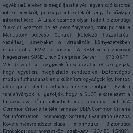
egyéb területeken is megállja a helyét, legyen szó katonai
intézményekről, pénzügyi intézetekről vagy felhőalapú
informatikáról. A Linux számos olyan fejlett biztonsági
funkciót vezetett be az évek folyamán, mint például a
Mandatory Access Control (kötelező hozzáférés-
vezérlés), amelyeket a virtualizált környezetekben
mostantól a KVM is használ. A KVM virtualizációval
kiegészített SUSE Linux Enterprise Server 11 SP2 OSPP-
VIRT bővített csomagjának funkciói azt a célt szolgálják,
hogy egyetlen, megbízható rendszeren, biztonságos
módon futhassanak az elkülönített egységek, így fontos
előrelépést jelent a virtualizáció szempontjából. Ezek a
tanúsítványok is igazolják, hogy a SUSE elkötelezett a
hosszú távú informatikai biztonsági stratégia iránt. [b]A
Common Criteria feltételrendszer [/b]A Common Criteria
for Information Technology Security Evaluation (Közös
Követelményrendszer-alapú Informatikai Biztonsági
Értékelés) egy nemzetközi szabvány (ISO/IEC 15408).