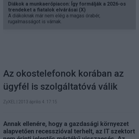
Diákok a munkaerőpiacon: Így formálják a 2026-os
trendeket a fiatalok elvárásai (X)
A diákoknak már nem elég a magas órabér,
rugalmasságot is várnak.
Az okostelefonok korában az
ügyfél is szolgáltatóvá válik
ZyXEL
|
2013 április 4. 17:15
Annak ellenére, hogy a gazdasági környezet
alapvetően recesszióval terhelt, az IT szektort
nem érinti jelentős mértékű visszaesés. Az