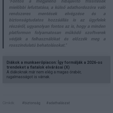
"Fontos a megjelenő hibajavító frissítések
mielőbbi lefuttatása, a külső adathordozóra való
rendszeres mentések elvégzése és a
biztonságtudatos hozzáállás is az ügyfelek
részéről, ugyanolyan fontos az is, hogy a minden
platformon folyamatosan működő szoftverek
védjék a felhasználókat és előzzék meg a
rosszindulatú behatolásokat."
Diákok a munkaerőpiacon: Így formálják a 2026-os
trendeket a fiatalok elvárásai (X)
A diákoknak már nem elég a magas órabér,
rugalmasságot is várnak.
Címkék:
#biztonság
#adathalászat