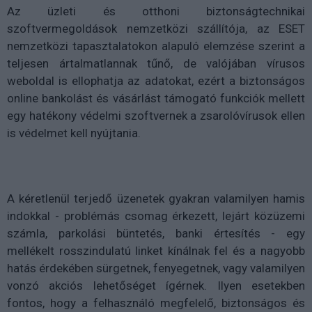
Az üzleti és otthoni biztonságtechnikai
szoftvermegoldások nemzetközi szállítója, az ESET
nemzetközi tapasztalatokon alapuló elemzése szerint a
teljesen ártalmatlannak tűnő, de valójában vírusos
weboldal is ellophatja az adatokat, ezért a biztonságos
online bankolást és vásárlást támogató funkciók mellett
egy hatékony védelmi szoftvernek a zsarolóvírusok ellen
is védelmet kell nyújtania.
A kéretlenül terjedő üzenetek gyakran valamilyen hamis
indokkal - problémás csomag érkezett, lejárt közüzemi
számla, parkolási büntetés, banki értesítés - egy
mellékelt rosszindulatú linket kínálnak fel és a nagyobb
hatás érdekében sürgetnek, fenyegetnek, vagy valamilyen
vonzó akciós lehetőséget ígérnek. Ilyen esetekben
fontos, hogy a felhasználó megfelelő, biztonságos és