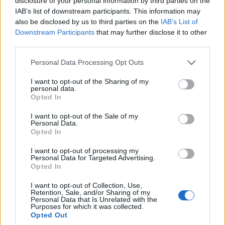
A WP Holding keretmegállapodást írt alá a
disclosure of your personal information by third parties on the
IAB’s list of downstream participants. This information may
Németországban, Ausztriában, Svájcban,
also be disclosed by us to third parties on the
IAB’s List of
Csehországban, Szlovákiában, Magyarországon és
Downstream Participants
that may further disclose it to other
Lengyelországban működő utazási társaság, az Invia
third parties.
cégcsoport részvényeinek megvásárlásáról.
Please note that this website/app uses one or more Google
Personal Data Processing Opt Outs
A tranzakcióval a vállalat 100 százalékos részesedést
services and may gather and store information including but
not limited to your visit or usage behaviour. You may click to
I want to opt-out of the Sharing of my
szerez az Invia Group SE-ben közel 240 millió eurós
personal data.
grant or deny consent to Google and its third-party tags to
vételárért. A részvényeket meglévő részvényesektől, a
Opted In
use your data for below specified purposes in below Google
CITIC Europe Holdingtól, valamint a Rockaway Capitaltől,
consent section.
I want to opt-out of the Sale of my
egy európai befektetési csoporttól vásárolja meg. Az
Personal Data.
Opted In
akvizíció lezárásának várható idejét egyelőre nem
közölték, mivel ez számos előfeltételtől függ, egyebek
I want to opt-out of processing my
Personal Data for Targeted Advertising.
között hatósági és tőzsdei engedélyektől. Az egyesülés
Opted In
eredményeként a WP Holding Európa egyik legnagyobb
utazási vállalatát hozza létre, amely az Invia cégcsoport,
I want to opt-out of Collection, Use,
Retention, Sale, and/or Sharing of my
Szallas Group és a Wakacje.pl. eszközeit foglalja
Personal Data that Is Unrelated with the
Purposes for which it was collected.
magában.
Opted Out