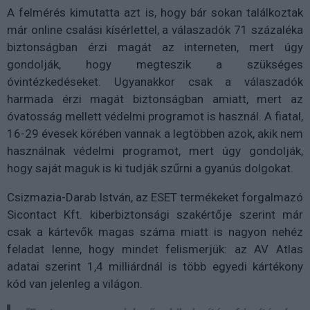
A felmérés kimutatta azt is, hogy bár sokan találkoztak
már online csalási kísérlettel, a válaszadók 71 százaléka
biztonságban érzi magát az interneten, mert úgy
gondolják, hogy megteszik a szükséges
óvintézkedéseket. Ugyanakkor csak a válaszadók
harmada érzi magát biztonságban amiatt, mert az
óvatosság mellett védelmi programot is használ. A fiatal,
16-29 évesek körében vannak a legtöbben azok, akik nem
használnak védelmi programot, mert úgy gondolják,
hogy saját maguk is ki tudják szűrni a gyanús dolgokat.
Csizmazia-Darab István, az ESET termékeket forgalmazó
Sicontact Kft. kiberbiztonsági szakértője szerint már
csak a kártevők magas száma miatt is nagyon nehéz
feladat lenne, hogy mindet felismerjük: az AV Atlas
adatai szerint 1,4 milliárdnál is több egyedi kártékony
kód van jelenleg a világon.