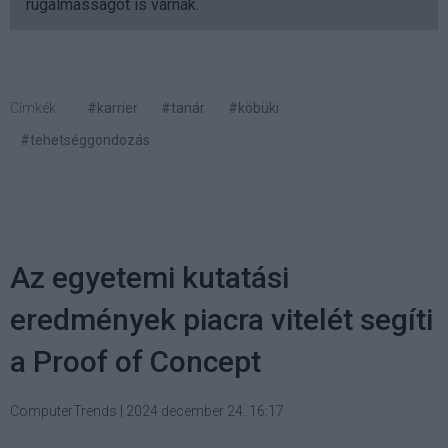
rugalmasságot is várnak.
Címkék:
#karrier
#tanár
#köbüki
#tehetséggondozás
Az egyetemi kutatási
eredmények piacra vitelét segíti
a Proof of Concept
ComputerTrends
|
2024 december 24. 16:17