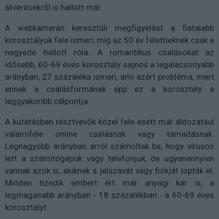
átverésekről is hallott már.
A webkamerán keresztüli megfigyelést a fiatalabb
korosztályok fele ismeri, míg az 50 év felettieknek csak a
negyede hallott róla. A romantikus csalásokat az
idősebb, 60-69 éves korosztály sajnos a legalacsonyabb
arányban, 27 százaléka ismeri, ami azért probléma, mert
ennek a csalásformának épp ez a korosztály a
leggyakoribb célpontja.
A kutatásban résztvevők közel fele esett már áldozatául
valamiféle online csalásnak vagy támadásnak.
Legnagyobb arányban arról számoltak be, hogy vírusos
lett a számítógépük vagy telefonjuk, de ugyanennyien
vannak azok is, akiknek a jelszavát vagy fiókját lopták el.
Minden tizedik embert ért már anyagi kár is, a
legmagasabb arányban - 18 százalékban - a 60-69 éves
korosztályt.