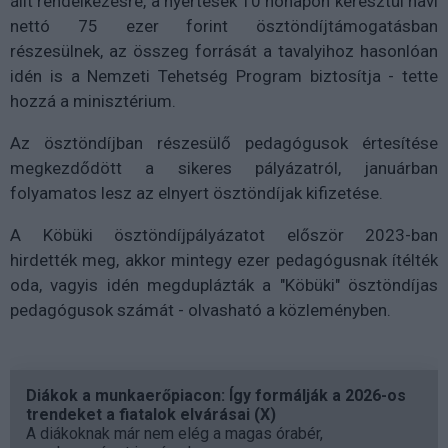
állt rendelkezésre, a nyertesek 10 hónapon keresztül havi
nettó 75 ezer forint ösztöndíjtámogatásban
részesülnek, az összeg forrását a tavalyihoz hasonlóan
idén is a Nemzeti Tehetség Program biztosítja - tette
hozzá a minisztérium.
Az ösztöndíjban részesülő pedagógusok értesítése
megkezdődött a sikeres pályázatról, januárban
folyamatos lesz az elnyert ösztöndíjak kifizetése.
A Köbüki ösztöndíjpályázatot először 2023-ban
hirdették meg, akkor mintegy ezer pedagógusnak ítélték
oda, vagyis idén megduplázták a "Köbüki" ösztöndíjas
pedagógusok számát - olvasható a közleményben.
Diákok a munkaerőpiacon: Így formálják a 2026-os
trendeket a fiatalok elvárásai (X)
A diákoknak már nem elég a magas órabér,