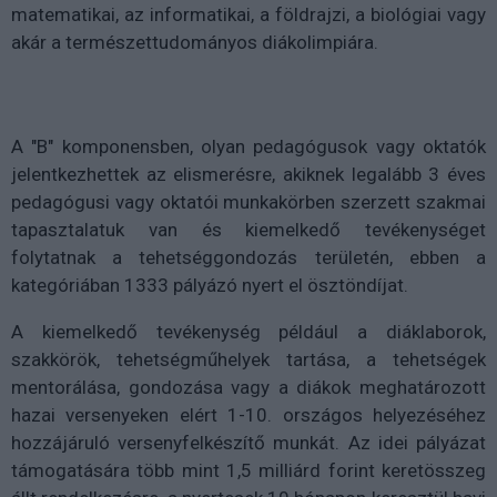
matematikai, az informatikai, a földrajzi, a biológiai vagy
akár a természettudományos diákolimpiára.
A "B" komponensben, olyan pedagógusok vagy oktatók
jelentkezhettek az elismerésre, akiknek legalább 3 éves
pedagógusi vagy oktatói munkakörben szerzett szakmai
tapasztalatuk van és kiemelkedő tevékenységet
folytatnak a tehetséggondozás területén, ebben a
kategóriában 1333 pályázó nyert el ösztöndíjat.
A kiemelkedő tevékenység például a diáklaborok,
szakkörök, tehetségműhelyek tartása, a tehetségek
mentorálása, gondozása vagy a diákok meghatározott
hazai versenyeken elért 1-10. országos helyezéséhez
hozzájáruló versenyfelkészítő munkát. Az idei pályázat
támogatására több mint 1,5 milliárd forint keretösszeg