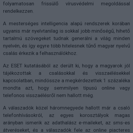
folyamatosan frissülő vírusvédelmi megoldással
rendelkezzen.
A mesterséges intelligencia alapú rendszerek korában
ugyanis már nyelvtanilag is sokkal jobb minőségű, hihető
tartalmú szövegeket tudnak generálni a világ minden
nyelvén, és így egyre több hitelesnek tűnő magyar nyelvű
csalás érkezik a felhasználókhoz.
Az ESET kutatásából az derült ki, hogy a magyarok jól
tájékozottak a csalásokkal és visszaélésekkel
kapcsolatban, mindössze a megkérdezettek 1 százaléka
mondta azt, hogy semmilyen típusú online vagy
telefonos visszaélésről nem hallott még.
A válaszadók közel háromnegyede hallott már a csaló
telefonhívásokról, az egyes korosztályok magas
arányban ismerik az adathalász e-maileket, az sms-es
átveréseket, és a válaszadók fele az online piacteres