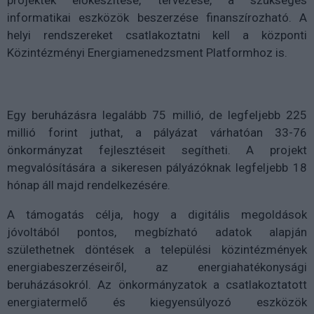
projektek előkészítése, tervezése, a szükséges
informatikai eszközök beszerzése finanszírozható. A
helyi rendszereket csatlakoztatni kell a központi
Közintézményi Energiamenedzsment Platformhoz is.
Egy beruházásra legalább 75 millió, de legfeljebb 225
millió forint juthat, a pályázat várhatóan 33-76
önkormányzat fejlesztéseit segítheti. A projekt
megvalósítására a sikeresen pályázóknak legfeljebb 18
hónap áll majd rendelkezésére.
A támogatás célja, hogy a digitális megoldások
jóvoltából pontos, megbízható adatok alapján
születhetnek döntések a települési közintézmények
energiabeszerzéseiről, az energiahatékonysági
beruházásokról. Az önkormányzatok a csatlakoztatott
energiatermelő és kiegyensúlyozó eszközök