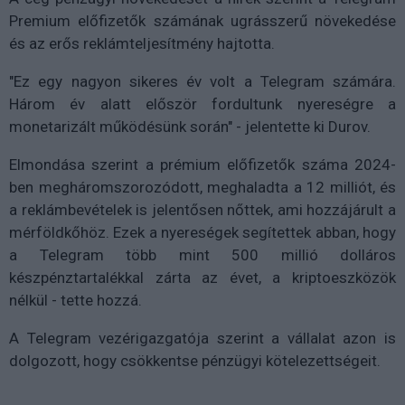
Premium előfizetők számának ugrásszerű növekedése
és az erős reklámteljesítmény hajtotta.
"Ez egy nagyon sikeres év volt a Telegram számára.
Három év alatt először fordultunk nyereségre a
monetarizált működésünk során" - jelentette ki Durov.
Elmondása szerint a prémium előfizetők száma 2024-
ben megháromszorozódott, meghaladta a 12 milliót, és
a reklámbevételek is jelentősen nőttek, ami hozzájárult a
mérföldkőhöz. Ezek a nyereségek segítettek abban, hogy
a Telegram több mint 500 millió dolláros
készpénztartalékkal zárta az évet, a kriptoeszközök
nélkül - tette hozzá.
A Telegram vezérigazgatója szerint a vállalat azon is
dolgozott, hogy csökkentse pénzügyi kötelezettségeit.