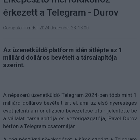
érkezett a Telegram - Durov
ComputerTrends
|
2024 december 23. 13:00
Az üzenetküldő platform idén átlépte az 1
milliárd dolláros bevételt a társalapítója
szerint.
A népszerű üzenetküldő Telegram 2024-ben több mint 1
milliárd dolláros bevételt ért el, ami az első nyereséges
évét jelenti a monetizáció bevezetése óta - jelentette be
a vállalat társalapítója és vezérigazgatója, Pavel Durov
hétfőn a Telegram csatornáján.
A cég pénzügyi növekedését a hírek szerint a Telegram