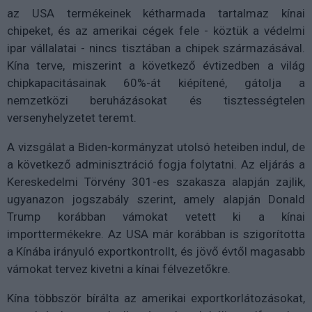
az USA termékeinek kétharmada tartalmaz kínai
chipeket, és az amerikai cégek fele - köztük a védelmi
ipar vállalatai - nincs tisztában a chipek származásával.
Kína terve, miszerint a következő évtizedben a világ
chipkapacitásainak 60%-át kiépítené, gátolja a
nemzetközi beruházásokat és tisztességtelen
versenyhelyzetet teremt.
A vizsgálat a Biden-kormányzat utolsó heteiben indul, de
a következő adminisztráció fogja folytatni. Az eljárás a
Kereskedelmi Törvény 301-es szakasza alapján zajlik,
ugyanazon jogszabály szerint, amely alapján Donald
Trump korábban vámokat vetett ki a kínai
importtermékekre. Az USA már korábban is szigorította
a Kínába irányuló exportkontrollt, és jövő évtől magasabb
vámokat tervez kivetni a kínai félvezetőkre.
Kína többször bírálta az amerikai exportkorlátozásokat,