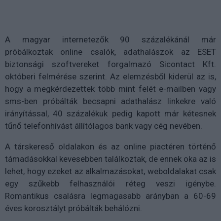
A magyar internetezők 90 százalékánál már
próbálkoztak online csalók, adathalászok az ESET
biztonsági szoftvereket forgalmazó Sicontact Kft.
októberi felmérése szerint. Az elemzésből kiderül az is,
hogy a megkérdezettek több mint felét e-mailben vagy
sms-ben próbálták becsapni adathalász linkekre való
irányítással, 40 százalékuk pedig kapott már kétesnek
tűnő telefonhívást állítólagos bank vagy cég nevében.
A társkereső oldalakon és az online piactéren történő
támadásokkal kevesebben találkoztak, de ennek oka az is
lehet, hogy ezeket az alkalmazásokat, weboldalakat csak
egy szűkebb felhasználói réteg veszi igénybe.
Romantikus csalásra legmagasabb arányban a 60-69
éves korosztályt próbálták behálózni.