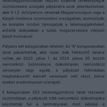
tehetséggondozásban végzett szakmai tevékenységük
ösztönzésére szolgáló pályázatra azok jelentkezhettek,
akik 9-12. évfolyamon oktatnak Magyarországon vagy a
Kárpát-medence szomszédos országaiban, azonosítják,
és komplex módon támogatják a tehetségígéreteket,
erősítik diákjaikban a tudás megszerzésére irányuló
belső motivációt.
Pályázni két kategóriában lehetett. Az "A" komponensben
azok pályázhattak, akik olyan diák felkészítő tanárai
voltak, aki 2023. július 1. és 2024. június 30. között
nemzetközi tudományos diákolimpián, nemzetközi
versenyen vagy egyéb, a pályázati felhívásban
meghatározott kiemelt versenyen vett részt, illetve
ezeken eredményesen szerepelt.
E kategóriában 503 tehetséggondozó tanár részesült
ösztöndíjban, a pályázók több nemzetközi diákolimpiára
készítették fel a tanítványokat, mint például a