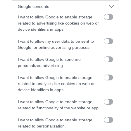
Az Invia cégcsoport vezető szervezett üdülési foglalási
Google consents
platformokat működtet a DACH (Németország, Ausztria,
I want to allow Google to enable storage
Svájc) régióban (Ab-in-den-Urlaub.de), Lengyelországban
related to advertising like cookies on web or
(Travelplanet.pl), Csehországban (Invia.cz), Szlovákiában
device identifiers in apps.
(Invia.sk) és Magyarországon (Invia.hu).
Németországban (Fluege.de) egy repülőjáratokat kínáló
I want to allow my user data to be sent to
online utazási irodát is üzemeltet.
Google for online advertising purposes.
I want to allow Google to send me
personalized advertising.
Az elmúlt évben több mint 2 millió ügyfél utazott az Invia
I want to allow Google to enable storage
közreműködésével nyaralni. A 2024 szeptemberével
related to analytics like cookies on web or
végződő 12 hónapos időszakban a vállalat 183 millió
device identifiers in apps.
eurós árbevételt és 37 millió eurós kiigazított EBITDA-t
I want to allow Google to enable storage
ért el.
related to functionality of the website or app.
A közlemény szerint a tulajdonosváltás az Invia előtt új
I want to allow Google to enable storage
növekedési kilátásokat nyit meg, a tranzakció
related to personalization.
eredményeként ugyanis Európa egyik legnagyobb utazási