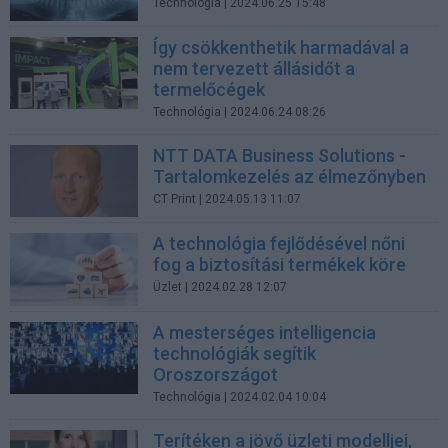
Technológia
| 2024.06.25 15:48
Így csökkenthetik harmadával a
nem tervezett állásidőt a
termelőcégek
Technológia
| 2024.06.24 08:26
NTT DATA Business Solutions -
Tartalomkezelés az élmezőnyben
CT Print
| 2024.05.13 11:07
A technológia fejlődésével nőni
fog a biztosítási termékek köre
Üzlet
| 2024.02.28 12:07
A mesterséges intelligencia
technológiák segítik
Oroszországot
Technológia
| 2024.02.04 10:04
Terítéken a jövő üzleti modelljei,