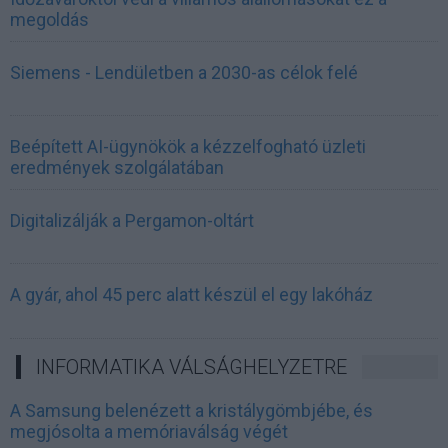
megoldás
Siemens - Lendületben a 2030-as célok felé
Beépített AI-ügynökök a kézzelfogható üzleti
eredmények szolgálatában
Digitalizálják a Pergamon-oltárt
A gyár, ahol 45 perc alatt készül el egy lakóház
INFORMATIKA VÁLSÁGHELYZETRE
A Samsung belenézett a kristálygömbjébe, és
megjósolta a memóriaválság végét