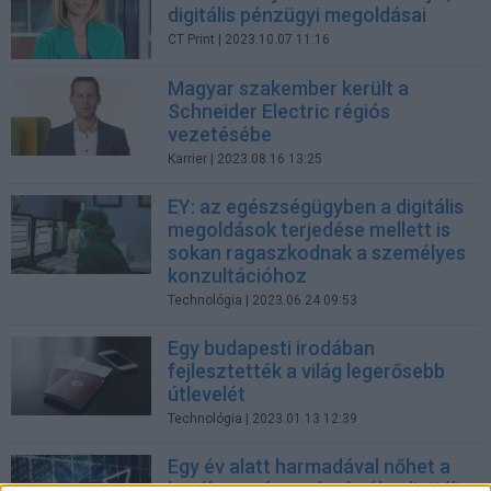
digitális pénzügyi megoldásai
CT Print
| 2023.10.07 11:16
Magyar szakember került a
Schneider Electric régiós
vezetésébe
Karrier
| 2023.08.16 13:25
EY: az egészségügyben a digitális
megoldások terjedése mellett is
sokan ragaszkodnak a személyes
konzultációhoz
Technológia
| 2023.06.24 09:53
Egy budapesti irodában
fejlesztették a világ legerősebb
útlevelét
Technológia
| 2023.01.13 12:39
Egy év alatt harmadával nőhet a
hatékonyság a cégeknél a digitális