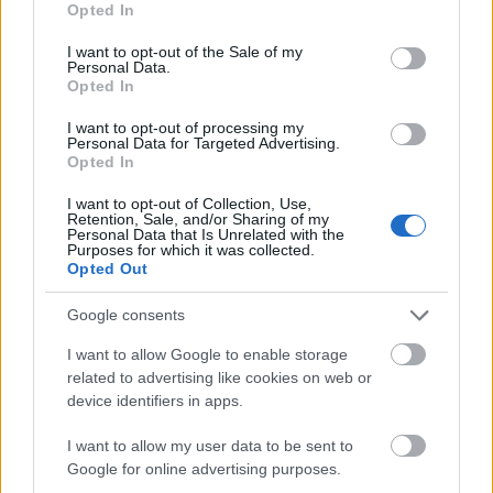
Opted In
use your data for below specified purposes in below Google
Digitális megoldások az oltási
consent section.
I want to opt-out of the Sale of my
folyamat felgyorsítására
Personal Data.
Karrier
| 2021.03.09 09:45
Opted In
I want to opt-out of processing my
Oracle: a digitális megoldásoknak
Personal Data for Targeted Advertising.
döntő szerepe van Közép-Kelet-
Opted In
Európa fejlődésében
Technológia
| 2021.02.07 09:57
I want to opt-out of Collection, Use,
Retention, Sale, and/or Sharing of my
Personal Data that Is Unrelated with the
Kényszerű innováció, avagy
Purposes for which it was collected.
Opted Out
hogyan jöhetünk ki erősebben a
válságból?
Google consents
Üzlet
| 2020.06.09 14:04
I want to allow Google to enable storage
Megkezdődik a Digitális
related to advertising like cookies on web or
Agrárakadémia előkészítése
device identifiers in apps.
Üzlet
| 2020.02.25 12:59
I want to allow my user data to be sent to
Ahol a kezedben a karriered
Google for online advertising purposes.
Karrier
| 2019.08.07 11:32