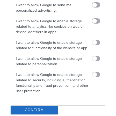
I want to allow Google to send me
personalized advertising.
Digitalizáció magyarosan
I want to allow Google to enable storage
Üzlet
| 2018.09.06 09:22
related to analytics like cookies on web or
device identifiers in apps.
I want to allow Google to enable storage
related to functionality of the website or app.
Innovatív vezetőket keres az EY
I want to allow Google to enable storage
Karrier
| 2017.11.13 10:00
related to personalization.
I want to allow Google to enable storage
related to security, including authentication
functionality and fraud prevention, and other
Elindult a Fundamenta innovációs
user protection.
versenye
Üzlet
| 2017.09.06 11:07
CONFIRM