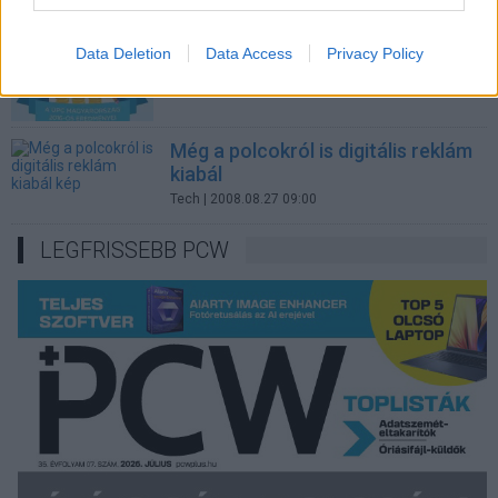
Jó hírek a UPC Magyarországtól
Data Deletion
Data Access
Privacy Policy
Üzlet
| 2017.02.16 12:20
Még a polcokról is digitális reklám
kiabál
Tech
| 2008.08.27 09:00
LEGFRISSEBB PCW