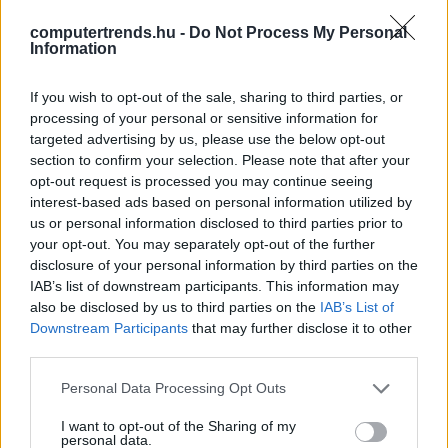
megoldások miatt
computertrends.hu -
Do Not Process My Personal
Technológia
| 2022.07.16 07:57
Information
SAP Sapphire 2022 - Intelligens
If you wish to opt-out of the sale, sharing to third parties, or
vállalatok felhője
processing of your personal or sensitive information for
CT Print
| 2022.07.11 10:33
targeted advertising by us, please use the below opt-out
section to confirm your selection. Please note that after your
ELO Digital Office - Tartalmas kkv-
opt-out request is processed you may continue seeing
digitalizáció
interest-based ads based on personal information utilized by
CT Print
| 2022.07.06 07:30
us or personal information disclosed to third parties prior to
your opt-out. You may separately opt-out of the further
EY: a vállalatok nagy része nem
disclosure of your personal information by third parties on the
fordít elég figyelmet a
IAB’s list of downstream participants. This information may
kibervédelemre
also be disclosed by us to third parties on the
IAB’s List of
Biztonság
| 2021.09.24 17:37
Downstream Participants
that may further disclose it to other
third parties.
Csak a mesterséges intelligencia
Please note that this website/app uses one or more Google
Personal Data Processing Opt Outs
mentheti meg az egészségügy
services and may gather and store information including but
jövőjét
not limited to your visit or usage behaviour. You may click to
I want to opt-out of the Sharing of my
Technológia
| 2021.04.24 12:33
personal data.
grant or deny consent to Google and its third-party tags to