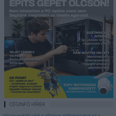
CÉGINFÓ HÍREK
Időzavaroktól védi a villamos alállomásokat ez a