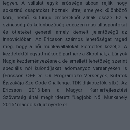
legyen. A vállalat egyik erőssége abban rejlik, hogy
sokszínű csapatokat hoznak létre, amelyek különböző
korú, nemű, kultúrájú emberekből állnak össze. Ez a
színesség és különbözőség egészen más álláspontokat
és ötleteket generál, amely kiemelt jelentőségű az
innovációban. Az Ericsson számos lehetőséget ragad
meg, hogy a női munkavállalókat kiemelten kezelje. A
kezdetektől együttműködő partnere a Skoolnak, a Lányok
Napja kezdeményezésnek, de emellett lehetőség szerint
speciális női különdíjakat adományoz versenyeken is
(Ericsson C++ és C# Programozó Versenyek, Kutatók
Éjszakája SzerCode Challenge, TDK díjkiosztók, stb.). Az
Ericsson 2016-ban a Magyar Karrierfejlesztési
Szövetség által meghirdetett "Legjobb Női Munkahely
2015" második díját nyerte el.