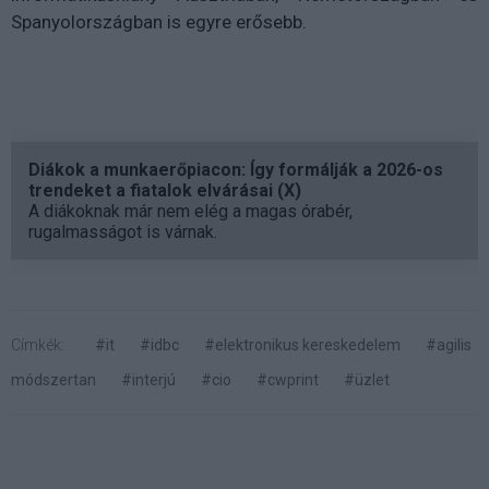
Spanyolországban is egyre erősebb.
Diákok a munkaerőpiacon: Így formálják a 2026-os
trendeket a fiatalok elvárásai (X)
A diákoknak már nem elég a magas órabér,
rugalmasságot is várnak.
Címkék:
#it
#idbc
#elektronikus kereskedelem
#agilis
módszertan
#interjú
#cio
#cwprint
#üzlet