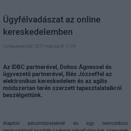
Ügyfélvadászat az online
kereskedelemben
Computerworld
|
2017 március 8. 11:54
Az IDBC partnerével, Dohos Ágnessel és
ügyvezető partnerével, Illés Józseffel az
elektronikus kereskedelem és az agilis
módszertan terén szerzett tapasztalataikról
beszélgettünk.
Alapítói pénzintézeteknél és egy nemzetközi
tanácsadónál kezdték szakmai pályafutásukat, szereztek