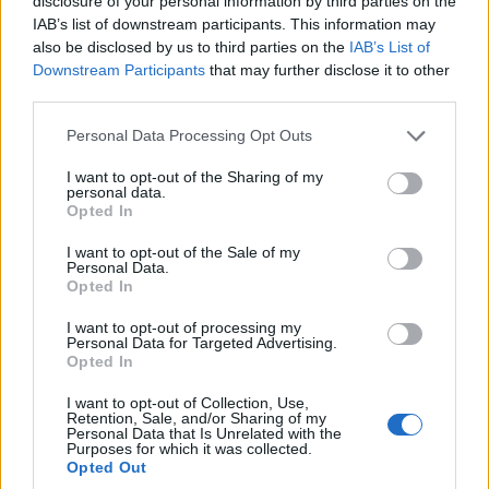
disclosure of your personal information by third parties on the
IAB’s list of downstream participants. This information may
also be disclosed by us to third parties on the
IAB’s List of
Downstream Participants
that may further disclose it to other
third parties.
Please note that this website/app uses one or more Google
Personal Data Processing Opt Outs
services and may gather and store information including but
not limited to your visit or usage behaviour. You may click to
I want to opt-out of the Sharing of my
personal data.
grant or deny consent to Google and its third-party tags to
Opted In
use your data for below specified purposes in below Google
consent section.
I want to opt-out of the Sale of my
Personal Data.
Opted In
I want to opt-out of processing my
Personal Data for Targeted Advertising.
CW: A gyors változások közepette milyen területeket
Opted In
céloznak meg?
I want to opt-out of Collection, Use,
Retention, Sale, and/or Sharing of my
Dohos Ágnes:
Mind a kereskedelmi, mind a pénzintézeti
Personal Data that Is Unrelated with the
Purposes for which it was collected.
szektorban megváltoztak az igények. A piaci szereplők
Opted Out
hamarabb szeretnének reagálni az ügyfelek vásárlási