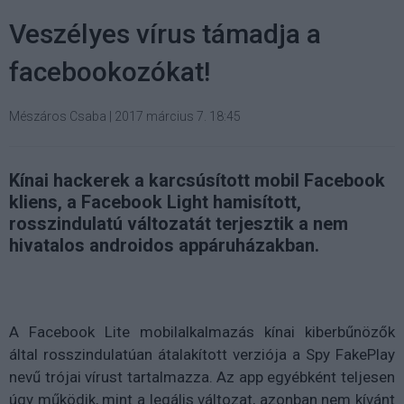
Veszélyes vírus támadja a
facebookozókat!
Mészáros Csaba
|
2017 március 7. 18:45
Kínai hackerek a karcsúsított mobil Facebook
kliens, a Facebook Light hamisított,
rosszindulatú változatát terjesztik a nem
hivatalos androidos appáruházakban.
A Facebook Lite mobilalkalmazás kínai kiberbűnözők
által rosszindulatúan átalakított verziója a Spy FakePlay
nevű trójai vírust tartalmazza. Az app egyébként teljesen
úgy működik, mint a legális változat, azonban nem kívánt