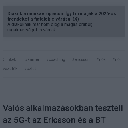
Diákok a munkaerőpiacon: Így formálják a 2026-os
trendeket a fiatalok elvárásai (X)
A diákoknak már nem elég a magas órabér,
rugalmasságot is várnak.
Címkék:
#karrier
#coaching
#ericsson
#nők
#női
vezetők
#üzlet
Valós alkalmazásokban teszteli
az 5G-t az Ericsson és a BT