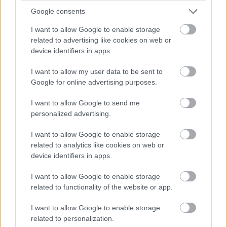
szokásaira, elvárásaira, ezért felgyorsultak a
Google consents
fejlesztések. Felismerték, hogy az értékesítési
I want to allow Google to enable storage
folyamatok kitolódtak a cég határain kívülre. Például a
related to advertising like cookies on web or
banki hiteligénylési folyamat már nem a fióki pultnál
device identifiers in apps.
kezdődik, hanem online felületen is indítható tabletről
I want to allow my user data to be sent to
vagy mobiltelefonról. Trend, hogy minél hamarabb, minél
Google for online advertising purposes.
kevesebb kattintással tudják fizetésre bírni az
ügyfeleket. Így jönnek létre az egygombos fizetési
I want to allow Google to send me
megoldások az online kereskedelmi felületeken.
personalized advertising.
Mindehhez a folyamatok, rendszerek fejlesztésére van
I want to allow Google to enable storage
szükség, mi pedig ezen a ponton tudunk tanácsadói
related to analytics like cookies on web or
szerepben belépni.
device identifiers in apps.
Átvizsgáljuk az értékesítési folyamatokat, megnézzük,
I want to allow Google to enable storage
hova lehet rendszert illeszteni, hol van szükség például
related to functionality of the website or app.
CRM-re, ügyfél-adatokat analizáló bigdata-elemzésre.
Amennyiben a piaci szereplő tisztában van az ügyfelei
I want to allow Google to enable storage
related to personalization.
ismérveivel, akkor sokkal célzottabb kampányokat tud