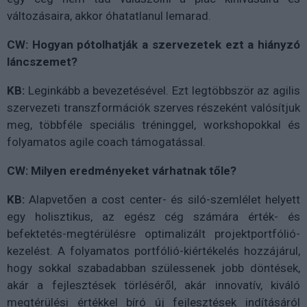
változásaira, akkor óhatatlanul lemarad.
CW: Hogyan pótolhatják a szervezetek ezt a hiányzó
láncszemet?
KB:
Leginkább a bevezetésével. Ezt legtöbbször az agilis
szervezeti transzformációk szerves részeként valósítjuk
meg, többféle speciális tréninggel, workshopokkal és
folyamatos agile coach támogatással.
CW: Milyen eredményeket várhatnak tőle?
KB:
Alapvetően a cost center- és siló-szemlélet helyett
egy holisztikus, az egész cég számára érték- és
befektetés-megtérülésre optimalizált projektportfólió-
kezelést. A folyamatos portfólió-kiértékelés hozzájárul,
hogy sokkal szabadabban szülessenek jobb döntések,
akár a fejlesztések törléséről, akár innovatív, kiváló
megtérülési értékkel bíró új fejlesztések indításáról