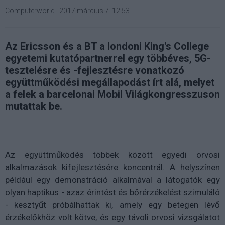
Computerworld
|
2017 március 7. 12:53
Az Ericsson és a BT a londoni King's College
egyetemi kutatópartnerrel egy többéves, 5G-
tesztelésre és -fejlesztésre vonatkozó
együttműködési megállapodást írt alá, melyet
a felek a barcelonai Mobil Világkongresszuson
mutattak be.
Az együttműködés többek között egyedi orvosi
alkalmazások kifejlesztésére koncentrál. A helyszínen
például egy demonstráció alkalmával a látogatók egy
olyan haptikus - azaz érintést és bőrérzékelést szimuláló
- kesztyűt próbálhattak ki, amely egy betegen lévő
érzékelőkhöz volt kötve, és egy távoli orvosi vizsgálatot