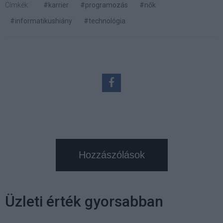
Címkék:
#karrier
#programozás
#nők
#informatikushiány
#technológia
Hozzászólások
Üzleti érték gyorsabban