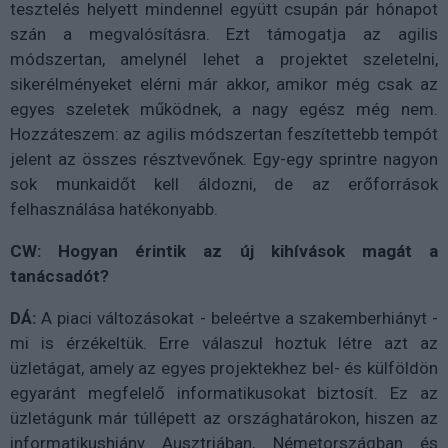
tesztelés helyett mindennel együtt csupán pár hónapot
szán a megvalósításra. Ezt támogatja az agilis
módszertan, amelynél lehet a projektet szeletelni,
sikerélményeket elérni már akkor, amikor még csak az
egyes szeletek működnek, a nagy egész még nem.
Hozzáteszem: az agilis módszertan feszítettebb tempót
jelent az összes résztvevőnek. Egy-egy sprintre nagyon
sok munkaidőt kell áldozni, de az erőforrások
felhasználása hatékonyabb.
CW: Hogyan érintik az új kihívások magát a
tanácsadót?
DÁ:
A piaci változásokat - beleértve a szakemberhiányt -
mi is érzékeltük. Erre válaszul hoztuk létre azt az
üzletágat, amely az egyes projektekhez bel- és külföldön
egyaránt megfelelő informatikusokat biztosít. Ez az
üzletágunk már túllépett az országhatárokon, hiszen az
informatikushiány Ausztriában, Németországban és