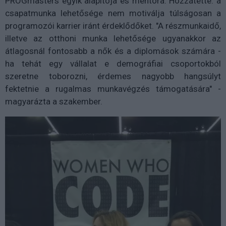
PROGmasters egyik alapítója és mentora. Hozzátette: a
csapatmunka lehetősége nem motiválja túlságosan a
programozói karrier iránt érdeklődőket. "A részmunkaidő,
illetve az otthoni munka lehetősége ugyanakkor az
átlagosnál fontosabb a nők és a diplomások számára -
ha tehát egy vállalat e demográfiai csoportokból
szeretne toborozni, érdemes nagyobb hangsúlyt
fektetnie a rugalmas munkavégzés támogatására" -
magyarázta a szakember.