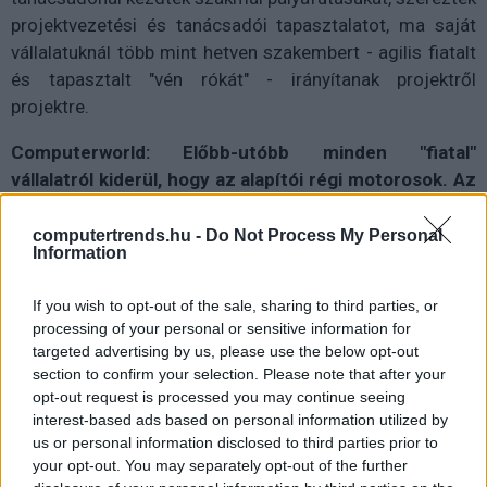
projektvezetési és tanácsadói tapasztalatot, ma saját
vállalatuknál több mint hetven szakembert - agilis fiatalt
és tapasztalt "vén rókát" - irányítanak projektről
projektre.
Computerworld: Előbb-utóbb minden "fiatal"
vállalatról kiderül, hogy az alapítói régi motorosok. Az
IDBC valójában mennyi idős?
computertrends.hu -
Do Not Process My Personal
Illés József:
Két és fél éve alapítottuk az IDBC-t;
Information
tanácsadással, informatikai fejlesztésekkel és szakértői
erőforrások közvetítésével foglalkozunk, és immár jelen
If you wish to opt-out of the sale, sharing to third parties, or
processing of your personal or sensitive information for
vagyunk Ausztriában, Németországban,
targeted advertising by us, please use the below opt-out
Spanyolországban és régiónk több országában.
section to confirm your selection. Please note that after your
Korábban főleg banki és nagyvállalati szegmensben
opt-out request is processed you may continue seeing
szereztünk bel- és külföldi tapasztalatokat.
interest-based ads based on personal information utilized by
us or personal information disclosed to third parties prior to
your opt-out. You may separately opt-out of the further