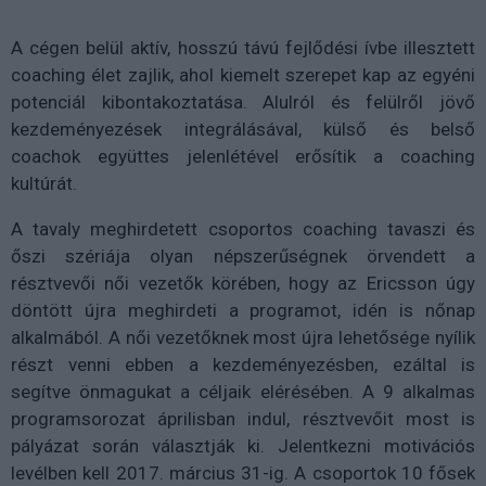
A cégen belül aktív, hosszú távú fejlődési ívbe illesztett
coaching élet zajlik, ahol kiemelt szerepet kap az egyéni
potenciál kibontakoztatása. Alulról és felülről jövő
kezdeményezések integrálásával, külső és belső
coachok együttes jelenlétével erősítik a coaching
kultúrát.
A tavaly meghirdetett csoportos coaching tavaszi és
őszi szériája olyan népszerűségnek örvendett a
résztvevői női vezetők körében, hogy az Ericsson úgy
döntött újra meghirdeti a programot, idén is nőnap
alkalmából. A női vezetőknek most újra lehetősége nyílik
részt venni ebben a kezdeményezésben, ezáltal is
segítve önmagukat a céljaik elérésében. A 9 alkalmas
programsorozat áprilisban indul, résztvevőit most is
pályázat során választják ki. Jelentkezni motivációs
levélben kell 2017. március 31-ig. A csoportok 10 fősek