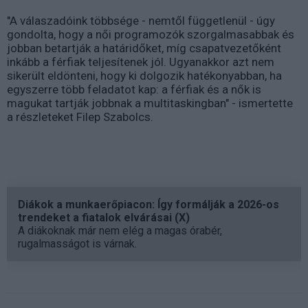
"A válaszadóink többsége - nemtől függetlenül - úgy
gondolta, hogy a női programozók szorgalmasabbak és
jobban betartják a határidőket, míg csapatvezetőként
inkább a férfiak teljesítenek jól. Ugyanakkor azt nem
sikerült eldönteni, hogy ki dolgozik hatékonyabban, ha
egyszerre több feladatot kap: a férfiak és a nők is
magukat tartják jobbnak a multitaskingban" - ismertette
a részleteket Filep Szabolcs.
Diákok a munkaerőpiacon: Így formálják a 2026-os
trendeket a fiatalok elvárásai (X)
A diákoknak már nem elég a magas órabér,
rugalmasságot is várnak.