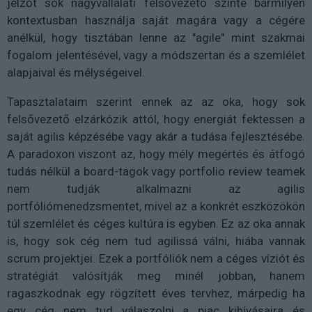
jelzőt sok nagyvállalati felsővezető szinte bármilyen
kontextusban használja saját magára vagy a cégére
anélkül, hogy tisztában lenne az "agile" mint szakmai
fogalom jelentésével, vagy a módszertan és a szemlélet
alapjaival és mélységeivel.
Tapasztalataim szerint ennek az az oka, hogy sok
felsővezető elzárkózik attól, hogy energiát fektessen a
saját agilis képzésébe vagy akár a tudása fejlesztésébe.
A paradoxon viszont az, hogy mély megértés és átfogó
tudás nélkül a board-tagok vagy portfolio review teamek
nem tudják alkalmazni az agilis
portfóliómenedzsmentet, mivel az a konkrét eszközökön
túl szemlélet és céges kultúra is egyben. Ez az oka annak
is, hogy sok cég nem tud agilissá válni, hiába vannak
scrum projektjei. Ezek a portfóliók nem a céges víziót és
stratégiát valósítják meg minél jobban, hanem
ragaszkodnak egy rögzített éves tervhez, márpedig ha
egy cég nem tud válaszolni a piac kihívásaira és