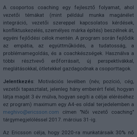
A csoportos coaching egy fejlesztő folyamat, ahol
vezetői témákat (mint például munka magánélet
integráció, vezetői szereppel kapcsolatos kérdések,
konfliktuskezelés, személyes márka építés) beszélnek át,
egyéni fejlődési célok mentén. A program során fejlődik
az empátia, az együttműködés, a tudatosság, a
problémamegoldás, és a coachkészségek. Használva a
többi résztvevő erőforrásait, új perspektívákkal,
meglátásokkal, ötletekkel gazdagodnak a csoporttagok.
Jelentkezés
: Motivációs levélben (név, pozíció, cég,
vezetői tapasztalat, jelenleg hány emberért felel, hogyan
látja magát 3 év múlva, hogyan segíti a céljai eléréséhez
ez program) maximum egy A4-es oldal terjedelemben a
meghivo@ericsson.com
címen "Női vezető coaching"
tárgymegjelöléssel 2017. március 31-ig.
Az Ericsson célja, hogy 2020-ra munkatársaik 30% nő