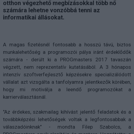
otthon végezhető megbízásokkal több nő
számára lehetne vonzóbbá tenni az
informatikai állásokat.
A magas fizetésnél fontosabb a hosszú távú, biztos
munkalehetőség a programozói pálya iránt érdeklődők
számára - derült ki a PROGmasters 2017 tavaszán
végzett, nem reprezentatív kutatásából. A 3 hónapos
intenzív szoftverfejlesztő képzésekre specializálódott
vállalat azt vizsgálta a tanfolyamra jelentkezők körében,
hogy mi motiválja a leendő programozókat a
karrierválasztásnál.
"Az érdekes, szakmailag kihívást jelentő feladatok és a
továbbképzési lehetőségek voltak a legfontosabbak a
válaszadóinknak" - mondta Filep Szabolcs, a