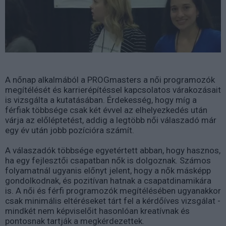
A nőnap alkalmából a PROGmasters a női programozók
megítélését és karrierépítéssel kapcsolatos várakozásait
is vizsgálta a kutatásában. Érdekesség, hogy míg a
férfiak többsége csak két évvel az elhelyezkedés után
várja az előléptetést, addig a legtöbb női válaszadó már
egy év után jobb pozícióra számít.
A válaszadók többsége egyetértett abban, hogy hasznos,
ha egy fejlesztői csapatban nők is dolgoznak. Számos
folyamatnál ugyanis előnyt jelent, hogy a nők másképp
gondolkodnak, és pozitívan hatnak a csapatdinamikára
is. A női és férfi programozók megítélésében ugyanakkor
csak minimális eltéréseket tárt fel a kérdőíves vizsgálat -
mindkét nem képviselőit hasonlóan kreatívnak és
pontosnak tartják a megkérdezettek.