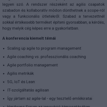
legyen szó. A rendszer részeként az agilis csapatok
szabadon és kollaboratív módon dönthetnek a scope-ról
vagy a funkcionális ötletekről. Szabad a tervezettnél
sokkal értékesebb terméket építeni gyorsabban, a kérdés,
hogy melyik cég képes erre a gyakorlatban.
A konferencia kiemelt témái
Scaling up agile to program management
Agile coaching vs. professzionális coaching
Agile portfolio management
Agilis metrikák
5G, IoT és Lean
IT-szolgáltatás agilisan
Így jártam az agile-lal - egy tesztelő emlékiratai
Hardware Scrum az innováció támogatásában