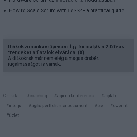
How to Scale Scrum with LeSS? - a practical guide
Diákok a munkaerőpiacon: Így formálják a 2026-os
trendeket a fiatalok elvárásai (X)
A diákoknak már nem elég a magas órabér,
rugalmasságot is várnak.
Címkék:
#coaching
#agicon konferencia
#agilab
#interjú
#agilis portfóliómenedzsment
#cio
#cwprint
#üzlet