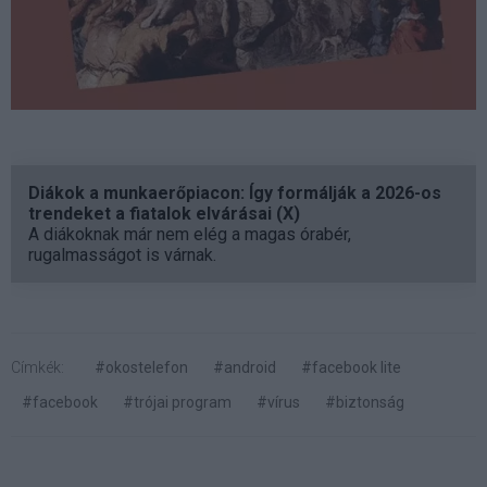
Diákok a munkaerőpiacon: Így formálják a 2026-os
trendeket a fiatalok elvárásai (X)
A diákoknak már nem elég a magas órabér,
rugalmasságot is várnak.
Címkék:
#okostelefon
#android
#facebook lite
#facebook
#trójai program
#vírus
#biztonság