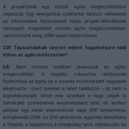
A projektjeink egy részét agilis megközelítéssel
végezzük. Egy energetikai szektorba tartozó vállalatnál
az informatikai fejlesztések teljes projekt-életciklusát
támogató megoldást szintén agilis megközelítésben
valósítottunk meg, XRM-alapú fejlesztéssel.
CW: Tapasztalataik szerint milyen fogadtatásra talál
itthon az agilis módszertan?
DÁ:
Nem minden esetben javasoljuk az agilis
megközelítést. A régebbi, robusztus rendszerek
fejlesztése az agilis és a vízesés módszertant vegyesen
alkalmazta - mert ilyennel is lehet találkozni -, ez nem a
leghatékonyabb. Most már azonban a nagy cégek is
hamarabb szeretnének eredményeket látni, és amikor
például egy banki alaprendszer vagy ERP bevezetése,
komplexebb CRM- és SFA-alrendszer együttes beindítása
a feladat, a tulajdonos a hónapokig tartó előkészület és