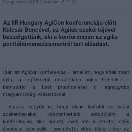
Computerworld
|
2017 március 8. 12:12
Az IIR Hungary AgiCon konferenciája előtt
Kulcsár Bencével, az Agilab szakértőjével
beszélgettünk, aki a konferencián az agilis
portfóliómenedzsmentről tart előadást.
Idén az AgiCon konferencia - amellett, hogy kitekintést
nyújt a legfrissebb nemzetközi agilis trendekre -
bemutatja a best practice-eket a legnagyobb
magyarországi vállalatoknál.
- Büszke vagyok rá, hogy olyan külföldi és hazai
szakembereket köszönthetünk előadóként a
konferencián, akik hosszú évek óta a szektor szűk
élvonalát képviselik - bocsátotta előre
Váczi Péter,
az