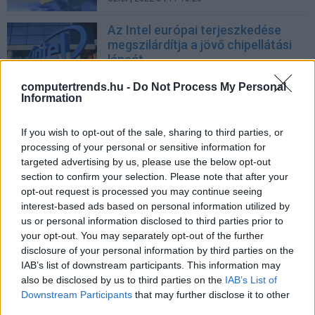
Az Intel európai terjeszkedése
megszilárdítja a jövő chipellátási
láncát
Üzlet
| 2022.03.17 09:55
computertrends.hu -
Do Not Process My Personal
Information
Bosch: az egyszeri chipellátási
sokknak vége
If you wish to opt-out of the sale, sharing to third parties, or
Üzlet
| 2021.11.14 15:19
processing of your personal or sensitive information for
targeted advertising by us, please use the below opt-out
Tajvan már látja az egyensúlyt az
section to confirm your selection. Please note that after your
autóipari chipellátásban az év
opt-out request is processed you may continue seeing
végéig
interest-based ads based on personal information utilized by
Tech
| 2021.08.24 19:40
us or personal information disclosed to third parties prior to
your opt-out. You may separately opt-out of the further
LEGFRISSEBB PCW
disclosure of your personal information by third parties on the
IAB’s list of downstream participants. This information may
also be disclosed by us to third parties on the
IAB’s List of
Downstream Participants
that may further disclose it to other
third parties.