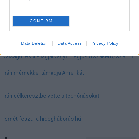
INFORMATIKA VÁLSÁGHELYZETRE
CONFIRM
A Samsung belenézett a kristálygömbjébe, és
megjósolta a memóriaválság végét
Data Deletion
Data Access
Privacy Policy
Hamarosan összeomlik a társadalom a 2008-as
válságot és a világjárványt megjósló szakértő szerint
Irán mémekkel támadja Amerikát
Irán célkeresztbe vette a techóriásokat
Ismét feszül a hidegháborús húr