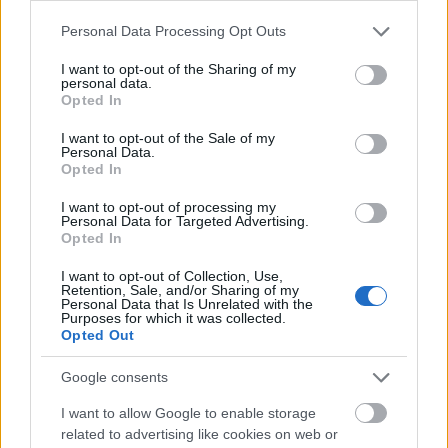
Please note that this website/app uses one or more Google
Personal Data Processing Opt Outs
services and may gather and store information including but
not limited to your visit or usage behaviour. You may click to
I want to opt-out of the Sharing of my
personal data.
grant or deny consent to Google and its third-party tags to
Opted In
use your data for below specified purposes in below Google
consent section.
I want to opt-out of the Sale of my
Personal Data.
Opted In
I want to opt-out of processing my
Personal Data for Targeted Advertising.
Opted In
I want to opt-out of Collection, Use,
Retention, Sale, and/or Sharing of my
Personal Data that Is Unrelated with the
Purposes for which it was collected.
Opted Out
Google consents
I want to allow Google to enable storage
related to advertising like cookies on web or