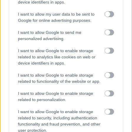
device identifiers in apps.
I want to allow my user data to be sent to
Google for online advertising purposes.
CÉGINFÓ HÍREK
I want to allow Google to send me
Időzavaroktól védi a villamos alállomásokat ez a
personalized advertising.
megoldás
I want to allow Google to enable storage
related to analytics like cookies on web or
Siemens - Lendületben a 2030-as célok felé
device identifiers in apps.
I want to allow Google to enable storage
Beépített AI-ügynökök a kézzelfogható üzleti
related to functionality of the website or app.
eredmények szolgálatában
I want to allow Google to enable storage
related to personalization.
Digitalizálják a Pergamon-oltárt
I want to allow Google to enable storage
related to security, including authentication
A gyár, ahol 45 perc alatt készül el egy lakóház
functionality and fraud prevention, and other
user protection.