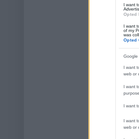
I want 
Advertis
Opted 
I want t
of my P
was col
Opted 
Google 
I want t
web or d
I want t
purpose
I want 
I want t
web or d