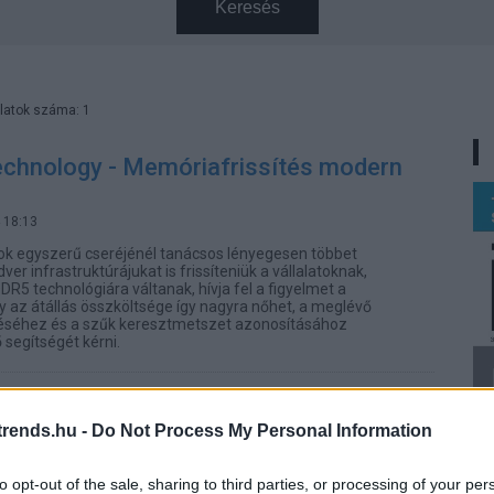
Keresés
latok száma: 1
echnology - Memóriafrissítés modern
 18:13
 egyszerű cseréjénél tanácsos lényegesen többet
dver infrastruktúrájukat is frissíteniük a vállalatoknak,
R5 technológiára váltanak, hívja fel a figyelmet a
y az átállás összköltsége így nagyra nőhet, a meglévő
éséhez és a szűk keresztmetszet azonosításához
segítségét kérni.
rends.hu -
Do Not Process My Personal Information
to opt-out of the sale, sharing to third parties, or processing of your per