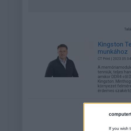
Talá
Kingston T
munkához
CT Print
| 2023.05.04
A memóriamodulok
tenniük, teljes har
amikor DDR4-ről DD
Kingston. Minthog
környezet felmér
érdemes szakértő 
computert
If you wish 