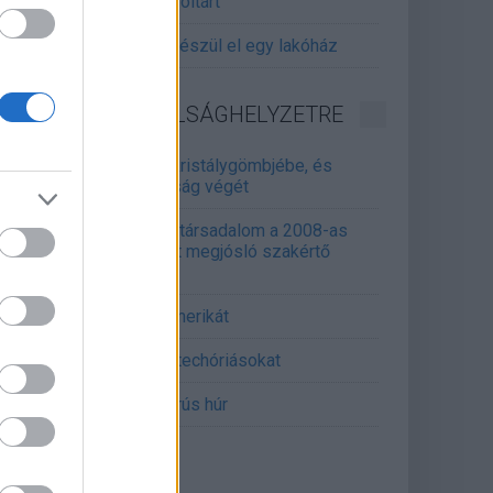
gitalizálják a Pergamon-oltárt
gyár, ahol 45 perc alatt készül el egy lakóház
INFORMATIKA VÁLSÁGHELYZETRE
Samsung belenézett a kristálygömbjébe, és
gjósolta a memóriaválság végét
marosan összeomlik a társadalom a 2008-as
lságot és a világjárványt megjósló szakértő
erint
án mémekkel támadja Amerikát
án célkeresztbe vette a techóriásokat
mét feszül a hidegháborús húr