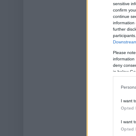
sensitive in
confirm you
continue se
information 
further disc
participants
Downstream 
Please note
information 
deny consent
in below Go
Persona
I want t
Opted 
I want t
Opted 