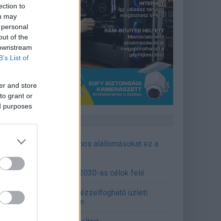
ection to
ou may
 personal
out of the
 downstream
B’s List of
er and store
to grant or
ed purposes
CÉGINFÓ HÍREK
őzavaroktól védi a villamos alállomásokat ez a
goldás
emens - Lendületben a 2030-as célok felé
épített AI-ügynökök a kézzelfogható üzleti
edmények szolgálatában