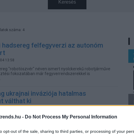
Keresés
latok száma: 4
i hadsereg felfegyverzi az autonóm
rt
.04 13:58
ereg "robotöszvér" néven ismert nyolckerekű robotjárműve
sztési fokozatában már fegyverrendszerekkel is
.
 ukrajnai inváziója hatalmas
t válthat ki
.26 09:15
rends.hu -
Do Not Process My Personal Information
ajna és számos nyugati szövetségese képes
indítani más nemzetek ellen, és úgy tűnik, mindkét fél
lis csetepatékra.
to opt-out of the sale, sharing to third parties, or processing of your per