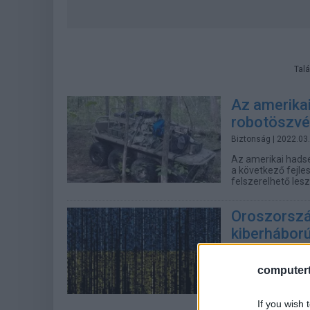
Talá
Az amerika
robotöszvé
Biztonság
| 2022.03
Az amerikai hads
a következő fejle
felszerelhető lesz
Oroszország
kiberháború
Biztonság
| 2022.02
computert
Oroszország, Ukr
kibertámadásokat 
készen áll a digitá
If you wish 