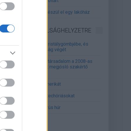
gitalizálják a Pergamon-oltárt
gyár, ahol 45 perc alatt készül el egy lakóház
INFORMATIKA VÁLSÁGHELYZETRE
Samsung belenézett a kristálygömbjébe, és
gjósolta a memóriaválság végét
marosan összeomlik a társadalom a 2008-as
lságot és a világjárványt megjósló szakértő
erint
án mémekkel támadja Amerikát
án célkeresztbe vette a techóriásokat
mét feszül a hidegháborús húr