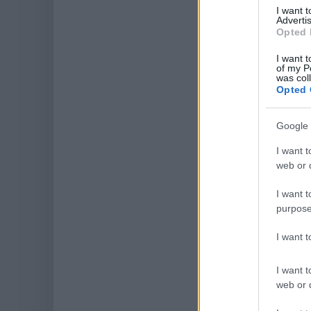
I want 
Advertis
Opted 
I want t
of my P
was col
Opted 
Google 
I want t
web or d
I want t
purpose
I want 
I want t
web or d