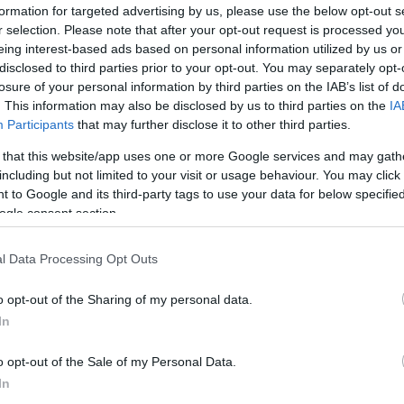
formation for targeted advertising by us, please use the below opt-out s
 Pentagon több fegyverszerződéséből
r selection. Please note that after your opt-out request is processed y
onság
eing interest-based ads based on personal information utilized by us or
disclosed to third parties prior to your opt-out. You may separately opt-
.05 10:36
losure of your personal information by third parties on the IAB’s list of
nisztériuma utólag igyekszik pótolni a kiberbiztonsági
. This information may also be disclosed by us to third parties on the
IA
artalmazó fejezeteket a fegyverrendszerekről szóló
Participants
that may further disclose it to other third parties.
 that this website/app uses one or more Google services and may gath
nállóan gyilkoló robotok?
including but not limited to your visit or usage behaviour. You may click 
3:08
 to Google and its third-party tags to use your data for below specifi
ogle consent section.
asztrófától tartanak, mások a fejlesztések lelassításától
egyetértenek, hogy a mesterséges intelligencia számára
lítani.
l Data Processing Opt Outs
Id
me
o opt-out of the Sharing of my personal data.
Si
In
Be
o opt-out of the Sale of my Personal Data.
er
In