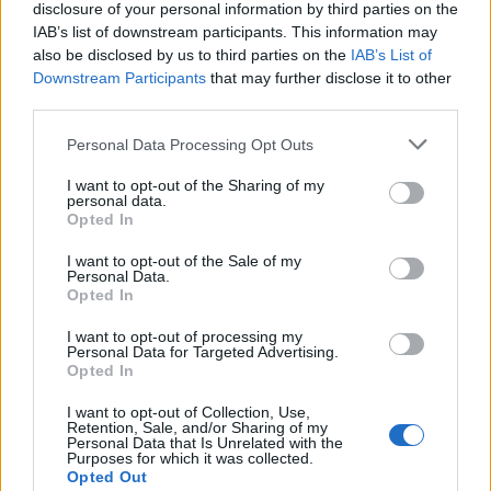
disclosure of your personal information by third parties on the
IAB’s list of downstream participants. This information may
Életeket keserít meg az internetes
also be disclosed by us to third parties on the
IAB’s List of
zaklatás
Downstream Participants
that may further disclose it to other
Üzlet
| 2015.10.16 15:00
third parties.
Please note that this website/app uses one or more Google
Startup határok nélkül
Personal Data Processing Opt Outs
services and may gather and store information including but
Üzlet
| 2014.11.24 18:00
not limited to your visit or usage behaviour. You may click to
I want to opt-out of the Sharing of my
personal data.
grant or deny consent to Google and its third-party tags to
Opted In
use your data for below specified purposes in below Google
consent section.
I want to opt-out of the Sale of my
Personal Data.
Opted In
Beszáll az Ericsson a startup
versenybe
I want to opt-out of processing my
Üzlet
| 2014.03.26 07:00
Personal Data for Targeted Advertising.
Opted In
I want to opt-out of Collection, Use,
Retention, Sale, and/or Sharing of my
Personal Data that Is Unrelated with the
Indul a startup szezon
Purposes for which it was collected.
Opted Out
Tech
| 2014.02.25 12:00