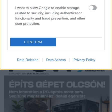
I want to allow Google to enable storage
related to security, including authentication
functionality and fraud prevention, and other
user protection.
LEGFRISSEBB PCW
CONFIRM
Data Deletion
Data Access
Privacy Policy