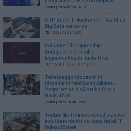
programozói Hackathonjára!
Karrier
| 2024.02.20 16:19
OTP Bank IT Hackathon - Az AI és
Big Data versenye
CIO
| 2023.12.03 12:20
Polkadot Championship:
Budapestre érkezik a
leginnovatívabb hackathon
Technológia
| 2023.11.14 20:21
Tehetséggondozás mint
társadalmi felelősségvállalás -
Véget ért az első Aruba Cloud
Hackathon
Karrier
| 2023.10.30 19:02
Többmillió forintos összdíjazással
indul innovációs verseny fiatal IT-
fejlesztőknek