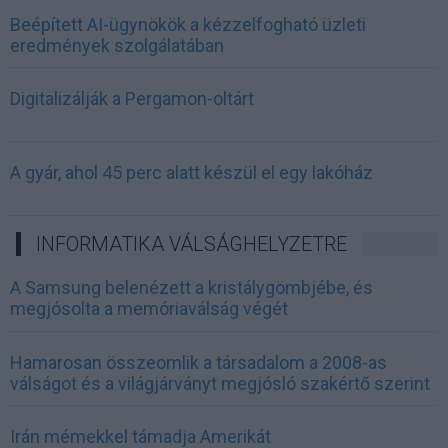
Beépített AI-ügynökök a kézzelfogható üzleti
eredmények szolgálatában
Digitalizálják a Pergamon-oltárt
A gyár, ahol 45 perc alatt készül el egy lakóház
INFORMATIKA VÁLSÁGHELYZETRE
A Samsung belenézett a kristálygömbjébe, és
megjósolta a memóriaválság végét
Hamarosan összeomlik a társadalom a 2008-as
válságot és a világjárványt megjósló szakértő szerint
Irán mémekkel támadja Amerikát