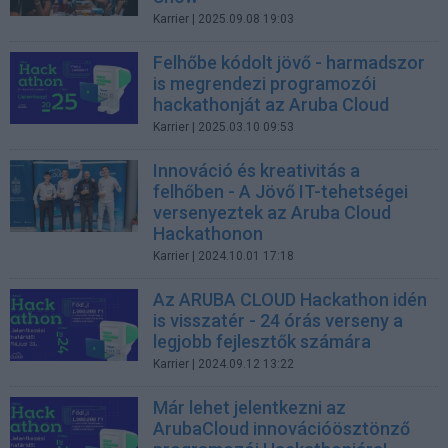
Karrier
| 2025.09.08 19:03
Felhőbe kódolt jövő - harmadszor
is megrendezi programozói
hackathonját az Aruba Cloud
Karrier
| 2025.03.10 09:53
Innováció és kreativitás a
felhőben - A Jövő IT-tehetségei
versenyeztek az Aruba Cloud
Hackathonon
Karrier
| 2024.10.01 17:18
Az ARUBA CLOUD Hackathon idén
is visszatér - 24 órás verseny a
legjobb fejlesztők számára
Karrier
| 2024.09.12 13:22
Már lehet jelentkezni az
ArubaCloud innovációösztönző