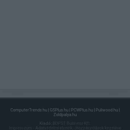
ComputerTrends.hu
|
GSPlus.hu
|
PCWPlus.hu
|
Puliwood.hu
|
Zoldpalya.hu
Kiadó:
BDPST Business Kft.
Impresszum
-
Adatvédelmi elveink
-
Hozzászólások kezelése