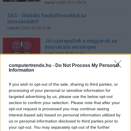
Karrier
| 2022.10.11 09:16
SAS - Globális hackathonokkal az
innovációért!
Céginfo
| 2021.02.04 12:45
Jól szerepeltek a magyarok az
innovációs versenyen
Üzlet
| 2020.05.04 12:46
computertrends.hu -
Do Not Process My Personal
Kristálygömb nélkül megjósolni a
Information
jövőt
Céginfo
| 2019.10.03 19:30
If you wish to opt-out of the sale, sharing to third parties, or
processing of your personal or sensitive information for
Megjósolhatók a focimeccs-
targeted advertising by us, please use the below opt-out
eredmények?
section to confirm your selection. Please note that after your
Céginfo
| 2019.09.23 19:01
opt-out request is processed you may continue seeing
interest-based ads based on personal information utilized by
Magyar egyetemistákat ünnepelt
us or personal information disclosed to third parties prior to
a tech világ New Yorkban
your opt-out. You may separately opt-out of the further
Biztonság
| 2018.05.04 08:42