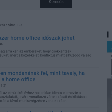
Keresés
atok száma: 105
zer home office időszak jöhet
46
ság arra kéri az embereket, hogy csökkentsék
ukat, mert a közel-keleti konfliktus miatt elhúzódó válság
en mondanának fel, mint tavaly, ha
a home office
13:21
ál az elmúlt két évhez hasonlóan idén is elemezte a
sztalatait, jövőre vonatkozó várakozásait és kilátásait,
ciáit a távoli munkavégzésre vonatkozóan.