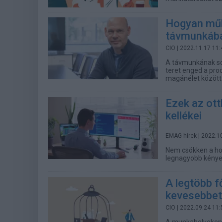
Hogyan műkö
távmunkába
CIO
| 2022.11.17 11:
A távmunkának sok 
teret enged a pro
magánélet között
Ezek az ot
kellékei
EMAG hírek
| 2022.1
Nem csökken a hom
legnagyobb kény
A legtöbb f
kevesebbet
CIO
| 2022.09.24 11:
A munkahelyeken l