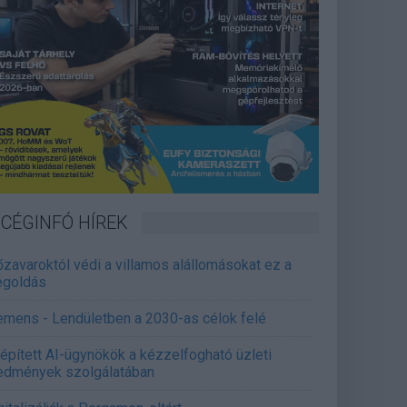
CÉGINFÓ HÍREK
őzavaroktól védi a villamos alállomásokat ez a
goldás
emens - Lendületben a 2030-as célok felé
épített AI-ügynökök a kézzelfogható üzleti
edmények szolgálatában