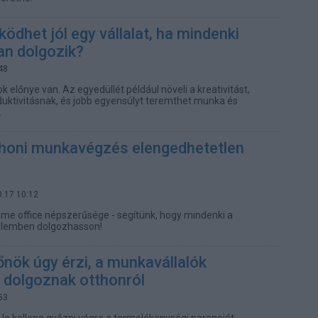
dhet jól egy vállalat, ha mindenki
n dolgozik?
48
előnye van. Az egyedüllét például növeli a kreativitást,
duktivitásnak, és jobb egyensúlyt teremthet munka és
.
thoni munkavégzés elengedhetetlen
0.17 10:12
e office népszerűsége - segítünk, hogy mindenki a
elemben dolgozhasson!
őnök úgy érzi, a munkavállalók
 dolgoznak otthonról
53
e kellene győzni végre a termelékenységi paranoiát.