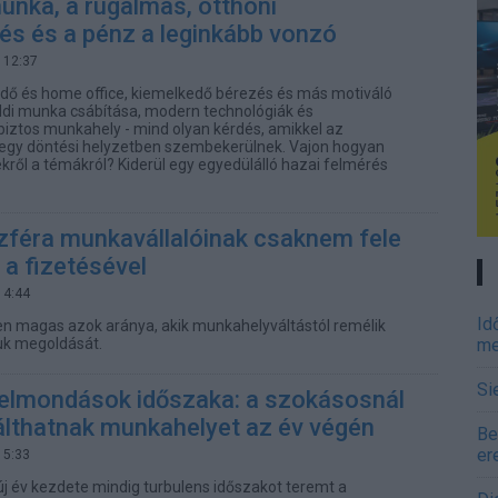
munka, a rugalmas, otthoni
s és a pénz a leginkább vonzó
 12:37
ő és home office, kiemelkedő bérezés és más motiváló
földi munka csábítása, modern technológiák és
iztos munkahely - mind olyan kérdés, amikkel az
 egy döntési helyzetben szembekerülnek. Vajon hogyan
ről a témákról? Kiderül egy egyedülálló hazai felmérés
zféra munkavállalóinak csaknem fele
 a fizetésével
14:44
Id
n magas azok aránya, akik munkahelyváltástól remélik
uk megoldását.
me
Si
felmondások időszaka: a szokásosnál
álthatnak munkahelyet az év végén
Be
er
15:33
új év kezdete mindig turbulens időszakot teremt a