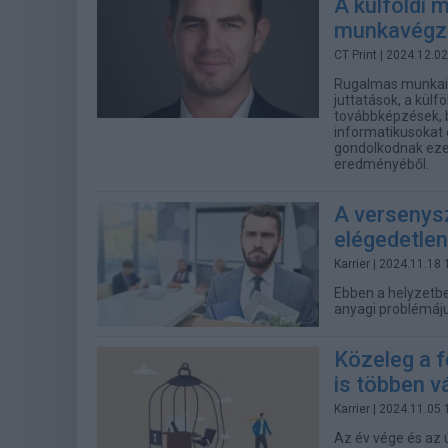
A külföldi 
munkavégzé
CT Print
| 2024.12.02
Rugalmas munkaid
juttatások, a kül
továbbképzések, b
informatikusokat
gondolkodnak ezek
eredményéből.
A versenys
elégedetlen
Karrier
| 2024.11.18 
Ebben a helyzetbe
anyagi problémáj
Közeleg a 
is többen v
Karrier
| 2024.11.05 
Az év vége és az 