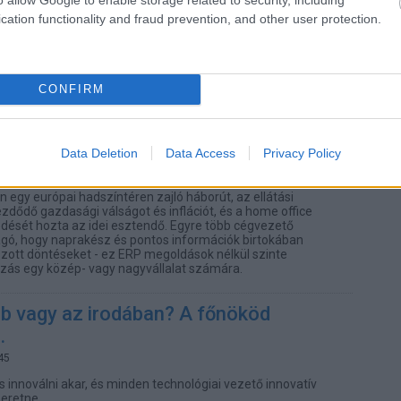
sok iránt
cation functionality and fraud prevention, and other user protection.
 07:20
latt el lehet helyezkedni a karrierváltás után, a tavaly
an bruttó 561 ezer forintot keresnek.
CONFIRM
a hazai és a nemzetközi ERP piacon
Data Deletion
Data Access
Privacy Policy
6 11:19
n egy európai hadszíntéren zajló háborút, az ellátási
ezdődő gazdasági válságot és inflációt, és a home office
jedését hozta az idei esztendő. Egyre több cégvezető
gó, hogy naprakész és pontos információk birtokában
ott döntéseket - ez ERP megoldások nélkül szinte
kozás egy közép- vagy nagyvállalat számára.
bb vagy az irodában? A főnököd
.
45
 innoválni akar, és minden technológiai vezető innovatív
eretne.