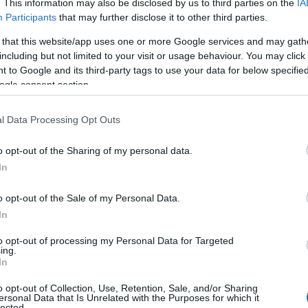
. This information may also be disclosed by us to third parties on the
IA
 ki alkalmazottait egy amerikai piacvezető bank, akik egy
Participants
that may further disclose it to other third parties.
erték a munkateljesítménymérő rendszert.
 that this website/app uses one or more Google services and may gath
, hogy a magyar munkavállalók hány
including but not limited to your visit or usage behaviour. You may click 
dönthet szabadon munkavégzésének
 to Google and its third-party tags to use your data for below specifi
ogle consent section.
11:51
l Data Processing Opt Outs
ízből hat munkavállalónak nincs lehetősége távmunkára,
l be kell mennie a munkahelyére.
o opt-out of the Sharing of my personal data.
In
llett ma már egyre több kkv is
 call centerét
o opt-out of the Sale of my Personal Data.
6:47
In
ezer operátort foglalkoztatnak a hazai telefonos
.
to opt-out of processing my Personal Data for Targeted
ing.
In
gyulladt szemek, duzzadt lábak:
 fognak kinézni évek múlva a home
o opt-out of Collection, Use, Retention, Sale, and/or Sharing
ersonal Data that Is Unrelated with the Purposes for which it
 dolgozók?
lected.