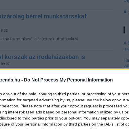
Di
A 
kizárólag bérrel munkatársakat
18:32
a hazai munkavállalói (extra) juttatásokról.
A 
me
AI korszak az irodaházakban is
Ha
 09:07
vá
sz
ltetésben és az irodaházak működésében még csak
AI-alapú megoldások, de terjedésük feltartóztathatatlan.
rends.hu -
Do Not Process My Personal Information
ológiák megjelenése azonban csak az egyik fontos tényező
Ir
zonytalan irodabérleti piacon. Egyelőre nem látható, hogy
 munka mérlege melyik irányba billen el, de problémákat
to opt-out of the sale, sharing to third parties, or processing of your per
Ir
 ESG szabályok is.
formation for targeted advertising by us, please use the below opt-out s
Is
r selection. Please note that after your opt-out request is processed y
 a billentyűzet-aktivitást - egész
eing interest-based ads based on personal information utilized by us or
k a lábukat a dolgozók
disclosed to third parties prior to your opt-out. You may separately opt-
losure of your personal information by third parties on the IAB’s list of
39