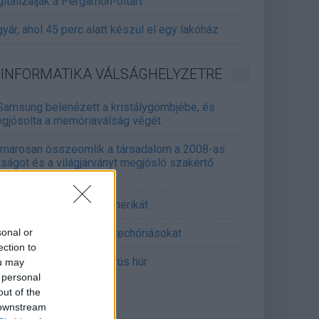
gitalizálják a Pergamon-oltárt
gyár, ahol 45 perc alatt készül el egy lakóház
INFORMATIKA VÁLSÁGHELYZETRE
Samsung belenézett a kristálygömbjébe, és
gjósolta a memóriaválság végét
marosan összeomlik a társadalom a 2008-as
lságot és a világjárványt megjósló szakértő
erint
án mémekkel támadja Amerikát
sonal or
án célkeresztbe vette a techóriásokat
ection to
mét feszül a hidegháborús húr
ou may
 personal
out of the
 downstream