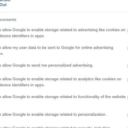
Out
6.20 09:05
égügyi szakértők segítségével elkészült a jövő
je.
consents
o allow Google to enable storage related to advertising like cookies on
s, maradt a home office
evice identifiers in apps.
.23 11:36
o allow my user data to be sent to Google for online advertising
 szűnnek meg a három évvel ezelőtt kirobbant COVID-
ott biztonsági intézkedések, ám van, amit nem lehet egy
s.
tetni: a home office például biztosan tartósan velünk
onyosodott, hogy megfelelő informatikai háttér
to allow Google to send me personalized advertising.
nyelmes, hatékony, gazdaságos és még környezetbarát is.
o allow Google to enable storage related to analytics like cookies on
nkSmart One – az új generációs
evice identifiers in apps.
főszereplője
8:35
o allow Google to enable storage related to functionality of the website
a népszerűsége töretlenül nő, de az ehhez szükséges
ekcipőben járnak. A Lenovo új eszköze "egykattintásos"
az új generációs megbeszélésekhez.
o allow Google to enable storage related to personalization.
s: töretlen a kereslet a junior
o allow Google to enable storage related to security, including