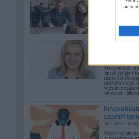
informatiku
authenti
CT Print
| 2023.02.06
Jelenleg 2 hónap a
végzettek átlagos
Mi várható 
2023-ban
ERPBlog
| 2022.12.2
Két covidos év utá
láncok gondjait, k
széles körű elter
számára életbevá
hozzon megalapoz
lehetetlen vállal
Innovatíva
szerint igen
CIO
| 2022.12.12 18:
Minden vállalkozás
munkatársakat sz