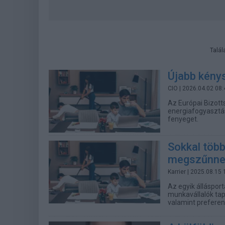
Talál
Újabb kénys
CIO
| 2026.04.02 08:
Az Európai Bizott
energiafogyasztás
fenyeget.
Sokkal több
megszűnne 
Karrier
| 2025.08.15 
Az egyik állásport
munkavállalók tapa
valamint preferen