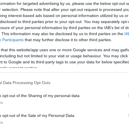
 TP-Link. A világ vezető hálózati eszközgyártója Wi-Fi 6-os
formation for targeted advertising by us, please use the below opt-out s
okosfelhő alapú rendszerével a Magyar Tenisz Szövetség
r selection. Please note that after your opt-out request is processed y
 kétnapos rendezvényén a népszerű labdajáték több ezer
eing interest-based ads based on personal information utilized by us or
ra teremti meg a világháló valóban gyors, egyben
sználatának lehetőségét.
disclosed to third parties prior to your opt-out. You may separately opt-
losure of your personal information by third parties on the IAB’s list of
. This information may also be disclosed by us to third parties on the
IA
a Wi-Fi 7-es szabványnak megfelelő
Participants
that may further disclose it to other third parties.
miért éppen a TP-Link Omada
t válasszuk?
 that this website/app uses one or more Google services and may gath
including but not limited to your visit or usage behaviour. You may click 
 15:34
 to Google and its third-party tags to use your data for below specifi
ogle consent section.
i 7-es szabványnak megfelelő routerei magyarországi
P-Link. A világ vezető hálózati eszköz gyártója elsőként
zerűnek számító okosfelhő alapú rendszerek sebességét
l Data Processing Opt Outs
kétszerező, a zsúfolt rendezvényhelyszíneken,
Id
yaránt zökkenőmentesen működő, az internetes
me
lményét kínáló legújabb vezeték nélküli fejlesztésekkel.
o opt-out of the Sharing of my personal data.
Si
In
Be
o opt-out of the Sale of my Personal Data.
er
In