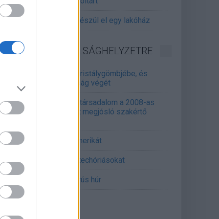
gitalizálják a Pergamon-oltárt
gyár, ahol 45 perc alatt készül el egy lakóház
INFORMATIKA VÁLSÁGHELYZETRE
Samsung belenézett a kristálygömbjébe, és
gjósolta a memóriaválság végét
marosan összeomlik a társadalom a 2008-as
lságot és a világjárványt megjósló szakértő
erint
án mémekkel támadja Amerikát
án célkeresztbe vette a techóriásokat
mét feszül a hidegháborús húr