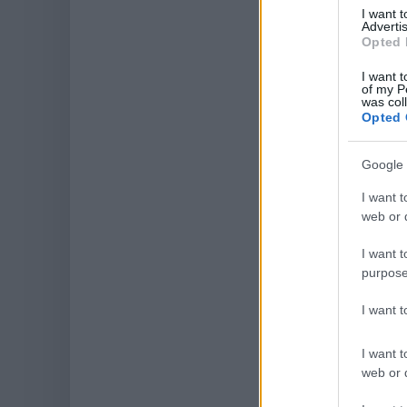
I want 
Advertis
Opted 
I want t
of my P
was col
Opted 
Google 
I want t
web or d
I want t
purpose
I want 
I want t
web or d