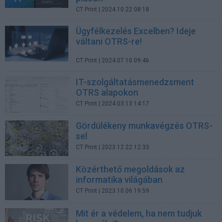
CT Print
| 2024.10.22 08:18
Ügyfélkezelés Excelben? Ideje
váltani OTRS-re!
CT Print
| 2024.07.10 09:46
IT-szolgáltatásmenedzsment
OTRS alapokon
CT Print
| 2024.03.13 14:17
Gördülékeny munkavégzés OTRS-
sel
CT Print
| 2023.12.22 12:33
Közérthető megoldások az
informatika világában
CT Print
| 2023.10.06 19:59
Mit ér a védelem, ha nem tudjuk