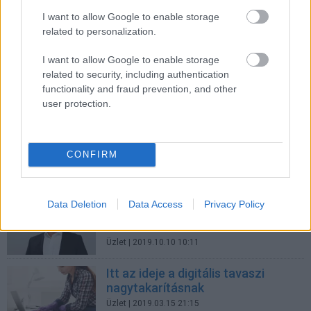
Az OTRS Group bemutatja
szolgáltatásmenedzsment
I want to allow Google to enable storage
szoftverének 8-as verzióját
related to personalization.
Üzlet
| 2020.03.27 11:39
I want to allow Google to enable storage
Nekik a 8 nem mindegy
related to security, including authentication
functionality and fraud prevention, and other
Üzlet
| 2020.03.25 12:55
user protection.
Így könnyítik meg a vállalatok az
ideiglenes dolgozókkal való
CONFIRM
együttműködést
Üzlet
| 2019.11.05 15:45
Data Deletion
Data Access
Privacy Policy
Folyamat- és
kommunikációmenedzsment
Üzlet
| 2019.10.10 10:11
Itt az ideje a digitális tavaszi
nagytakarításnak
Üzlet
| 2019.03.15 21:15