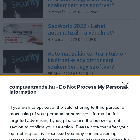
szakembert egy szoftver?
Biztonság
| 2022.05.07 19:47
SecWorld 2022 - Lehet
automatizálni a védelmet?
Biztonság
| 2022.04.20 09:01
Automatizálás kontra intuíció -
kiválthat-e egy biztonsági
szakembert egy szoftver?
PR Cikk
| 2022.03.30 15:16
Computerworld Lapozó: OTRS -
computertrends.hu -
Do Not Process My Personal
Information
Digitalizációs tippek startupoknak
CT Print
| 2022.02.10 21:24
If you wish to opt-out of the sale, sharing to third parties, or
processing of your personal or sensitive information for
OTRS - Digitalizációs tippek
targeted advertising by us, please use the below opt-out
startupoknak
section to confirm your selection. Please note that after your
opt-out request is processed you may continue seeing
PR Cikk
| 2022.02.10 08:46
interest-based ads based on personal information utilized by