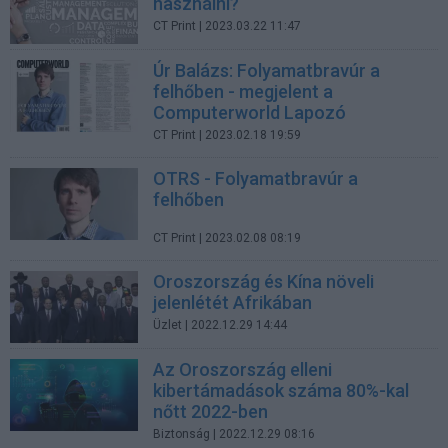
használni?
CT Print
| 2023.03.22 11:47
Úr Balázs: Folyamatbravúr a
felhőben - megjelent a
Computerworld Lapozó
CT Print
| 2023.02.18 19:59
OTRS - Folyamatbravúr a
felhőben
CT Print
| 2023.02.08 08:19
Oroszország és Kína növeli
jelenlétét Afrikában
Üzlet
| 2022.12.29 14:44
Az Oroszország elleni
kibertámadások száma 80%-kal
nőtt 2022-ben
Biztonság
| 2022.12.29 08:16