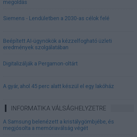
megoldás
Siemens - Lendületben a 2030-as célok felé
Beépített AI-ügynökök a kézzelfogható üzleti
eredmények szolgálatában
Digitalizálják a Pergamon-oltárt
A gyár, ahol 45 perc alatt készül el egy lakóház
INFORMATIKA VÁLSÁGHELYZETRE
A Samsung belenézett a kristálygömbjébe, és
megjósolta a memóriaválság végét