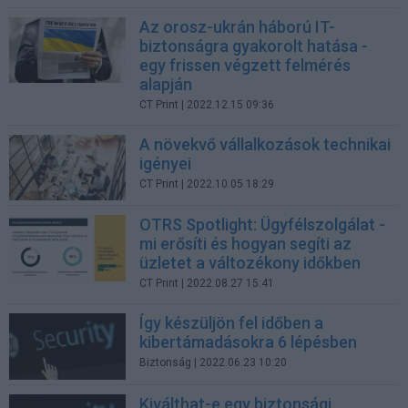
Az orosz-ukrán háború IT-
biztonságra gyakorolt hatása -
egy frissen végzett felmérés
alapján
CT Print
| 2022.12.15 09:36
A növekvő vállalkozások technikai
igényei
CT Print
| 2022.10.05 18:29
OTRS Spotlight: Ügyfélszolgálat -
mi erősíti és hogyan segíti az
üzletet a változékony időkben
CT Print
| 2022.08.27 15:41
Így készüljön fel időben a
kibertámadásokra 6 lépésben
Biztonság
| 2022.06.23 10:20
Kiválthat-e egy biztonsági