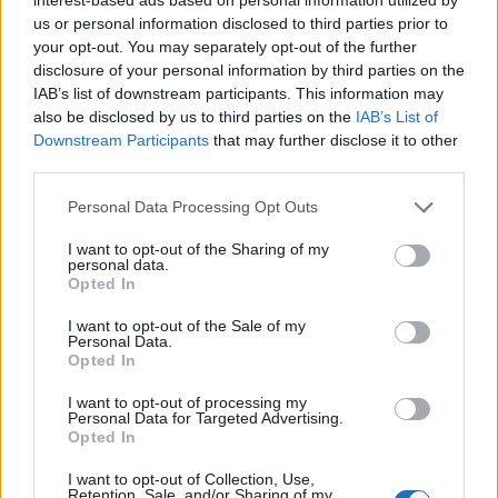
us or personal information disclosed to third parties prior to
OTRS - A felhő alapú SaaS
your opt-out. You may separately opt-out of the further
elfogadottsága a közszférában
disclosure of your personal information by third parties on the
IAB’s list of downstream participants. This information may
PR Cikk
| 2022.01.12 15:11
also be disclosed by us to third parties on the
IAB’s List of
Downstream Participants
that may further disclose it to other
OTRS: A jövő döntéseit üzleti
third parties.
intelligencia segíti
PR Cikk
| 2021.11.05 14:26
Please note that this website/app uses one or more Google
Personal Data Processing Opt Outs
services and may gather and store information including but
Computerworld Café: vendégünk
not limited to your visit or usage behaviour. You may click to
I want to opt-out of the Sharing of my
personal data.
Gyaraki László, az OTRS
grant or deny consent to Google and its third-party tags to
Opted In
Magyarország szakembere
use your data for below specified purposes in below Google
CW Café
| 2021.06.15 11:00
consent section.
I want to opt-out of the Sale of my
Personal Data.
Opted In
OTRS - Az öt leggyakoribb
kockázati tényező
I want to opt-out of processing my
PR Cikk
| 2021.04.14 08:33
Personal Data for Targeted Advertising.
Opted In
Négy trend, amire az IT-
I want to opt-out of Collection, Use,
ügyfélszolgálatoknak reagálnia
Retention, Sale, and/or Sharing of my