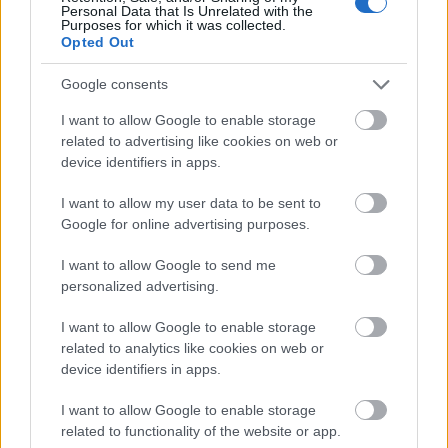
kell
Personal Data that Is Unrelated with the
Purposes for which it was collected.
CIO
| 2021.01.15 15:24
Opted Out
Biztonsági házirend az otthoni
Google consents
irodába
I want to allow Google to enable storage
Üzlet
| 2021.01.13 17:29
related to advertising like cookies on web or
device identifiers in apps.
Holisztikus IT-biztonsági stratégia
Biztonság
| 2020.05.20 17:02
I want to allow my user data to be sent to
Google for online advertising purposes.
SecWorld 2020: Kiberbiztonság,
I want to allow Google to send me
fenyegetés-menedzsment és
personalized advertising.
eseménykezelés
Biztonság
| 2020.05.07 09:30
I want to allow Google to enable storage
related to analytics like cookies on web or
Öt tévhit az otthonról végzett
device identifiers in apps.
munkával kapcsolatban
Üzlet
| 2020.04.16 17:03
I want to allow Google to enable storage
related to functionality of the website or app.