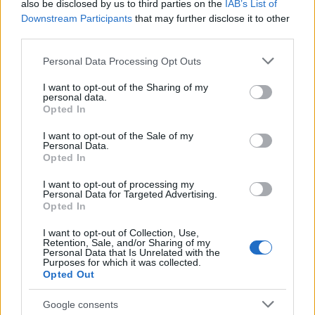
also be disclosed by us to third parties on the
IAB’s List of
Leállítja thaiföldi gyártását a
Downstream Participants
that may further disclose it to other
Western Digital
third parties.
Tech
| 2011.10.12 17:20
Please note that this website/app uses one or more Google
Personal Data Processing Opt Outs
services and may gather and store information including but
Példaértékű e-Egészségügy
not limited to your visit or usage behaviour. You may click to
I want to opt-out of the Sharing of my
Thaiföldön
personal data.
grant or deny consent to Google and its third-party tags to
Üzlet
| 2009.05.18 15:57
Opted In
use your data for below specified purposes in below Google
consent section.
I want to opt-out of the Sale of my
Új gyárat létesít Thaiföldön a
Personal Data.
Ricoh
Opted In
Céginfo
| 2008.05.27 15:19
I want to opt-out of processing my
Personal Data for Targeted Advertising.
Már a thaiföldi államigazgatásban
Opted In
is a Crescendo gyorsít
Céginfo
| 2008.04.21 14:27
I want to opt-out of Collection, Use,
Retention, Sale, and/or Sharing of my
Personal Data that Is Unrelated with the
A thai vámhivatal is a Crescendo
Purposes for which it was collected.
Networks eszközeivel működik
Opted Out
Céginfo
| 2008.04.15 13:25
Google consents