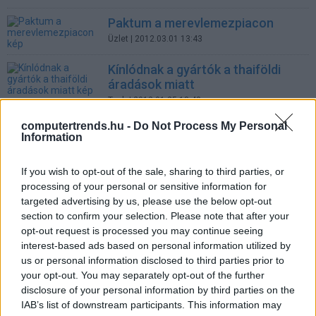
Paktum a merevlemezpiacon
Üzlet
| 2012.03.01 13:43
Kínlódnak a gyártók a thaiföldi
áradások miatt
Tech
| 2012.01.25 18:48
computertrends.hu -
Do Not Process My Personal
Elmosta az ár az AMD nyereségét
Information
Tech
| 2012.01.25 12:10
If you wish to opt-out of the sale, sharing to third parties, or
A merevlemezgyártás újraéledése
processing of your personal or sensitive information for
Tech
| 2011.12.02 11:55
targeted advertising by us, please use the below opt-out
section to confirm your selection. Please note that after your
Elúszik a PC-piac
opt-out request is processed you may continue seeing
Üzlet
| 2011.11.11 08:30
interest-based ads based on personal information utilized by
us or personal information disclosed to third parties prior to
Kihatnak a thaiföldi áradások a
your opt-out. You may separately opt-out of the further
világ merevlemez gyártására is
disclosure of your personal information by third parties on the
Tech
| 2011.10.13 16:46
IAB’s list of downstream participants. This information may