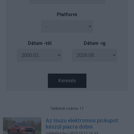
Platform
Dátum -tól
Dátum -ig
Keresés
Találatok száma: 17
Az Isuzu elektromos pickupot
készül piacra dobni
zoldpalya.hu
| 2023.10.11 16:33