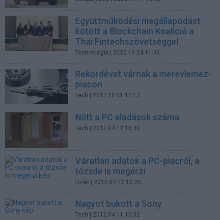
Együttműködési megállapodást
kötött a Blockchain Koalíció a
Thai Fintechszövetséggel
Technológia
| 2022.11.24 11:41
Rekordévet várnak a merevlemez-
piacon
Tech
| 2012.10.01 12:13
Nőtt a PC eladások száma
Tech
| 2012.04.12 16:30
Váratlan adatok a PC-piacról, a
tőzsde is megérzi
Üzlet
| 2012.04.12 10:20
Nagyot bukott a Sony
Tech
| 2012.04.11 10:32