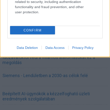
related to security, including authentication
functionality and fraud prevention, and other
user protection.
CONFIRM
CÉGINFÓ HÍREK
Data Deletion
Data Access
Privacy Policy
Időzavaroktól védi a villamos alállomásokat ez a
megoldás
Siemens - Lendületben a 2030-as célok felé
Beépített AI-ügynökök a kézzelfogható üzleti
eredmények szolgálatában