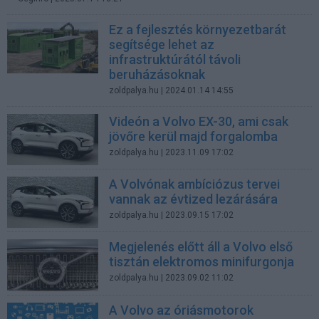
Ez a fejlesztés környezetbarát
segítsége lehet az
infrastruktúrától távoli
beruházásoknak
zoldpalya.hu
| 2024.01.14 14:55
Videón a Volvo EX-30, ami csak
jövőre kerül majd forgalomba
zoldpalya.hu
| 2023.11.09 17:02
A Volvónak ambíciózus tervei
vannak az évtized lezárására
zoldpalya.hu
| 2023.09.15 17:02
Megjelenés előtt áll a Volvo első
tisztán elektromos minifurgonja
zoldpalya.hu
| 2023.09.02 11:02
A Volvo az óriásmotorok