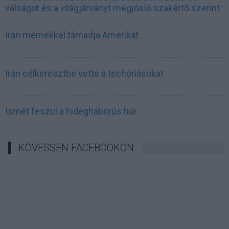
válságot és a világjárványt megjósló szakértő szerint
Irán mémekkel támadja Amerikát
Irán célkeresztbe vette a techóriásokat
Ismét feszül a hidegháborús húr
KÖVESSEN FACEBOOKON