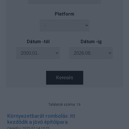
Platform
Dátum -tól
Dátum -ig
Keresés
Találatok száma: 16
Környezetbarát rombolás: itt
kezdődik a jövő építőipara
Céginfo
| 2025.07.14 13:21