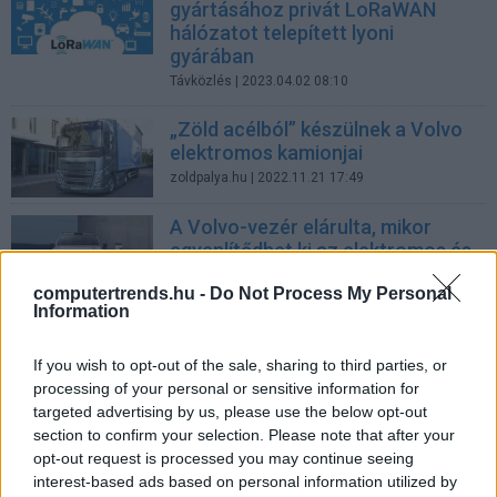
gyártásához privát LoRaWAN
hálózatot telepített lyoni
gyárában
Távközlés
| 2023.04.02 08:10
„Zöld acélból” készülnek a Volvo
elektromos kamionjai
zoldpalya.hu
| 2022.11.21 17:49
A Volvo-vezér elárulta, mikor
egyenlítődhet ki az elektromos és
benzines autók ára
computertrends.hu -
Do Not Process My Personal
zoldpalya.hu
| 2022.11.15 08:38
Information
Volvo C40 Recharge teszt: svéd
If you wish to opt-out of the sale, sharing to third parties, or
csavar
processing of your personal or sensitive information for
zoldpalya.hu
| 2022.10.23 16:34
targeted advertising by us, please use the below opt-out
section to confirm your selection. Please note that after your
A Mercedes-Benz a Luminarral
opt-out request is processed you may continue seeing
dolgozik együtt az önvezető
interest-based ads based on personal information utilized by
technológián