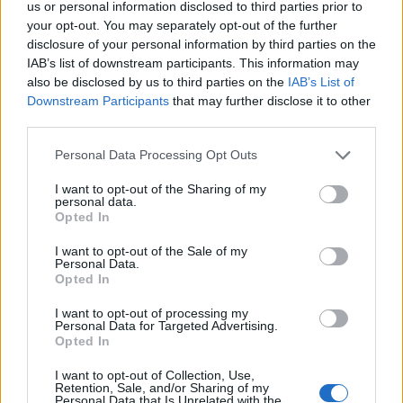
us or personal information disclosed to third parties prior to
Technológia
| 2022.01.21 12:01
your opt-out. You may separately opt-out of the further
disclosure of your personal information by third parties on the
A Volvo és a Northvolt 3,3 milliárd
IAB’s list of downstream participants. This information may
dolláros akkumulátor K+F
also be disclosed by us to third parties on the
IAB’s List of
központot nyit
Downstream Participants
that may further disclose it to other
Üzlet
| 2021.12.10 12:49
third parties.
Elektromos drónnal szállítják majd
Please note that this website/app uses one or more Google
Personal Data Processing Opt Outs
az euró raklapra pakolt árut
services and may gather and store information including but
not limited to your visit or usage behaviour. You may click to
I want to opt-out of the Sharing of my
Tech
| 2021.10.24 18:10
personal data.
grant or deny consent to Google and its third-party tags to
Opted In
use your data for below specified purposes in below Google
A Daimler, a Volvo és a Traton
consent section.
félmilliárd dolláros e-teherautó-
I want to opt-out of the Sale of my
Personal Data.
töltő üzlete
Opted In
Technológia
| 2021.07.05 16:24
I want to opt-out of processing my
Personal Data for Targeted Advertising.
Munkában az e-kamionok
Opted In
Üzlet
| 2019.08.08 15:33
I want to opt-out of Collection, Use,
Retention, Sale, and/or Sharing of my
Personal Data that Is Unrelated with the