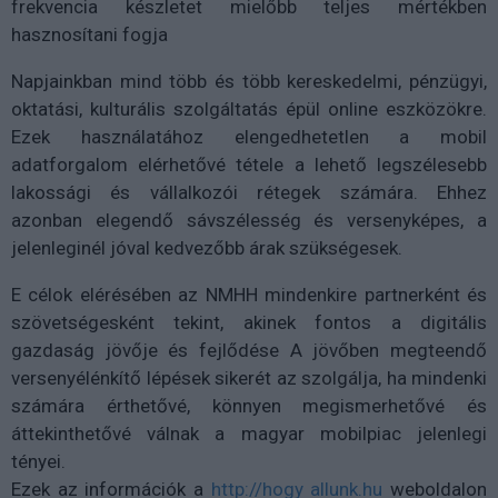
frekvencia készletet mielőbb teljes mértékben
hasznosítani fogja
Napjainkban mind több és több kereskedelmi, pénzügyi,
oktatási, kulturális szolgáltatás épül online eszközökre.
Ezek használatához elengedhetetlen a mobil
adatforgalom elérhetővé tétele a lehető legszélesebb
lakossági és vállalkozói rétegek számára. Ehhez
azonban elegendő sávszélesség és versenyképes, a
jelenleginél jóval kedvezőbb árak szükségesek.
E célok elérésében az NMHH mindenkire partnerként és
szövetségesként tekint, akinek fontos a digitális
gazdaság jövője és fejlődése A jövőben megteendő
versenyélénkítő lépések sikerét az szolgálja, ha mindenki
számára érthetővé, könnyen megismerhetővé és
áttekinthetővé válnak a magyar mobilpiac jelenlegi
tényei.
Ezek az információk a
http://hogy allunk.hu
weboldalon