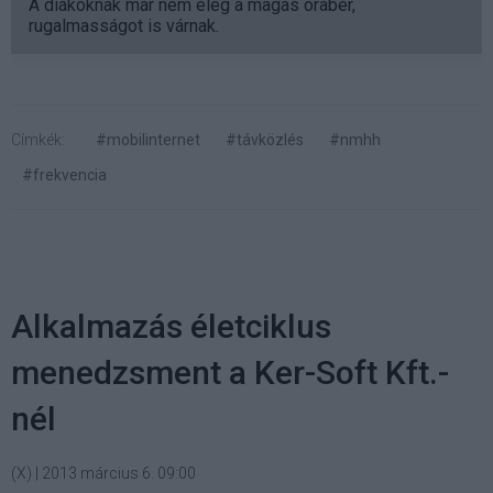
A diákoknak már nem elég a magas órabér,
rugalmasságot is várnak.
Címkék:
#mobilinternet
#távközlés
#nmhh
#frekvencia
Alkalmazás életciklus
menedzsment a Ker-Soft Kft.-
nél
(X)
|
2013 március 6. 09:00