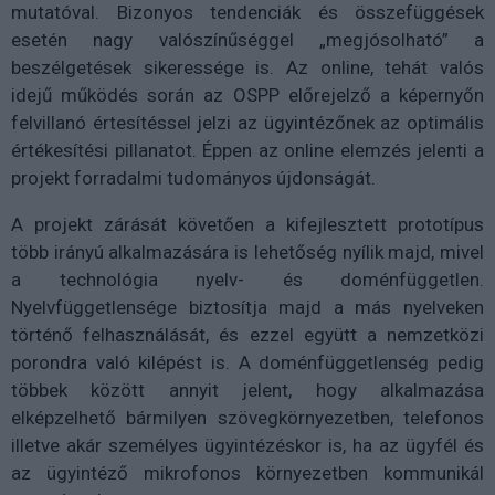
mutatóval. Bizonyos tendenciák és összefüggések
esetén nagy valószínűséggel „megjósolható” a
beszélgetések sikeressége is. Az online, tehát valós
idejű működés során az OSPP előrejelző a képernyőn
felvillanó értesítéssel jelzi az ügyintézőnek az optimális
értékesítési pillanatot. Éppen az online elemzés jelenti a
projekt forradalmi tudományos újdonságát.
A projekt zárását követően a kifejlesztett prototípus
több irányú alkalmazására is lehetőség nyílik majd, mivel
a technológia nyelv- és doménfüggetlen.
Nyelvfüggetlensége biztosítja majd a más nyelveken
történő felhasználását, és ezzel együtt a nemzetközi
porondra való kilépést is. A doménfüggetlenség pedig
többek között annyit jelent, hogy alkalmazása
elképzelhető bármilyen szövegkörnyezetben, telefonos
illetve akár személyes ügyintézéskor is, ha az ügyfél és
az ügyintéző mikrofonos környezetben kommunikál