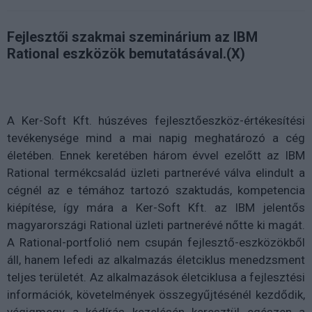
Fejlesztői szakmai szeminárium az IBM
Rational eszközök bemutatásával.(X)
A Ker-Soft Kft. húszéves fejlesztőeszköz-értékesítési
tevékenysége mind a mai napig meghatározó a cég
életében. Ennek keretében három évvel ezelőtt az IBM
Rational termékcsalád üzleti partnerévé válva elindult a
cégnél az e témához tartozó szaktudás, kompetencia
kiépítése, így mára a Ker-Soft Kft. az IBM jelentős
magyarországi Rational üzleti partnerévé nőtte ki magát.
A Rational-portfolió nem csupán fejlesztő-eszközökből
áll, hanem lefedi az alkalmazás életciklus menedzsment
teljes területét. Az alkalmazások életciklusa a fejlesztési
információk, követelmények összegyűjtésénél kezdődik,