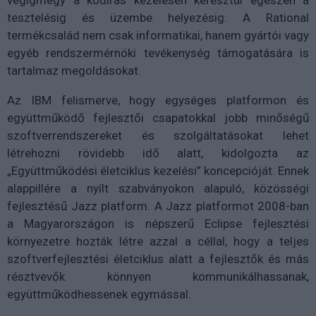
végigmegy a kódírás kezelésén keresztül egészen a
tesztelésig és üzembe helyezésig. A Rational
termékcsalád nem csak informatikai, hanem gyártói vagy
egyéb rendszermérnöki tevékenység támogatására is
tartalmaz megoldásokat.
Az IBM felismerve, hogy egységes platformon és
együttműködő fejlesztői csapatokkal jobb minőségű
szoftverrendszereket és szolgáltatásokat lehet
létrehozni rövidebb idő alatt, kidolgozta az
„Együttműködési életciklus kezelési” koncepcióját. Ennek
alappillére a nyílt szabványokon alapuló, közösségi
fejlesztésű Jazz platform. A Jazz platformot 2008-ban
a Magyarországon is népszerű Eclipse fejlesztési
környezetre hozták létre azzal a céllal, hogy a teljes
szoftverfejlesztési életciklus alatt a fejlesztők és más
résztvevők könnyen kommunikálhassanak,
együttműködhessenek egymással.