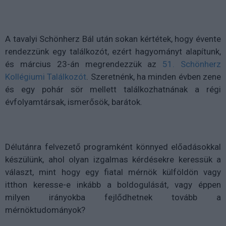
A tavalyi Schönherz Bál után sokan kértétek, hogy évente
rendezzünk egy találkozót, ezért hagyományt alapítunk,
és március 23-án megrendezzük az
51. Schönherz
Kollégiumi Találkozót
. Szeretnénk, ha minden évben zene
és egy pohár sör mellett találkozhatnának a régi
évfolyamtársak, ismerősök, barátok.
Délutánra felvezető programként könnyed előadásokkal
készülünk, ahol olyan izgalmas kérdésekre keressük a
választ, mint hogy egy fiatal mérnök külföldön vagy
itthon keresse-e inkább a boldogulását, vagy éppen
milyen irányokba fejlődhetnek tovább a
mérnöktudományok?