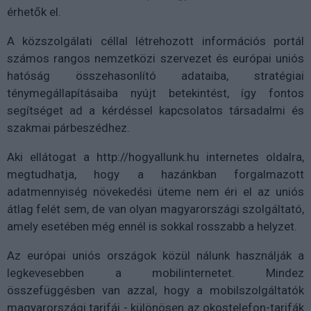
érhetők el.
A közszolgálati céllal létrehozott információs portál
számos rangos nemzetközi szervezet és európai uniós
hatóság összehasonlító adataiba, stratégiai
ténymegállapításaiba nyújt betekintést, így fontos
segítséget ad a kérdéssel kapcsolatos társadalmi és
szakmai párbeszédhez.
Aki ellátogat a http://hogyallunk.hu internetes oldalra,
megtudhatja, hogy a hazánkban forgalmazott
adatmennyiség növekedési üteme nem éri el az uniós
átlag felét sem, de van olyan magyarországi szolgáltató,
amely esetében még ennél is sokkal rosszabb a helyzet.
Az európai uniós országok közül nálunk használják a
legkevesebben a mobilinternetet. Mindez
összefüggésben van azzal, hogy a mobilszolgáltatók
magyarországi tarifái - különösen az okostelefon-tarifák