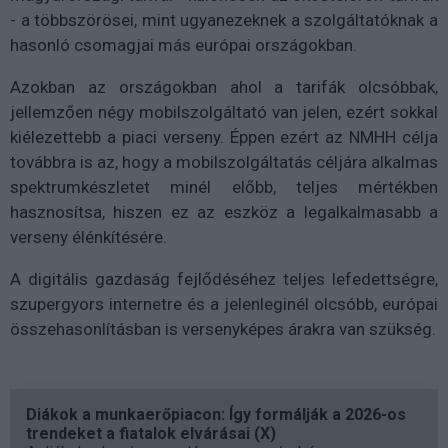
- a többszörösei, mint ugyanezeknek a szolgáltatóknak a
hasonló csomagjai más európai országokban.
Azokban az országokban ahol a tarifák olcsóbbak,
jellemzően négy mobilszolgáltató van jelen, ezért sokkal
kiélezettebb a piaci verseny. Éppen ezért az NMHH célja
továbbra is az, hogy a mobilszolgáltatás céljára alkalmas
spektrumkészletet minél előbb, teljes mértékben
hasznosítsa, hiszen ez az eszköz a legalkalmasabb a
verseny élénkítésére.
A digitális gazdaság fejlődéséhez teljes lefedettségre,
szupergyors internetre és a jelenleginél olcsóbb, európai
összehasonlításban is versenyképes árakra van szükség.
Diákok a munkaerőpiacon: Így formálják a 2026-os
trendeket a fiatalok elvárásai (X)