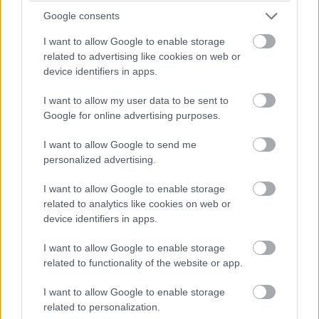
Google consents
terveknek a rendszerbe illesztését és dokumentálását a
Rational Software Architect végezheti el.
I want to allow Google to enable storage
related to advertising like cookies on web or
A központi elem a Rational Team Concert Jazz
device identifiers in apps.
platformra épült, és már ezen a platformon integrálódik
a másik kettő alappillér elemmel is. A Team Concert
I want to allow my user data to be sent to
Google for online advertising purposes.
képes fejlesztési, de akár más jellegű projektek teljes
körű menedzselésére is, mely magában hordozza a
I want to allow Google to send me
tetszőleges, akár saját magunk által fejlesztett
personalized advertising.
fejlesztési módszertan kiválasztását, legyen az vízesés,
I want to allow Google to enable storage
inkrementális, spirális, prototípusos, vagy agilis SCRUM.
related to analytics like cookies on web or
A projektmenedzsment érdekessége, hogy a cél nem
device identifiers in apps.
egy projekt vizuális megtervezése, bár erre is lehet mód,
hanem annak végigmenedzselése. A Ker-Soft Kft. több
I want to allow Google to enable storage
ügyfelénél is bemutatta, hogy a Team Concert képes a
related to functionality of the website or app.
gyártási projektek kezelésére is. A termék egy szerepkör
I want to allow Google to enable storage
alapú felhasználó kezelési alrendszert is tartalmaz,
related to personalization.
melyben a legfinomabb részletekig szabályozható, hogy