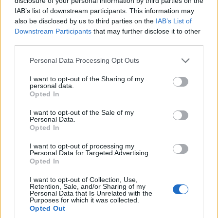
disclosure of your personal information by third parties on the
fejlesztési stílust, gondolkodásmódot, kultúrát
IAB’s list of downstream participants. This information may
jelentenek, ezek befogadására csak egy megfelelően
also be disclosed by us to third parties on the
IAB’s List of
rugalmas rendszer képes.
Downstream Participants
that may further disclose it to other
third parties.
Kis módszertani kitérő után nézzük meg részletesebben,
Please note that this website/app uses one or more Google
mit is kínál az IBM együttműködési életciklus kezelése
Personal Data Processing Opt Outs
services and may gather and store information including but
(Collaborative Lifecycle Management – CLM)! Mik az
not limited to your visit or usage behaviour. You may click to
I want to opt-out of the Sharing of my
alkotóelemek, és azok milyen funkciókkal rendelkeznek?
personal data.
grant or deny consent to Google and its third-party tags to
Opted In
A CLM, bár lefedi a teljes életciklust, alapvetően három
use your data for below specified purposes in below Google
alkotórészből áll. Az IBM Rational Requirements
consent section.
I want to opt-out of the Sale of my
Personal Data.
Composer gyűjti össze a követelményeket és formálja
Opted In
meg a fejlesztési projekt alapjait. A változás-kezelést,
konfiguráció-kezelést, projekt menedzsmentet, kódolás-
I want to opt-out of processing my
Personal Data for Targeted Advertising.
támogatást és a csoportos fejlesztési támogatást az
Opted In
IBM Rational Team Concert nyújtja. Végül a tesztelési
I want to opt-out of Collection, Use,
fázisban a megfelelő minőséget az IBM Rational Quality
Retention, Sale, and/or Sharing of my
Manager biztosítja. Természetesen a három alappilléren
Personal Data that Is Unrelated with the
Purposes for which it was collected.
kívül több termékkel is kiegészíthető az eszköztár,
Opted Out
például a követelmények megfogalmazása során a