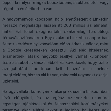
éppen ki milyen magas beosztásban, szakterületen vagy
régióban és életkorban van.
A hagyományos kapcsolati háló lehetőségeit a LinkedIn
messze meghaladja, hiszen itt 200 milliós az elméleti
határ. Ezt lehet szegmentálni szakmailag, területileg,
témaválasztással stb. Egy szakmai LinkedIn-csoportban
feltett kérdésre nyilvánvalóan előbb érkezik válasz, mint
a Google kereséseken keresztül. Aki elég hitelesnek,
elismertnek látszik, nagyobb eséllyel várhat különösen
testre szabott választ. Ebből az következik, hogy ezt a
szolgáltatást tudatosan kell használni a célnak
megfelelően, hiszen aki itt van, mindenki ugyanazt akarja:
üzletelni.
Ha egy vállalat komolyan ki akarja aknázni a LinkedInben
lévő előnyöket, és az egész szervezete számára
egységes ajánlásokkal és felhasználási körülményeket
teremtve akar eljárni, akkor a legjobb, ha keres egy