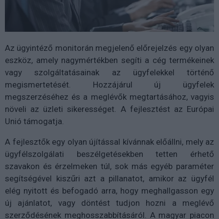
Az ügyintéző monitorán megjelenő előrejelzés egy olyan
eszköz, amely nagymértékben segíti a cég termékeinek
vagy szolgáltatásainak az ügyfelekkel történő
megismertetését. Hozzájárul új ügyfelek
megszerzéséhez és a meglévők megtartásához, vagyis
növeli az üzleti sikerességet. A fejlesztést az Európai
Unió támogatja.
A fejlesztők egy olyan újítással kívánnak előállni, mely az
ügyfélszolgálati beszélgetésekben tetten érhető
szavakon és érzelmeken túl, sok más egyéb paraméter
segítségével kiszűri azt a pillanatot, amikor az ügyfél
elég nyitott és befogadó arra, hogy meghallgasson egy
új ajánlatot, vagy döntést tudjon hozni a meglévő
szerződésének meghosszabbításáról. A magyar piacon