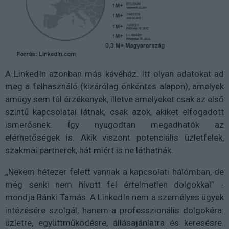
A LinkedIn azonban más kávéház. Itt olyan adatokat ad
meg a felhasználó (kizárólag önkéntes alapon), amelyek
amúgy sem túl érzékenyek, illetve amelyeket csak az első
szintű kapcsolatai látnak, csak azok, akiket elfogadott
ismerősnek. Így nyugodtan megadhatók az
elérhetőségek is. Akik viszont potenciális üzletfelek,
szakmai partnerek, hát miért is ne láthatnák.
„Nekem hétezer felett vannak a kapcsolati hálómban, de
még senki nem hívott fel értelmetlen dolgokkal” -
mondja Bánki Tamás. A LinkedIn nem a személyes ügyek
intézésére szolgál, hanem a professzionális dolgokéra:
üzletre, együttműködésre, állásajánlatra és keresésre.