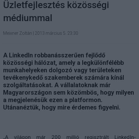
Üzletfejlesztés közösségi
médiummal
Meixner Zoltán
|
2013 március 5. 23:30
A LinkedIn robbanásszerűen fejlődő
közösségi hálózat, amely a legkülönfélébb
munkahelyeken dolgozó vagy területeken
tevékenykedő szakemberek számára kínál
szolgáltatásokat. A vállalatoknak már
Magyarországon sem közömbös, hogy milyen
a megjelenésük ezen a platformon.
Utánanéztük, hogy mire érdemes figyelni.
„A világon már 200 millió regisztrált LinkedIn-