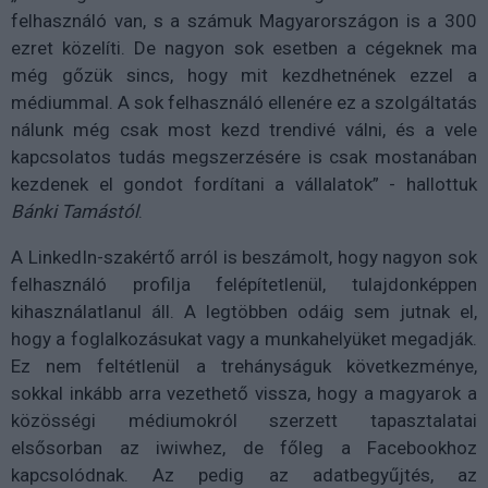
felhasználó van, s a számuk Magyarországon is a 300
ezret közelíti. De nagyon sok esetben a cégeknek ma
még gőzük sincs, hogy mit kezdhetnének ezzel a
médiummal. A sok felhasználó ellenére ez a szolgáltatás
nálunk még csak most kezd trendivé válni, és a vele
kapcsolatos tudás megszerzésére is csak mostanában
kezdenek el gondot fordítani a vállalatok” - hallottuk
Bánki Tamástól
.
A LinkedIn-szakértő arról is beszámolt, hogy nagyon sok
felhasználó profilja felépítetlenül, tulajdonképpen
kihasználatlanul áll. A legtöbben odáig sem jutnak el,
hogy a foglalkozásukat vagy a munkahelyüket megadják.
Ez nem feltétlenül a trehányságuk következménye,
sokkal inkább arra vezethető vissza, hogy a magyarok a
közösségi médiumokról szerzett tapasztalatai
elsősorban az iwiwhez, de főleg a Facebookhoz
kapcsolódnak. Az pedig az adatbegyűjtés, az