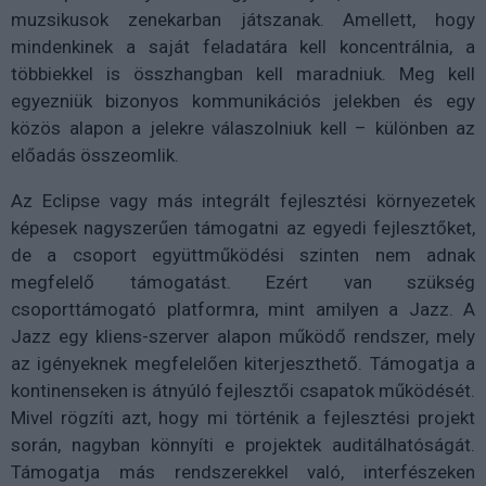
muzsikusok zenekarban játszanak. Amellett, hogy
mindenkinek a saját feladatára kell koncentrálnia, a
többiekkel is összhangban kell maradniuk. Meg kell
egyezniük bizonyos kommunikációs jelekben és egy
közös alapon a jelekre válaszolniuk kell – különben az
előadás összeomlik.
Az Eclipse vagy más integrált fejlesztési környezetek
képesek nagyszerűen támogatni az egyedi fejlesztőket,
de a csoport együttműködési szinten nem adnak
megfelelő támogatást. Ezért van szükség
csoporttámogató platformra, mint amilyen a Jazz. A
Jazz egy kliens-szerver alapon működő rendszer, mely
az igényeknek megfelelően kiterjeszthető. Támogatja a
kontinenseken is átnyúló fejlesztői csapatok működését.
Mivel rögzíti azt, hogy mi történik a fejlesztési projekt
során, nagyban könnyíti e projektek auditálhatóságát.
Támogatja más rendszerekkel való, interfészeken