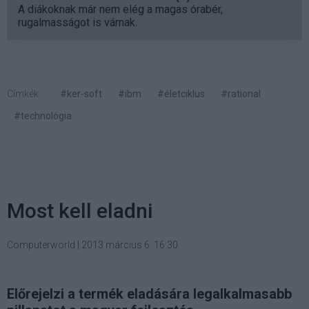
A diákoknak már nem elég a magas órabér,
rugalmasságot is várnak.
Címkék:
#ker-soft
#ibm
#életciklus
#rational
#technológia
Most kell eladni
Computerworld
|
2013 március 6. 16:30
Előrejelzi a termék eladására legalkalmasabb