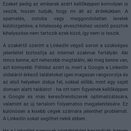
Ezeket pedig az emberek azért kellőképpen komolyan is
veszik, hiszen tudják, hogy mi áll az érdekükben. A
spamelés, ostoba vagy meggondolatlan levelek
küldözgetése, a hitelesség elvesztéshez vezető posztok
kihelyezése nem tartozik ezek közé, így nem is teszik.
A szakértő szerint a LinkedIn végső soron a szükséges
jelenlétet biztosítja az internet szakmai fertályán. Aki
nincs benne, azt nehezebb megtalálni, aki meg benne van,
azt könnyebb. Például azért is, mert a Google a LinkedIn
oldaláról érkező találatokat igen magasan rangsorolja és
az első helyeken dobja fel, sokkal előbb, mint egy saját
domain alatti találatot - ha ott nem figyelnek kellőképpen
a Google és más keresőrendszerek optimalizálására,
valamint az új tartalom folyamatos megjelenítésére. Ez
különösen a kisebb cégek számára jelenthet problémát.
A LinkedIn sokat segíthet nekik ebben.
Ha a LinkedInt nemcsak cégtáblaként használják, hanem