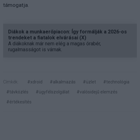
támogatja.
Diákok a munkaerőpiacon: Így formálják a 2026-os
trendeket a fiatalok elvárásai (X)
A diákoknak már nem elég a magas órabér,
rugalmasságot is várnak.
Címkék:
#xdroid
#alkalmazás
#üzlet
#technológia
#távközlés
#ügyfélszolgálat
#valósidejű elemzés
#értékesítés