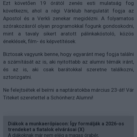
Ezt követően 19 órától zenés esti mulatság fog
következni, ahol a régi Várklub hangulatát fogja az
Apostol és a Verkli zenekar megidézni. A folyamatos
szórakozásról olyan programokkal fogunk gondoskodni,
mint a tavaly sikert aratott pálinkakóstoló, közös
éneklések, film- és képvetítések.
Biztosak vagyunk benne, hogy egyaránt meg fogja találni
a számítását az is, aki nyitottabb az alumni témák iránt,
és az is, aki csak barátokkal szeretne találkozni,
sztorizgatni.
Ne felejtsétek el beírni a naptáratokba március 23-át! Vár
Titeket szeretettel a Schönherz Alumni!
Diákok a munkaerőpiacon: Így formálják a 2026-os
trendeket a fiatalok elvárásai (X)
A diákoknak már nem elég a magas órabér,