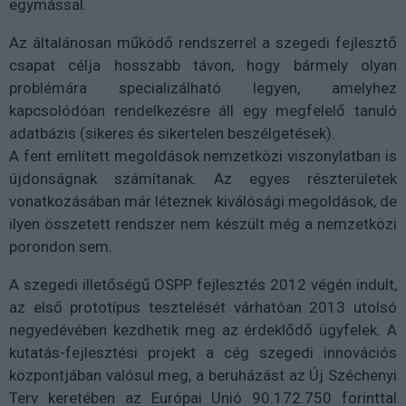
egymással.
Az általánosan működő rendszerrel a szegedi fejlesztő
csapat célja hosszabb távon, hogy bármely olyan
problémára specializálható legyen, amelyhez
kapcsolódóan rendelkezésre áll egy megfelelő tanuló
adatbázis (sikeres és sikertelen beszélgetések).
A fent említett megoldások nemzetközi viszonylatban is
újdonságnak számítanak. Az egyes részterületek
vonatkozásában már léteznek kiválósági megoldások, de
ilyen összetett rendszer nem készült még a nemzetközi
porondon sem.
A szegedi illetőségű OSPP fejlesztés 2012 végén indult,
az első prototípus tesztelését várhatóan 2013 utolsó
negyedévében kezdhetik meg az érdeklődő ügyfelek. A
kutatás-fejlesztési projekt a cég szegedi innovációs
központjában valósul meg, a beruházást az Új Széchenyi
Terv keretében az Európai Unió 90.172.750 forinttal