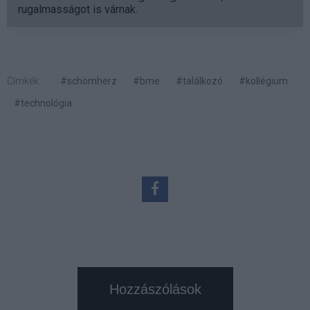
rugalmasságot is várnak.
Címkék:
#schömherz
#bme
#találkozó
#kollégium
#technológia
Hozzászólások