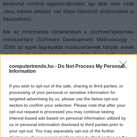
keresztül történő együttműködést, így akár nem csak
Java, hanem például .net alapú fejlesztő eszközökkel is
használható.
Bár az informatika történetében a szoftverfejlesztési
módszertant (Software Development Methodology –
SDM) az egyik legrégebbi módszertannak tartják, ennek
számos formája terjedt el. Sok fejlesztő mégis
igyekszik kerülni ezek használatát a gyors siker
computertrends.hu -
Do Not Process My Personal
reményében. Itt is, mint az élet sok más területén igaz
Information
azonban, hogy „Lassan járj, tovább érsz.” Tehát sokszor
egy adott méret felett, csak megfelelően kiválasztott
If you wish to opt-out of the sale, sharing to third parties, or
processing of your personal or sensitive information for
módszertanon keresztül tudjuk elérni a fejlesztési
targeted advertising by us, please use the below opt-out
célokat, ezért elengedhetetlenül fontos, hogy egy teljes
section to confirm your selection. Please note that after your
életciklust lefedő támogatási platform legyen képes
opt-out request is processed you may continue seeing
befogadni a legelterjedtebb módszertanokat, mint
interest-based ads based on personal information utilized by
amilyenek a klasszikus vízesés-, vagy a manapság
us or personal information disclosed to third parties prior to
nagyon népszerű agilis-módszertan is. A módszertanok
your opt-out. You may separately opt-out of the further