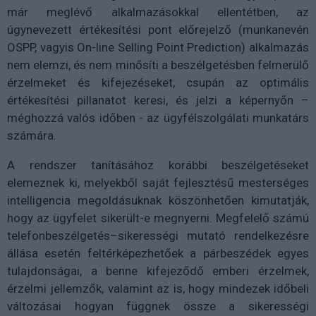
már meglévő alkalmazásokkal ellentétben, az
úgynevezett értékesítési pont előrejelző (munkanevén
OSPP, vagyis On-line Selling Point Prediction) alkalmazás
nem elemzi, és nem minősíti a beszélgetésben felmerülő
érzelmeket és kifejezéseket, csupán az optimális
értékesítési pillanatot keresi, és jelzi a képernyőn –
méghozzá valós időben - az ügyfélszolgálati munkatárs
számára.
A rendszer tanításához korábbi beszélgetéseket
elemeznek ki, melyekből saját fejlesztésű mesterséges
intelligencia megoldásuknak köszönhetően kimutatják,
hogy az ügyfelet sikerült-e megnyerni. Megfelelő számú
telefonbeszélgetés–sikerességi mutató rendelkezésre
állása esetén feltérképezhetőek a párbeszédek egyes
tulajdonságai, a benne kifejeződő emberi érzelmek,
érzelmi jellemzők, valamint az is, hogy mindezek időbeli
változásai hogyan függnek össze a sikerességi