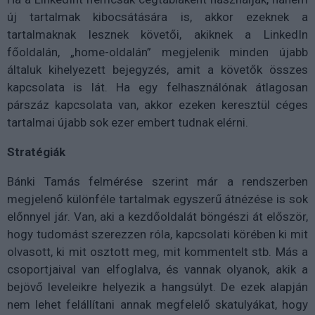
új tartalmak kibocsátására is, akkor ezeknek a
tartalmaknak lesznek követői, akiknek a LinkedIn
főoldalán, „home-oldalán” megjelenik minden újabb
általuk kihelyezett bejegyzés, amit a követők összes
kapcsolata is lát. Ha egy felhasználónak átlagosan
párszáz kapcsolata van, akkor ezeken keresztül céges
tartalmai újabb sok ezer embert tudnak elérni.
Stratégiák
Bánki Tamás felmérése szerint már a rendszerben
megjelenő különféle tartalmak egyszerű átnézése is sok
előnnyel jár. Van, aki a kezdőoldalát böngészi át először,
hogy tudomást szerezzen róla, kapcsolati körében ki mit
olvasott, ki mit osztott meg, mit kommentelt stb. Más a
csoportjaival van elfoglalva, és vannak olyanok, akik a
bejövő leveleikre helyezik a hangsúlyt. De ezek alapján
nem lehet felállítani annak megfelelő skatulyákat, hogy