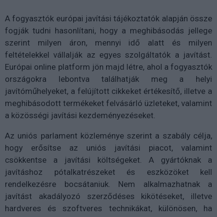
A fogyasztók európai javítási tájékoztatók alapján össze
fogják tudni hasonlítani, hogy a meghibásodás jellege
szerint milyen áron, mennyi idő alatt és milyen
feltételekkel vállalják az egyes szolgáltatók a javítást.
Európai online platform jön majd létre, ahol a fogyasztók
országokra lebontva találhatják meg a helyi
javítóműhelyeket, a felújított cikkeket értékesítő, illetve a
meghibásodott termékeket felvásárló üzleteket, valamint
a közösségi javítási kezdeményezéseket.
Az uniós parlament közleménye szerint a szabály célja,
hogy erősítse az uniós javítási piacot, valamint
csökkentse a javítási költségeket. A gyártóknak a
javításhoz pótalkatrészeket és eszközöket kell
rendelkezésre bocsátaniuk. Nem alkalmazhatnak a
javítást akadályozó szerződéses kikötéseket, illetve
hardveres és szoftveres technikákat, különösen, ha