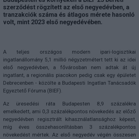
szerződést rögzített az első negyedévben, a
tranzakciók száma és átlagos mérete hasonló
volt, mint 2023 első negyedévében.
A teljes országos modern ipari-logisztikai
ingatlanállomány 5,1 millió négyzetmétert tett ki az idei
első negyedévben, a fővárosban nem adtak át új
ingatlant, a regionális piacokon pedig csak egy épületet
Debrecenben - közölte a Budapesti Ingatlan Tanácsadók
Egyeztető Fóruma (BIEF).
Az üresedési ráta Budapesten 8,9 százalékra
emelkedett, ami 0,3 százalékpontos növekedés az előző
negyedévben regisztrált kihasználatlansághoz képest,
míg éves összehasonlításban 3 százalékpontos
növekedést mértek. Az első negyedév végén összesen