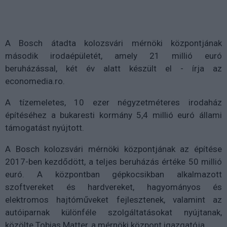
A Bosch átadta kolozsvári mérnöki központjának
második irodaépületét, amely 21 millió euró
beruházással, két év alatt készült el - írja az
economedia.ro.
A tízemeletes, 10 ezer négyzetméteres irodaház
építéséhez a bukaresti kormány 5,4 millió euró állami
támogatást nyújtott.
A Bosch kolozsvári mérnöki központjának az építése
2017-ben kezdődött, a teljes beruházás értéke 50 millió
euró. A központban gépkocsikban alkalmazott
szoftvereket és hardvereket, hagyományos és
elektromos hajtóműveket fejlesztenek, valamint az
autóiparnak különféle szolgáltatásokat nyújtanak,
közölte Tobias Matter, a mérnöki központ igazgatója.