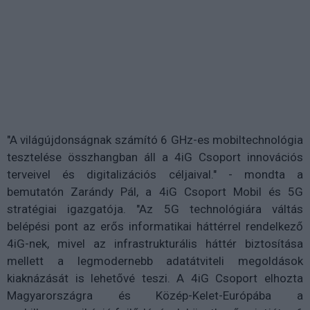
"A világújdonságnak számító 6 GHz-es mobiltechnológia
tesztelése összhangban áll a 4iG Csoport innovációs
terveivel és digitalizációs céljaival." - mondta a
bemutatón Zarándy Pál, a 4iG Csoport Mobil és 5G
stratégiai igazgatója. "Az 5G technológiára váltás
belépési pont az erős informatikai háttérrel rendelkező
4iG-nek, mivel az infrastrukturális háttér biztosítása
mellett a legmodernebb adatátviteli megoldások
kiaknázását is lehetővé teszi. A 4iG Csoport elhozta
Magyarországra és Közép-Kelet-Európába a