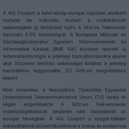
A 4iG Csoport a kelet-közép-európai régióban elsőként
mutatta be működés közben a mobilhálózati
sebességben új távlatokat nyitó, 6 GHz-es frekvenciát
használó 5.5G technológiát. A Budapesti Műszaki és
Gazdaságtudományi Egyetem Villamosmérnöki és
Informatikai Karával (BME VIK) közösen tesztelt új
antennatechnológia a jelenlegi bázisállomásokra épülve
akár tízszeres letöltési sebességet kínálhat a jelenleg
használatos leggyorsabb, 3,5 GHz-es megoldáshoz
képest.
Mint ismeretes, a Nemzetközi Távközlési Egyesület
(International Telecommunication Union, ITU) tavaly év
végén engedélyezte 6 GHz-es frekvenciasáv
mobilszolgáltatások területén való használatát az
európai térségben. A 4iG Csoport a nyugat-balkáni
leányvállalatok közreműködésével a tiranai és podgoricai