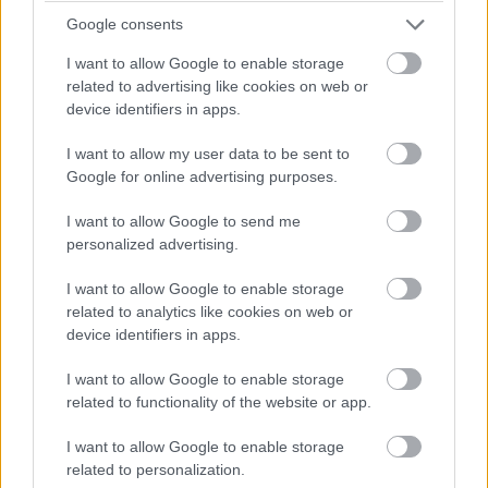
Európai Unió Tanácsának hivatalosan is el kell fogadnia.
Google consents
I want to allow Google to enable storage
related to advertising like cookies on web or
device identifiers in apps.
Diákok a munkaerőpiacon: Így formálják a 2026-os
trendeket a fiatalok elvárásai (X)
I want to allow my user data to be sent to
A diákoknak már nem elég a magas órabér,
Google for online advertising purposes.
rugalmasságot is várnak.
I want to allow Google to send me
personalized advertising.
I want to allow Google to enable storage
Címkék:
#eu
#gazdaság
#környezetvédelem
#jog
related to analytics like cookies on web or
#ipar4.0
#kkv
device identifiers in apps.
I want to allow Google to enable storage
related to functionality of the website or app.
I want to allow Google to enable storage
A közép-kelet-európai régióban
related to personalization.