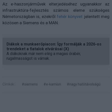
Az e-haszonjárművek elterjedéséhez ugyanakkor az
infrastruktúra-fejlesztés számos eleme szükséges
Németországban is, ezekről
fehér könyvet
jelentett meg
közösen a Siemens és a MAN.
Diákok a munkaerőpiacon: Így formálják a 2026-os
trendeket a fiatalok elvárásai (X)
A diákoknak már nem elég a magas órabér,
rugalmasságot is várnak.
Címkék:
#siemens
#e-kamion
#nagy hatótávolságú