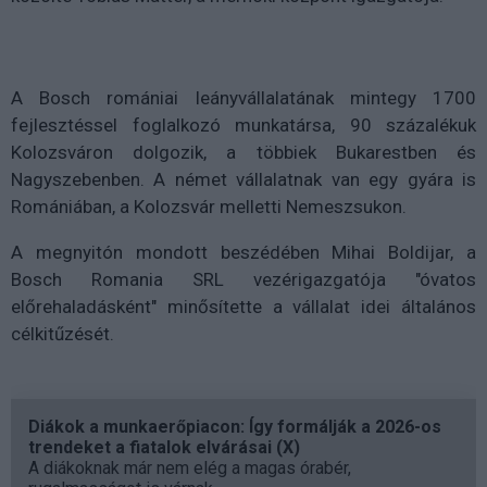
A Bosch romániai leányvállalatának mintegy 1700
fejlesztéssel foglalkozó munkatársa, 90 százalékuk
Kolozsváron dolgozik, a többiek Bukarestben és
Nagyszebenben. A német vállalatnak van egy gyára is
Romániában, a Kolozsvár melletti Nemeszsukon.
A megnyitón mondott beszédében Mihai Boldijar, a
Bosch Romania SRL vezérigazgatója "óvatos
előrehaladásként" minősítette a vállalat idei általános
célkitűzését.
Diákok a munkaerőpiacon: Így formálják a 2026-os
trendeket a fiatalok elvárásai (X)
A diákoknak már nem elég a magas órabér,