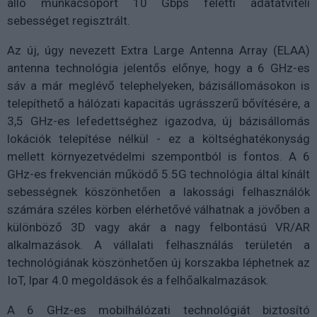
álló munkacsoport 10 Gbps feletti adatátviteli
sebességet regisztrált.
Az új, úgy nevezett Extra Large Antenna Array (ELAA)
antenna technológia jelentős előnye, hogy a 6 GHz-es
sáv a már meglévő telephelyeken, bázisállomásokon is
telepíthető a hálózati kapacitás ugrásszerű bővítésére, a
3,5 GHz-es lefedettséghez igazodva, új bázisállomás
lokációk telepítése nélkül - ez a költséghatékonyság
mellett környezetvédelmi szempontból is fontos. A 6
GHz-es frekvencián működő 5.5G technológia által kínált
sebességnek köszönhetően a lakossági felhasználók
számára széles körben elérhetővé válhatnak a jövőben a
különböző 3D vagy akár a nagy felbontású VR/AR
alkalmazások. A vállalati felhasználás területén a
technológiának köszönhetően új korszakba léphetnek az
IoT, Ipar 4.0 megoldások és a felhőalkalmazások.
A 6 GHz-es mobilhálózati technológiát biztosító