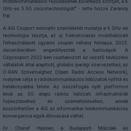
mobilkommunikáció fejlődésének következő szintjét, a 6
GHz-es 5.5G csúcstechnológiát" - tette hozzá Zarándy
Pál.
A 4iG Csoport innovatív szemléletét mutatja a 6 GHz-es
technológia tesztje, az új frekvenciasáv mobilhálózati
felhasználását ugyanis csupán néhány hónapja, 2023.
decemberében engedélyezték a hatóságok. A
Cégcsoport 2022-ben csatlakozott az vezető távközlési
vállalatok által alapított, globális iparági szervezethez, az
O-RAN Szövetséghez (Open Radio Access Network),
melynek célja a rádiókommunikációs hálózatok nyílttá és
hatékonyabbá tétele. Az összefogás nyílt platformot
kínál az 5G alapú rádiós hálózati infrastruktúrák
fejlesztéséhez és üzemeltetéséhez, ennek
köszönhetően a 4iG az informatikai-telekommunikációs
konvergencia egyik éllovasává válhat.
Dr. Charaf Hassan, a Budapesti Műszaki és