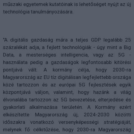
műszaki egyetemek kutatóinak is lehetőséget nyújt az új
technológia tanulmányozására.
"A digitális gazdaság mára a teljes GDP legalább 25
százalékát adja, a fejlett technológiák - úgy mint a Big
Data, a mesterséges intelligencia, vagy az 5G -
használata pedig a gazdaságok legfontosabb kitörési
pontjává vált. A kormány célja, hogy 2030-ra
Magyarország az EU tíz digitálisan legfejlettebb országa
közé tartozzon és az európai 5G fejlesztések egyik
központjává váljon, valamint, hogy hazánk a világ
élvonalába tartozzon az 5G bevezetése, elterjedése és
gyakorlati alkalmazása területén. A Kormány ezért
elkészítette Magyarország új, 2024-2030 közötti
időszakra vonatkozó versenyképességi stratégiáját,
melynek fő célkitűzése, hogy 2030-ra Magyarország