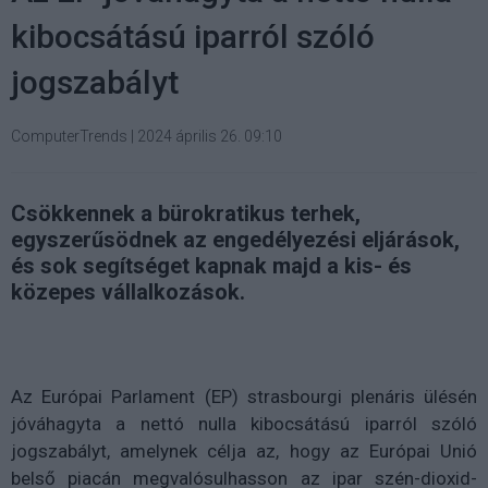
kibocsátású iparról szóló
jogszabályt
ComputerTrends
|
2024 április 26. 09:10
Csökkennek a bürokratikus terhek,
egyszerűsödnek az engedélyezési eljárások,
és sok segítséget kapnak majd a kis- és
közepes vállalkozások.
Az Európai Parlament (EP) strasbourgi plenáris ülésén
jóváhagyta a nettó nulla kibocsátású iparról szóló
jogszabályt, amelynek célja az, hogy az Európai Unió
belső piacán megvalósulhasson az ipar szén-dioxid-