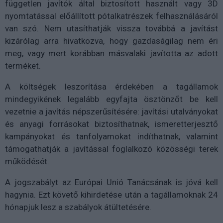
független javítók által biztosított használt vagy 3D
nyomtatással előállított pótalkatrészek felhasználásáról
van szó. Nem utasíthatják vissza továbbá a javítást
kizárólag arra hivatkozva, hogy gazdaságilag nem éri
meg, vagy mert korábban másvalaki javította az adott
terméket.
A költségek leszorítása érdekében a tagállamok
mindegyikének legalább egyfajta ösztönzőt be kell
vezetnie a javítás népszerűsítésére: javítási utalványokat
és anyagi forrásokat biztosíthatnak, ismeretterjesztő
kampányokat és tanfolyamokat indíthatnak, valamint
támogathatják a javítással foglalkozó közösségi terek
működését.
A jogszabályt az Európai Unió Tanácsának is jóvá kell
hagynia. Ezt követő kihirdetése után a tagállamoknak 24
hónapjuk lesz a szabályok átültetésére.