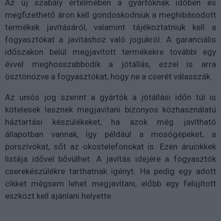
Az új szabály értelmében a gyártóknak időben és
megfizethető áron kell gondoskodniuk a meghibásodott
termékek javításáról, valamint tájékoztatniuk kell a
fogyasztókat a javításhoz való jogukról. A garanciális
időszakon belül megjavított termékekre további egy
évvel meghosszabbodik a jótállás, ezzel is arra
ösztönözve a fogyasztókat, hogy ne a cserét válasszák.
Az uniós jog szerint a gyártók a jótállási időn túl is
kötelesek lesznek megjavítani bizonyos közhasználatú
háztartási készülékeket, ha azok még javítható
állapotban vannak, így például a mosógépeket, a
porszívókat, sőt az okostelefonokat is. Ezen árucikkek
listája idővel bővülhet. A javítás idejére a fogyasztók
cserekészülékre tarthatnak igényt. Ha pedig egy adott
cikket mégsem lehet megjavítani, előbb egy felújított
eszközt kell ajánlani helyette.