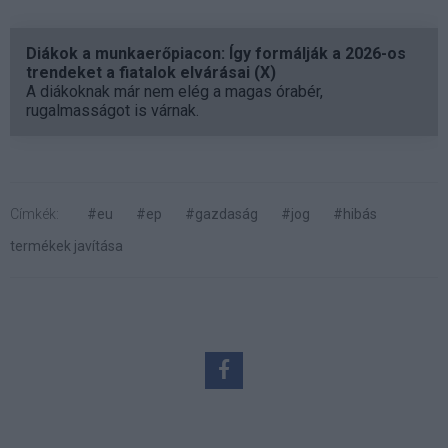
Diákok a munkaerőpiacon: Így formálják a 2026-os
trendeket a fiatalok elvárásai (X)
A diákoknak már nem elég a magas órabér,
rugalmasságot is várnak.
Címkék:
#eu
#ep
#gazdaság
#jog
#hibás
termékek javítása