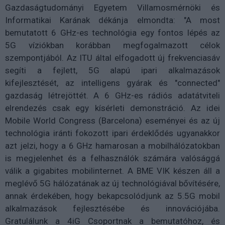
Gazdaságtudományi Egyetem Villamosmérnöki és
Informatikai Karának dékánja elmondta: "A most
bemutatott 6 GHz-es technológia egy fontos lépés az
5G víziókban korábban megfogalmazott célok
szempontjából. Az ITU által elfogadott új frekvenciasáv
segíti a fejlett, 5G alapú ipari alkalmazások
kifejlesztését, az intelligens gyárak és "connected"
gazdaság létrejöttét. A 6 GHz-es rádiós adatátviteli
elrendezés csak egy kísérleti demonstráció. Az idei
Mobile World Congress (Barcelona) eseményei és az új
technológia iránti fokozott ipari érdeklődés ugyanakkor
azt jelzi, hogy a 6 GHz hamarosan a mobilhálózatokban
is megjelenhet és a felhasználók számára valósággá
válik a gigabites mobilinternet. A BME VIK készen áll a
meglévő 5G hálózatának az új technológiával bővítésére,
annak érdekében, hogy bekapcsolódjunk az 5.5G mobil
alkalmazások fejlesztésébe és innovációjába.
Gratulálunk a 4iG Csoportnak a bemutatóhoz, és