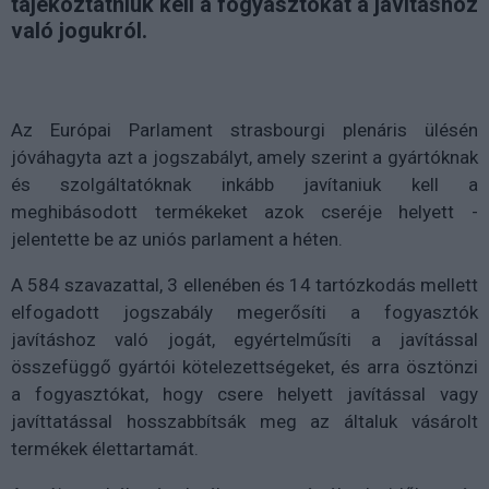
tájékoztatniuk kell a fogyasztókat a javításhoz
való jogukról.
Az Európai Parlament strasbourgi plenáris ülésén
jóváhagyta azt a jogszabályt, amely szerint a gyártóknak
és szolgáltatóknak inkább javítaniuk kell a
meghibásodott termékeket azok cseréje helyett -
jelentette be az uniós parlament a héten.
A 584 szavazattal, 3 ellenében és 14 tartózkodás mellett
elfogadott jogszabály megerősíti a fogyasztók
javításhoz való jogát, egyértelműsíti a javítással
összefüggő gyártói kötelezettségeket, és arra ösztönzi
a fogyasztókat, hogy csere helyett javítással vagy
javíttatással hosszabbítsák meg az általuk vásárolt
termékek élettartamát.