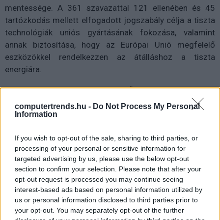
mentessége. A 361 szavazattal 121 ellenében és 45
tartózkodás mellett elfogadott jogszabály célja a tiszta
technológiák uniós gyártásának fokozása, valamint
annak biztosítása, hogy az Európai Unió megfelelő
eszközökkel rendelkezzen az átálláshoz a tiszta
energiára.
A jogszabály meg kívánja erősíteni a nettó nulla
kibocsátású uniós gyártás ellenálló- és
computertrends.hu -
Do Not Process My Personal
versenyképességét, biztonságosabbá és
Information
fenntarthatóbbá teszi az energiarendszereket. Jobb
If you wish to opt-out of the sale, sharing to third parties, or
feltételeket teremt a megfelelő projektek
processing of your personal or sensitive information for
létrehozásához Európában, és vonzza a beruházásokat
targeted advertising by us, please use the below opt-out
azzal a céllal, hogy az unió nettó nulla kibocsátású
section to confirm your selection. Please note that after your
technológiai gyártási kapacitása 2030-ra megközelítse
opt-out request is processed you may continue seeing
vagy elérje az építési igények legalább 40 százalékát. Fel
interest-based ads based on personal information utilized by
fogja gyorsítani az EU 2030-ra vonatkozó éghajlat- és
us or personal information disclosed to third parties prior to
your opt-out. You may separately opt-out of the further
energiapolitikai céljainak eléréséhez szükséges