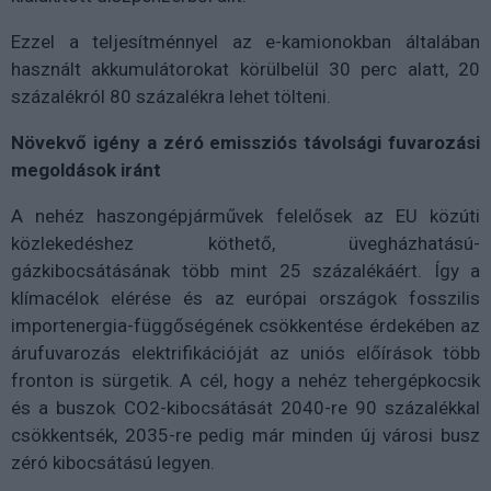
Ezzel a teljesítménnyel az e-kamionokban általában
használt akkumulátorokat körülbelül 30 perc alatt, 20
százalékról 80 százalékra lehet tölteni.
Növekvő igény a zéró emissziós távolsági fuvarozási
megoldások iránt
A nehéz haszongépjárművek felelősek az EU közúti
közlekedéshez köthető, üvegházhatású-
gázkibocsátásának több mint 25 százalékáért. Így a
klímacélok elérése és az európai országok fosszilis
importenergia-függőségének csökkentése érdekében az
árufuvarozás elektrifikációját az uniós előírások több
fronton is sürgetik. A cél, hogy a nehéz tehergépkocsik
és a buszok CO2-kibocsátását 2040-re 90 százalékkal
csökkentsék, 2035-re pedig már minden új városi busz
zéró kibocsátású legyen.