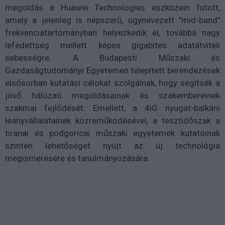
megoldás a Huawei Technologies eszközein futott,
amely a jelenleg is népszerű, úgynevezett "mid-band"
frekvenciatartományban helyezkedik el, továbbá nagy
lefedettség mellett képes gigabites adatátviteli
sebességre. A Budapesti Műszaki és
Gazdaságtudományi Egyetemen telepített berendezések
elsősorban kutatási célokat szolgálnak, hogy segítsék a
jövő hálózati megoldásainak és szakembereinek
szakmai fejlődését. Emellett, a 4iG nyugat-balkáni
leányvállalatainak közreműködésével, a tesztidőszak a
tiranai és podgoricai műszaki egyetemek kutatóinak
szintén lehetőséget nyújt az új technológia
megismerésére és tanulmányozására.