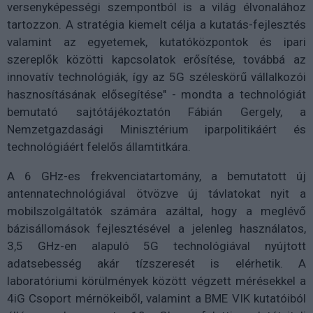
versenyképességi szempontból is a világ élvonalához
tartozzon. A stratégia kiemelt célja a kutatás-fejlesztés
valamint az egyetemek, kutatóközpontok és ipari
szereplők közötti kapcsolatok erősítése, továbbá az
innovatív technológiák, így az 5G széleskörű vállalkozói
hasznosításának elősegítése" - mondta a technológiát
bemutató sajtótájékoztatón Fábián Gergely, a
Nemzetgazdasági Minisztérium iparpolitikáért és
technológiáért felelős államtitkára.
A 6 GHz-es frekvenciatartomány, a bemutatott új
antennatechnológiával ötvözve új távlatokat nyit a
mobilszolgáltatók számára azáltal, hogy a meglévő
bázisállomások fejlesztésével a jelenleg használatos,
3,5 GHz-en alapuló 5G technológiával nyújtott
adatsebesség akár tízszeresét is elérhetik. A
laboratóriumi körülmények között végzett mérésekkel a
4iG Csoport mérnökeiből, valamint a BME VIK kutatóiból