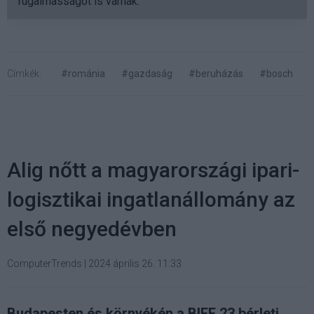
rugalmasságot is várnak.
Címkék:
#románia
#gazdaság
#beruházás
#bosch
Alig nőtt a magyarországi ipari-
logisztikai ingatlanállomány az
első negyedévben
ComputerTrends
|
2024 április 26. 11:33
Budapesten és környékén a BIEF 23 bérleti