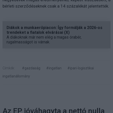
bérleti szerződéseknek csak a 14 százalékát jelentették.
Diákok a munkaerőpiacon: Így formálják a 2026-os
trendeket a fiatalok elvárásai (X)
A diákoknak már nem elég a magas órabér,
rugalmasságot is várnak.
Címkék:
#gazdaság
#ingatlan
#ipari-logisztikai
ingatlanállomány
Az EP jóváhagyta a nettó nulla