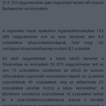
313 705 négyzetméter ipari-logisztikai terület állt üresen
Budapesten és környékén.
A regionális hazai spekulatív ingatlanállományban 103
085 négyzetméter volt az üres területet, ami 6,5
százalékos kihasználatlanságnak felel meg. Az
országos kihasználatlansági mutató 8,2 százalék.
Az első negyedévben a teljes bérlői kereslet a
fővárosban és környékén 90 875 négyzetméter tett ki,
ami 15 százalékos csökkenés az előző év azonos
időszakában regisztrált volumenhez képest. Az új bérleti
szerződések 45 százalékkal, míg az előbérletek 25
százalékkal járultak hozzá a teljes kereslethez. A
bővülésre vonatkozó szerződések 16 százalékot tettek
ki. A szerződéshosszabbítások aránya a korábbi
negyedévek magas eredményeihez képest visszaesett, a