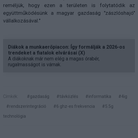
reméljük, hogy ezen a területen is folytatódik az
együttműködésünk a magyar gazdaság "zászlóshajó"
vállalkozásával."
Diákok a munkaerőpiacon: Így formálják a 2026-os
trendeket a fiatalok elvárásai (X)
A diákoknak már nem elég a magas órabér,
rugalmasságot is várnak.
Címkék:
#gazdaság
#távközlés
#informatika
#4ig
#rendszerintegráció
#6 ghz-es frekvencia
#5.5g
technológia