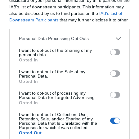
disclosure of your personal information by third parties on the
klímasemlegességre való átállást, továbbá támogatja az
IAB’s list of downstream participants. This information may
EU arra irányuló erőfeszítéseit, hogy energiafüggetlenné
also be disclosed by us to third parties on the
IAB’s List of
váljon.
Downstream Participants
that may further disclose it to other
third parties.
A jogszabály meg kívánja teremteni a legjobb
Please note that this website/app uses one or more Google
Personal Data Processing Opt Outs
feltételeket azoknak az ágazatoknak, amelyek
services and may gather and store information including but
létfontosságúak, hogy 2050-re az EU elérje a nettó zéró
not limited to your visit or usage behaviour. You may click to
I want to opt-out of the Sharing of my
kibocsátást. Olyan technológiákkal foglalkozik, amelyek
personal data.
grant or deny consent to Google and its third-party tags to
Opted In
jelentős mértékben hozzájárulnak a dekarbonizációhoz.
use your data for below specified purposes in below Google
consent section.
A támogatandó technológiák közé tartozik az
I want to opt-out of the Sale of my
Personal Data.
atomenergia, a fotovoltaikus napenergia és
Opted In
naphőenergia, a szárazföldi szélenergia és tengeri
I want to opt-out of processing my
megújuló energia, az akkumulátorok és egyéb
Personal Data for Targeted Advertising.
energiatárolók, a hőszivattyúk és a geotermikus energia,
Opted In
az elektrolizátorok és az üzemanyagcellák, a
I want to opt-out of Collection, Use,
fenntartható alternatív üzemanyag-technológiák, a kis
Retention, Sale, and/or Sharing of my
Personal Data that Is Unrelated with the
moduláris reaktorok.
Purposes for which it was collected.
Opted Out
A jogszabályt még a tagállami kormányokat tömörítő