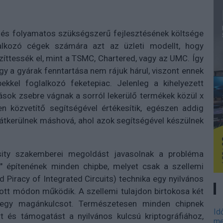
k és folyamatos szükségszerű fejlesztésének költsége
alkozó cégek számára azt az üzleti modellt, hogy
íttessék el, mint a TSMC, Chartered, vagy az UMC. Így
gy a gyárak fenntartása nem rájuk hárul, viszont ennek
ekkel foglalkozó feketepiac. Jelenleg a kihelyezett
ások zsebre vágnak a sorról lekerülő termékek közül x
 közvetítő segítségével értékesítik, egészen addig
 átkerülnek máshová, ahol azok segítségével készülnek
sity szakemberei megoldást javasolnak a probléma
t" építenének minden chipbe, melyet csak a szellemi
nd Piracy of Integrated Circuits) technika egy nyilvános
kott módon működik. A szellemi tulajdon birtokosa két
s egy magánkulcsot. Természetesen minden chipnek
Id
rt és támogatást a nyilvános kulcsú kriptográfiához,
me