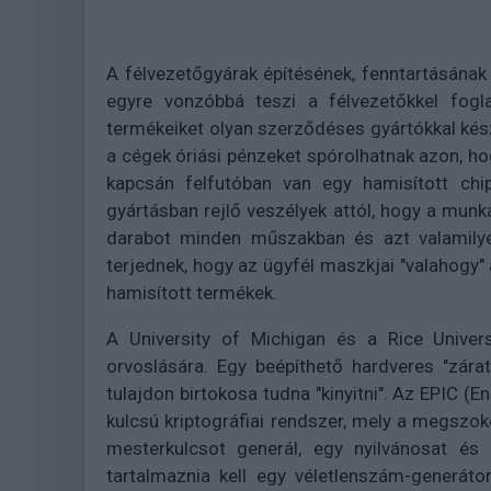
A félvezetőgyárak építésének, fenntartásána
egyre vonzóbbá teszi a félvezetőkkel fogl
termékeiket olyan szerződéses gyártókkal kész
a cégek óriási pénzeket spórolhatnak azon, ho
kapcsán felfutóban van egy hamisított chip
gyártásban rejlő veszélyek attól, hogy a munk
darabot minden műszakban és azt valamilyen
terjednek, hogy az ügyfél maszkjai "valahogy"
hamisított termékek.
A University of Michigan és a Rice Univer
orvoslására. Egy beépíthető hardveres "zára
tulajdon birtokosa tudna "kinyitni". Az EPIC (E
kulcsú kriptográfiai rendszer, mely a megszo
mesterkulcsot generál, egy nyilvánosat é
tartalmaznia kell egy véletlenszám-generáto