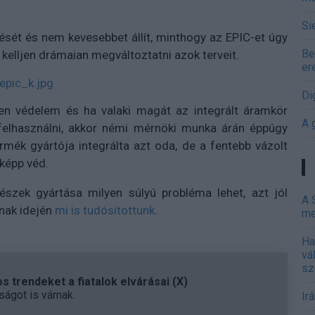
Si
ését és nem kevesebbet állít, minthogy az EPIC-et úgy
Be
 kelljen drámaian megváltoztatni azok terveit.
er
Di
en védelem és ha valaki magát az integrált áramkör
A 
n felhasználni, akkor némi mérnöki munka árán éppúgy
ermék gyártója integrálta azt oda, de a fentebb vázolt
képp véd.
észek gyártása milyen súlyú probléma lehet, azt jól
A 
anak idején
mi is tudósítottunk
.
me
Ha
vá
sz
 trendeket a fiatalok elvárásai (X)
ágot is várnak.
Ir