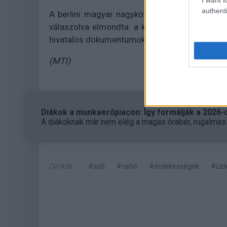
authenti
A berlini magyar nagykövetség gazdasági os
válaszolva elmondta: a kiállításon személyese
hivatalos dokumentumokat pedig tanulmányozás
(MTI)
Diákok a munkaerőpiacon: Így formálják a 2026-os
A diákoknak már nem elég a magas órabér, rugalmass
Címkék:
#spb
#cebit
#érdekességek
#üzl