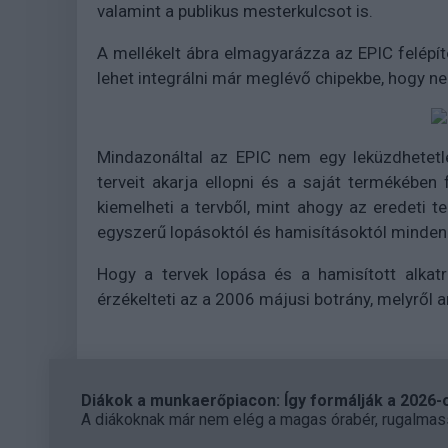
valamint a publikus mesterkulcsot is.
A mellékelt ábra elmagyarázza az EPIC felépít
lehet integrálni már meglévő chipekbe, hogy ne
Mindazonáltal az EPIC nem egy leküzdhetetl
terveit akarja ellopni és a saját termékébe
kiemelheti a tervből, mint ahogy az eredeti t
egyszerű lopásoktól és hamisításoktól minden
Hogy a tervek lopása és a hamisított alkatr
érzékelteti az a 2006 májusi botrány, melyről 
Diákok a munkaerőpiacon: Így formálják a 2026-os
A diákoknak már nem elég a magas órabér, rugalmass