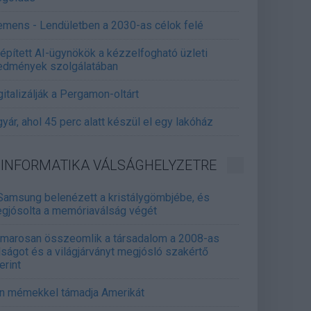
emens - Lendületben a 2030-as célok felé
épített AI-ügynökök a kézzelfogható üzleti
edmények szolgálatában
gitalizálják a Pergamon-oltárt
gyár, ahol 45 perc alatt készül el egy lakóház
INFORMATIKA VÁLSÁGHELYZETRE
Samsung belenézett a kristálygömbjébe, és
gjósolta a memóriaválság végét
marosan összeomlik a társadalom a 2008-as
lságot és a világjárványt megjósló szakértő
erint
án mémekkel támadja Amerikát