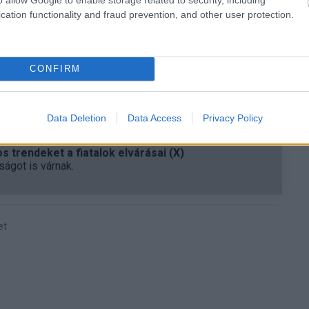
cation functionality and fraud prevention, and other user protection.
ztályának munkatársa,
Juhász Imre
az MTI kérdésére
n tájékozódott a történtekről, az esettel kapcsolatos
ra bekérték a magyar vállalat képviselőjétől.
CONFIRM
Data Deletion
Data Access
Privacy Policy
 trendeket a fiatalok elvárásai (X)
ágot is várnak.
et