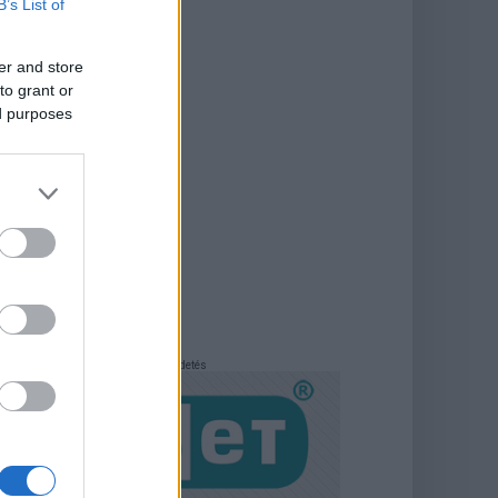
B’s List of
er and store
to grant or
ed purposes
Hirdetés