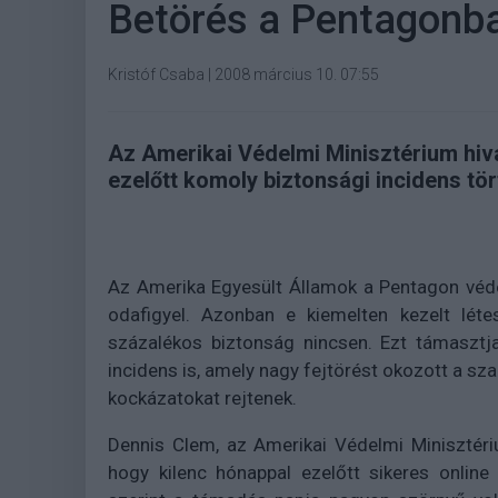
Betörés a Pentagonb
Kristóf Csaba
|
2008 március 10. 07:55
Az Amerikai Védelmi Minisztérium hiva
ezelőtt komoly biztonsági incidens tö
Az Amerika Egyesült Államok a Pentagon véd
odafigyel. Azonban e kiemelten kezelt lé
százalékos biztonság nincsen. Ezt támasztja
incidens is, amely nagy fejtörést okozott a s
kockázatokat rejtenek.
Dennis Clem, az Amerikai Védelmi Minisztéri
hogy kilenc hónappal ezelőtt sikeres onlin