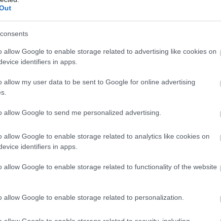
Out
lannak tartotta, Quittenden azonban a braunschweigi
 mely az SPB meghallgatása nélkül, azonnali hatállyal
consents
t termékek a CeBIT-ről való eltávolítását. A bírósági
zték, hogy mindent elvisznek, amely a kérdéses logót
o allow Google to enable storage related to advertising like cookies on
evice identifiers in apps.
kusan ugyanaz, jóllehet a képi megjelenítés és az írás
o allow my user data to be sent to Google for online advertising
s.
zzátéve, hogy a jogi vitáktól tartva cégük másik
tatták a standon kiállított termékeket. A végrehajtó a
to allow Google to send me personalized advertising.
ban a kiszolgáló helységekből mindent elvittek, amin a
a még a standon dolgozók táskájába is belenyúltak. A
o allow Google to enable storage related to analytics like cookies on
ja, hogy állítólag még a kérdéses emblémával ellátott
evice identifiers in apps.
.
o allow Google to enable storage related to functionality of the website
n dolgokat is elvittek a kiállító területről, amelyek a
et márkanév pedig Németországon kívül bárhol jogosan
o allow Google to enable storage related to personalization.
épések megtételéhez szükséges eszközöket keresi, de a
o allow Google to enable storage related to security, including