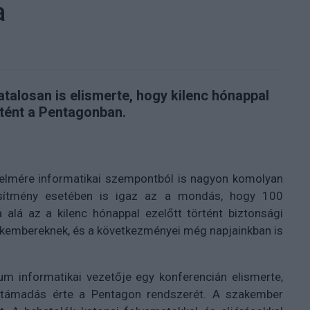
a
talosan is elismerte, hogy kilenc hónappal
rtént a Pentagonban.
elmére informatikai szempontból is nagyon komolyan
tesítmény esetében is igaz az a mondás, hogy 100
 alá az a kilenc hónappal ezelőtt történt biztonsági
zakembereknek, és a következményei még napjainkban is
um informatikai vezetője egy konferencián elismerte,
e támadás érte a Pentagon rendszerét. A szakember