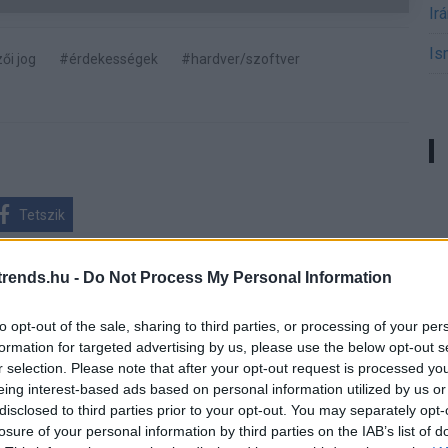
Ir
Is
ői jog
#érdekességek
#hardver/szoftver
Tetszik
rends.hu -
Do Not Process My Personal Information
bonok esete
to opt-out of the sale, sharing to third parties, or processing of your per
formation for targeted advertising by us, please use the below opt-out s
r selection. Please note that after your opt-out request is processed y
eing interest-based ads based on personal information utilized by us or
disclosed to third parties prior to your opt-out. You may separately opt-
 gyártó magyar SPB Kft. a hannoveri CeBIT-
losure of your personal information by third parties on the IAB’s list of