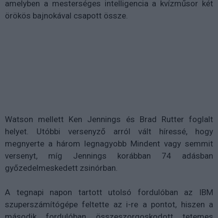
amelyben a mesterséges intelligencia a kvízműsor két
örökös bajnokával csapott össze.
Watson mellett Ken Jennings és Brad Rutter foglalt
helyet. Utóbbi versenyző arról vált híressé, hogy
megnyerte a három legnagyobb Mindent vagy semmit
versenyt, míg Jennings korábban 74 adásban
győzedelmeskedett zsinórban.
A tegnapi napon tartott utolsó fordulóban az IBM
szuperszámítógépe feltette az i-re a pontot, hiszen a
második fordulóban összeszorgoskodott tetemes