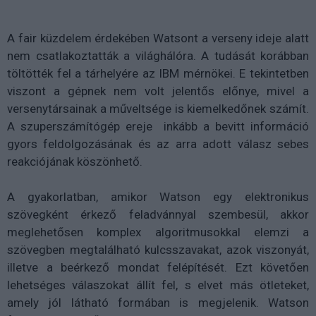
A fair küzdelem érdekében Watsont a verseny ideje alatt
nem csatlakoztatták a világhálóra. A tudását korábban
töltötték fel a tárhelyére az IBM mérnökei. E tekintetben
viszont a gépnek nem volt jelentős előnye, mivel a
versenytársainak a műveltsége is kiemelkedőnek számít.
A szuperszámítógép ereje inkább a bevitt információ
gyors feldolgozásának és az arra adott válasz sebes
reakciójának köszönhető.
A gyakorlatban, amikor Watson egy elektronikus
szövegként érkező feladvánnyal szembesül, akkor
meglehetősen komplex algoritmusokkal elemzi a
szövegben megtalálható kulcsszavakat, azok viszonyát,
illetve a beérkező mondat felépítését. Ezt követően
lehetséges válaszokat állít fel, s elvet más ötleteket,
amely jól látható formában is megjelenik. Watson