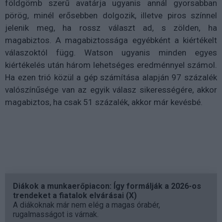
földgömb szerű avatárja ugyanis annál gyorsabban
pörög, minél erősebben dolgozik, illetve piros színnel
jelenik meg, ha rossz választ ad, s zölden, ha
magabiztos. A magabiztossága egyébként a kiértékelt
válaszoktól függ. Watson ugyanis minden egyes
kiértékelés után három lehetséges eredménnyel számol.
Ha ezen trió közül a gép számítása alapján 97 százalék
valószínűsége van az egyik válasz sikerességére, akkor
magabiztos, ha csak 51 százalék, akkor már kevésbé.
Diákok a munkaerőpiacon: Így formálják a 2026-os
trendeket a fiatalok elvárásai (X)
A diákoknak már nem elég a magas órabér,
rugalmasságot is várnak.