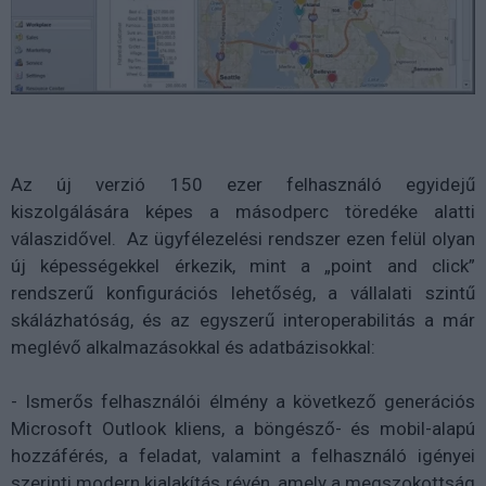
Az új verzió 150 ezer felhasználó egyidejű
kiszolgálására képes a másodperc töredéke alatti
válaszidővel. Az ügyfélezelési rendszer ezen felül olyan
új képességekkel érkezik, mint a „point and click”
rendszerű konfigurációs lehetőség, a vállalati szintű
skálázhatóság, és az egyszerű interoperabilitás a már
meglévő alkalmazásokkal és adatbázisokkal:
- Ismerős felhasználói élmény a következő generációs
Microsoft Outlook kliens, a böngésző- és mobil-alapú
hozzáférés, a feladat, valamint a felhasználó igényei
szerinti modern kialakítás révén, amely a megszokottság