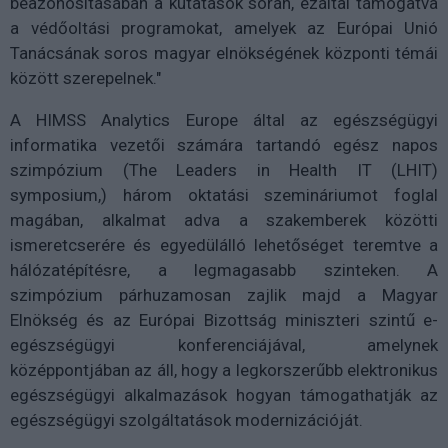
beazonosításában a kutatások során, ezáltal támogatva
a védőoltási programokat, amelyek az Európai Unió
Tanácsának soros magyar elnökségének központi témái
között szerepelnek."
A HIMSS Analytics Europe által az egészségügyi
informatika vezetői számára tartandó egész napos
szimpózium (The Leaders in Health IT (LHIT)
symposium,) három oktatási szemináriumot foglal
magában, alkalmat adva a szakemberek közötti
ismeretcserére és egyedülálló lehetőséget teremtve a
hálózatépítésre, a legmagasabb szinteken. A
szimpózium párhuzamosan zajlik majd a Magyar
Elnökség és az Európai Bizottság miniszteri szintű e-
egészségügyi konferenciájával, amelynek
középpontjában az áll, hogy a legkorszerűbb elektronikus
egészségügyi alkalmazások hogyan támogathatják az
egészségügyi szolgáltatások modernizációját.