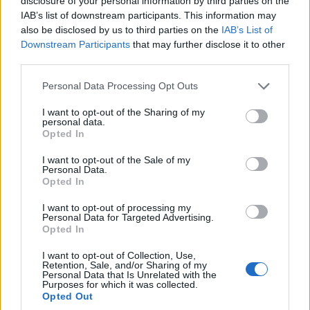
disclosure of your personal information by third parties on the
A legfrissebb híreket nyomon követheti a Twitteren:
IAB’s list of downstream participants. This information may
also be disclosed by us to third parties on the
IAB’s List of
http://twitter.com/EU_ehealthweek
Downstream Participants
that may further disclose it to other
third parties.
Please note that this website/app uses one or more Google
Personal Data Processing Opt Outs
Diákok a munkaerőpiacon: Így formálják a 2026-os
services and may gather and store information including but
trendeket a fiatalok elvárásai (X)
not limited to your visit or usage behaviour. You may click to
I want to opt-out of the Sharing of my
A diákoknak már nem elég a magas órabér,
personal data.
grant or deny consent to Google and its third-party tags to
rugalmasságot is várnak.
Opted In
use your data for below specified purposes in below Google
consent section.
I want to opt-out of the Sale of my
Personal Data.
Opted In
Címkék:
#ehealth 2011
#rendezvény
#budapest
#e-
I want to opt-out of processing my
Personal Data for Targeted Advertising.
egészségügy
#üzlet
Opted In
I want to opt-out of Collection, Use,
Retention, Sale, and/or Sharing of my
Personal Data that Is Unrelated with the
Purposes for which it was collected.
Opted Out