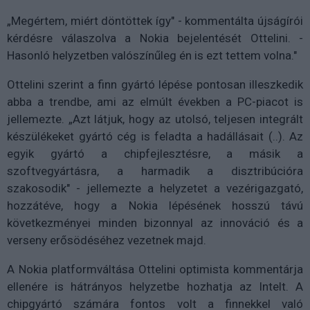
„Megértem, miért döntöttek így" - kommentálta újságírói
kérdésre válaszolva a Nokia bejelentését Ottelini. -
Hasonló helyzetben valószínűleg én is ezt tettem volna."
Ottelini szerint a finn gyártó lépése pontosan illeszkedik
abba a trendbe, ami az elmúlt években a PC-piacot is
jellemezte. „Azt látjuk, hogy az utolsó, teljesen integrált
készülékeket gyártó cég is feladta a hadállásait (..). Az
egyik gyártó a chipfejlesztésre, a másik a
szoftvegyártásra, a harmadik a disztribúcióra
szakosodik" - jellemezte a helyzetet a vezérigazgató,
hozzátéve, hogy a Nokia lépésének hosszú távú
következményei minden bizonnyal az innováció és a
verseny erősödéséhez vezetnek majd.
A Nokia platformváltása Ottelini optimista kommentárja
ellenére is hátrányos helyzetbe hozhatja az Intelt. A
chipgyártó számára fontos volt a finnekkel való