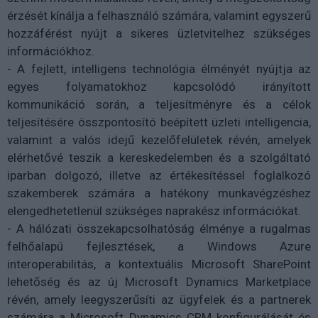
érzését kínálja a felhasználó számára, valamint egyszerű
hozzáférést nyújt a sikeres üzletvitelhez szükséges
információkhoz.
- A fejlett, intelligens technológia élményét nyújtja az
egyes folyamatokhoz kapcsolódó irányított
kommunikáció során, a teljesítményre és a célok
teljesítésére összpontosító beépített üzleti intelligencia,
valamint a valós idejű kezelőfelületek révén, amelyek
elérhetővé teszik a kereskedelemben és a szolgáltató
iparban dolgozó, illetve az értékesítéssel foglalkozó
szakemberek számára a hatékony munkavégzéshez
elengedhetetlenül szükséges naprakész információkat.
- A hálózati összekapcsolhatóság élménye a rugalmas
felhőalapú fejlesztések, a Windows Azure
interoperabilitás, a kontextuális Microsoft SharePoint
lehetőség és az új Microsoft Dynamics Marketplace
révén, amely leegyszerűsíti az ügyfelek és a partnerek
számára a Microsoft Dynamics CRM konfigurálását és