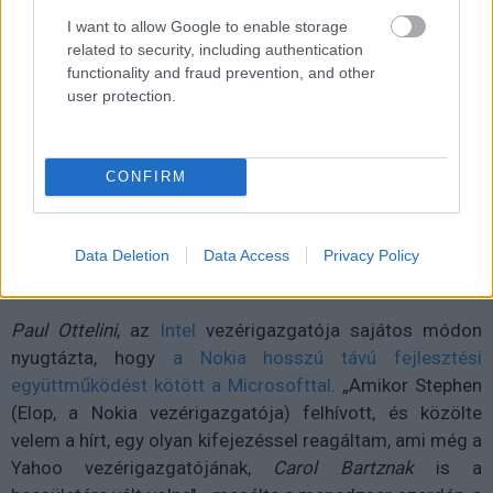
I want to allow Google to enable storage
related to security, including authentication
functionality and fraud prevention, and other
user protection.
CONFIRM
Data Deletion
Data Access
Privacy Policy
Paul Ottelini
, az
Intel
vezérigazgatója sajátos módon
nyugtázta, hogy
a Nokia hosszú távú fejlesztési
együttműködést kötött a Microsofttal
. „Amikor Stephen
(Elop, a Nokia vezérigazgatója) felhívott, és közölte
velem a hírt, egy olyan kifejezéssel reagáltam, ami még a
Yahoo vezérigazgatójának,
Carol Bartznak
is a