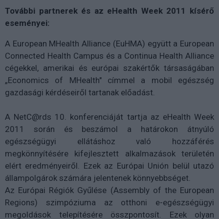
További partnerek és az eHealth Week 2011 kísérő
eseményei:
A European MHealth Alliance (EuHMA) együtt a European
Connected Health Campus és a Continua Health Alliance
cégekkel, amerikai és európai szakértők társaságában
„Economics of MHealth" címmel a mobil egészség
gazdasági kérdéseiről tartanak előadást.
A NetC@rds 10. konferenciáját tartja az eHealth Week
2011 során és beszámol a határokon átnyúló
egészségügyi ellátáshoz való hozzáférés
megkönnyítésére kifejlesztett alkalmazások területén
elért eredményeiről. Ezek az Európai Unión belül utazó
állampolgárok számára jelentenek könnyebbséget.
Az Európai Régiók Gyűlése (Assembly of the European
Regions) szimpóziuma az otthoni e-egészségügyi
megoldások telepítésére összpontosít. Ezek olyan