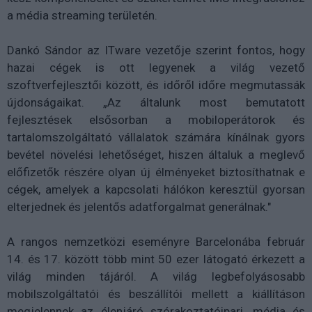
a média streaming területén.
Dankó Sándor az ITware vezetője szerint fontos, hogy
hazai cégek is ott legyenek a világ vezető
szoftverfejlesztői között, és időről időre megmutassák
újdonságaikat. „Az általunk most bemutatott
fejlesztések elsősorban a mobiloperátorok és
tartalomszolgáltató vállalatok számára kínálnak gyors
bevétel növelési lehetőséget, hiszen általuk a meglevő
előfizetők részére olyan új élményeket biztosíthatnak e
cégek, amelyek a kapcsolati hálókon keresztül gyorsan
elterjednek és jelentős adatforgalmat generálnak."
A rangos nemzetközi eseményre Barcelonába február
14. és 17. között több mint 50 ezer látogató érkezett a
világ minden tájáról. A világ legbefolyásosabb
mobilszolgáltatói és beszállítói mellett a kiállításon
megjelennek az élenjáró szórakoztatóipari, média és