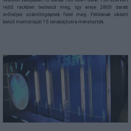
rejtő rackben testesül meg, így ereje 2800 darab
erőteljes számítógépnek felel meg. Példának okáért
belső memóriáját 15 terabájtosra méretezték.