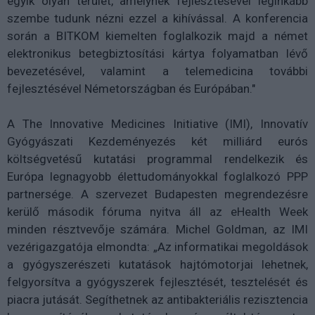
egyik olyan terület, amelynek fejlesztésével leginkább
szembe tudunk nézni ezzel a kihívással. A konferencia
során a BITKOM kiemelten foglalkozik majd a német
elektronikus betegbiztosítási kártya folyamatban lévő
bevezetésével, valamint a telemedicina további
fejlesztésével Németországban és Európában."
A The Innovative Medicines Initiative (IMI), Innovatív
Gyógyászati Kezdeményezés két milliárd eurós
költségvetésű kutatási programmal rendelkezik és
Európa legnagyobb élettudományokkal foglalkozó PPP
partnersége. A szervezet Budapesten megrendezésre
kerülő második fóruma nyitva áll az eHealth Week
minden résztvevője számára. Michel Goldman, az IMI
vezérigazgatója elmondta: „Az informatikai megoldások
a gyógyszerészeti kutatások hajtómotorjai lehetnek,
felgyorsítva a gyógyszerek fejlesztését, tesztelését és
piacra jutását. Segíthetnek az antibakteriális rezisztencia