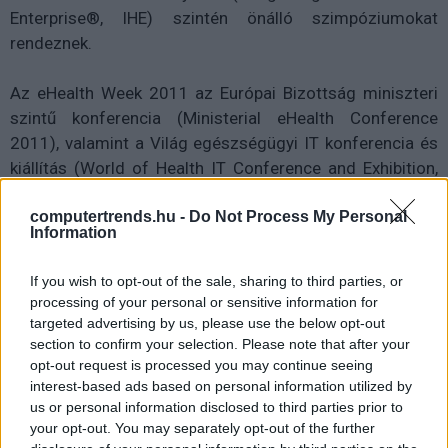
Enterprise®, IHE) szintén önálló szimpóziumokat
rendeznek.
Az eHealth Week 2011 az Európai Bizottság miniszteri
szintű konferencia (Ministerial eHealth Conference
2011), valamint a Világ egészségügyi IT konferencia és
kiállítás (World of Health IT Conference and Exhibition,
WoHIT) közös rendezvénye. A konferencia az Európai
computertrends.hu -
Do Not Process My Personal
Bizottság, a HIMSS Europe (Healthcare Information and
Information
Management Systems Society Europe) és az Európai
Unió Tanácsának soros magyar elnökségének közös
If you wish to opt-out of the sale, sharing to third parties, or
szervezésében valósul meg. Az AGFA Healthcare, a
processing of your personal or sensitive information for
Hitachi Data Systems, az EPIC, az InterSystems, a
targeted advertising by us, please use the below opt-out
Microsoft és az Oracle már megerősítették
section to confirm your selection. Please note that after your
opt-out request is processed you may continue seeing
részvételüket az eHealth Week 2011 szakmai kiállításon.
interest-based ads based on personal information utilized by
További részletekért látogasson el a
us or personal information disclosed to third parties prior to
www.ehealthweek.org oldalra.
your opt-out. You may separately opt-out of the further