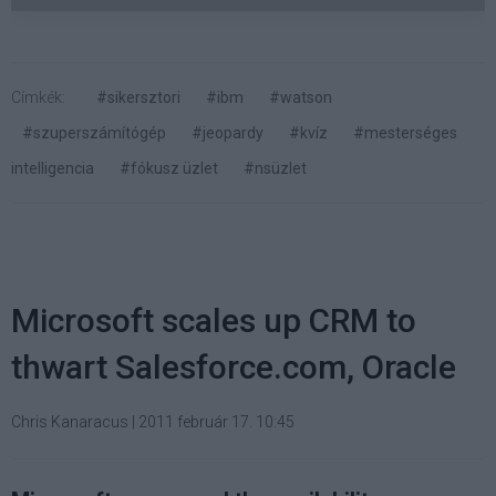
Címkék:
#sikersztori
#ibm
#watson
#szuperszámítógép
#jeopardy
#kvíz
#mesterséges
intelligencia
#fókusz üzlet
#nsüzlet
Microsoft scales up CRM to
thwart Salesforce.com, Oracle
Chris Kanaracus
|
2011 február 17. 10:45