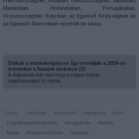
Franciaországban, Indiában, Olaszországban, Japánban,
Mexikóban, Hollandiában, Portugáliában,
Oroszországban, Svájcban, az Egyesült Királyságban és
az Egyesült Államokban vezették be eddig.
Diákok a munkaerőpiacon: Így formálják a 2026-os
trendeket a fiatalok elvárásai (X)
A diákoknak már nem elég a magas órabér,
rugalmasságot is várnak.
Címkék:
#szoftver
#microsoft
#dynamics
#crm
#ügyfélkapcsolat-kezelés
#megjelenés
#kivinfo
#üzlet
#hardver/szoftver
#nsüzlet