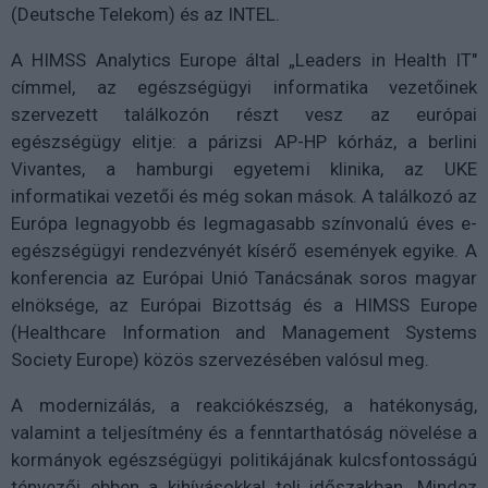
(Deutsche Telekom) és az INTEL.
A HIMSS Analytics Europe által „Leaders in Health IT"
címmel, az egészségügyi informatika vezetőinek
szervezett találkozón részt vesz az európai
egészségügy elitje: a párizsi AP-HP kórház, a berlini
Vivantes, a hamburgi egyetemi klinika, az UKE
informatikai vezetői és még sokan mások. A találkozó az
Európa legnagyobb és legmagasabb színvonalú éves e-
egészségügyi rendezvényét kísérő események egyike. A
konferencia az Európai Unió Tanácsának soros magyar
elnöksége, az Európai Bizottság és a HIMSS Europe
(Healthcare Information and Management Systems
Society Europe) közös szervezésében valósul meg.
A modernizálás, a reakciókészség, a hatékonyság,
valamint a teljesítmény és a fenntarthatóság növelése a
kormányok egészségügyi politikájának kulcsfontosságú
tényezői ebben a kihívásokkal teli időszakban. Mindez