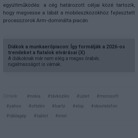
együttműködés: a cég határozott céljai közé tartozik,
hogy megvesse a lábát a mobileszközökhöz fejlesztett
processzorok Arm-dominálta piacán.
Diákok a munkaerőpiacon: Így formálják a 2026-os
trendeket a fiatalok elvárásai (X)
A diákoknak már nem elég a magas órabér,
rugalmasságot is várnak.
Címkék:
#nokia
#távközlés
#üzlet
#microsoft
#yahoo
#ottelini
#bartz
#elop
#okostelefon
#táblagép
#tablet
#intel