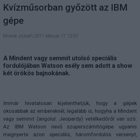
Kvízműsorban győzött az IBM
gépe
Molnár József
|
2011 február 17. 12:07
A Mindent vagy semmit utolsó speciális
fordulójában Watson esély sem adott a show
két örökös bajnokának.
Immár hivatalosan kijelenthetjük, hogy a gépek
okosabbak az embereknél, legalább is, hogyha a Mindent
vagy semmit (angolul: Jeopardy) vetélkedőről van szó.
Az IBM Watson nevű szuperszámítógépe ugyanis
megnyerte azon speciális, háromfordulós versenyt,