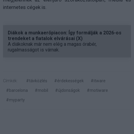
internetes cégek is.
Diákok a munkaerőpiacon: Így formálják a 2026-os
trendeket a fiatalok elvárásai (X)
A diákoknak már nem elég a magas órabér,
rugalmasságot is várnak.
Címkék:
#távközlés
#érdekességek
#itware
#barcelona
#mobil
#újdonságok
#motiware
#myparty