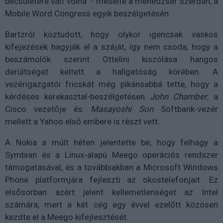
becsületére vált volna" - mesélte a menedzser szerdán, a
Mobile Word Congress egyik beszélgetésén.
Bartzról köztudott, hogy olykor igencsak vaskos
kifejezések hagyják el a száját, így nem csoda, hogy a
beszámolók szerint Ottelini kiszólása hangos
derültséget keltett a hallgatóság körében. A
vezérigazgatói fricskát még pikánsabbá tette, hogy a
kérdéses kerekasztal-beszélgetésen
John Chamber
, a
Cisco vezetője és
Masayoshi Son
Softbank-vezér
mellett a Yahoo első embere is részt vett.
A Nokia a múlt héten jelentette be, hogy felhagy a
Symbian és a Linux-alapú Meego operációs rendszer
támogatásával, és a továbbiakban a Microsoft Windows
Phone platformjára fejleszti az okostelefonjait. Ez
elsősorban azért jelent kellemetlenséget az Intel
számára, mert a két cég egy évvel ezelőtt közösen
kezdte el a Meego kifejlesztését.