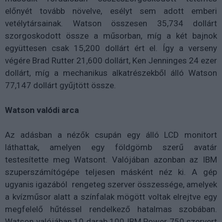
előnyét tovább növelve, esélyt sem adott emberi
vetélytársainak. Watson összesen 35,734 dollárt
szorgoskodott össze a műsorban, míg a két bajnok
együttesen csak 15,200 dollárt ért el. Így a verseny
végére Brad Rutter 21,600 dollárt, Ken Jenninges 24 ezer
dollárt, míg a mechanikus alkatrészekből álló Watson
77,147 dollárt gyűjtött össze.
Watson valódi arca
Az adásban a nézők csupán egy álló LCD monitort
láthattak, amelyen egy földgömb szerű avatár
testesítette meg Watsont. Valójában azonban az IBM
szuperszámítógépe teljesen másként néz ki. A gép
ugyanis igazából rengeteg szerver összessége, amelyek
a kvízműsor alatt a színfalak mögött voltak elrejtve egy
megfelelő hűtéssel rendelkező hatalmas szobában.
Watson valójában 10 darab 100 IBM Power 750 szervert