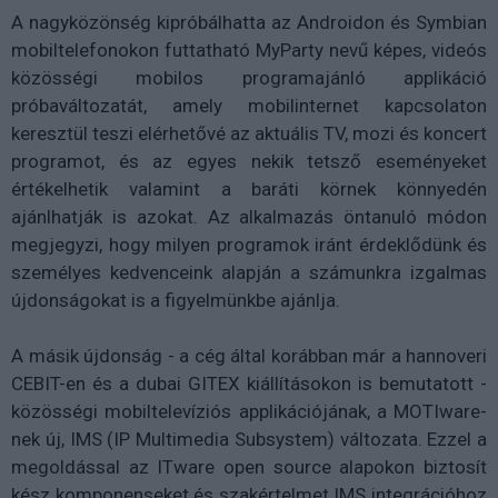
A nagyközönség kipróbálhatta az Androidon és Symbian
mobiltelefonokon futtatható MyParty nevű képes, videós
közösségi mobilos programajánló applikáció
próbaváltozatát, amely mobilinternet kapcsolaton
keresztül teszi elérhetővé az aktuális TV, mozi és koncert
programot, és az egyes nekik tetsző eseményeket
értékelhetik valamint a baráti körnek könnyedén
ajánlhatják is azokat. Az alkalmazás öntanuló módon
megjegyzi, hogy milyen programok iránt érdeklődünk és
személyes kedvenceink alapján a számunkra izgalmas
újdonságokat is a figyelmünkbe ajánlja.
A másik újdonság - a cég által korábban már a hannoveri
CEBIT-en és a dubai GITEX kiállításokon is bemutatott -
közösségi mobiltelevíziós applikációjának, a MOTIware-
nek új, IMS (IP Multimedia Subsystem) változata. Ezzel a
megoldással az ITware open source alapokon biztosít
kész komponenseket és szakértelmet IMS integrációhoz