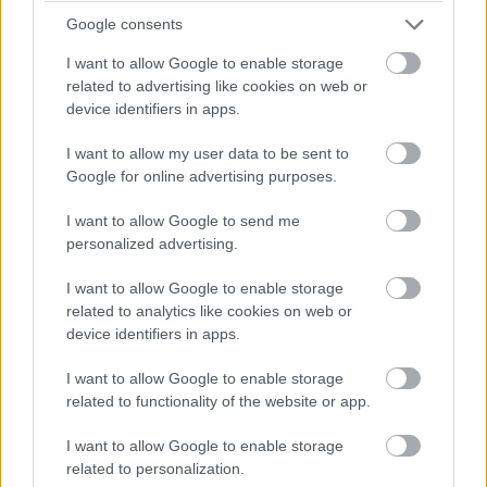
Ottelini: tiszteletben tartom a
Google consents
Nokia döntését
I want to allow Google to enable storage
related to advertising like cookies on web or
device identifiers in apps.
Dávid Imre
|
2011 február 17. 17:36
I want to allow my user data to be sent to
Google for online advertising purposes.
Az Intel vezérigazgatójával a Nokia első
embere tudatta telefonon, hogy a finn
I want to allow Google to send me
mobilgyártó fejlesztési együttműködést kötött
personalized advertising.
a Microsofttal.
I want to allow Google to enable storage
related to analytics like cookies on web or
device identifiers in apps.
I want to allow Google to enable storage
related to functionality of the website or app.
I want to allow Google to enable storage
related to personalization.