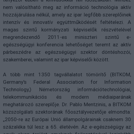
nem valósítható meg az információ technológia aktív
hozzájárulása nélkül, amely az ipar legfőbb szereplőinek
intenzív és innovatív együttműködését feltételezi. A
magas szintű kormányzati képviselők részvételével
megrendezendő 2011-es miniszteri szintű e-
egészségügyi konferencia lehetőséget teremt az aktív
párbeszédre az egészségügyi szektor döntéshozói,
szakemberei, valamint az ipar képviselői között.
A több mint 1350 tagvállalatot tömörítő (BITKOM,
Germany's Federal Association for Information
Technology,) Németország információtechnológiai,
telekommunikációs és modern médiaiparának
meghatározó szereplője. Dr. Pablo Mentzinis, a BITKOM
közszolgálati szektorának főosztályvezetője elmondta:
„2050-re az Európai Unió állampolgárainak csaknem 30
százaléka túl lesz a 65. életévén. Az e-egészségügy az