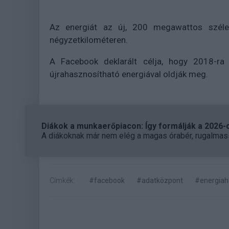
Az energiát az új, 200 megawattos széler
négyzetkilométeren.
A Facebook deklarált célja, hogy 2018-ra 
újrahasznosítható energiával oldják meg.
Diákok a munkaerőpiacon: Így formálják a 2026-os
A diákoknak már nem elég a magas órabér, rugalmass
Címkék:
#facebook
#adatközpont
#energiah