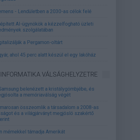
emens - Lendületben a 2030-as célok felé
épített AI-ügynökök a kézzelfogható üzleti
edmények szolgálatában
gitalizálják a Pergamon-oltárt
gyár, ahol 45 perc alatt készül el egy lakóház
INFORMATIKA VÁLSÁGHELYZETRE
Samsung belenézett a kristálygömbjébe, és
gjósolta a memóriaválság végét
marosan összeomlik a társadalom a 2008-as
lságot és a világjárványt megjósló szakértő
erint
án mémekkel támadja Amerikát