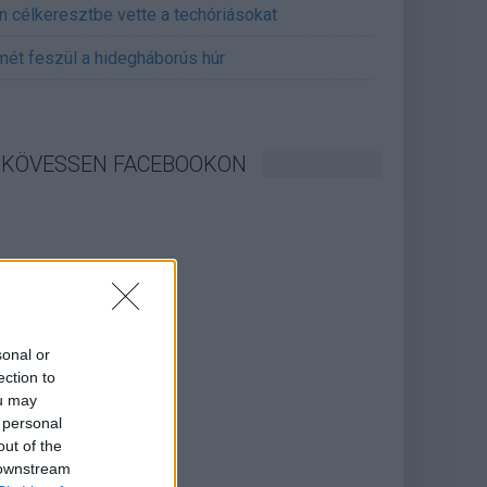
án célkeresztbe vette a techóriásokat
mét feszül a hidegháborús húr
KÖVESSEN FACEBOOKON
sonal or
ection to
ou may
 personal
out of the
 downstream