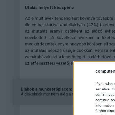
Utalás helyett készpénz
Az elmúlt évek tendenciáját követve továbbra 
illetve bankkártyás/hitelkártyás (42%) fizet
az átutalás aránya csökkent az előző évhez
növekedett. „A következő években a fizeté
megkérdezettek egyre nagyobb körében elfogad
az átutalás népszerűsége csökken. Persze eh
webáruházak ezt a lehetőséget is elérhetővé 
üzletfejlesztési vezetője.
computert
If you wish 
Diákok a munkaerőpiacon: Így formálják a 2026-os
sensitive in
A diákoknak már nem elég a magas órabér, rugalmass
confirm you
continue se
information 
further disc