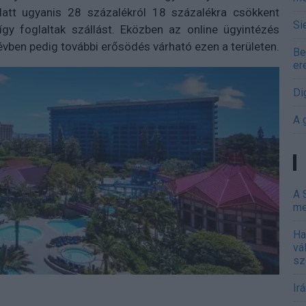
att ugyanis 28 százalékról 18 százalékra csökkent
Si
így foglaltak szállást. Eközben az online ügyintézés
vben pedig további erősödés várható ezen a területen.
Be
er
Di
A 
A 
me
Ha
vá
sz
Ir