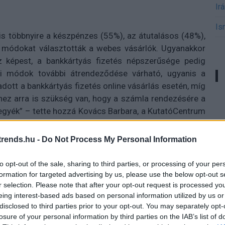
Ir
Is
is többnyire a készpénzes (55%), az átutalásos (48%),
ési módokat választották a webes vásárlók. Ugyanakkor
 képest, a bankkártyás fizetés népszerűsége pedig
si módok további átrendeződése várható, ugyanis a
ott a bankkártyás fizetés online vásárlás esetén, míg
hez arra is szükség van, hogy a számla rendezésére a
tegyék” – tette hozzá Kovács Barbara, a KutatóCentrum
rends.hu -
Do Not Process My Personal Information
to opt-out of the sale, sharing to third parties, or processing of your per
 trendeket a fiatalok elvárásai (X)
formation for targeted advertising by us, please use the below opt-out s
ágot is várnak.
r selection. Please note that after your opt-out request is processed y
eing interest-based ads based on personal information utilized by us or
disclosed to third parties prior to your opt-out. You may separately opt-
losure of your personal information by third parties on the IAB’s list of