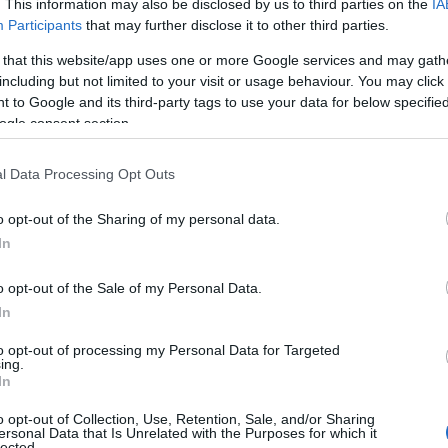
. This information may also be disclosed by us to third parties on the
IA
zállás
#életmód
#kupon
#rendelés
Participants
that may further disclose it to other third parties.
 that this website/app uses one or more Google services and may gath
including but not limited to your visit or usage behaviour. You may click 
 to Google and its third-party tags to use your data for below specifi
ogle consent section.
Tetszik
l Data Processing Opt Outs
o opt-out of the Sharing of my personal data.
zászólások
In
o opt-out of the Sale of my Personal Data.
Facebook
In
to opt-out of processing my Personal Data for Targeted
ing.
In
o opt-out of Collection, Use, Retention, Sale, and/or Sharing
ersonal Data that Is Unrelated with the Purposes for which it
val üzemelő adatközpontot épít a Facebook.
lected.