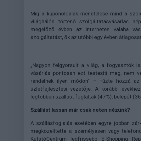
Míg a kuponoldalak menetelése mind a szolg
világhálón történő szolgáltatásvásárlás n
megelőző évben az interneten valaha vásá
szolgáltatást, ők az utóbbi egy évben átlagosan
„Nagyon felgyorsult a világ, a fogyasztók i
vásárlás pontosan ezt testesíti meg, nem v
rendelnek ilyen módon” – fűzte hozzá az
üzletfejlesztési vezetője. A korábbi évekhe
legtöbben szállást foglaltak (47%), belépőt (36
Szállást lassan már csak neten nézünk?
A szállásfoglalás esetében egyre jobban zárk
megközelítette a személyesen vagy telefono
KutatóCentrum legfrissebb E-Shopping Re