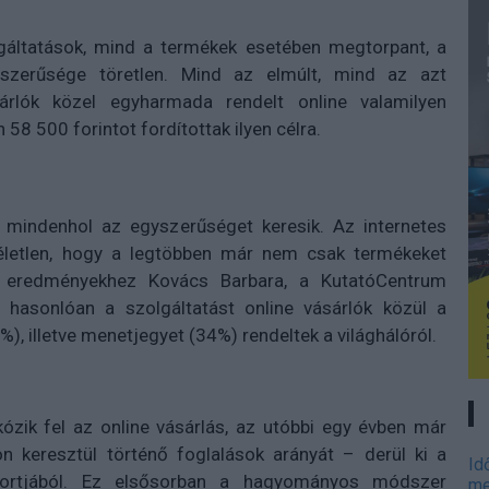
áltatások, mind a termékek esetében megtorpant, a
épszerűsége töretlen. Mind az elmúlt, mind az azt
rlók közel egyharmada rendelt online valamilyen
 58 500 forintot fordítottak ilyen célra.
s mindenhol az egyszerűséget keresik. Az internetes
életlen, hogy a legtöbben már nem csak termékeket
 eredményekhez Kovács Barbara, a KutatóCentrum
z hasonlóan a szolgáltatást online vásárlók közül a
%), illetve menetjegyet (34%) rendeltek a világhálóról.
ózik fel az online vásárlás, az utóbbi egy évben már
n keresztül történő foglalások arányát – derül ki a
Id
portjából. Ez elsősorban a hagyományos módszer
me