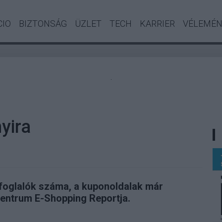
CIO
BIZTONSÁG
ÜZLET
TECH
KARRIER
VÉLEMÉ
.
yira
sfoglalók száma, a kuponoldalak már
Centrum E-Shopping Reportja.