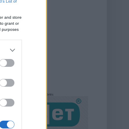
B’s List of
er and store
to grant or
ed purposes
Hirdetés