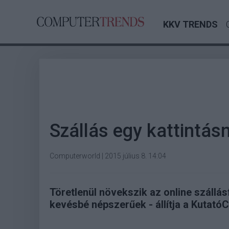
KKV TRENDS
Szállás egy kattintásn
Computerworld
|
2015 július 8. 14:04
Töretlenül növekszik az online szállá
kevésbé népszerűek - állítja a Kutató