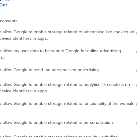
Out
consents
lométeres területen mintegy 500 millió dollárból épülő
o allow Google to enable storage related to advertising like cookies on
embe.
evice identifiers in apps.
o allow my user data to be sent to Google for online advertising
s.
en létesítménye a 3 amerikai és a svéd központ mellett.
to allow Google to send me personalized advertising.
pute Project adatközponti hardverdizájnja adja, a
ionálók helyett a külső levegővel oldják majd meg a
o allow Google to enable storage related to analytics like cookies on
evice identifiers in apps.
zpontjában fejlesztették ki.
o allow Google to enable storage related to functionality of the website
o allow Google to enable storage related to personalization.
o allow Google to enable storage related to security, including