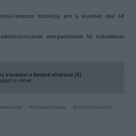
őmű-rendszer biztosítja, ami a közelben épül 68
adatközpontjainak energiaellátását 50 százalékban
 trendeket a fiatalok elvárásai (X)
ágot is várnak.
atékonyság
#megújuló energia
#környezetvédelem