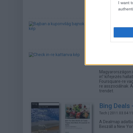
kapcsolatban nem 
I want t
Norbert, a Sanoma
authenti
igazgatója.
Bajban a ku
Üzlet
| 2011.08.12 0
A Groupon újragon
Check in-re
Tech
| 2011.06.27 1
Magyarországon i
in" kifejezés hall
Foursquare-re vag
re asszociálnak. 
trendet.
Bing Deals 
Tech
| 2011.03.04 1
A Dealmap adatbáz
Beszáll a New Yor