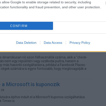
ilyen forgalmi számokról hallottunk eddig. Németh
o allow Google to enable storage related to security, including
 Media Budapest Zrt. E-kereskedelem portfólió-
cation functionality and fraud prevention, and other user protection.
ponvilág bajnoka?
9:14
CONFIRM
dolja a tőzsdére lépést.
Data Deletion
Data Access
Privacy Policy
 kattanva
0:46
s dinamikusan nő azon felhasználók száma, akik a "check-
atán nem egy repülőtéri vagy szállodai pultra, hanem a
y más hasonló szolgáltatásra, például a Facebook Places-
A cégek számára is egyre fontosabb, hogy meglovagolják a
- a Microsoft is kuponozik
1:39
isára építve indult el a Microsoft kuponos szolgáltatása.
k Times is.