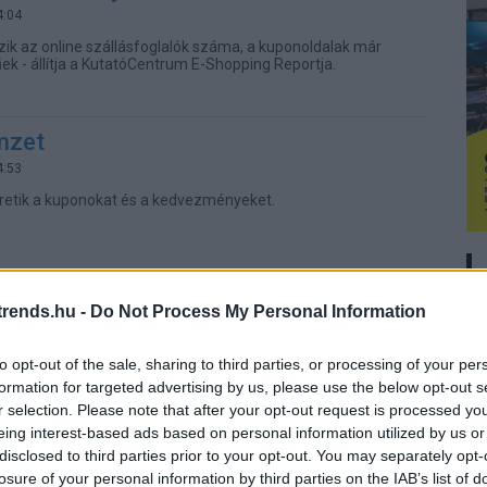
4:04
zik az online szállásfoglalók száma, a kuponoldalak már
k - állítja a KutatóCentrum E-Shopping Reportja.
mzet
4:53
retik a kuponokat és a kedvezményeket.
a kuponozásra
rends.hu -
Do Not Process My Personal Information
Id
5:39
me
edés a kuponozás iránt. Habár egyre több a szereplő, három
to opt-out of the sale, sharing to third parties, or processing of your per
lkedik a mezőnyből.
Si
formation for targeted advertising by us, please use the below opt-out s
r selection. Please note that after your opt-out request is processed y
Be
eing interest-based ads based on personal information utilized by us or
y állnak a bónuszok és a kuponok
er
disclosed to third parties prior to your opt-out. You may separately opt-
7:51
losure of your personal information by third parties on the IAB’s list of