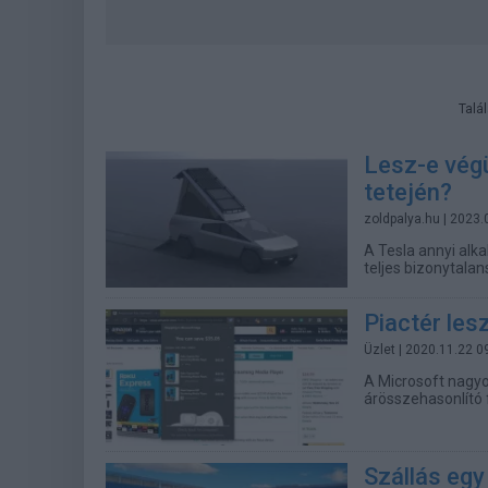
Talá
Lesz-e végü
tetején?
zoldpalya.hu
| 2023.
A Tesla annyi alka
teljes bizonytalan
Piactér les
Üzlet
| 2020.11.22 0
A Microsoft nagyo
árösszehasonlító 
Szállás egy