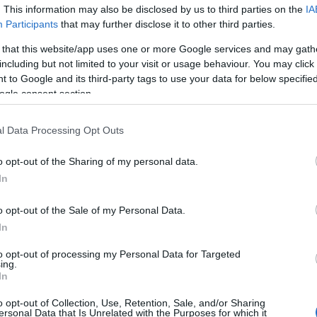
Di
. This information may also be disclosed by us to third parties on the
IA
ónuszokat/kuponokat értékesítő cégek közötti ádáz
n sem. A piac ugyanolyan dinamikával növekszik továbbra
Participants
that may further disclose it to other third parties.
A 
lőző évben láthattuk.
 that this website/app uses one or more Google services and may gath
including but not limited to your visit or usage behaviour. You may click 
gyi fiaskó a Grouponnál
 to Google and its third-party tags to use your data for below specifi
5:11
ogle consent section.
A 
, tőzsdén lévő cég nem először volt kénytelen módosítani
me
n.
l Data Processing Opt Outs
Ha
roupon
vá
o opt-out of the Sharing of my personal data.
2:32
sz
In
ológiai tőzsdén is jelenlévő online kuponos cég, a Groupon
Ir
ublic nevű, helyfüggő szolgáltatásokat fejlesztő
o opt-out of the Sale of my Personal Data.
In
Ir
elmi trendek 2011-ben
to opt-out of processing my Personal Data for Targeted
Is
ing.
6:57
In
edelemben aki nem vett részt internetes értékesítésben,
t elérni a tavalyi évben.
o opt-out of Collection, Use, Retention, Sale, and/or Sharing
ersonal Data that Is Unrelated with the Purposes for which it