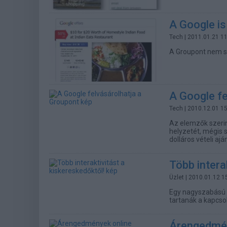
A Google is
Tech
| 2011.01.21 1
A Groupont nem sik
A Google fe
Tech
| 2010.12.01 1
Az elemzők szerint
helyzetét, mégis so
dolláros vételi ajá
Több intera
Üzlet
| 2010.01.12 1
Egy nagyszabású o
tartanák a kapcsol
Árengedmén