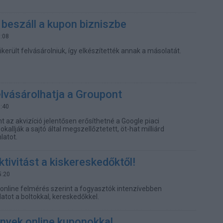
 beszáll a kupon bizniszbe
1:08
erült felvásárolniuk, így elkészítették annak a másolatát.
lvásárolhatja a Groupont
5:40
 az akvizíció jelentősen erősíthetné a Google piaci
kallják a sajtó által megszellőztetett, öt-hat milliárd
nlatot.
ktivitást a kiskereskedőktől!
5:20
nline felmérés szerint a fogyasztók intenzívebben
atot a boltokkal, kereskedőkkel.
yek online kuponokkal