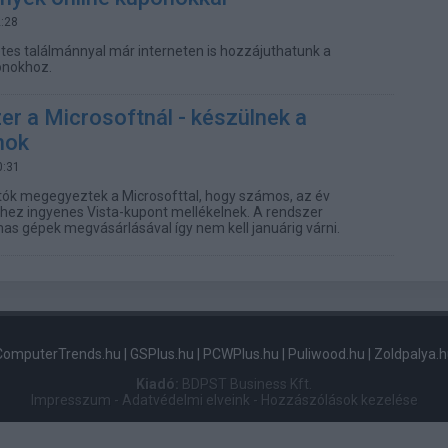
2:28
etes találmánnyal már interneten is hozzájuthatunk a
nokhoz.
r a Microsoftnál - készülnek a
nok
0:31
tók megegyeztek a Microsofttal, hogy számos, az év
hez ingyenes Vista-kupont mellékelnek. A rendszer
mas gépek megvásárlásával így nem kell januárig várni.
ComputerTrends.hu
|
GSPlus.hu
|
PCWPlus.hu
|
Puliwood.hu
|
Zoldpalya.h
Kiadó:
BDPST Business Kft.
Impresszum
-
Adatvédelmi elveink
-
Hozzászólások kezelése