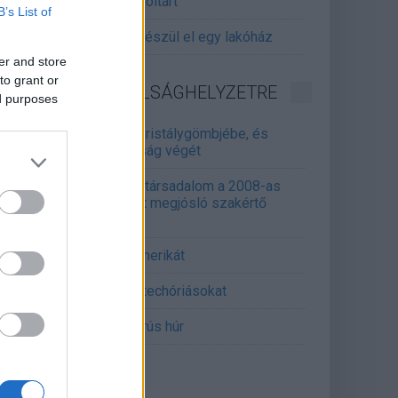
gitalizálják a Pergamon-oltárt
B’s List of
gyár, ahol 45 perc alatt készül el egy lakóház
er and store
to grant or
INFORMATIKA VÁLSÁGHELYZETRE
ed purposes
Samsung belenézett a kristálygömbjébe, és
gjósolta a memóriaválság végét
marosan összeomlik a társadalom a 2008-as
lságot és a világjárványt megjósló szakértő
erint
án mémekkel támadja Amerikát
án célkeresztbe vette a techóriásokat
mét feszül a hidegháborús húr