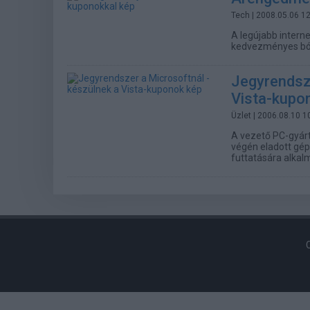
Tech
| 2008.05.06 1
A legújabb intern
kedvezményes bó
Jegyrendsze
Vista-kupo
Üzlet
| 2006.08.10 1
A vezető PC-gyár
végén eladott gép
futtatására alkal