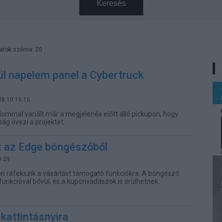
Keresés
latok száma: 20
l napelem panel a Cybertruck
08.10 16:16
lommal variált már a megjelenés előtt álló pickupon, hogy
ság övezi a projektet.
z az Edge böngészőből
9:29
n ráfekszik a vásárlást támogató funkciókra. A böngésző
funkcióval bővül, és a kuponvadászok is örülhetnek.
 kattintásnyira