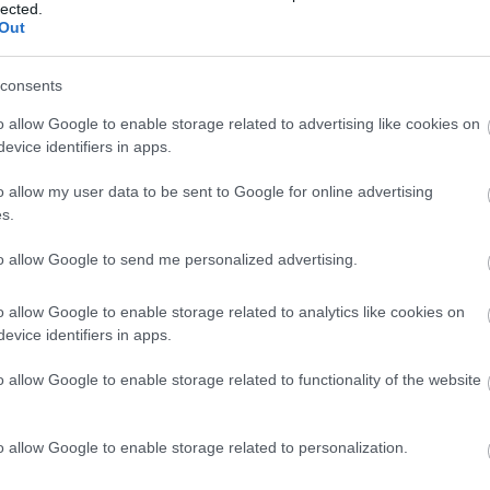
lected.
 a NASDAQ-on a Grouponra
Out
3:55
consents
lt az elemzők által lufinak minősített Groupon online
ei megjelenése a pénzügyi beszámoló súlyos hibája miatt
o allow Google to enable storage related to advertising like cookies on
lasztott első pénteki kereskedési napon a NASDAQ-on.
evice identifiers in apps.
nisták
o allow my user data to be sent to Google for online advertising
9:12
s.
 egyre jelentősebb szeletet hasít ki az online reklámtorta
ítva a közösségi vásárlás, volumene az idei évben már
to allow Google to send me personalized advertising.
liárd forintot. Ennek jelentős része 2-3 nagyobb kuponos
léből származik, pedig a piaci szereplők száma már
t.
o allow Google to enable storage related to analytics like cookies on
evice identifiers in apps.
lem, ahol a felhasználó a király
o allow Google to enable storage related to functionality of the website
9:21
mányban szereplő becslés szerint 2011-ben akár 160
et az e-kereskedelem forgalma Magyarországon. Ez az adat
o allow Google to enable storage related to personalization.
még akkor is, ha ez az összeg a teljes kiskereskedelmi
öbb mint 2 százalékát teszi ki, mivel az internettel