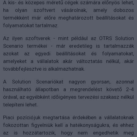
A kis- és közepes méretű cégek számára előnyös lehet,
ha olyan szoftvert vásárolnak, amely dobozos
termékként már előre meghatározott beállításokat és
folyamatokat tartalmaz.
Az ilyen szoftverek - mint például az OTRS Solution
Scenario termékei - már eredetileg is tartalmazzák
azokat az egyedi beállításokat és folyamatokat,
amelyeket a vállalatok akár változtatás nélkül, akár
továbbfejlesztve is alkalmazhatnak.
A Solution Scenariókat nagyon gyorsan, azonnal
használható állapotban a megrendelést követő 2-4
órával, az egyébként időigényes tervezési szakasz nélkül
telepíteni lehet.
Piaci pozíciójuk megtartása érdekében a vállalatoknak
fokozottan figyelniük kell a hatékonyságukra, és ehhez
az is hozzátartozik, hogy nem engedhetik meg