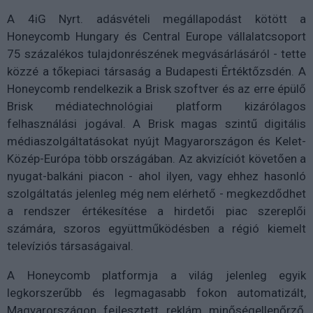
A 4iG Nyrt. adásvételi megállapodást kötött a
Honeycomb Hungary és Central Europe vállalatcsoport
75 százalékos tulajdonrészének megvásárlásáról - tette
közzé a tőkepiaci társaság a Budapesti Értéktőzsdén. A
Honeycomb rendelkezik a Brisk szoftver és az erre épülő
Brisk médiatechnológiai platform kizárólagos
felhasználási jogával. A Brisk magas szintű digitális
médiaszolgáltatásokat nyújt Magyarországon és Kelet-
Közép-Európa több országában. Az akvizíciót követően a
nyugat-balkáni piacon - ahol ilyen, vagy ehhez hasonló
szolgáltatás jelenleg még nem elérhető - megkezdődhet
a rendszer értékesítése a hirdetői piac szereplői
számára, szoros együttműködésben a régió kiemelt
televíziós társaságaival.
A Honeycomb platformja a világ jelenleg egyik
legkorszerűbb és legmagasabb fokon automatizált,
Magyarországon fejlesztett reklám minőségellenőrző,