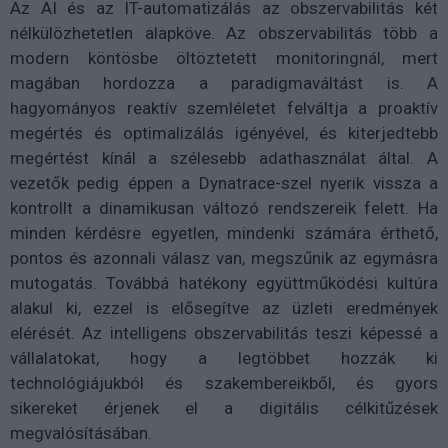
Az AI és az IT-automatizálás az obszervabilitás két
nélkülözhetetlen alapköve. Az obszervabilitás több a
modern köntösbe öltöztetett monitoringnál, mert
magában hordozza a paradigmaváltást is. A
hagyományos reaktív szemléletet felváltja a proaktív
megértés és optimalizálás igényével, és kiterjedtebb
megértést kínál a szélesebb adathasználat által. A
vezetők pedig éppen a Dynatrace-szel nyerik vissza a
kontrollt a dinamikusan változó rendszereik felett. Ha
minden kérdésre egyetlen, mindenki számára érthető,
pontos és azonnali válasz van, megszűnik az egymásra
mutogatás. Továbbá hatékony együttműködési kultúra
alakul ki, ezzel is elősegítve az üzleti eredmények
elérését. Az intelligens obszervabilitás teszi képessé a
vállalatokat, hogy a legtöbbet hozzák ki
technológiájukból és szakembereikből, és gyors
sikereket érjenek el a digitális célkitűzések
megvalósításában.