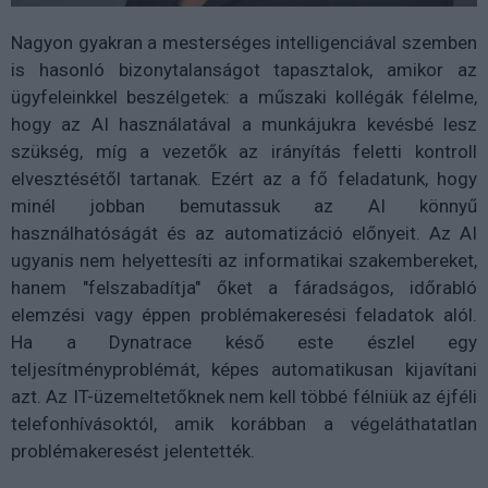
Nagyon gyakran a mesterséges intelligenciával szemben
is hasonló bizonytalanságot tapasztalok, amikor az
ügyfeleinkkel beszélgetek: a műszaki kollégák félelme,
hogy az AI használatával a munkájukra kevésbé lesz
szükség, míg a vezetők az irányítás feletti kontroll
elvesztésétől tartanak. Ezért az a fő feladatunk, hogy
minél jobban bemutassuk az AI könnyű
használhatóságát és az automatizáció előnyeit. Az AI
ugyanis nem helyettesíti az informatikai szakembereket,
hanem "felszabadítja" őket a fáradságos, időrabló
elemzési vagy éppen problémakeresési feladatok alól.
Ha a Dynatrace késő este észlel egy
teljesítményproblémát, képes automatikusan kijavítani
azt. Az IT-üzemeltetőknek nem kell többé félniük az éjféli
telefonhívásoktól, amik korábban a végeláthatatlan
problémakeresést jelentették.