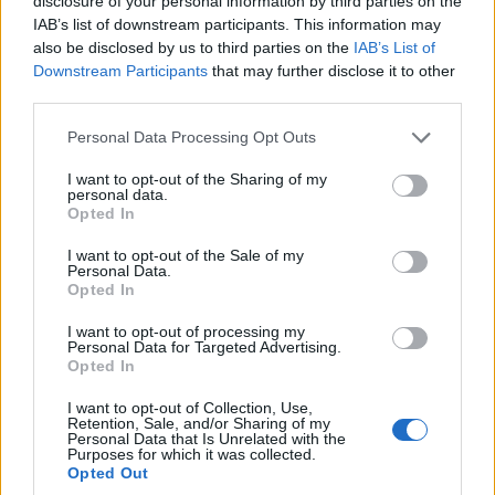
disclosure of your personal information by third parties on the
IAB’s list of downstream participants. This information may
also be disclosed by us to third parties on the
IAB’s List of
Downstream Participants
that may further disclose it to other
third parties.
Please note that this website/app uses one or more Google
Personal Data Processing Opt Outs
services and may gather and store information including but
not limited to your visit or usage behaviour. You may click to
I want to opt-out of the Sharing of my
personal data.
grant or deny consent to Google and its third-party tags to
Opted In
use your data for below specified purposes in below Google
<6p>
consent section.
I want to opt-out of the Sale of my
Personal Data.
A Product Footprint Engine, amelyet a DEKRA tanúsított
Opted In
az ISO 14048 szabvány szerint, több mint két évtized
I want to opt-out of processing my
tudományos kutatásának adataira és iparági tudására
Personal Data for Targeted Advertising.
épít. A sustamize technológiája a világ legnagyobb
Opted In
CO2 kibocsátási adatbázisával, valamint intelligens
I want to opt-out of Collection, Use,
algoritmusok segítségével automatizálja a termék-
Retention, Sale, and/or Sharing of my
Personal Data that Is Unrelated with the
szénlábnyom kezelését.
Purposes for which it was collected.
Opted Out