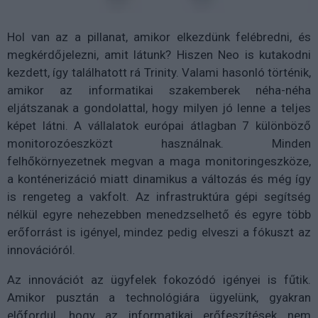
Hol van az a pillanat, amikor elkezdünk felébredni, és
megkérdőjelezni, amit látunk? Hiszen Neo is kutakodni
kezdett, így találhatott rá Trinity. Valami hasonló történik,
amikor az informatikai szakemberek néha-néha
eljátszanak a gondolattal, hogy milyen jó lenne a teljes
képet látni. A vállalatok európai átlagban 7 különböző
monitorozóeszközt használnak. Minden
felhőkörnyezetnek megvan a maga monitoringeszköze,
a konténerizáció miatt dinamikus a változás és még így
is rengeteg a vakfolt. Az infrastruktúra gépi segítség
nélkül egyre nehezebben menedzselhető és egyre több
erőforrást is igényel, mindez pedig elveszi a fókuszt az
innovációról.
Az innovációt az ügyfelek fokozódó igényei is fűtik.
Amikor pusztán a technológiára ügyelünk, gyakran
előfordul, hogy az informatikai erőfeszítések nem