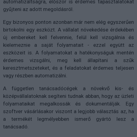
automatizáltságra, először is érdemes tapasztalatokat
gyűjteni az adott megoldásról.
Egy bizonyos ponton azonban már nem elég egyszerűen
birtokolni egy eszközt. A vállalat növekedése érdekében
új embereket kell felvennie, felül kell vizsgálnia és
kielemeznie a saját folyamatait - ezzel együtt az
eszközeit is. A folyamatokat a hatékonyságuk mentén
érdemes vizsgálni, meg kell állapítani a szűk
keresztmetszeteket, és a feladatokat érdemes teljesen
vagy részben automatizálni.
A független tanácsadócégek a növekvő kis- és
középvállalatoknak segíteni tudnak abban, hogy az üzleti
folyamataikat megalkossák és dokumentálják. Egy
szoftver vásárlásakor viszont a legjobb választás az, ha
a termékét legmélyebben ismerő gyártó lesz a
tanácsadó.