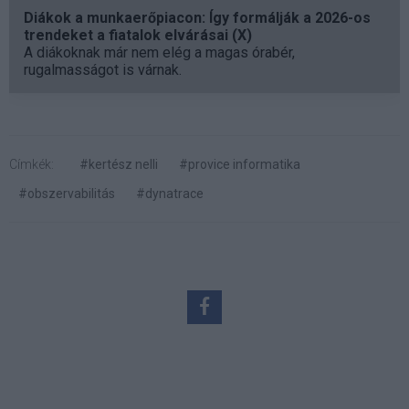
Diákok a munkaerőpiacon: Így formálják a 2026-os
trendeket a fiatalok elvárásai (X)
A diákoknak már nem elég a magas órabér,
rugalmasságot is várnak.
Címkék:
#kertész nelli
#provice informatika
#obszervabilitás
#dynatrace