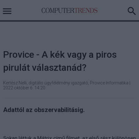
Provice - A kék vagy a piros
pirulát választanád?
Kertész Nelli, digitális ügyfélélmény igazgató, Provice Informatika
|
2022 október 6. 14:20
Adattól az obszervabilitásig.
Sokan láttuk a Mátrix című filmet, az első rész különösen