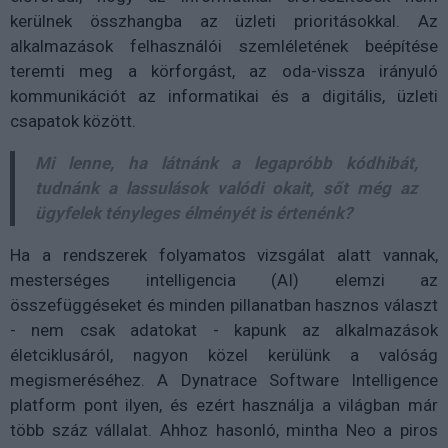
kerülnek összhangba az üzleti prioritásokkal. Az
alkalmazások felhasználói szemléletének beépítése
teremti meg a körforgást, az oda-vissza irányuló
kommunikációt az informatikai és a digitális, üzleti
csapatok között.
Mi lenne, ha látnánk a legapróbb kódhibát,
tudnánk a lassulások valódi okait, sőt még az
ügyfelek tényleges élményét is értenénk?
Ha a rendszerek folyamatos vizsgálat alatt vannak,
mesterséges intelligencia (AI) elemzi az
összefüggéseket és minden pillanatban hasznos választ
- nem csak adatokat - kapunk az alkalmazások
életciklusáról, nagyon közel kerülünk a valóság
megismeréséhez. A Dynatrace Software Intelligence
platform pont ilyen, és ezért használja a világban már
több száz vállalat. Ahhoz hasonló, mintha Neo a piros