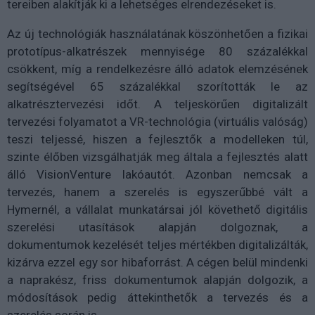
tereiben alakítják ki a lehetséges elrendezéseket is.
Az új technológiák használatának köszönhetően a fizikai
prototípus-alkatrészek mennyisége 80 százalékkal
csökkent, míg a rendelkezésre álló adatok elemzésének
segítségével 65 százalékkal szorították le az
alkatrésztervezési időt. A teljeskörűen digitalizált
tervezési folyamatot a VR-technológia (virtuális valóság)
teszi teljessé, hiszen a fejlesztők a modelleken túl,
szinte élőben vizsgálhatják meg általa a fejlesztés alatt
álló VisionVenture lakóautót. Azonban nemcsak a
tervezés, hanem a szerelés is egyszerűbbé vált a
Hymernél, a vállalat munkatársai jól követhető digitális
szerelési utasítások alapján dolgoznak, a
dokumentumok kezelését teljes mértékben digitalizálták,
kizárva ezzel egy sor hibaforrást. A cégen belül mindenki
a naprakész, friss dokumentumok alapján dolgozik, a
módosítások pedig áttekinthetők a tervezés és a