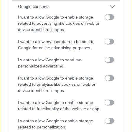
A Siemens Product Carbon Footprint megoldása a
Google consents
CO2 kibocsátás alulról felfelé történő elemzésének
munkafolyamatát követi, és a termék összes releváns
I want to allow Google to enable storage
kibocsátási tényezőjét összegzi az értéklánc mentén. A
related to advertising like cookies on web or
device identifiers in apps.
megoldás a nyersanyagok vagy újrahasznosított
anyagok kinyerésétől kezdve a termék gyártásán át a
I want to allow my user data to be sent to
szállításig figyelembe veszi az összes folyamatot. A
Google for online advertising purposes.
vállalatokat olyan ökostratégiák meghatározásában is
segíti, mint például az erőforrás-hatékonyságot célzó
I want to allow Google to send me
personalized advertising.
tervezés.
I want to allow Google to enable storage
Hasonlóan a tervezéshez, a Siemens tavaly
related to analytics like cookies on web or
bejelentett
SiGreen megoldásával
a beszállítói lánc
device identifiers in apps.
mentén is támogatja a szénlábnyom kezelését. Az
I want to allow Google to enable storage
alkalmazással a vállalatok a keletkezés helyén
related to functionality of the website or app.
gyűjthetnek valós kibocsátási adatokat, így a termék
karbonlábnyomát tényleges állapotot mutató adatokból
I want to allow Google to enable storage
számolhatják ki, és azt mérőszámként használhatják.
related to personalization.