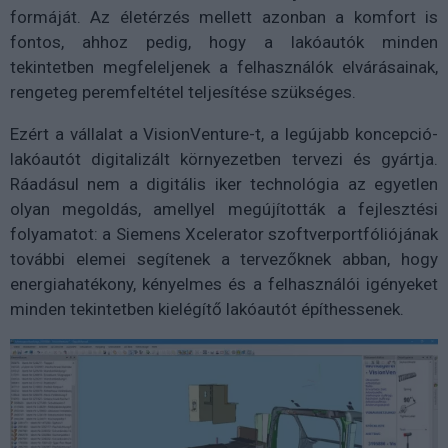
formáját. Az életérzés mellett azonban a komfort is
fontos, ahhoz pedig, hogy a lakóautók minden
tekintetben megfeleljenek a felhasználók elvárásainak,
rengeteg peremfeltétel teljesítése szükséges.
Ezért a vállalat a VisionVenture-t, a legújabb koncepció-
lakóautót digitalizált környezetben tervezi és gyártja.
Ráadásul nem a digitális iker technológia az egyetlen
olyan megoldás, amellyel megújították a fejlesztési
folyamatot: a Siemens Xcelerator szoftverportfóliójának
további elemei segítenek a tervezőknek abban, hogy
energiahatékony, kényelmes és a felhasználói igényeket
minden tekintetben kielégítő lakóautót építhessenek.