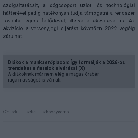
szolgáltatásait, a cégcsoport üzleti és technológiai
hátterével pedig hatékonyan tudja támogatni a rendszer
további régiós fejlődését, illetve értékesítését is. Az
akvizíció a versenyjogi eljárást követően 2022 végéig
zárulhat.
Diákok a munkaerőpiacon: Így formálják a 2026-os
trendeket a fiatalok elvárásai (X)
A diákoknak már nem elég a magas órabér,
rugalmasságot is várnak.
Címkék:
#4ig
#honeycomb