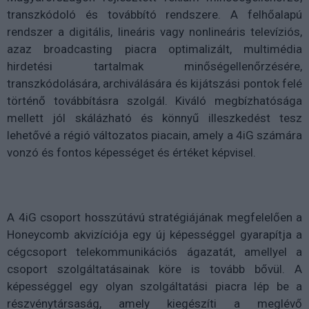
transzkódoló és továbbító rendszere. A felhőalapú
rendszer a digitális, lineáris vagy nonlineáris televíziós,
azaz broadcasting piacra optimalizált, multimédia
hirdetési tartalmak minőségellenőrzésére,
transzkódolására, archiválására és kijátszási pontok felé
történő továbbításra szolgál. Kiváló megbízhatósága
mellett jól skálázható és könnyű illeszkedést tesz
lehetővé a régió változatos piacain, amely a 4iG számára
vonzó és fontos képességet és értéket képvisel.
A 4iG csoport hosszútávú stratégiájának megfelelően a
Honeycomb akvizíciója egy új képességgel gyarapítja a
cégcsoport telekommunikációs ágazatát, amellyel a
csoport szolgáltatásainak köre is tovább bővül. A
képességgel egy olyan szolgáltatási piacra lép be a
részvénytársaság, amely kiegészíti a meglévő