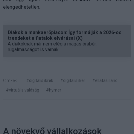
elengedhetetlen.
Diákok a munkaerőpiacon: Így formálják a 2026-os
trendeket a fiatalok elvárásai (X)
A diákoknak már nem elég a magas órabér,
rugalmasságot is várnak.
Címkék:
#digitális ikrek
#digitális iker
#ellátási lánc
#virtuális valóság
#hymer
A növekvő vállalkozások