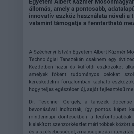
Egyetem Albert Kázmér Mosonmagyaróv
állomás, amely a pontosabb, adatalap
innovatív eszköz használata növeli a 
valamint támogatja a fenntartható me
A Széchenyi István Egyetem Albert Kázmér Mo
Technológiai Tanszékén csaknem egy évtized
Kezdetben hazai és külföldi eszközöket alkal
amelyek főként tudományos célokat szolg
kereskedelmi forgalomban kapható eszközök 
hogy teljes egészében új, saját fejlesztésű me
Dr. Teschner Gergely, a tanszék docense
bevonásával indították, így pontos képet k
mindennapi döntésekben a legfontosabbak
kialakított szenzorkészlet méri többek között a
és a szélsebességet, a napsugárzás intenzitásá