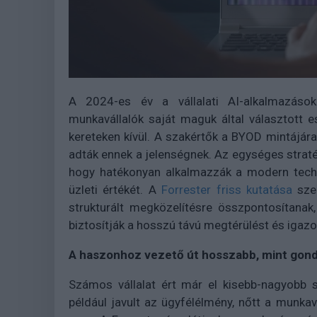
A 2024-es év a vállalati AI-alkalmazáso
munkavállalók saját maguk által választott e
kereteken kívül. A szakértők a BYOD mintájára 
adták ennek a jelenségnek. Az egységes straté
hogy hatékonyan alkalmazzák a modern techno
üzleti értékét. A
Forrester friss kutatása
szer
strukturált megközelítésre összpontosítanak
biztosítják a hosszú távú megtérülést és igazo
A haszonhoz vezető út hosszabb, mint gon
Számos vállalat ért már el kisebb-nagyobb s
például javult az ügyfélélmény, nőtt a munkavá