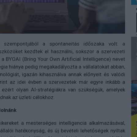
k szempontjából a spontaneitás időszaka volt: a
szközöket kezdtek el használni, sokszor a szervezeti
a BYOAI (Bring Your Own Artificial Intelligence) nevet
gia hiánya pedig megakadályozta a vállalatokat abban,
lógiát, igazán kihasználva annak előnyeit és valódi
int az idei évben a szervezetek már egyre inkább a
, ezért olyan AI-stratégiákra van szükségük, amelyek
dnak az üzleti célokhoz.
dolnánk
ikereket a mesterséges intelligencia alkalmazásával,
llalói hatékonyság, és új bevételi lehetőségek nyíltak