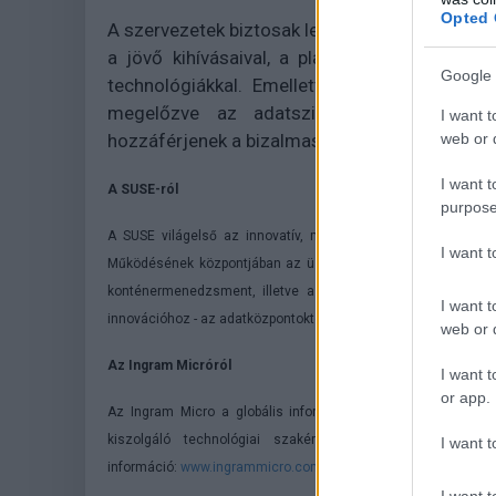
Opted 
A szervezetek biztosak lehetnek abban, hogy 
a jövő kihívásaival, a platform ugyanis foly
Google 
technológiákkal. Emellett erős védelmet és f
megelőzve az adatszivárgást, és kizárva,
I want t
web or d
hozzáférjenek a bizalmas információkhoz.
I want t
A SUSE-ról
purpose
A SUSE világelső az innovatív, megbízható, biztonságos és 
I want 
Működésének központjában az üzleti szempontból kiemelt jele
konténermenedzsment, illetve az edge megoldások állnak.
I want t
innovációhoz - az adatközpontoktól kezdve a felhőn át az edge
web or d
Az Ingram Micróról
I want t
or app.
Az Ingram Micro a globális informatikai ökoszisztéma vezető
kiszolgáló technológiai szakértőkhöz a gyártók és fel
I want t
információ:
www.ingrammicro.com
I want t