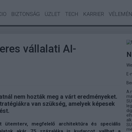
CIO
BIZTONSÁG
ÜZLET
TECH
KARRIER
VÉLEMÉ
res vállalati AI-
N
We
E-
Be
A 
latnál nem hozták meg a várt eredményeket.
ma
SU
 stratégiákra van szükség, amelyek képesek
le
ést.
dig
el
al
t ütemterv, megfelelő architektúra és speciális
SUS
me
alatok akár 75 százaléka is kudarcot vallhat a