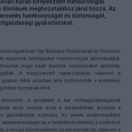
ári Karán kifejlesztett meteorológiai
ú döntések meghozatalához járul hozzá. Az
termelés hatékonyságát és biztonságát,
zőgazdasági gyakorlatokat.
sonmagyaróvári Kar Biológiai Rendszerek és Precíziós
e végeznek kutatásokat meteorológiai állomásokkal.
maztak, majd saját kísérleti rendszereket építettek,
áltak. A megszerzett tapasztalatok, valamint a
gyakori hibái azonban arra ösztönözték a kutatókat,
goldást hozzanak létre.
 elmondta: a projektet a kar mintagazdaságainak
aptak arról, melyek azok a paraméterek, amelyek a
 a gazdálkodók számára. Az ennek eredményeként
 talajnedvességet és a talajhőmérsékletet, a szélirányt
t, a levegő hőmérsékletét és páratartalmát, valamint a