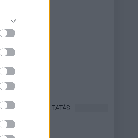
CÉGINFÓ SZOLGÁLTATÁS
lépés / Regisztráció
 hír hozzáadása