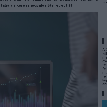
tov
atja a sikeres megvalósítás receptjét.
A 
vá
meg
gy
fe
fe
me
fe
kap
en!