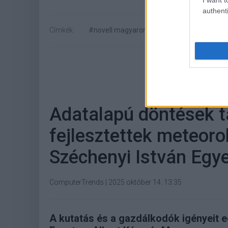
authenti
Címkék:
#novell magyarország
#ai
#suse
Adatalapú döntések 
fejlesztettek meteoro
Széchenyi István Egy
ComputerTrends
|
2025 október 14. 13:35
A kutatás és a gazdálkodók igényeit e