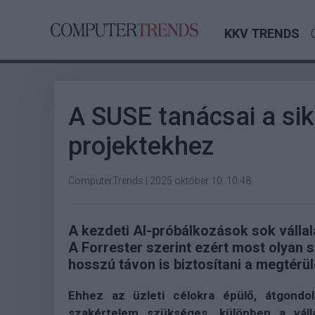
KKV TRENDS
A SUSE tanácsai a sike
projektekhez
ComputerTrends
|
2025 október 10. 10:48
A kezdeti AI-próbálkozások sok válla
A Forrester szerint ezért most olyan
hosszú távon is biztosítani a megtérül
Ehhez az üzleti célokra épülő, átgondol
szakértelem szükséges, különben a váll