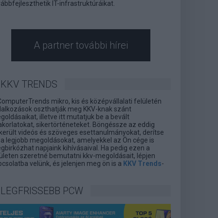
ábbfejleszthetik IT-infrastruktúráikat.
A partner további hírei
KKV TRENDS
ComputerTrends mikro, kis és középvállalati felületén
llalkozások oszthatják meg KKV-knak szánt
oldásaikat, illetve itt mutatjuk be a bevált
akorlatokat, sikertörténeteket. Böngéssze az eddig
lkerült videós és szöveges esettanulmányokat, derítse
l a legjobb megoldásokat, amelyekkel az Ön cége is
gbirkózhat napjaink kihívásaival. Ha pedig ezen a
lületen szeretné bemutatni kkv-megoldásait, lépjen
csolatba velünk, és jelenjen meg ön is a
KKV Trends
-
LEGFRISSEBB PCW