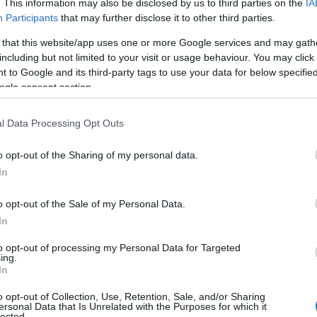
. This information may also be disclosed by us to third parties on the
IA
Ha
Participants
that may further disclose it to other third parties.
mesterséges intelligencia együttes használata várható,
vá
sz
ntelligensebbé és pontosabbá tehetik a generatív
 that this website/app uses one or more Google services and may gath
including but not limited to your visit or usage behaviour. You may click 
Ir
 to Google and its third-party tags to use your data for below specifi
ogle consent section.
Ir
szerek iránt, amelyek képesek önállóan végrehajtani
Is
l Data Processing Opt Outs
ndult a saját agentic megoldások fejlesztésének útján. A
 százaléka elbukik, ha a cégek egyedül vágnak bele a
o opt-out of the Sharing of my personal data.
z ugyanis több különféle modellre, kifinomult
In
 van szükség.
o opt-out of the Sale of my Personal Data.
lőrelépéshez tapasztalt partnerekre és stabil, jól
In
l a biztonságos, vállalati felhasználásra szánt
SUSE AI
to opt-out of processing my Personal Data for Targeted
bízható, átlátható és rugalmas módon vezethetnek be
ing.
In
 moduláris felépítésű, könnyen bővíthető megoldás
egtartsák az irányítást saját AI-megoldásaik felett,
o opt-out of Collection, Use, Retention, Sale, and/or Sharing
haladnak előre.
ersonal Data that Is Unrelated with the Purposes for which it
lected.