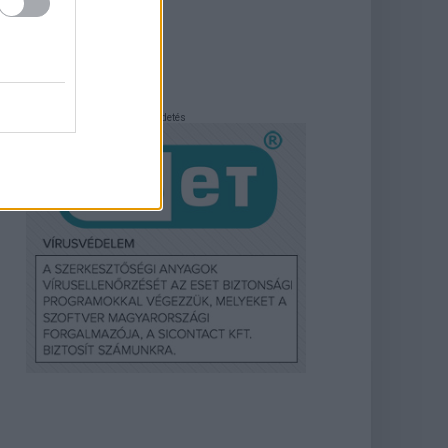
ek listája
diaajánlat
Hirdetés