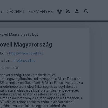
NY
CÉGINFÓ
ESEMÉNYEK
ovell Magyarország
bcím:
https://www.novell.hu/
mail cím:
info@novell.hu
mutatkozás:
magyarországi iroda kereskedelmi és
rketingszolgáltatásokkal támogatja a Micro Focus és
SE termékek értékesítését. A Micro Focus szoftverek a
gmodernebb technológiákkal segítik az ügyfeleket a
itális átalakulásban, a kiberbiztonsági fenyegetések
hárításában, az adatok kezelésében vagy az
kalmazások hatékony és biztonságos fejlesztésében. A
E vállalati felhasználásra szánt, nyílt forráskódú
goldásaival a vállalatok egyszerűsíthetik és