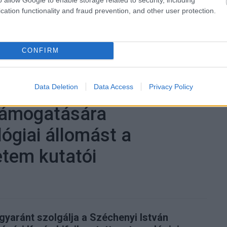
Hír
cation functionality and fraud prevention, and other user protection.
Mé
#forrester
#adat
#stratégia
#megtérülés
CONFIRM
Tetszik
Data Deletion
Data Access
Privacy Policy
támogatására
lógiai állomást a
etem kutatói
gyaránt szolgálja a Széchenyi István