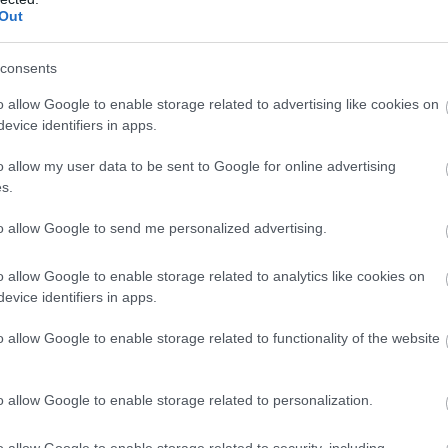
Out
a SUSE AI használatával felkészülten nézhetnek szembe
amatosan garantálja a kompatibilitást a legújabb AI-
consents
elügyeletet biztosít a legérzékenyebb adatok felett,
 hogy illetéktelen vagy rosszindulatú szereplők
o allow Google to enable storage related to advertising like cookies on
evice identifiers in apps.
o allow my user data to be sent to Google for online advertising
s.
nagyvállalati felhasználásra szánt nyílt forráskódú megoldások terén.
to allow Google to send me personalized advertising.
ntőségű Linux rendszerek, a mesterséges intelligencia, a nagyvállalati
 A SUSE eszközök megfelelő alapot kínálnak az ügyfelek számára az
o allow Google to enable storage related to analytics like cookies on
 környezetekig. További információ:
www.suse.com
evice identifiers in apps.
o allow Google to enable storage related to functionality of the website
 technológiai vállalata. Az Ingram Micro juttatja el a vállalkozásokat
Be
hőszolgáltatók termékeit, beleértve a SUSE megoldásait. További
o allow Google to enable storage related to personalization.
Új
o allow Google to enable storage related to security, including