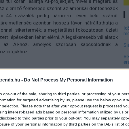
 túl korán leállítja AI-projektjeit, mivel a megtérülés
. Az elemző felmérése szerint az amerikai döntéshozók
bi 44 százalék pedig három-öt éven belül számít
ürelmetlenség azonban hosszú távon hátráltathatja a
Id
onnali sikertermék: a megtérülést fokozatosan, üzleti
me
zett lépésekben lehet elérni. A legsikeresebb vállalatok
nak az AI-hoz, amelyek szorosan kapcsolódnak a
Si
ozíciójukhoz.
Be
er
Di
i lelkesedés az elmúlt évben jelentősen megnőtt, sok
rends.hu -
Do Not Process My Personal Information
 be a hozzá fűzött reményeket. Ezért idén a vállalatok
A 
 üzleti eredményeket hozó prediktív AI-megoldásokhoz. A
to opt-out of the sale, sharing to third parties, or processing of your per
egyenlített volt a prediktív (36%) és a generatív (35%)
formation for targeted advertising by us, please use the below opt-out s
n tovább erősödik. A vállalat becslései szerint 2025-
r selection. Please note that after your opt-out request is processed y
tív technológiákra épül, olyan területekre helyezve a
eing interest-based ads based on personal information utilized by us or
A 
disclosed to third parties prior to your opt-out. You may separately opt-
 ügyfélélmény személyre szabása, az ellátási lánc
me
losure of your personal information by third parties on the IAB’s list of