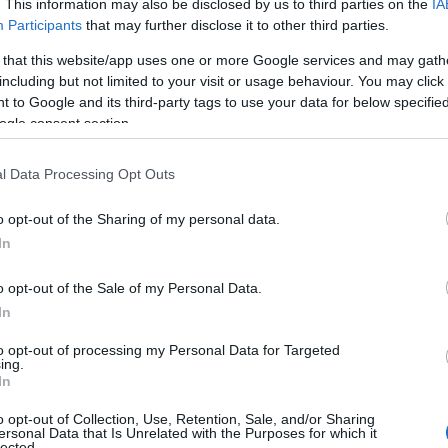
. This information may also be disclosed by us to third parties on the
IA
Participants
that may further disclose it to other third parties.
lyamatosan fejlődő chatbotok, amelyek egyre
 that this website/app uses one or more Google services and may gath
nerőforrás szektorban is. A WHC Csoport
including but not limited to your visit or usage behaviour. You may click 
szívesen kommunikálnak egy jól felépített,
 to Google and its third-party tags to use your data for below specifi
ogle consent section.
l Data Processing Opt Outs
b mint 300 vállalati partner, országszerte 12 iroda.
o opt-out of the Sharing of my personal data.
lyek felgyorsítják a folyamatokat, és amelyeknek
In
avállalók elégedettsége. Néhány szóban így lehet
o opt-out of the Sale of my Personal Data.
atásokkal foglalkozó WHC Csoportot. A részletekbe
In
ombathelyi Sebestyén informatikai vezető avatja be a
to opt-out of processing my Personal Data for Targeted
ing.
zációs megoldások, amelyek a HR szolgáltatásokat
In
o opt-out of Collection, Use, Retention, Sale, and/or Sharing
, amelyek a HR-folyamatokhoz is igazodnak, több
ersonal Data that Is Unrelated with the Purposes for which it
lected.