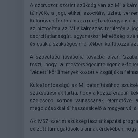
A szervezet szerint szükség van az MI alkal
túlnyúló, a jogi, etikai, szociális, üzleti, ve
Különösen fontos lesz a megfelelő egyensúlyt
az biztosítsa az MI alkalmazás területén a jo
csorbítatlanságát, ugyanakkor lehetőség szer
és csak a szükséges mértékben korlátozza azt
A szövetség javasolja továbbá olyan "szabál
teszi, hogy a mesterségesintelligencia-fej
"védett" körülmények között vizsgálják a felha
Kulcsfontosságú az MI betanításához szüksé
szükségesnek tartja, hogy a közszférában kel
szélesebb körben válhassanak elérhetővé, 
megoldásokkal állhassanak elő a magyar vállal
Az IVSZ szerint szükség lesz átképzési prog
célzott támogatásokra annak érdekében, hogy a 