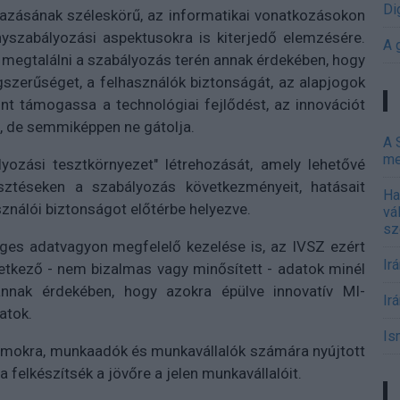
Di
mazásának széleskörű, az informatikai vonatkozásokon
rsenyszabályozási aspektusokra is kiterjedő elemzésére.
A 
 megtalálni a szabályozás terén annak érdekében, hogy
gszerűséget, a felhasználók biztonságát, az alapjogok
int támogassa a technológiai fejlődést, az innovációt
, de semmiképpen ne gátolja.
A 
me
yozási tesztkörnyezet" létrehozását, amely lehetővé
lesztéseken a szabályozás következményeit, hatásait
Ha
sználói biztonságot előtérbe helyezve.
vá
sz
ges adatvagyon megfelelő kezelése is, az IVSZ ezért
Ir
etkező - nem bizalmas vagy minősített - adatok minél
annak érdekében, hogy azokra épülve innovatív MI-
Ir
atok.
Is
ramokra, munkaadók és munkavállalók számára nyújtott
felkészítsék a jövőre a jelen munkavállalóit.