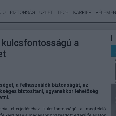
CIO
BIZTONSÁG
ÜZLET
TECH
KARRIER
VÉLEMÉ
z kulcsfontosságú a
et
séget, a felhasználók biztonságát, az
kséges biztosítani, ugyanakkor lehetőség
tni.
ncia elterjedéséhez kulcsfontosságú a megfelelő
k felkészítése a magasabb hozzáadott értékű feladatok