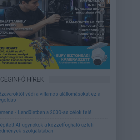
CÉGINFÓ HÍREK
őzavaroktól védi a villamos alállomásokat ez a
goldás
emens - Lendületben a 2030-as célok felé
épített AI-ügynökök a kézzelfogható üzleti
edmények szolgálatában