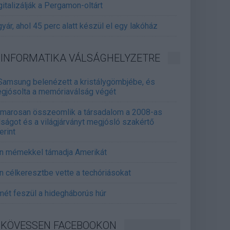
gitalizálják a Pergamon-oltárt
gyár, ahol 45 perc alatt készül el egy lakóház
INFORMATIKA VÁLSÁGHELYZETRE
Samsung belenézett a kristálygömbjébe, és
gjósolta a memóriaválság végét
marosan összeomlik a társadalom a 2008-as
lságot és a világjárványt megjósló szakértő
erint
án mémekkel támadja Amerikát
án célkeresztbe vette a techóriásokat
mét feszül a hidegháborús húr
KÖVESSEN FACEBOOKON