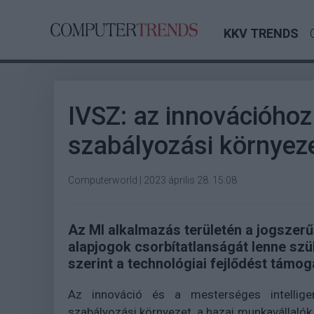
KKV TRENDS
IVSZ: az innovációho
szabályozási környez
Computerworld
|
2023 április 28. 15:08
Az MI alkalmazás területén a jogszerű
alapjogok csorbítatlanságát lenne szü
szerint a technológiai fejlődést támoga
Az innováció és a mesterséges intellige
szabályozási környezet, a hazai munkavállaló