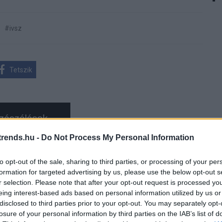
#ivsz
Tetszik
zászólások
rends.hu -
Do Not Process My Personal Information
orris és Jackie Chat
to opt-out of the sale, sharing to third parties, or processing of your per
formation for targeted advertising by us, please use the below opt-out s
r selection. Please note that after your opt-out request is processed y
eing interest-based ads based on personal information utilized by us or
disclosed to third parties prior to your opt-out. You may separately opt-
losure of your personal information by third parties on the IAB’s list of