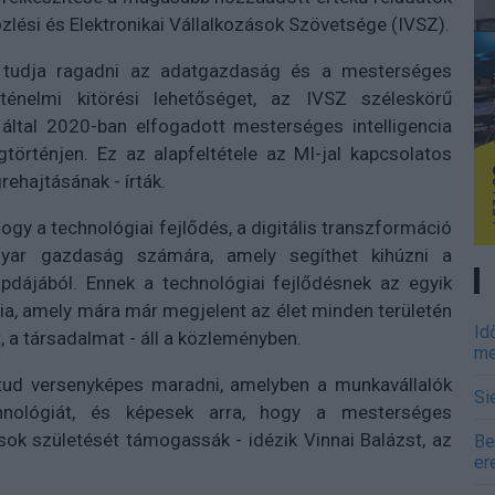
özlési és Elektronikai Vállalkozások Szövetsége (IVSZ).
tudja ragadni az adatgazdaság és a mesterséges
rténelmi kitörési lehetőséget, az IVSZ széleskörű
tal 2020-ban elfogadott mesterséges intelligencia
történjen. Ez az alapfeltétele az MI-jal kapcsolatos
rehajtásának - írták.
hogy a technológiai fejlődés, a digitális transzformáció
gyar gazdaság számára, amely segíthet kihúzni a
dájából. Ennek a technológiai fejlődésnek az egyik
a, amely mára már megjelent az élet minden területén
Id
, a társadalmat - áll a közleményben.
me
ud versenyképes maradni, amelyben a munkavállalók
Si
hnológiát, és képesek arra, hogy a mesterséges
ások születését támogassák - idézik Vinnai Balázst, az
Be
er