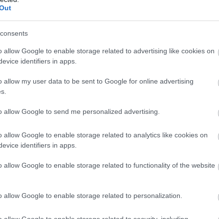
segítő eszközeink, és vannak olyanok is, amelyek a
Out
sban alkalmazott chatbot segít a munkavállalóknak
get. A Chat Norris fantázianevű rendszert integráltuk
consents
nkon, illetve összekapcsoltuk egyedi fejlesztésű,
o allow Google to enable storage related to advertising like cookies on
lalkoztatáshoz kapcsolódó technológiai megoldásaink
evice identifiers in apps.
lném ki. A projekt megvalósítását alapos előkészítő
ton jártunk. A jogszabályi környezet tanulmányozásán
o allow my user data to be sent to Google for online advertising
ógiai eszközöket, és ki kellett alakítanunk új munkaügyi
s.
ldás nem csak egy önmagában álló applikációt jelent,
to allow Google to send me personalized advertising.
 része, amely számos automatizmust is tartalmaz.
erződéskötéskor, gyakorlatilag valós időben bekerülnek
o allow Google to enable storage related to analytics like cookies on
lyre kell tehát bevinni az adatokat, ezáltal sok
evice identifiers in apps.
ról. Mindezek eredményeként a munkaügyi folyamataink
tségeinket pedig mintegy 60 százalékkal csökkentettük.
o allow Google to enable storage related to functionality of the website
Chat egy komplex, a kölcsönzött állományt menedzselő,
t a munkavállalóknak a mindennapi életükben, illetve a
o allow Google to enable storage related to personalization.
álaszolásában.
o allow Google to enable storage related to security, including