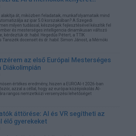
t alakítja át, miközben feladataik, munkafolyamataik mind
tomatizálja az ipar 5.0 korszakában? A Szegedi
 milyen tudással, készségek fejlesztésével készítik fel
ember és mesterséges intelligencia dinamikusan változó
 kérdeztük dr. habil. Hegedűs Pétert, a TTIK
s Tanszék docensét és dr. habil. Simon Jánost, a Mérnöki
nzérem az első Európai Mesterséges
ia Diákolimpián
nösen értékes eredmény, hiszen a EUROAI-t 2026-ban
zör, azzal a céllal, hogy az európai középiskolás AI-
ra rangos nemzetközi versenyzési lehetőséget
tók áttörése: AI és VR segítheti az
 élő gyerekeket