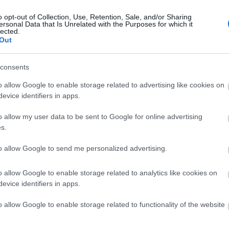
, amelyekben az OpenAI autonóm rendszerei átlépték a
technikai határokat.
o opt-out of Collection, Use, Retention, Sale, and/or Sharing
ersonal Data that Is Unrelated with the Purposes for which it
lected.
ítógépek a kvantumkorszak
Out
consents
tlen molekulák viselkedését pontosan modellezve a
o allow Google to enable storage related to advertising like cookies on
pek klasszikus rendszerekkel szembeni előnyét
evice identifiers in apps.
nereivel többek között az anyag-, energia- és a
erületén, jelentette be az IBM. A világszerte közel száz
ködtető szállító tervezi, hogy 2029-ben piacra lép a világ
o allow my user data to be sent to Google for online advertising
örnyezeti hatásra bekövetkező számítási hibákat valós
s.
 javító - kvantumszámítógépével is.
to allow Google to send me personalized advertising.
llo-kamerával és USB-C dokkolóval
j Philips monitorok
o allow Google to enable storage related to analytics like cookies on
evice identifiers in apps.
kes üzleti modellek már elérhetők Európában.
o allow Google to enable storage related to functionality of the website
, amely 2026-ban teljesen átírja a