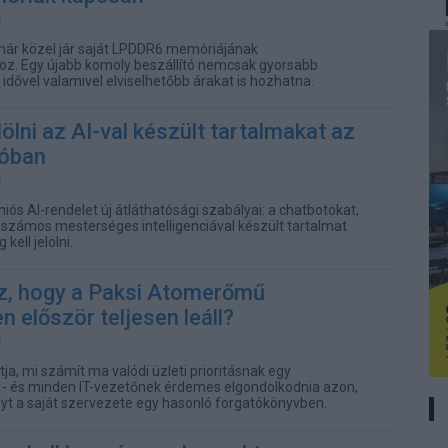
már közel jár saját LPDDR6 memóriájának
oz. Egy újabb komoly beszállító nemcsak gyorsabb
idővel valamivel elviselhetőbb árakat is hozhatna.
lölni az AI-val készült tartalmakat az
ióban
niós AI-rendelet új átláthatósági szabályai: a chatbotokat,
számos mesterséges intelligenciával készült tartalmat
ell jelölni.
az, hogy a Paksi Atomerőmű
n először teljesen leáll?
tja, mi számít ma valódi üzleti prioritásnak egy
 - és minden IT-vezetőnek érdemes elgondolkodnia azon,
lyt a saját szervezete egy hasonló forgatókönyvben.