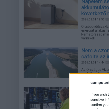
Napelem se
akkumulátor
következő 
2026.08.01 19:55|
Olcsóbb időszakba
energiát a lakásn
Németország már m
várni kell.
Nem a szom
cáfolta az 
2026.08.01 14:44|
Az Országos Vízüg
osztrák vízlépcső
rendkívüli helyze
computert
Megugrottak
If you wish 
hackertám
sensitive in
2026.08.01 13:30|
confirm you
Szakmai szerveze