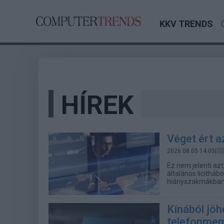
KKV TRENDS
HÍREK
Véget ért a
2026.08.05 14:05|
Ez nem jelenti az
általános licithá
hiányszakmákban t
Kínából jöh
telefonmem