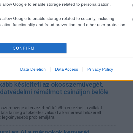
o allow Google to enable storage related to personalization.
t
o allow Google to enable storage related to security, including
gfrissebb adatok.
cation functionality and fraud prevention, and other user protection.
t odacsap a Windows-kalózoknak,
ozás jön az aktiválásban
CONFIRM
eres védelemmel erősíti meg a Windows vállalati aktiválási
Data Deletion
Data Access
Privacy Policy
kább késlelteti az okosszemüvegét,
datvédelmi rémálmot csináljon belőle
sszemüvege a tervezettnél később érkezhet, a vállalat
alálta meg a tökéletes választ a kamerával felszerelt
 legkényesebb problémájára.
szi az AI a mérnökök kenyerét...