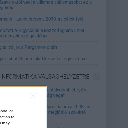
őzavaroktól védi a villamos alállomásokat ez a
goldás
emens - Lendületben a 2030-as célok felé
épített AI-ügynökök a kézzelfogható üzleti
edmények szolgálatában
gitalizálják a Pergamon-oltárt
gyár, ahol 45 perc alatt készül el egy lakóház
INFORMATIKA VÁLSÁGHELYZETRE
Samsung belenézett a kristálygömbjébe, és
gjósolta a memóriaválság végét
marosan összeomlik a társadalom a 2008-as
sonal or
lságot és a világjárványt megjósló szakértő
ection to
erint
ou may