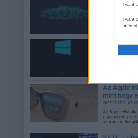
I want t
kriptopiaco
2026.07.30 06:21|
I want t
Ezt mutatják a le
authenti
A Microsof
fontos vált
2026.07.28 06:12|
A Microsoft hardv
rendszerét.
Az Apple in
mint hogy a
2026.07.27 21:09|
Az Apple első oko
ugyanis még nem t
szemüvegek egyik
SZTE – Elve