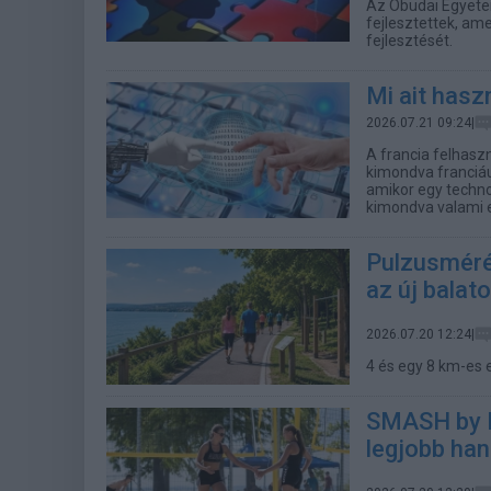
Az Óbudai Egyetem
fejlesztettek, am
fejlesztését.
Mi ait hasz
2026.07.21 09:24|
A francia felhasz
kimondva franciáu
amikor egy techn
kimondva valami e
Pulzusméré
az új balat
2026.07.20 12:24|
4 és egy 8 km-es 
SMASH by M
legjobb han