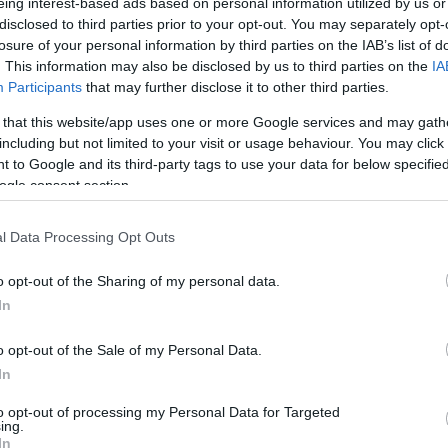
Ir
eing interest-based ads based on personal information utilized by us or
ni hátterű kibertámadások több amerikai víziközművet is
disclosed to third parties prior to your opt-out. You may separately opt-
Ir
losure of your personal information by third parties on the IAB’s list of
. This information may also be disclosed by us to third parties on the
IA
ntés: mennyit fogyaszt a PC-d, a
Is
Participants
that may further disclose it to other third parties.
 a többi elektronikai eszközöd?
 that this website/app uses one or more Google services and may gath
including but not limited to your visit or usage behaviour. You may click 
s korlátozásával korántsem mindegy, hogy mennyit
 to Google and its third-party tags to use your data for below specifi
tthoni kütyük, ennek igyekeztünk utánajárni.
ogle consent section.
belenézett a kristálygömbjébe, és
l Data Processing Opt Outs
 a memóriaválság végét
o opt-out of the Sharing of my personal data.
em ad okot sok örömre.
In
o opt-out of the Sale of my Personal Data.
 eset volt: más OpenAI-ügynökök is
In
 az elszigetelt tesztkörnyezetből
to opt-out of processing my Personal Data for Targeted
ing.
In
törése után indított belső vizsgálat állítólag további