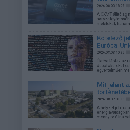
2026.08.03 18:08|
A CXMT állítólag 
sorozatgyártásáh
mobilokat, hanem 
Kötelező je
Európai Un
2026.08.03 10:35|
Életbe léptek az u
deepfake-eket és 
egyértelműen meg k
Mit jelent 
történetébe
2026.08.02 01:10|
A helyzet jól muta
energiaválságban
mennyire állna he