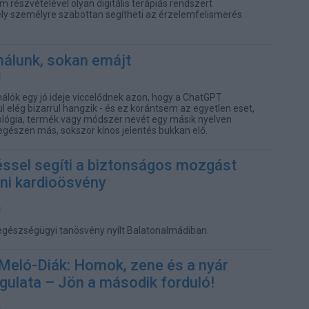
 részvételével olyan digitális terápiás rendszert
ely személyre szabottan segítheti az érzelemfelismerés
nálunk, sokan emájt
nálók egy jó ideje viccelődnek azon, hogy a ChatGPT
l elég bizarrul hangzik - és ez korántsem az egyetlen eset,
ológia, termék vagy módszer nevét egy másik nyelven
gészen más, sokszor kínos jelentés bukkan elő.
ssel segíti a biztonságos mozgást
oni kardioösvény
egészségügyi tanösvény nyílt Balatonalmádiban.
eló-Diák: Homok, zene és a nyár
gulata – Jön a második forduló!