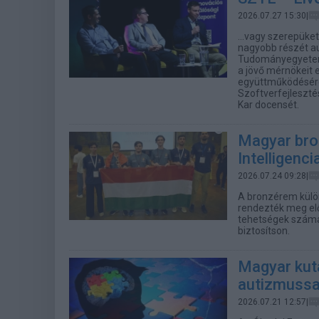
2026.07.27 15:30|
...vagy szerepüke
nagyobb részét au
Tudományegyetemen
a jövő mérnökeit 
együttműködésére,
Szoftverfejleszté
Kar docensét.
Magyar bro
Intelligenc
2026.07.24 09:28|
A bronzérem külö
rendezték meg elős
tehetségek számá
biztosítson.
Magyar kuta
autizmussal
2026.07.21 12:57|