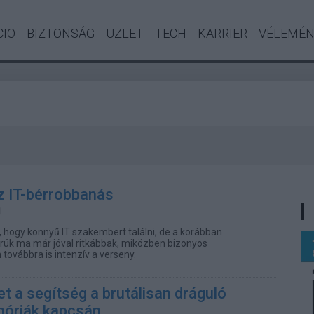
CIO
BIZTONSÁG
ÜZLET
TECH
KARRIER
VÉLEMÉ
z IT-bérrobbanás
t, hogy könnyű IT szakembert találni, de a korábban
borúk ma már jóval ritkábbak, miközben bizonyos
ovábbra is intenzív a verseny.
et a segítség a brutálisan dráguló
óriák kapcsán