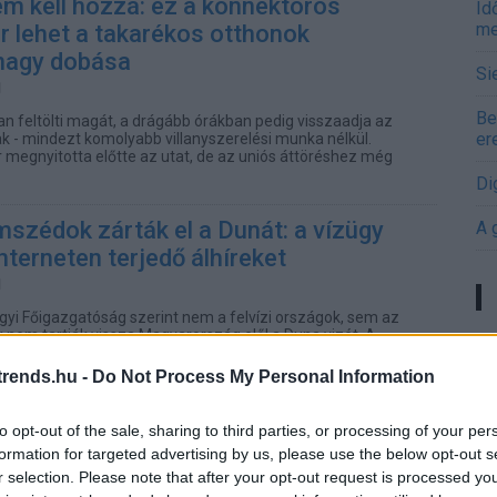
m kell hozzá: ez a konnektoros
Id
me
 lehet a takarékos otthonok
nagy dobása
Si
Be
n feltölti magát, a drágább órákban pedig visszaadja az
er
ak - mindezt komolyabb villanyszerelési munka nélkül.
egnyitotta előtte az utat, de az uniós áttöréshez még
Di
szédok zárták el a Dunát: a vízügy
A 
interneten terjedő álhíreket
yi Főigazgatóság szerint nem a felvízi országok, sem az
k nem tartják vissza Magyarország elől a Duna vizét. A
A 
t elsődleges oka a csapadékhiány.
me
rends.hu -
Do Not Process My Personal Information
 a víziközművek elleni
Ha
to opt-out of the sale, sharing to third parties, or processing of your per
adások
vá
formation for targeted advertising by us, please use the below opt-out s
sz
r selection. Please note that after your opt-out request is processed y
tek szerint sürgős intézkedésekre van szükség, miután