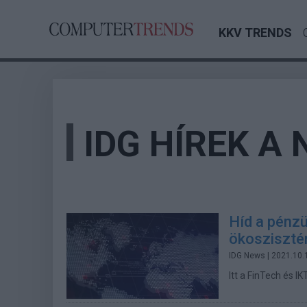
KKV TRENDS
IDG HÍREK A
Híd a pénzü
ökosziszté
IDG News
| 2021.10.
Itt a FinTech és 