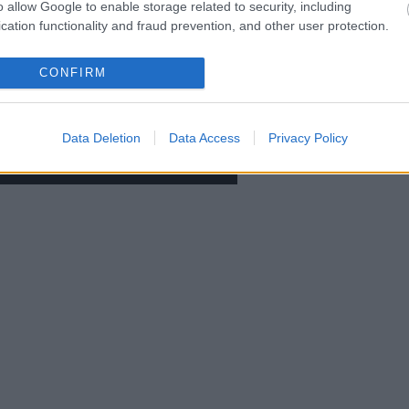
o allow Google to enable storage related to security, including
14 17:38
cation functionality and fraud prevention, and other user protection.
ng been a proponent of wearable computing's enterprise
 Tuesday it showed off five new Apple Watch apps created
siness users.
CONFIRM
Data Deletion
Data Access
Privacy Policy
 a nagyvilágból. hírek