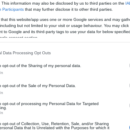
n üzleti lehetőségeket nyújthat a felhő - derül ki az IDG
. This information may also be disclosed by us to third parties on the
IA
Participants
that may further disclose it to other third parties.
Id
k Plus could work as malware
 that this website/app uses one or more Google services and may gath
me
including but not limited to your visit or usage behaviour. You may click 
 to Google and its third-party tags to use your data for below specifi
Si
21 18:20
ogle consent section.
delivered if you don't see them.
Be
er
l Data Processing Opt Outs
 to screen out criminals from its
Di
osecutors say
o opt-out of the Sharing of my personal data.
21 18:15
In
A 
 in San Francisco and Los Angeles issued their charges in an
nt.
o opt-out of the Sale of my Personal Data.
In
trikes cause problems in 20% of data
to opt-out of processing my Personal Data for Targeted
A 
es
ing.
me
In
21 18:10
Ha
htning strikes on a local utility grid in Europe caused a data
o opt-out of Collection, Use, Retention, Sale, and/or Sharing
elgium data center. For Google, a company with a self-
vá
ersonal Data that Is Unrelated with the Purposes for which it