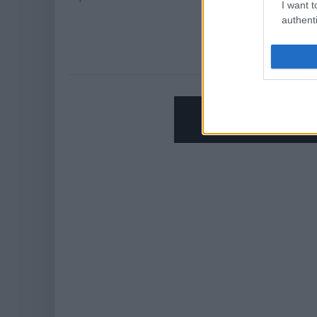
I want t
IDG News
| 2015.08.
authenti
Salesforce has lo
potential, and on
specifically for bu
További IDG hírek