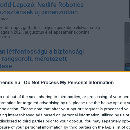
rld Lapozó: Netlife Robotics -
sszisztensek új dimenzióban
 06:21
zerűen lapozgatható és teljes egészében elolvasható a
gazin 2021. augusztus 4-ei lapszámának online,
ozata.
n létfontosságú a biztonsági
 rangsorolt, méretezett
tése
8:05
vOps-fordulata világosan jelzi, hogy a szervezetek a
rends.hu -
Do Not Process My Personal Information
zemeltetés új modelljével segítenék elő a szoftverszállítás
omatizálását.
to opt-out of the sale, sharing to third parties, or processing of your per
formation for targeted advertising by us, please use the below opt-out s
s felhőügyben
r selection. Please note that after your opt-out request is processed y
00
eing interest-based ads based on personal information utilized by us or
disclosed to third parties prior to your opt-out. You may separately opt-
százaléka szerint a számítási felhő átformálja a
i 40 százalékuk pedig az informatikai vezetőktől várja a
losure of your personal information by third parties on the IAB’s list of