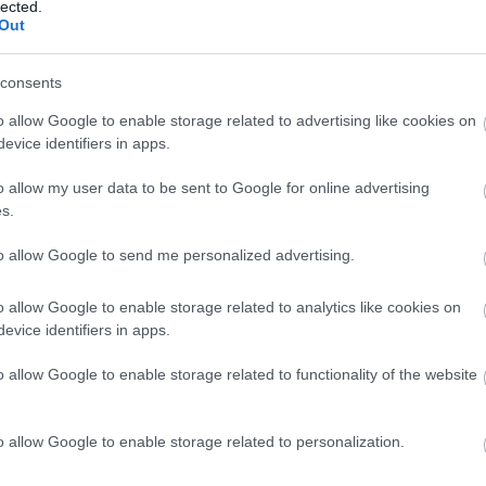
e for accuracy" in its data center operations, admitting an
lected.
sz
 loss as small as 0.000001% -- as it did -- likely came with
Out
Ir
consents
egins private beta of Skype for
Ir
ps for iOS, Android
o allow Google to enable storage related to advertising like cookies on
Is
evice identifiers in apps.
14 17:47
in inviting users to test the new iOS and Android apps of
o allow my user data to be sent to Google for online advertising
s, the enterprise communications software whose latest
s.
ched a few months ago.
to allow Google to send me personalized advertising.
 new 4-inch iPhone 6c just won't die
14 17:41
o allow Google to enable storage related to analytics like cookies on
ent, rumored to be held September 9, is going to be jam-
evice identifiers in apps.
oducts if the spate of leaks we're hearing are true. The
an iPhone 6c on deck, and it could be the 4-inch version
o allow Google to enable storage related to functionality of the website
g of. The rumor comes from noted leaker Evan Blass, who
about these things.
o allow Google to enable storage related to personalization.
 showcases 5 new Apple Watch apps
sses