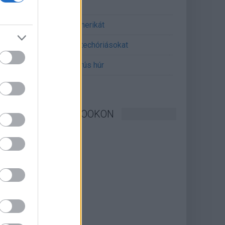
erint
án mémekkel támadja Amerikát
án célkeresztbe vette a techóriásokat
mét feszül a hidegháborús húr
KÖVESSEN FACEBOOKON