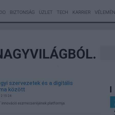
CIO
BIZTONSÁG
ÜZLET
TECH
KARRIER
VÉLEMÉ
 NAGYVILÁGBÓL.
.
gyi szervezetek és a digitális
ma között
12 15:24
IKT innováció eszmecseréjének platformja.