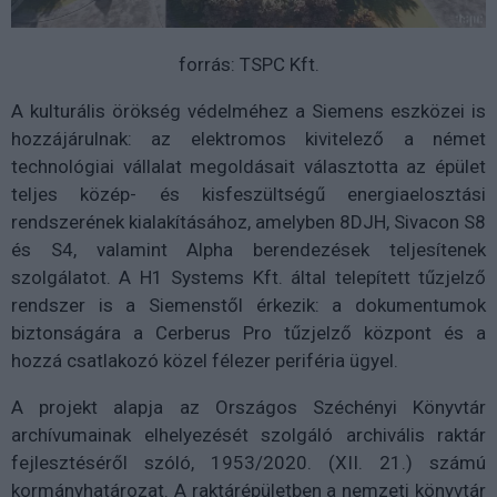
forrás: TSPC Kft.
A kulturális örökség védelméhez a Siemens eszközei is
hozzájárulnak: az elektromos kivitelező a német
technológiai vállalat megoldásait választotta az épület
teljes közép- és kisfeszültségű energiaelosztási
rendszerének kialakításához, amelyben 8DJH, Sivacon S8
és S4, valamint Alpha berendezések teljesítenek
szolgálatot. A H1 Systems Kft. által telepített tűzjelző
rendszer is a Siemenstől érkezik: a dokumentumok
biztonságára a Cerberus Pro tűzjelző központ és a
hozzá csatlakozó közel félezer periféria ügyel.
A projekt alapja az Országos Széchényi Könyvtár
archívumainak elhelyezését szolgáló archivális raktár
fejlesztéséről szóló, 1953/2020. (XII. 21.) számú
kormányhatározat. A raktárépületben a nemzeti könyvtár