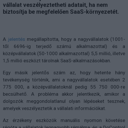
vállalat veszélyeztetheti adatait, ha nem
biztosítja be megfelelően SaaS-környezetét.
A
jelentés
megállapította, hogy a nagyvállalatok (1001-
től 6696-ig terjedő számú alkalmazottal) és a
középvállalatok (50-1000 alkalmazottal) 5,5 millió, illetve
1,5 millió eszközt tárolnak SaaS-alkalmazásokban.
Egy másik jelentős szám az, hogy hetente hány
tevékenység történik, ami a nagyvállalatok esetében 2
775 000, a középvállalatoknál pedig 55 750 000-re
becsülhető. A probléma akkor jelentkezik, amikor a
dolgozók meggondolatlanul olyan lépéseket tesznek,
amelyek veszélyeztetik a vállalati információkat.
Az érzékeny eszközök manuális nyomon követése
régóta a vállalatok legnagyobb rémálma, és a DoControl