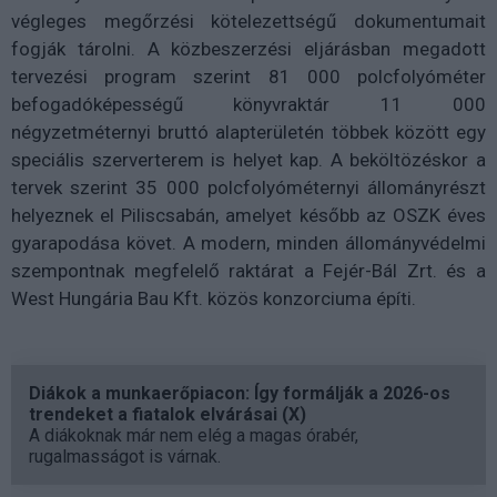
végleges megőrzési kötelezettségű dokumentumait
fogják tárolni. A közbeszerzési eljárásban megadott
tervezési program szerint 81 000 polcfolyóméter
befogadóképességű könyvraktár 11 000
négyzetméternyi bruttó alapterületén többek között egy
speciális szerverterem is helyet kap. A beköltözéskor a
tervek szerint 35 000 polcfolyóméternyi állományrészt
helyeznek el Piliscsabán, amelyet később az OSZK éves
gyarapodása követ. A modern, minden állományvédelmi
szempontnak megfelelő raktárat a Fejér-Bál Zrt. és a
West Hungária Bau Kft. közös konzorciuma építi.
Diákok a munkaerőpiacon: Így formálják a 2026-os
trendeket a fiatalok elvárásai (X)
A diákoknak már nem elég a magas órabér,
rugalmasságot is várnak.