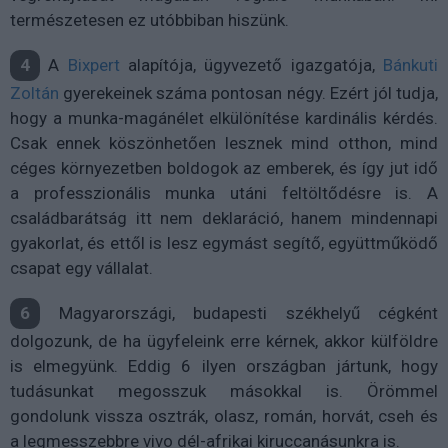
természetesen ez utóbbiban hiszünk.
4
A
Bixpert
alapítója, ügyvezető igazgatója,
Bánkuti
Zoltán
gyerekeinek száma pontosan négy. Ezért jól tudja,
hogy a munka-magánélet elkülönítése kardinális kérdés.
Csak ennek köszönhetően lesznek mind otthon, mind
céges környezetben boldogok az emberek, és így jut idő
a professzionális munka utáni feltöltődésre is. A
családbarátság itt nem deklaráció, hanem mindennapi
gyakorlat, és ettől is lesz egymást segítő, együttműködő
csapat egy vállalat.
6
Magyarországi, budapesti székhelyű cégként
dolgozunk, de ha ügyfeleink erre kérnek, akkor külföldre
is elmegyünk. Eddig 6 ilyen országban jártunk, hogy
tudásunkat megosszuk másokkal is. Örömmel
gondolunk vissza osztrák, olasz, román, horvát, cseh és
a legmesszebbre vivo dél-afrikai kiruccanásunkra is.