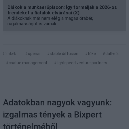
Diákok a munkaerőpiacon: Így formálják a 2026-os
trendeket a fiatalok elvárásai (X)
A diákoknak már nem elég a magas órabér,
rugalmasságot is várnak.
Címkék:
#openai
#stable diffusion
#tőke
#dall-e 2
#coatue management
#lightspeed venture partners
Adatokban nagyok vagyunk:
izgalmas tények a Bixpert
történelméből