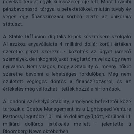
növekvő terület egyik kulcsszereplője lett. Most további
pénzbevonásról tárgyal a befektetőkkel, miután tavaly év
végén egy finanszírozási körben elérte az unikornis
státuszt.
A Stable Diffusion digitális képek készítésére szolgáló
AI-eszköz anyavállalata 4 milliárd dollár körüli értéken
szeretne pénzt szerezni - közölték az ügyet ismerő
személyek, de inkognitójukat megtartó mivel az ügy nem
nyilvános. Nem világos, hogy a Stability AI mennyi tőkét
szeretne bevonni a lehetséges fordulóban. Még nem
született végleges döntés a finanszírozásról, és az
értékelés még változhat - tették hozzá a hírforrások.
A londoni székhelyű Stability, amelynek befektetői közé
tartozik a Coatue Management és a Lightspeed Venture
Partners, legutóbb 101 millió dollárt gyűjtött, körülbelül 1
milliárd dolláros értékelés mellett - jelentette a
Bloomberg News októberben.