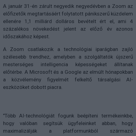
A január 31-én zárult negyedik negyedévben a Zoom az
előfizetők megtartásáért folytatott pánikszerű küzdelem
ellenére 1,1 milliárd dolláros bevételt ért el, ami 4
százalékos növekedést jelent az előző év azonos
időszakához képest.
A Zoom csatlakozik a technológiai iparágban zajló
szélesebb trendhez, amelyben a szolgáltatók újszerű
mesterséges intelligencia képességeket állítanak
előtérbe. A Microsoft és a Google az elmúlt hónapokban
a közvélemény figyelmét felkeltő társalgási AI-
eszközöket dobott piacra.
"Több AI-technológiát fogunk beépíteni termékeinkbe,
hogy valóban segítsük ügyfeleinket abban, hogy
maximalizálják a platformunkból származó