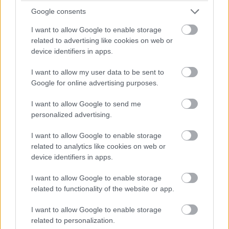
sokoldalúságának kihasználását a social engineeringgel
Google consents
kombinálva, hogy a felhasználót a rosszindulatú hasznos
I want to allow Google to enable storage
teher elmentésére és megnyitására csábítsák. A
related to advertising like cookies on web or
legújabb kampányok olyan jól ismert márkáknak adják ki
device identifiers in apps.
magukat, mint az Adobe Acrobat, a Google Drive és a
I want to allow my user data to be sent to
Dropbox, hogy növeljék az archívumok megnyitásának
Google for online advertising purposes.
esélyét.
I want to allow Google to send me
personalized advertising.
I want to allow Google to enable storage
A szállított kártevő törzsek között szerepel a Qakbot
related to analytics like cookies on web or
trójai és a Cobalt Strike, ami egy pen-tesztelő eszköz,
device identifiers in apps.
amellyel a fenyegető szereplők gyakran visszaélnek,
hogy a hálózatokat sebezhetőségei után kutassanak.
I want to allow Google to enable storage
related to functionality of the website or app.
Bernard Bautista és Diana Lopera biztonsági kutatók írják
a Spiderlabs blogján: "A HTML-csempészésen keresztül
I want to allow Google to enable storage
related to personalization.
szállított kifinomultabb rosszindulatú programok