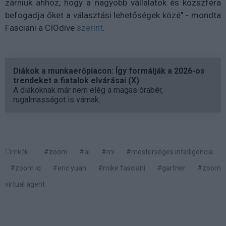
zárniuk ahhoz, hogy a nagyobb vállalatok és közszféra
befogadja őket a választási lehetőségek közé" - mondta
Fasciani a CIOdive
szerint
.
Diákok a munkaerőpiacon: Így formálják a 2026-os
trendeket a fiatalok elvárásai (X)
A diákoknak már nem elég a magas órabér,
rugalmasságot is várnak.
Címkék:
#zoom
#ai
#mi
#mesterséges intelligencia
#zoom iq
#eric yuan
#mike fasciani
#gartner
#zoom
virtual agent