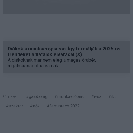
Diákok a munkaerőpiacon: Így formálják a 2026-os
trendeket a fiatalok elvárásai (X)
A diákoknak már nem elég a magas órabér,
rugalmasságot is várnak.
Címkék:
#gazdaság
#munkaerőpiac
#ivsz
#ikt
#szektor
#nők
#femintech 2022