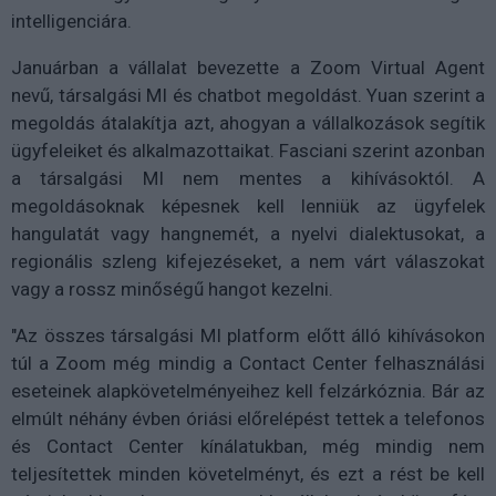
intelligenciára.
Januárban a vállalat bevezette a Zoom Virtual Agent
nevű, társalgási MI és chatbot megoldást. Yuan szerint a
megoldás átalakítja azt, ahogyan a vállalkozások segítik
ügyfeleiket és alkalmazottaikat. Fasciani szerint azonban
a társalgási MI nem mentes a kihívásoktól. A
megoldásoknak képesnek kell lenniük az ügyfelek
hangulatát vagy hangnemét, a nyelvi dialektusokat, a
regionális szleng kifejezéseket, a nem várt válaszokat
vagy a rossz minőségű hangot kezelni.
"Az összes társalgási MI platform előtt álló kihívásokon
túl a Zoom még mindig a Contact Center felhasználási
eseteinek alapkövetelményeihez kell felzárkóznia. Bár az
elmúlt néhány évben óriási előrelépést tettek a telefonos
és Contact Center kínálatukban, még mindig nem
teljesítettek minden követelményt, és ezt a rést be kell