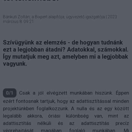
Bánkuti Zoltán, a Bixpert alapítója, ügyvezető igazgatója
|
2023
március 8. 09:21
Szívügyünk az elemzés - de hogyan tudnánk
ezt a legjobban átadni? Adatokkal, számokkal.
Így mutatjuk meg azt, amelyben mi a legjobbak
vagyunk.
0/1
Csak a jól elvégzett munkában hiszünk. Éppen
ezért fontosnak tartjuk, hogy az adattisztítással minden
projektünkben foglalkozzunk. A nulla és az egy között
legalább akkora, óriási különbség van, mint az
adattisztítás nélküli és az adattisztítás precíz
végrehajtását magában foglaló munkában. Mi