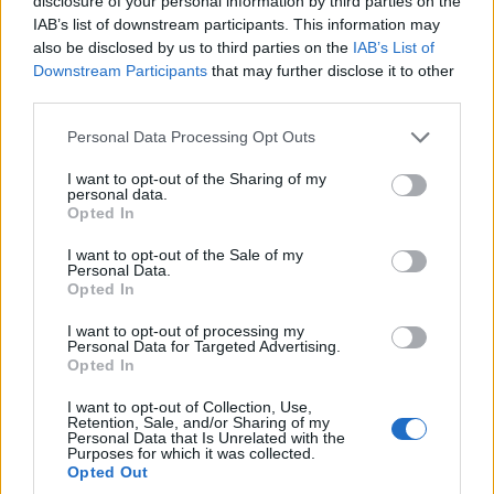
disclosure of your personal information by third parties on the
IAB’s list of downstream participants. This information may
Amióta a Microsoft elkezdte a makrók
also be disclosed by us to third parties on the
IAB’s List of
alapértelmezett blokkolását az interneten
Downstream Participants
that may further disclose it to other
keresztül küldött dokumentumokban, megnőtt
third parties.
a HTML-fájlok használata rosszindulatú
Please note that this website/app uses one or more Google
Personal Data Processing Opt Outs
programok terjesztésére.
services and may gather and store information including but
not limited to your visit or usage behaviour. You may click to
I want to opt-out of the Sharing of my
personal data.
grant or deny consent to Google and its third-party tags to
Opted In
use your data for below specified purposes in below Google
consent section.
A Trustwave Spiderlabs kutatása
szerint
egyre gyakoribb
I want to opt-out of the Sale of my
Personal Data.
az úgynevezett "HTML-csempészet" a HTML5-ös
Opted In
attribútumok használatával, amelyek offline is
I want to opt-out of processing my
működhetnek azáltal, hogy a JavaScript-kódban egy
Personal Data for Targeted Advertising.
bináris állományt egy megváltoztathatatlan
Opted In
adathalmazban tárolnak. A beágyazott hasznos terhet
I want to opt-out of Collection, Use,
aztán egy webböngészőn keresztül megnyitva
Retention, Sale, and/or Sharing of my
Personal Data that Is Unrelated with the
fájlobjektummá dekódolják.
Purposes for which it was collected.
Opted Out
Ez lehetővé teszi a fenyegető elemek számára a HTML