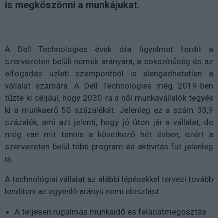
is megköszönni a munkájukat.
A Dell Technologies évek óta figyelmet fordít a
szervezeten belüli nemek arányára, a sokszínűség és az
elfogadás üzleti szempontból is elengedhetetlen a
vállalat számára. A Dell Technologies még 2019-ben
tűzte ki céljául, hogy 2030-ra a női munkavállalók tegyék
ki a munkaerő 50 százalékát. Jelenleg ez a szám 33,9
százalék, ami azt jelenti, hogy jó úton jár a vállalat, de
még van mit tennie a következő hét évben, ezért a
szervezeten belül több program és aktivitás fut jelenleg
is.
A technológiai vállalat az alábbi lépésekkel tervezi tovább
lendíteni az egyenlő arányú nemi eloszlást:
A teljesen rugalmas munkaidő és feladatmegosztás