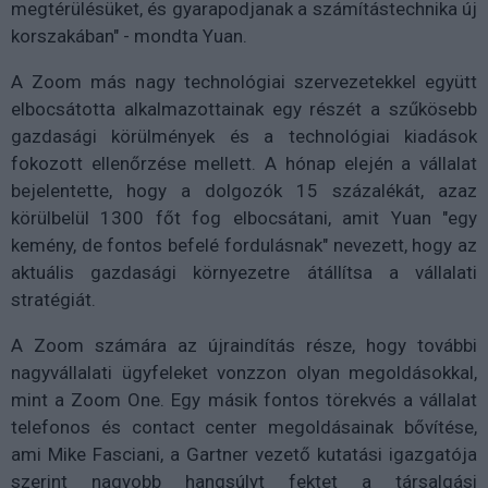
megtérülésüket, és gyarapodjanak a számítástechnika új
korszakában" - mondta Yuan.
A Zoom más nagy technológiai szervezetekkel együtt
elbocsátotta alkalmazottainak egy részét a szűkösebb
gazdasági körülmények és a technológiai kiadások
fokozott ellenőrzése mellett. A hónap elején a vállalat
bejelentette, hogy a dolgozók 15 százalékát, azaz
körülbelül 1300 főt fog elbocsátani, amit Yuan "egy
kemény, de fontos befelé fordulásnak" nevezett, hogy az
aktuális gazdasági környezetre átállítsa a vállalati
stratégiát.
A Zoom számára az újraindítás része, hogy további
nagyvállalati ügyfeleket vonzzon olyan megoldásokkal,
mint a Zoom One. Egy másik fontos törekvés a vállalat
telefonos és contact center megoldásainak bővítése,
ami Mike Fasciani, a Gartner vezető kutatási igazgatója
szerint nagyobb hangsúlyt fektet a társalgási