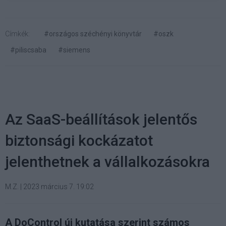
Címkék:
#országos széchényi könyvtár
#oszk
#piliscsaba
#siemens
Az SaaS-beállítások jelentős
biztonsági kockázatot
jelenthetnek a vállalkozásokra
M.Z.
|
2023 március 7. 19:02
A DoControl új kutatása szerint számos