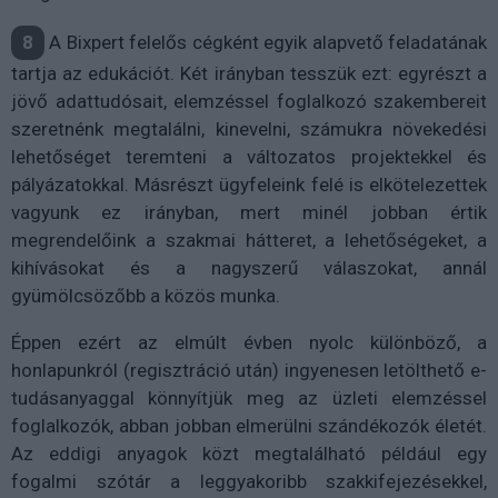
8
A Bixpert felelős cégként egyik alapvető feladatának
tartja az edukációt. Két irányban tesszük ezt: egyrészt a
jövő adattudósait, elemzéssel foglalkozó szakembereit
szeretnénk megtalálni, kinevelni, számukra növekedési
lehetőséget teremteni a változatos projektekkel és
pályázatokkal. Másrészt ügyfeleink felé is elkötelezettek
vagyunk ez irányban, mert minél jobban értik
megrendelőink a szakmai hátteret, a lehetőségeket, a
kihívásokat és a nagyszerű válaszokat, annál
gyümölcsözőbb a közös munka.
Éppen ezért az elmúlt évben nyolc különböző, a
honlapunkról (regisztráció után) ingyenesen letölthető e-
tudásanyaggal könnyítjük meg az üzleti elemzéssel
foglalkozók, abban jobban elmerülni szándékozók életét.
Az eddigi anyagok közt megtalálható például egy
fogalmi szótár a leggyakoribb szakkifejezésekkel,