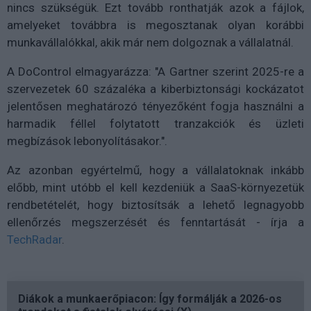
nincs szükségük. Ezt tovább ronthatják azok a fájlok,
amelyeket továbbra is megosztanak olyan korábbi
munkavállalókkal, akik már nem dolgoznak a vállalatnál.
A DoControl elmagyarázza: "A Gartner szerint 2025-re a
szervezetek 60 százaléka a kiberbiztonsági kockázatot
jelentősen meghatározó tényezőként fogja használni a
harmadik féllel folytatott tranzakciók és üzleti
megbízások lebonyolításakor.".
Az azonban egyértelmű, hogy a vállalatoknak inkább
előbb, mint utóbb el kell kezdeniük a SaaS-környezetük
rendbetételét, hogy biztosítsák a lehető legnagyobb
ellenőrzés megszerzését és fenntartását - írja a
TechRadar
.
Diákok a munkaerőpiacon: Így formálják a 2026-os