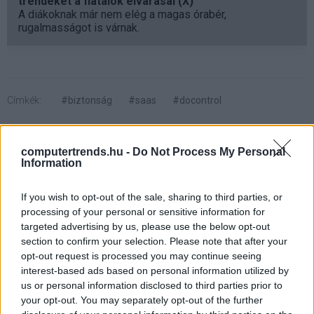
trendeket a fiatalok elvárásai (X)
A diákoknak már nem elég a magas órabér,
rugalmasságot is várnak.
Címkék:
#biztonság
#saas
#docontrol
computertrends.hu -
Do Not Process My Personal
Information
HTML-csempészet - a
If you wish to opt-out of the sale, sharing to third parties, or
processing of your personal or sensitive information for
rosszindulatú programok
targeted advertising by us, please use the below opt-out
section to confirm your selection. Please note that after your
terjesztésének legújabb módja
opt-out request is processed you may continue seeing
interest-based ads based on personal information utilized by
us or personal information disclosed to third parties prior to
M.Z.
|
2023 március 7. 17:57
your opt-out. You may separately opt-out of the further