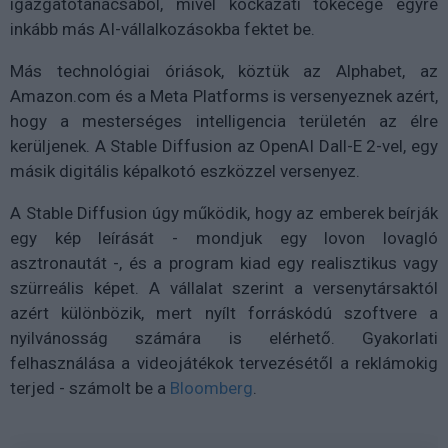
igazgatótanácsából, mivel kockázati tőkecége egyre
inkább más AI-vállalkozásokba fektet be.
Más technológiai óriások, köztük az Alphabet, az
Amazon.com és a Meta Platforms is versenyeznek azért,
hogy a mesterséges intelligencia területén az élre
kerüljenek. A Stable Diffusion az OpenAI Dall-E 2-vel, egy
másik digitális képalkotó eszközzel versenyez.
A Stable Diffusion úgy működik, hogy az emberek beírják
egy kép leírását - mondjuk egy lovon lovagló
asztronautát -, és a program kiad egy realisztikus vagy
szürreális képet. A vállalat szerint a versenytársaktól
azért különbözik, mert nyílt forráskódú szoftvere a
nyilvánosság számára is elérhető. Gyakorlati
felhasználása a videojátékok tervezésétől a reklámokig
terjed - számolt be a
Bloomberg
.