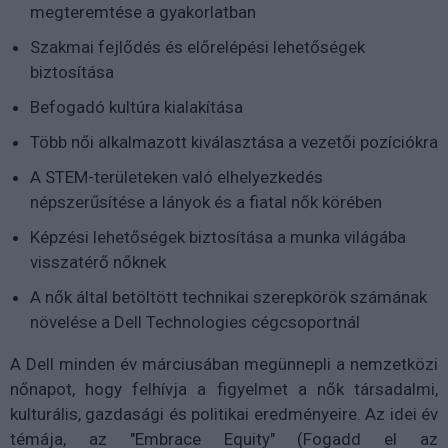
megteremtése a gyakorlatban
Szakmai fejlődés és előrelépési lehetőségek
biztosítása
Befogadó kultúra kialakítása
Több női alkalmazott kiválasztása a vezetői pozíciókra
A STEM-területeken való elhelyezkedés
népszerűsítése a lányok és a fiatal nők körében
Képzési lehetőségek biztosítása a munka világába
visszatérő nőknek
A nők által betöltött technikai szerepkörök számának
növelése a Dell Technologies cégcsoportnál
A Dell minden év márciusában megünnepli a nemzetközi
nőnapot, hogy felhívja a figyelmet a nők társadalmi,
kulturális, gazdasági és politikai eredményeire. Az idei év
témája, az "Embrace Equity" (Fogadd el az