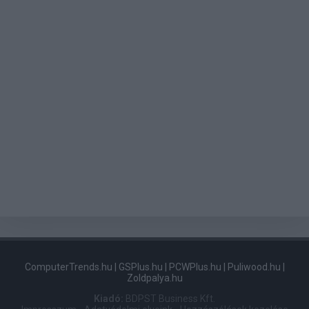
ComputerTrends.hu
|
GSPlus.hu
|
PCWPlus.hu
|
Puliwood.hu
|
Zoldpalya.hu
Kiadó:
BDPST Business Kft.