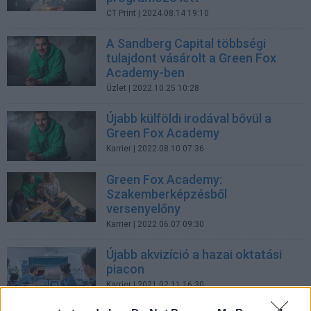
CT Print
| 2024.08.14 19:10
A Sandberg Capital többségi
tulajdont vásárolt a Green Fox
Academy-ben
Üzlet
| 2022.10.25 10:28
Újabb külföldi irodával bővül a
Green Fox Academy
Karrier
| 2022.08.10 07:36
Green Fox Academy:
Szakemberképzésből
versenyelőny
Karrier
| 2022.06.07 09:30
Újabb akvizíció a hazai oktatási
piacon
Karrier
| 2021.02.11 16:30