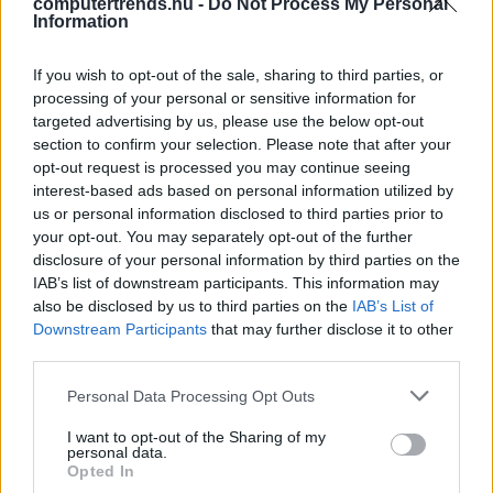
computertrends.hu -
Do Not Process My Personal
Hová tűnnek a kis hackerek?
Information
Vélemény
| 2021.01.26 09:21
If you wish to opt-out of the sale, sharing to third parties, or
processing of your personal or sensitive information for
Házhoz jön a Harvard vagy az MIT
targeted advertising by us, please use the below opt-out
Karrier
| 2020.09.09 15:49
section to confirm your selection. Please note that after your
opt-out request is processed you may continue seeing
interest-based ads based on personal information utilized by
Honnan jönnek az
us or personal information disclosed to third parties prior to
informatikusok?
your opt-out. You may separately opt-out of the further
Karrier
| 2020.09.02 14:41
disclosure of your personal information by third parties on the
IAB’s list of downstream participants. This information may
Programozóiskolák választéka:
also be disclosed by us to third parties on the
IAB’s List of
ízelítő a kínálatból
Downstream Participants
that may further disclose it to other
Karrier
| 2020.09.01 08:53
third parties.
Please note that this website/app uses one or more Google
A tudás hatalom
Personal Data Processing Opt Outs
services and may gather and store information including but
Vélemény
| 2020.08.16 11:14
not limited to your visit or usage behaviour. You may click to
I want to opt-out of the Sharing of my
personal data.
grant or deny consent to Google and its third-party tags to
Opted In
use your data for below specified purposes in below Google