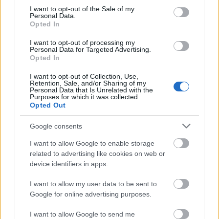
132 vállalkozás jelentkezett az
consent section.
I want to opt-out of the Sale of my
Antenna Hungária startup
Personal Data.
programjára
Opted In
Üzlet
| 2019.07.11 10:05
I want to opt-out of processing my
Personal Data for Targeted Advertising.
LEGFRISSEBB PCW
Opted In
I want to opt-out of Collection, Use,
Retention, Sale, and/or Sharing of my
Personal Data that Is Unrelated with the
Purposes for which it was collected.
Opted Out
Google consents
I want to allow Google to enable storage
related to advertising like cookies on web or
device identifiers in apps.
I want to allow my user data to be sent to
Google for online advertising purposes.
I want to allow Google to send me