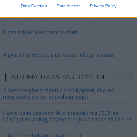
Data Deletion
Data Access
Privacy Policy
Beépített AI-ügynökök a kézzelfogható üzleti
eredmények szolgálatában
Digitalizálják a Pergamon-oltárt
A gyár, ahol 45 perc alatt készül el egy lakóház
INFORMATIKA VÁLSÁGHELYZETRE
A Samsung belenézett a kristálygömbjébe, és
megjósolta a memóriaválság végét
Hamarosan összeomlik a társadalom a 2008-as
válságot és a világjárványt megjósló szakértő szerint
Irán mémekkel támadja Amerikát