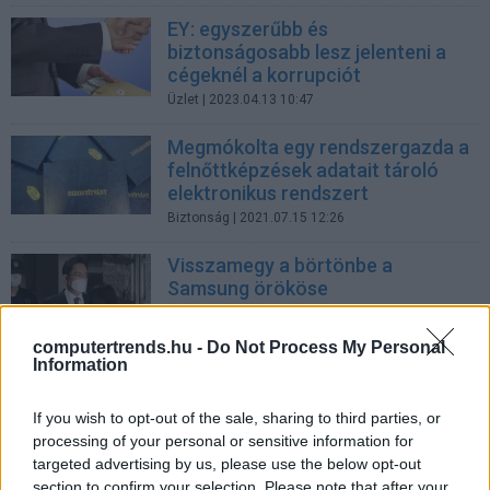
EY: egyszerűbb és
biztonságosabb lesz jelenteni a
cégeknél a korrupciót
Üzlet
| 2023.04.13 10:47
Megmókolta egy rendszergazda a
felnőttképzések adatait tároló
elektronikus rendszert
Biztonság
| 2021.07.15 12:26
Visszamegy a börtönbe a
Samsung örököse
Üzlet
| 2021.01.19 13:26
computertrends.hu -
Do Not Process My Personal
Felmérés a korrupcióról
Information
Üzlet
| 2018.05.17 10:35
If you wish to opt-out of the sale, sharing to third parties, or
processing of your personal or sensitive information for
Egy kattintásra a hivatalnokok
targeted advertising by us, please use the below opt-out
vagyona
section to confirm your selection. Please note that after your