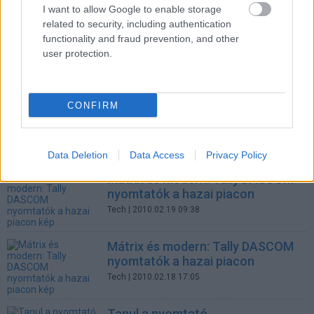
mátrixnyomtató
I want to allow Google to enable storage
related to security, including authentication
Tech
| 2010.07.21 11:45
functionality and fraud prevention, and other
user protection.
Új üzleti mátrixnyomtatók a
DASCOM-tól
Tech
| 2010.07.06 13:52
CONFIRM
Ingyenes számítógépet kapnak a
rászorulók
Üzlet
| 2010.06.03 10:34
Data Deletion
Data Access
Privacy Policy
Mátrix és modern: Tally DASCOM
nyomtatók a hazai piacon
Tech
| 2010.02.19 09:38
Mátrix és modern: Tally DASCOM
nyomtatók a hazai piacon
Tech
| 2010.02.18 17:05
Tanul a nyomtató