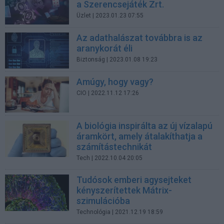
a Szerencsejáték Zrt.
Üzlet
| 2023.01.23 07:55
Az adathalászat továbbra is az
aranykorát éli
Biztonság
| 2023.01.08 19:23
Amúgy, hogy vagy?
CIO
| 2022.11.12 17:26
A biológia inspirálta az új vízalapú
áramkört, amely átalakíthatja a
számítástechnikát
Tech
| 2022.10.04 20:05
Tudósok emberi agysejteket
kényszerítettek Mátrix-
szimulációba
Technológia
| 2021.12.19 18:59