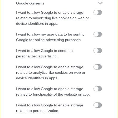
Ingyenes e-könyv
Google consents
honlapépítéshez a Microsofttól
I want to allow Google to enable storage
Tech
| 2011.02.04 12:23
related to advertising like cookies on web or
device identifiers in apps.
Új weboldalkészítő alkalmazás a
Microsofttól
I want to allow my user data to be sent to
Tech
| 2011.01.13 12:38
Google for online advertising purposes.
Microsoft to release WebMatrix
I want to allow Google to send me
dev software
personalized advertising.
IDG News
| 2011.01.13 10:07
I want to allow Google to enable storage
Új Epson mátrixnyomtató kis
related to analytics like cookies on web or
helyigénnyel
device identifiers in apps.
Tech
| 2011.01.03 15:00
I want to allow Google to enable storage
Ingyen ad számítógépeket a
related to functionality of the website or app.
Mátrix
I want to allow Google to enable storage
Üzlet
| 2010.09.16 11:02
related to personalization.
Epson PLQ-22: többfunkciós banki