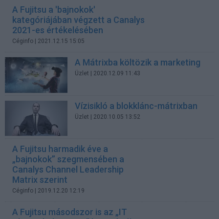
A Fujitsu a 'bajnokok'
kategóriájában végzett a Canalys
2021-es értékelésében
Céginfo
| 2021.12.15 15:05
A Mátrixba költözik a marketing
Üzlet
| 2020.12.09 11:43
Vízisikló a blokklánc-mátrixban
Üzlet
| 2020.10.05 13:52
A Fujitsu harmadik éve a
„bajnokok” szegmensében a
Canalys Channel Leadership
Matrix szerint
Céginfo
| 2019.12.20 12:19
A Fujitsu másodszor is az „IT