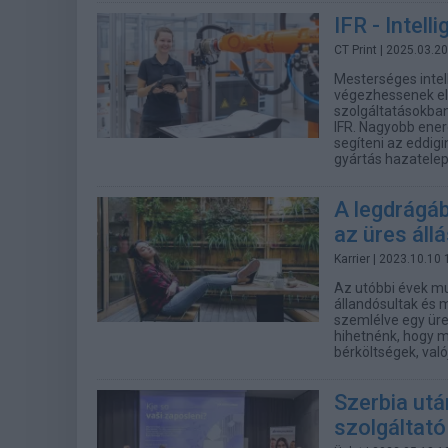
IFR - Intel
CT Print
| 2025.03.20
Mesterséges intel
végezhessenek el
szolgáltatásokban 
IFR. Nagyobb ene
segíteni az eddig
gyártás hazatelep
A legdrágá
az üres állá
Karrier
| 2023.10.10 
Az utóbbi évek m
állandósultak és 
szemlélve egy üre
hihetnénk, hogy m
bérköltségek, val
Szerbia utá
szolgáltató