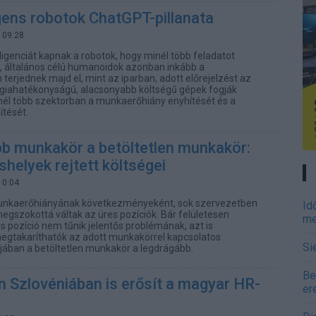
ligens robotok ChatGPT-pillanata
 09:28
ligenciát kapnak a robotok, hogy minél több feladatot
, általános célú humanoidok azonban inkább a
terjednek majd el, mint az iparban, adott előrejelzést az
rgiahatékonyságú, alacsonyabb költségű gépek fogják
inél több szektorban a munkaerőhiány enyhítését és a
ítését.
bb munkakör a betöltetlen munkakör:
shelyek rejtett költségei
10:04
unkaerőhiányának következményeként, sok szervezetben
Id
megszokottá váltak az üres pozíciók. Bár felületesen
me
s pozíció nem tűnik jelentős problémának, azt is
egtakaríthatók az adott munkakörrel kapcsolatos
Si
ójában a betöltetlen munkakör a legdrágább.
Be
n Szlovéniában is erősít a magyar HR-
er