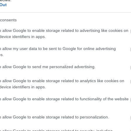
Out
5:03
ra egyre fontosabbá válik, hogy olyan technológiai
almazzanak, amelyek enyhítik a munkaerőhiányt.
consents
o allow Google to enable storage related to advertising like cookies on
ot - ez a Szilícium-völgy új válasza a
evice identifiers in apps.
ányra a kisebb gyárakban
5:12
o allow my user data to be sent to Google for online advertising
s.
efektetők egy új pénzügyi modellt támogatnak.
to allow Google to send me personalized advertising.
olléga a cégben - Hogyan dolgoznak a
botok?
o allow Google to enable storage related to analytics like cookies on
evice identifiers in apps.
 08:09
o allow Google to enable storage related to functionality of the website
 új, már kisebb vállalkozásoknak is elérhető, és megoldást
ásokra, mint a munkaerőhiány és az üzletmenet
 fenntartása.
o allow Google to enable storage related to personalization.
tor munkaerőhiánya még évekig
o allow Google to enable storage related to security, including