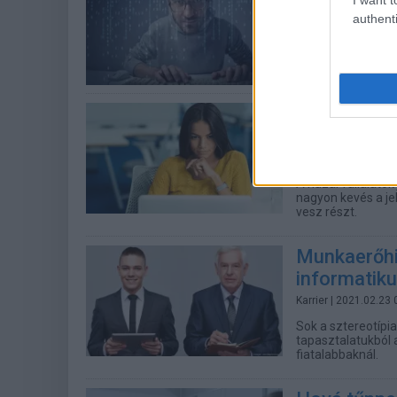
kihívást jel
authenti
Karrier
| 2021.03.05 
A probléma megol
mellett az altern
Kihívás a h
fejlesztőket
Karrier
| 2021.03.04 
A hazai vállalatok
nagyon kevés a je
vesz részt.
Munkaerőhiá
informatiku
Karrier
| 2021.02.23 
Sok a sztereotípi
tapasztalatukból 
fiatalabbaknál.