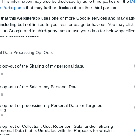
. This information may also be disclosed by us to third parties on the
IA
Participants
that may further disclose it to other third parties.
02.20 07:28
esszió és a munkaerőhiány miatt az AI-infrastruktúrába
 that this website/app uses one or more Google services and may gath
sokat komolyabban sújtják.
including but not limited to your visit or usage behaviour. You may click 
 to Google and its third-party tags to use your data for below specifi
nki, miért optimisták a technológiai
ogle consent section.
replői
47
l Data Processing Opt Outs
kai események, az ellátási láncok akadozása, az alapanyag-
a technológiai szektort sem kerülte el.
o opt-out of the Sharing of my personal data.
In
ldások a munkaerőhiányból fakadó
o opt-out of the Sale of my Personal Data.
enyhítésére
In
07.02 15:41
zások életében gyakorlatilag mindennapos eset, hogy a
to opt-out of processing my Personal Data for Targeted
acitás hiánya gátat szab a pénzügyi fejlődésnek.
ing.
In
üzemeltetők fele 2-3 éven belül
o opt-out of Collection, Use, Retention, Sale, and/or Sharing
ersonal Data that Is Unrelated with the Purposes for which it
automatizálás bevezetését
lected.