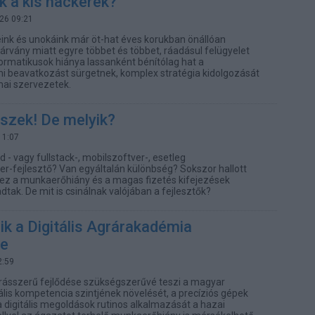
k a kis hackerek?
.26 09:21
nk és unokáink már öt-hat éves korukban önállóan
járvány miatt egyre többet és többet, ráadásul felügyelet
informatikusok hiánya lassanként bénítólag hat a
i beavatkozást sürgetnek, komplex stratégia kidolgozását
mai szervezetek.
eszek! De melyik?
11:07
 - vagy fullstack-, mobilszoftver-, esetleg
r-fejlesztő? Van egyáltalán különbség? Sokszor hallott
ez a munkaerőhiány és a magas fizetés kifejezések
tak. De mit is csinálnak valójában a fejlesztők?
k a Digitális Agrárakadémia
se
2:59
 ugrásszerű fejlődése szükségszerűvé teszi a magyar
ális kompetencia szintjének növelését, a precíziós gépek
a digitális megoldások rutinos alkalmazását a hazai