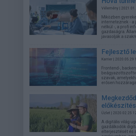
Hová tűnne
Vélemény
| 2021.01
Miközben gyerekei
interneteznek - a 
nélkül -, a profi 
gazdaságra. Állam
javasolják a szak
Fejlesztő l
Karrier
| 2020.05.29 
Frontend-, backend
beágyazottszoftve
szavak, amelyekh
erősen hozzáragad
Megkezdődi
előkészíté
Üzlet
| 2020.02.25 1
A digitális világ
gazdálkodók digit
elterjesztését és 