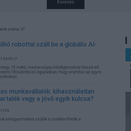
Keresés
latok száma: 27
lió robottal száll be a globális AI-
07.04 09:27
egy 10 millió, mesterséges intelligenciával felszerelt
ezetni 18 különböző ágazatban, hogy enyhítse az egyre
rőhiányt.
es munkavállalók: kihasználatlan
rtalék vagy a jövő egyik kulcsa?
 12:05
l a kisgyermekes szülők is csökkenthetik a