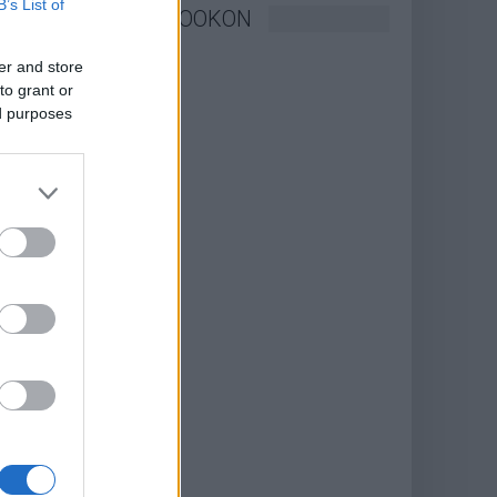
B’s List of
KÖVESSEN FACEBOOKON
er and store
to grant or
ed purposes