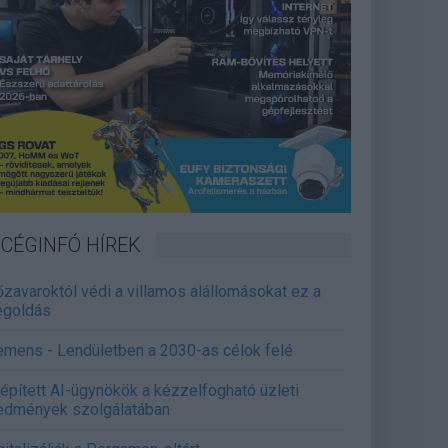
CÉGINFÓ HÍREK
őzavaroktól védi a villamos alállomásokat ez a
goldás
emens - Lendületben a 2030-as célok felé
épített AI-ügynökök a kézzelfogható üzleti
edmények szolgálatában