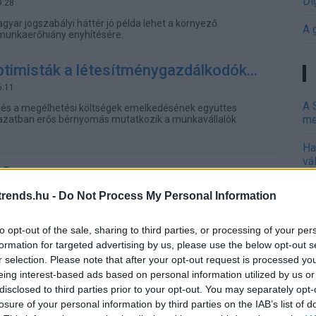
Di
9:28
gyar jogszabályi háttér jó példa lehet a környező
A 
 munkaerőhiány enyhítésére.
timisták a létesítménygazdálkodók...
6:11
A 
és a megélhetési költségek emelkedésének együttes
me
azatban erős bérnyomás mutatkozik a munkavállalók
Ha
vá
 a
sz
ben
rends.hu -
Do Not Process My Personal Information
Ir
ájukat, és ezek az
to opt-out of the sale, sharing to third parties, or processing of your per
Ir
nak kapcsán, hogy a
formation for targeted advertising by us, please use the below opt-out s
Is
r selection. Please note that after your opt-out request is processed y
eing interest-based ads based on personal information utilized by us or
ópai AI-piac a gazdasági
disclosed to third parties prior to your opt-out. You may separately opt-
ság ellenére is folyamatosan
losure of your personal information by third parties on the IAB’s list of