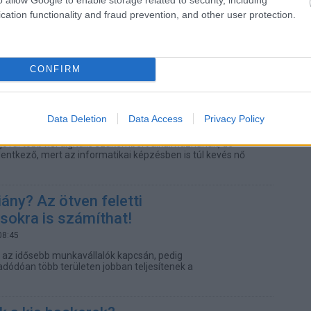
ent
cation functionality and fraud prevention, and other user protection.
09:28
dásának egyik kulcsa a hagyományos, egyetemi képzések
atív képzések fejlesztése, támogatása lehet.
CONFIRM
azai informatikai cégek számára női
 találni
Data Deletion
Data Access
Privacy Policy
10:40
 jóval több női digitális szakembert alkalmaznának, de
lentkező, mert az informatikai képzésben is túl kevés nő
ny? Az ötven feletti
sokra is számíthat!
08:45
a az idősebb munkavállalók kapcsán, pedig
adódóan több területen jobban teljesítenek a