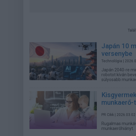
Talá
Japán 10 mil
versenybe
Technológia
| 2026.
Japán 2040-re mint
robotot kíván bev
súlyosabb munkae
Kisgyermek
munkaerő-ta
PR Cikk
| 2026.03.02
Rugalmas munkáva
munkaerőhiányt.