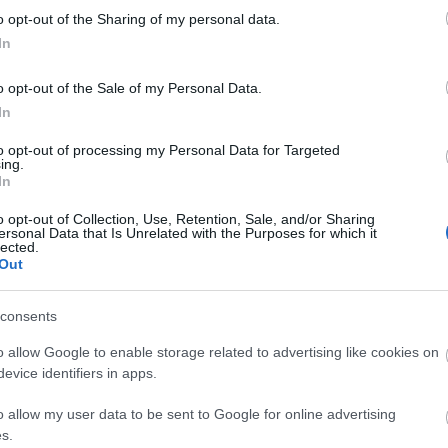
o opt-out of the Sharing of my personal data.
módszerrel fejtették meg egy
In
ágú fehérje térszerkezetét magyar
o opt-out of the Sale of my Personal Data.
In
02.08 09:45
díjjal elismert krio-elektronmikroszkópia módszere
to opt-out of processing my Personal Data for Targeted
a biokémiát, az immunológiát, a genetikát, szinte minden
ing.
udományágat.
In
o opt-out of Collection, Use, Retention, Sale, and/or Sharing
d forintból épít újfajta
ersonal Data that Is Unrelated with the Purposes for which it
lected.
mítógépet 2022 fizikai Nobel-díjasa
Out
.24 17:57
 társai által alapított Pasqal tervei erősen eltérnek a
consents
ionos vagy szupravezető kvantumszámítógépekétől.
o allow Google to enable storage related to advertising like cookies on
szezon: 5 dolog, amit a díjakról tudni
evice identifiers in apps.
o allow my user data to be sent to Google for online advertising
10:32
s.