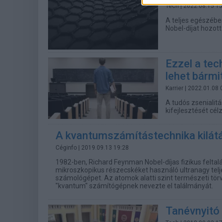
Tech
| 2022.08.15 1
A teljes egészébe
Nobel-díjat hozott
Ezzel a te
lehet bármit
Karrier
| 2022.01.08 
A tudós zseniali
kifejlesztését cé
A kvantumszámítástechnika kilát
Céginfo
| 2019.09.13 19:28
1982-ben, Richard Feynman Nobel-díjas fizikus felta
mikroszkopikus részecskéket használó ultranagy tel
számológépet. Az atomok alatti szint természeti tör
"kvantum" számítógépnek nevezte el találmányát.
Tanévnyitó