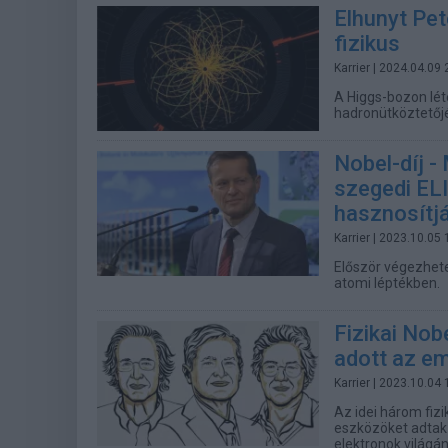
Elhunyt Pet
fizikus
Karrier
| 2024.04.09 
A Higgs-bozon lét
hadronütköztetőjé
Nobel-díj -
szegedi EL
hasznosítj
Karrier
| 2023.10.05 
Először végezhete
atomi léptékben.
Fizikai Nob
adott az e
Karrier
| 2023.10.04 
Az idei három fizik
eszközöket adtak
elektronok világá