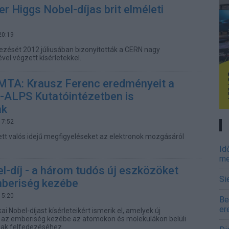
er Higgs Nobel-díjas brit elméleti
20:19
ezését 2012 júliusában bizonyították a CERN nagy
vel végzett kísérletekkel.
 MTA: Krausz Ferenc eredményeit a
I-ALPS Kutatóintézetben is
ák
17:52
tt valós idejű megfigyeléseket az elektronok mozgásáról
Id
me
el-díj - a három tudós új eszközöket
Si
mberiség kezébe
15:20
Be
er
ai Nobel-díjast kísérleteikért ismerik el, amelyek új
 az emberiség kezébe az atomokon és molekulákon belüli
nak felfedezéséhez.