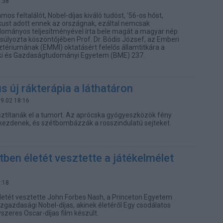
7:38
 feltalálót, Nobel-díjas kiváló tudóst, '56-os hőst,
ikust adott ennek az országnak, ezáltal nemcsak
dományos teljesítményével írta bele magát a magyar nép
súlyozta köszöntőjében Prof. Dr. Bódis József, az Emberi
ztériumának (EMMI) oktatásért felelős államtitkára a
i és Gazdaságtudományi Egyetem (BME) 237.
s új rákterápia a láthatáron
09.02 18:16
ztítanák el a tumort. Az aprócska gyógyeszközök fény
kezdenek, és szétbombázzák a rosszindulatú sejteket.
ben életét vesztette a játékelmélet
9:18
etét vesztette John Forbes Nash, a Princeton Egyetem
gazdasági Nobel-díjas, akinek életéről Egy csodálatos
zeres Oscar-díjas film készült.