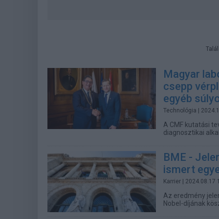
Talá
Magyar labo
csepp vérp
egyéb súly
Technológia
| 2024.
A CMF kutatási te
diagnosztikai alka
BME - Jelen
ismert egy
Karrier
| 2024.08.17 
Az eredmény jelen
Nobel-díjának kös