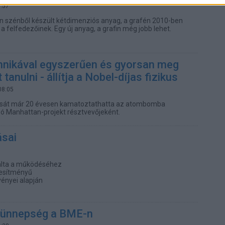
5:57
n szénből készült kétdimenziós anyag, a grafén 2010-ben
 a felfedezőinek. Egy új anyag, a grafin még jobb lehet.
chnikával egyszerűen és gyorsan meg
 tanulni - állítja a Nobel-díjas fizikus
08:05
tását már 20 évesen kamatoztathatta az atombomba
lzó Manhattan-projekt résztvevőjeként.
ásai
lálta a működéséhez
jesítményű
vényei alapján
 ünnepség a BME-n