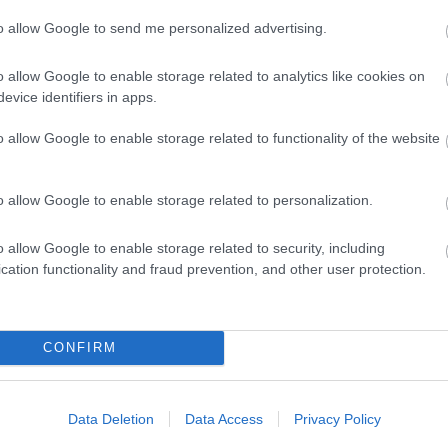
bel-díjak kiosztásának szezonja. Hat nap alatt, hat díjat
arcok válnak ismertté a világ minden tájáról, és lesznek
to allow Google to send me personalized advertising.
sok, írók, közgazdászok, emberi jogi vezetőkhöz
ág egyik, ha nem a legelitebb listájának.
o allow Google to enable storage related to analytics like cookies on
evice identifiers in apps.
ávorszarvas-bábut és energiahatékony
jaztak a vicces Nobel-díjjal
o allow Google to enable storage related to functionality of the website
09.16 18:13
 IgNobel-díjakat.
o allow Google to enable storage related to personalization.
yik Nobel-díjas felfedezőjének ítélték
o allow Google to enable storage related to security, including
professzori címet 2022-ben
cation functionality and fraud prevention, and other user protection.
09.02 18:01
lógiában áttörést jelentő grafén előállításának módszerét
dós, Sir Konsztantyin Novoszelov brit-orosz
CONFIRM
 tudományos munkáját ismerte el a Budapesti Műszaki és
yi Egyetem szenátusa és a Neumann Társaság a
ofesszori címmel.
Data Deletion
Data Access
Privacy Policy
emsokára a grafin helyettesítheti