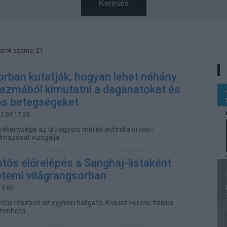
Keresés
latok száma: 21
rban kutatják, hogyan lehet néhány
lazmából kimutatni a daganatokat és
os betegségeket
12.03 17:28
vékenysége az ultragyors méréstechnika orvosi-
lmazását vizsgálja.
tős előrelépés a Sanghaj-listaként
etemi világrangsorban
15:05
tős részben az egykori hallgató, Krausz Ferenc fizikus
zönhető.