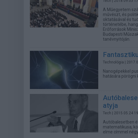
Tech
| 2018.09.03 1
A Műegyetem számos
művészt, és polit
oktatásával és tu
történetébe, hang
Erőforrások Minis
Budapesti Műszak
tanévnyitóján.
Fantasztiku
Technológia
| 2017.
Nanogépekkel pus
hatására pörögni 
Autóbaleset
atyja
Tech
| 2015.05.24 1
Autóbalesetben él
matematikusa, köz
elme címmel négys