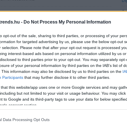
Di
A 
 kapott Karikó Katalin
0.02 12:09
rends.hu -
Do Not Process My Personal Information
eg a 2023-as fiziológiai-orvostudományi Nobel-díjat.
to opt-out of the sale, sharing to third parties, or processing of your per
formation for targeted advertising by us, please use the below opt-out s
A 
r selection. Please note that after your opt-out request is processed y
me
zős gimnazistát delegál a MISZ a
eing interest-based ads based on personal information utilized by us or
átadási ünnepségére
Ha
disclosed to third parties prior to your opt-out. You may separately opt-
vá
losure of your personal information by third parties on the IAB’s list of
14:53
sz
. This information may also be disclosed by us to third parties on the
IA
és hat tehetséges fiatal kutatóval folytatott interjú után
Participants
that may further disclose it to other third parties.
ezett zsűri döntött az idei résztvevőről a Kutató Diákokért
Ir
i segítségével.
 that this website/app uses one or more Google services and may gath
Ir
including but not limited to your visit or usage behaviour. You may click 
elhunyt a lítiumion akkumulátorok
 to Google and its third-party tags to use your data for below specifi
Is
ogle consent section.
6.27 07:44
l Data Processing Opt Outs
h még a Nobel-díjat is megkapta a felfedezéséért.