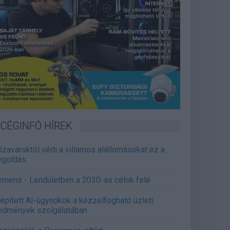
CÉGINFÓ HÍREK
őzavaroktól védi a villamos alállomásokat ez a
goldás
emens - Lendületben a 2030-as célok felé
épített AI-ügynökök a kézzelfogható üzleti
edmények szolgálatában