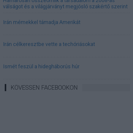
Hamarosan összeomlik a társadalom a 2008-as
válságot és a világjárványt megjósló szakértő szerint
Irán mémekkel támadja Amerikát
Irán célkeresztbe vette a techóriásokat
Ismét feszül a hidegháborús húr
KÖVESSEN FACEBOOKON