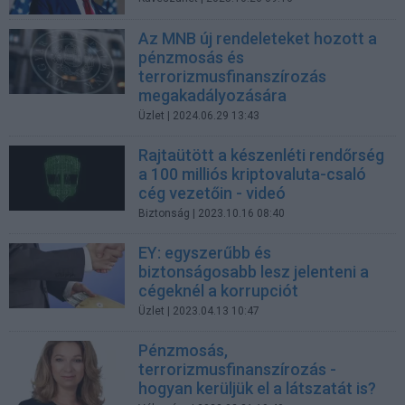
Az MNB új rendeleteket hozott a
pénzmosás és
terrorizmusfinanszírozás
megakadályozására
Üzlet
| 2024.06.29 13:43
Rajtaütött a készenléti rendőrség
a 100 milliós kriptovaluta-csaló
cég vezetőin - videó
Biztonság
| 2023.10.16 08:40
EY: egyszerűbb és
biztonságosabb lesz jelenteni a
cégeknél a korrupciót
Üzlet
| 2023.04.13 10:47
Pénzmosás,
terrorizmusfinanszírozás -
hogyan kerüljük el a látszatát is?