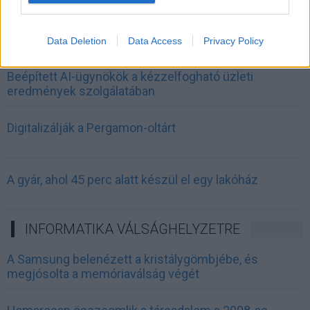
Siemens - Lendületben a 2030-as célok felé
Data Deletion
Data Access
Privacy Policy
Beépített AI-ügynökök a kézzelfogható üzleti
eredmények szolgálatában
Digitalizálják a Pergamon-oltárt
A gyár, ahol 45 perc alatt készül el egy lakóház
INFORMATIKA VÁLSÁGHELYZETRE
A Samsung belenézett a kristálygömbjébe, és
megjósolta a memóriaválság végét