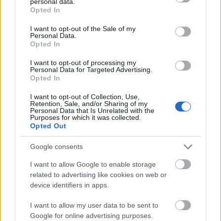
personal data.
Hogyan küzdenek a bankok a
grant or deny consent to Google and its third-party tags to
Opted In
pénzmosás ellen?
use your data for below specified purposes in below Google
consent section.
Céginfo
| 2019.11.27 16:46
I want to opt-out of the Sale of my
Personal Data.
Opted In
Hogy segített kinyírni az Apple és
a Facebook a KickassTorrentset?
I want to opt-out of processing my
Personal Data for Targeted Advertising.
Tech
| 2016.07.24 10:01
Opted In
LEGFRISSEBB PCW
I want to opt-out of Collection, Use,
Retention, Sale, and/or Sharing of my
Personal Data that Is Unrelated with the
Purposes for which it was collected.
Opted Out
Google consents
I want to allow Google to enable storage
related to advertising like cookies on web or
device identifiers in apps.
I want to allow my user data to be sent to
Google for online advertising purposes.