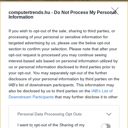
Vélemény
| 2023.02.21 19:40
computertrends.hu -
Do Not Process My Personal
Dél-Korea hamarosan
Information
kriptovaluta-követő rendszert fog
telepíteni
If you wish to opt-out of the sale, sharing to third parties, or
Biztonság
| 2023.02.12 11:35
processing of your personal or sensitive information for
targeted advertising by us, please use the below opt-out
MNB: komoly bírságot kapott több
section to confirm your selection. Please note that after your
bank az információs rendszereik
opt-out request is processed you may continue seeing
szűrési gyakorlata miatt
interest-based ads based on personal information utilized by
Biztonság
| 2022.11.04 09:51
us or personal information disclosed to third parties prior to
your opt-out. You may separately opt-out of the further
Életfogytig rács mögé kerülhet a
disclosure of your personal information by third parties on the
világ legismertebb antivírus-
IAB’s list of downstream participants. This information may
guruja
also be disclosed by us to third parties on the
IAB’s List of
Üzlet
| 2021.03.12 09:59
Downstream Participants
that may further disclose it to other
third parties.
Pénzmosásért börtönbe megy a
Bitcoin-tőzsde alapítója
Please note that this website/app uses one or more Google
Personal Data Processing Opt Outs
services and may gather and store information including but
Üzlet
| 2020.12.13 16:15
not limited to your visit or usage behaviour. You may click to
I want to opt-out of the Sharing of my