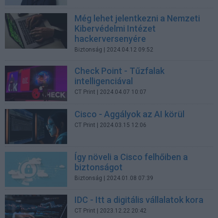
Még lehet jelentkezni a Nemzeti
Kibervédelmi Intézet
hackerversenyére
Biztonság
| 2024.04.12 09:52
Check Point - Tűzfalak
intelligenciával
CT Print
| 2024.04.07 10:07
Cisco - Aggályok az AI körül
CT Print
| 2024.03.15 12:06
Így növeli a Cisco felhőiben a
biztonságot
Biztonság
| 2024.01.08 07:39
IDC - Itt a digitális vállalatok kora
CT Print
| 2023.12.22 20:42