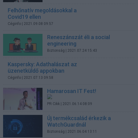
Felhőnatív megoldásokkal a
Covid19 ellen
Céginfo
| 2021.09.08 09:57
Reneszánszát éli a social
engineering
Biztonság
| 2021.07.24 15:43
Kaspersky: Adathalászat az
üzenetküldő appokban
Céginfo
| 2021.07.13 09:58
Hamarosan IT Fest!
PR Cikk
| 2021.06.14 08:09
Új termékcsalád érkezik a
WatchGuardnál
Biztonság
| 2021.06.04 13:11