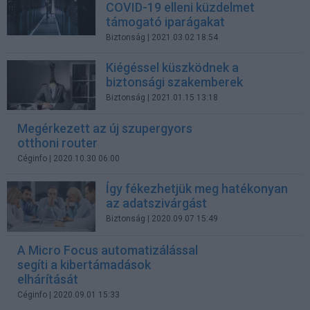
COVID-19 elleni küzdelmet
támogató iparágakat
Biztonság
| 2021.03.02 18:54
Kiégéssel küszködnek a
biztonsági szakemberek
Biztonság
| 2021.01.15 13:18
Megérkezett az új szupergyors
otthoni router
Céginfo
| 2020.10.30 06:00
Így fékezhetjük meg hatékonyan
az adatszivárgást
Biztonság
| 2020.09.07 15:49
A Micro Focus automatizálással
segíti a kibertámadások
elhárítását
Céginfo
| 2020.09.01 15:33