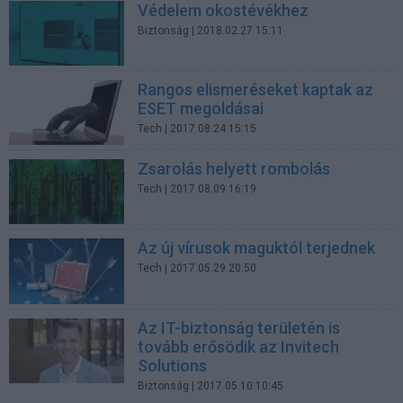
Védelem okostévékhez
Biztonság
| 2018.02.27 15:11
Rangos elismeréseket kaptak az
ESET megoldásai
Tech
| 2017.08.24 15:15
Zsarolás helyett rombolás
Tech
| 2017.08.09 16:19
Az új vírusok maguktól terjednek
Tech
| 2017.05.29 20:50
Az IT-biztonság területén is
tovább erősödik az Invitech
Solutions
Biztonság
| 2017.05.10 10:45