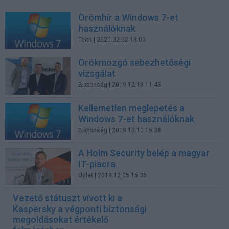
Örömhír a Windows 7-et
használóknak
Tech
| 2020.02.02 18:00
Örökmozgó sebezhetőségi
vizsgálat
Biztonság
| 2019.12.18 11:45
Kellemetlen meglepetés a
Windows 7-et használóknak
Biztonság
| 2019.12.10 15:38
A Holm Security belép a magyar
IT-piacra
Üzlet
| 2019.12.05 15:35
Vezető státuszt vívott ki a
Kaspersky a végponti biztonsági
megoldásokat értékelő