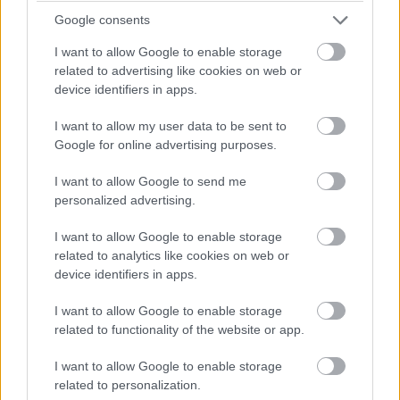
Google consents
Ezért nem volt szabad kihagyni az
I want to allow Google to enable storage
év legnagyobb üzleti fesztiválját
related to advertising like cookies on web or
Üzlet
| 2022.07.12 12:15
device identifiers in apps.
A firmware-támadások veszélye
I want to allow my user data to be sent to
egyre nagyobb aggodalomra ad
Google for online advertising purposes.
okot az üzleti életben
Biztonság
| 2022.06.29 14:42
I want to allow Google to send me
personalized advertising.
One Identity - Azonosságvédelem
egységesen
I want to allow Google to enable storage
related to analytics like cookies on web or
Biztonság
| 2022.06.22 07:50
device identifiers in apps.
Már az épületek sincsenek
I want to allow Google to enable storage
biztonságban a kibertámadások
related to functionality of the website or app.
miatt
Biztonság
| 2022.06.17 08:47
I want to allow Google to enable storage
related to personalization.