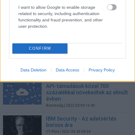
IT nélkül nincs üzlet - fókuszban
az újragondolt digitális
I want to allow Google to enable storage
menedzsment
related to security, including authentication
functionality and fraud prevention, and other
CT Print
| 2022.06.07 12:12
user protection.
Check Point - Térképen a
kiberpandémia
CT Print
| 2022.03.15 14:39
CONFIRM
Microsoft Security - Kibervédelem
többfelhősen
Data Deletion
Data Access
Privacy Policy
CT Print
| 2022.03.12 17:32
API-támadások közel 700
százalékkal növekedtek az elmúlt
évben
Biztonság
| 2022.03.03 16:43
IBM Security - Az adatsértés
borsos ára
CT Print
| 2021.09.30 09:59