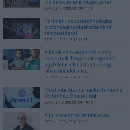
incidens, és ami mögötte van
pcwplus.hu
| 2024.07.30 11:18
Fortinet - csúcstechnológiás
biztonsági szolgáltatások AI
támogatással
CT Print
| 2024.07.12 15:28
A kkv-k nem engedhetik meg
maguknak, hogy akár egyetlen
ügyfelet is elveszítsenek egy
kibertámadás miatt
CT Print
| 2024.07.12 13:04
Most már biztos: hackertámadás
történt az OpenAI-nál
pcwplus.hu
| 2024.07.06 19:18
A jó, a rossz és az unknown
CT Print
| 2024.06.12 10:21