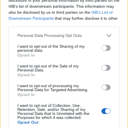
disclosure of your personal information by third parties on the
Biztonság
| 2023.03.04 17:53
IAB’s list of downstream participants. This information may
also be disclosed by us to third parties on the
IAB’s List of
A harmadik felek átláthatatlan
Downstream Participants
that may further disclose it to other
viselkedéssel növelik a
third parties.
szervezetek kockázatait
Please note that this website/app uses one or more Google
Biztonság
| 2022.12.22 16:31
Personal Data Processing Opt Outs
services and may gather and store information including but
not limited to your visit or usage behaviour. You may click to
I want to opt-out of the Sharing of my
A CISO-k egyensúlyt keresnek az
personal data.
grant or deny consent to Google and its third-party tags to
átalakulás és a kiberbiztonság
Opted In
use your data for below specified purposes in below Google
között
consent section.
I want to opt-out of the Sale of my
Biztonság
| 2022.12.02 15:00
Personal Data.
Opted In
A Cloudflare poszt-kvantum
kriptográfiája az internet
I want to opt-out of processing my
majdnem egyötödét védi
Personal Data for Targeted Advertising.
Opted In
Biztonság
| 2022.10.09 10:13
I want to opt-out of Collection, Use,
Security First CEE - itt van Közép-
Retention, Sale, and/or Sharing of my
Personal Data that Is Unrelated with the
és Kelet-Európa nagyszabású
Purposes for which it was collected.
kiberbiztonsági konferenciája
Opted Out
Biztonság
| 2022.09.05 07:50