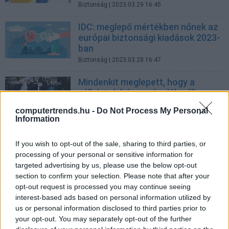
Biztonság
| 2023.03.29 16:45
IDC: meglepő mértékben nőnek az
európai biztonsági kiadások 2023-
ban
Biztonság
| 2023.03.28 16:47
Mindenkit meglepett, hogy a
vállalatok hány százaléka áll
készen a kiberbiztonsági
computertrends.hu -
Do Not Process My Personal
védekezésre
Information
Biztonság
| 2023.03.23 15:41
If you wish to opt-out of the sale, sharing to third parties, or
A biztonsági incidensek száma
processing of your personal or sensitive information for
2022-ben folyamatosan
targeted advertising by us, please use the below opt-out
növekedett
section to confirm your selection. Please note that after your
Biztonság
| 2023.03.10 13:27
opt-out request is processed you may continue seeing
interest-based ads based on personal information utilized by
Az Axis Security felvásárlásával a
us or personal information disclosed to third parties prior to
HPE az iparág legátfogóbb edge
your opt-out. You may separately opt-out of the further
portfólióját érte el