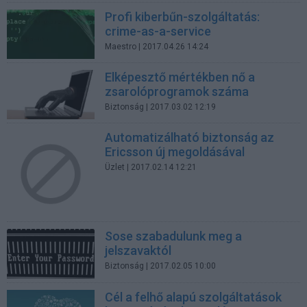
Profi kiberbűn-szolgáltatás:
crime-as-a-service
Maestro
| 2017.04.26 14:24
Elképesztő mértékben nő a
zsarolóprogramok száma
Biztonság
| 2017.03.02 12:19
Automatizálható biztonság az
Ericsson új megoldásával
Üzlet
| 2017.02.14 12:21
Sose szabadulunk meg a
jelszavaktól
Biztonság
| 2017.02.05 10:00
Cél a felhő alapú szolgáltatások