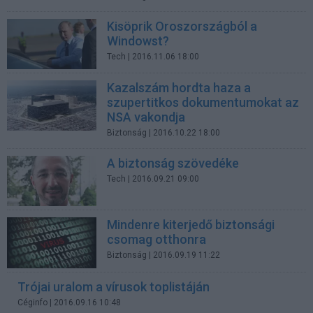
Kisöprik Oroszországból a
Windowst?
Tech
| 2016.11.06 18:00
Kazalszám hordta haza a
szupertitkos dokumentumokat az
NSA vakondja
Biztonság
| 2016.10.22 18:00
A biztonság szövedéke
Tech
| 2016.09.21 09:00
Mindenre kiterjedő biztonsági
csomag otthonra
Biztonság
| 2016.09.19 11:22
Trójai uralom a vírusok toplistáján
Céginfo
| 2016.09.16 10:48