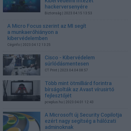
Kibervédelmi Intézet
hackerversenyére
Biztonság
| 2023.04.15 13:53
A Micro Focus szerint az MI segít
a munkaerőhiányon a
kibervédelemben
Céginfo
| 2023.04.12 13:25
Cisco - Kibervédelem
súrlódásmentesen
CT Print
| 2023.04.04 08:57
Több mint ötmilliárd forintra
bírságolták az Avast vírusirtó
fejlesztőjét
pcwplus.hu
| 2023.04.01 12:43
A Microsoft új Security Copilotja
ezért nagy segítség a hálózati
adminoknak