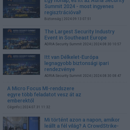
Egy hónap, és itt az Adria Security
Summit 2024 - most ingyenes
regisztrációval!
Biztonság
| 2024.09.13 07:51
The Largest Security Industry
Event in Southeast Europe
ADRIA Security Summit 2024
| 2024.08.30 10:57
Itt van Délkelet-Európa
legnagyobb biztonsági ipari
rendezvénye
ADRIA Security Summit 2024
| 2024.08.30 08:47
A Micro Focus MI-rendszere
egyre több feladatot vesz át az
emberektől
Céginfo
| 2024.07.31 11:32
Mi történt azon a napon, amikor
leállt a fél világ? A CrowdStrike-