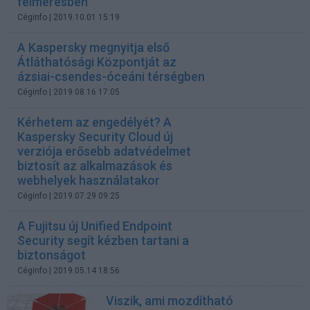
felmérésben
Céginfo
| 2019.10.01 15:19
A Kaspersky megnyitja első
Átláthatósági Központját az
ázsiai-csendes-óceáni térségben
Céginfo
| 2019.08.16 17:05
Kérhetem az engedélyét? A
Kaspersky Security Cloud új
verziója erősebb adatvédelmet
biztosít az alkalmazások és
webhelyek használatakor
Céginfo
| 2019.07.29 09:25
A Fujitsu új Unified Endpoint
Security segít kézben tartani a
biztonságot
Céginfo
| 2019.05.14 18:56
Viszik, ami mozdítható