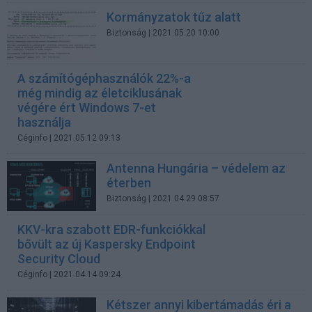
Kormányzatok tűz alatt
Biztonság
| 2021.05.20 10:00
A számítógéphasználók 22%-a
még mindig az életciklusának
végére ért Windows 7-et
használja
Céginfo
| 2021.05.12 09:13
Antenna Hungária – védelem az
éterben
Biztonság
| 2021.04.29 08:57
KKV-kra szabott EDR-funkciókkal
bővült az új Kaspersky Endpoint
Security Cloud
Céginfo
| 2021.04.14 09:24
Kétszer annyi kibertámadás éri a