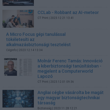
CCLab - Robbant az AI-meteor
CT Print
| 2023.12.21 13:41
A Micro Focus gépi tanulással
tökéletesíti az
alkalmazásbiztonsági tesztelést
Céginfo
| 2023.12.14 13:34
Molnár Ferenc Tamás: Innováció
a kiberbiztonsági tanúsításban -
megjelent a Computerworld
Lapozó
CT Print
| 2023.12.01 09:36
Angliai cégbe vásárolta be magát
egy magyar biztonságtechnikai
társaság
Biztonság
| 2023.11.28 12:21