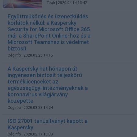
Tech
| 2020.04.14 13:42
Együttműködés és üzenetküldés
korlátok nélkül: a Kaspersky
Security for Microsoft Office 365
már a SharePoint Online-hoz és a
Microsoft Teamshez is védelmet
biztosít
Céginfo
| 2020.03.26 14:15
A Kaspersky hat hónapon át
ingyenesen biztosít teljeskörű
terméklicenceket az
egészségügyi intézményeknek a
koronavírus világjárvány
közepette
Céginfo
| 2020.03.23 14:24
ISO 27001 tanúsítványt kapott a
Kaspersky
Céginfo
| 2020.02.17 15:30