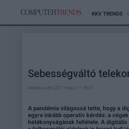
KKV TRENDS
Sebességváltó telek
Mallász Judit
|
2021 május 17. 08:07
A pandémia világossá tette, hogy a d
egyre inkább operatív kérdés: a cége
hatékonyságának feltétele. A digitális