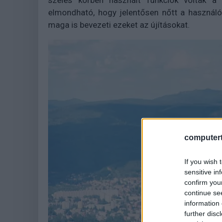
széles körben használt funkciók voltak a v
elmondható, hogy jelentősen nőtt a használó
maga is bevezeti ezeket az újításokat.
computert
If you wish 
sensitive in
confirm you
continue se
information 
further disc