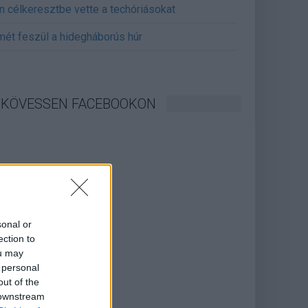
án célkeresztbe vette a techóriásokat
mét feszül a hidegháborús húr
KÖVESSEN FACEBOOKON
sonal or
ection to
ou may
 personal
out of the
 downstream