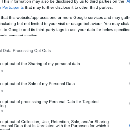
. This information may also be disclosed by us to third parties on the
IA
Participants
that may further disclose it to other third parties.
 that this website/app uses one or more Google services and may gath
including but not limited to your visit or usage behaviour. You may click 
 to Google and its third-party tags to use your data for below specifi
ogle consent section.
a ügyfeleink igényeit. Mi leginkább a megnövekedett
amikor a távoli munkavégzéssel kapcsolatos megoldások
l Data Processing Opt Outs
szabb távon pedig az IT-biztonság és a felhőalapú
dés, tájékoztat Marton László, az Invitech vállalati
o opt-out of the Sharing of my personal data.
In
s volt, hogy bármikor adódhat olyan helyzet, amikor
o opt-out of the Sale of my Personal Data.
echnológiai, informatikai megoldásokat alkalmaznia
In
lnak az ilyen igények minél gyorsabb kiszolgálásában
to opt-out of processing my Personal Data for Targeted
 Invitechnél a hirtelen megnövekedett, és tömegesen
ing.
. Sikerrel jártunk, rendszereink, üzleti folyamataink jól
In
o opt-out of Collection, Use, Retention, Sale, and/or Sharing
ersonal Data that Is Unrelated with the Purposes for which it
ztönözte a vállalatokat, hogy áldozzanak többet a
lected.