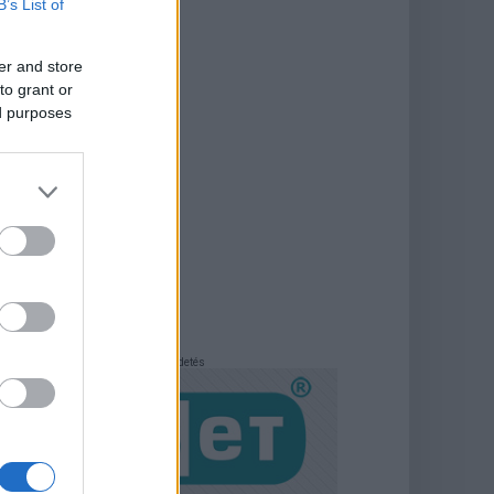
B’s List of
er and store
to grant or
ed purposes
Hirdetés