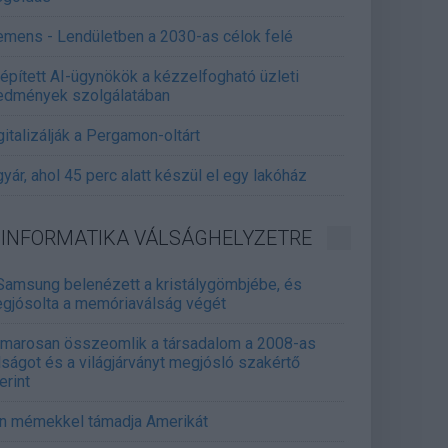
emens - Lendületben a 2030-as célok felé
épített AI-ügynökök a kézzelfogható üzleti
edmények szolgálatában
gitalizálják a Pergamon-oltárt
gyár, ahol 45 perc alatt készül el egy lakóház
INFORMATIKA VÁLSÁGHELYZETRE
Samsung belenézett a kristálygömbjébe, és
gjósolta a memóriaválság végét
marosan összeomlik a társadalom a 2008-as
lságot és a világjárványt megjósló szakértő
erint
án mémekkel támadja Amerikát