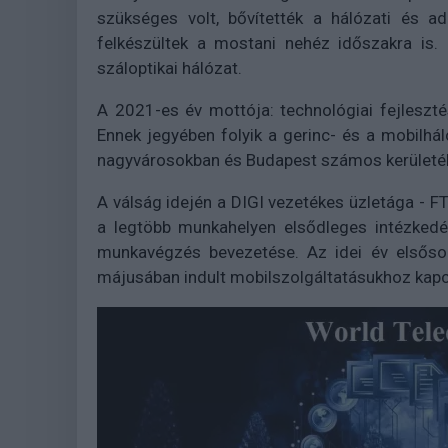
szükséges volt, bővítették a hálózati és ad
felkészültek a mostani nehéz időszakra is.
száloptikai hálózat.
A 2021-es év mottója: technológiai fejleszt
Ennek jegyében folyik a gerinc- és a mobilhál
nagyvárosokban és Budapest számos kerületéb
A válság idején a DIGI vezetékes üzletága - FT
a legtöbb munkahelyen elsődleges intézkedés
munkavégzés bevezetése. Az idei év elsőso
májusában indult mobilszolgáltatásukhoz kapc