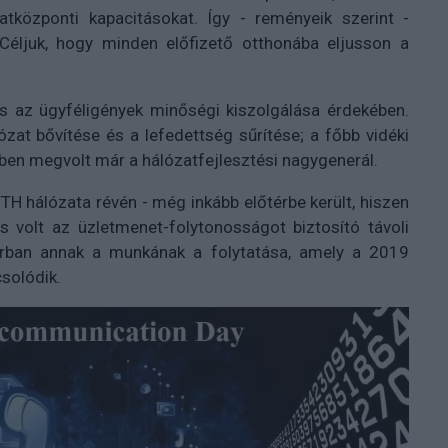
atközponti kapacitásokat. Így - reményeik szerint -
 Céljuk, hogy minden előfizető otthonába eljusson a
és az ügyféligények minőségi kiszolgálása érdekében.
ózat bővítése és a lefedettség sűrítése; a főbb vidéki
en megvolt már a hálózatfejlesztési nagygenerál.
TH hálózata révén - még inkább előtérbe került, hiszen
 volt az üzletmenet-folytonosságot biztosító távoli
rban annak a munkának a folytatása, amely a 2019
solódik.