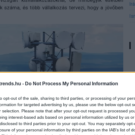
izsgált kisvállalkozásoknál, de mindegyik esetben
Ir
k száma, és több vállalkozás tervezi, hogy a jövőben
Is
rends.hu -
Do Not Process My Personal Information
to opt-out of the sale, sharing to third parties, or processing of your per
formation for targeted advertising by us, please use the below opt-out s
r selection. Please note that after your opt-out request is processed y
eing interest-based ads based on personal information utilized by us or
disclosed to third parties prior to your opt-out. You may separately opt-
losure of your personal information by third parties on the IAB’s list of