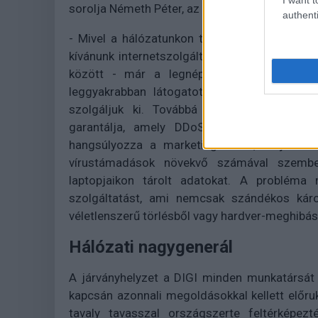
sorolja Németh Péter, az ACE Telecom marketi
authenti
- Mivel a hálózatunkon tapasztalt növekvő 
kívánunk internetszolgáltatást nyújtani, több 
között - már a legnépszerűbb tartalomszol
leggyakrabban látogatott tartalmakat sajá
szolgáljuk ki. Továbbá a hálózatunk bizt
garantálja, amely DDoS-támadás észlelése
hangsúlyozza a marketingvezető, majd hozzá
vírustámadások növekvő számával szembesü
laptopjaikon tárolt adatokat. A problém
szolgáltatást, ami nemcsak szándékos kár
véletlenszerű törlésből vagy hardver-meghibá
Hálózati nagygenerál
A járványhelyzet a DIGI minden munkatársát ú
kapcsán azonnali megoldásokkal kellett előrukk
tavaly tavasszal országszerte feltérképezt