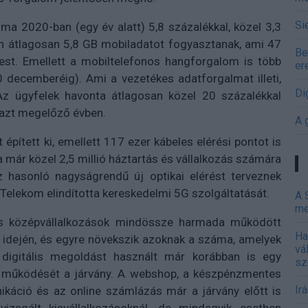
Si
ma 2020-ban (egy év alatt) 5,8 százalékkal, közel 3,3
an átlagosan 5,8 GB mobiladatot fogyasztanak, ami 47
Be
est. Emellett a mobiltelefonos hangforgalom is több
er
 decemberéig). Ami a vezetékes adatforgalmat illeti,
Di
z ügyfelek havonta átlagosan közel 20 százalékkal
 azt megelőző évben.
A 
épített ki, emellett 117 ezer kábeles elérési pontot is
a már közel 2,5 millió háztartás és vállalkozás számára
oz hasonló nagyságrendű új optikai elérést terveznek
a Telekom elindította kereskedelmi 5G szolgáltatását.
A 
me
 és középvállalkozások mindössze harmada működött
Ha
k idején, és egyre növekszik azoknak a száma, amelyek
vá
bb digitális megoldást használt már korábban is egy
sz
 a működését a járvány. A webshop, a készpénzmentes
Ir
ikáció és az online számlázás már a járvány előtt is