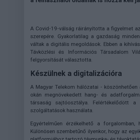
a felhasználói oldalnak is hozzá kell já
A Covid-19-válság ráirányította a figyelmet 
szerepére. Gyakorlatilag a gazdaság minden
váltak a digitális megoldások. Ebben a kihívás
Távközlési és Információs Társadalom Vilá
felgyorsítását választotta.
Készülnek a digitalizációra
A Magyar Telekom hálózatai - köszönhetően a
okán megnövekedett hang- és adatforgalmat 
társaság sajtóosztálya. Felértékelődött a 
szolgáltatások használata.
Egyértelműen érzékelhető a forgalomban, h
Különösen szembetűnő ilyenkor, hogy az egy
platformjához tartozó távmunka- és távoktat