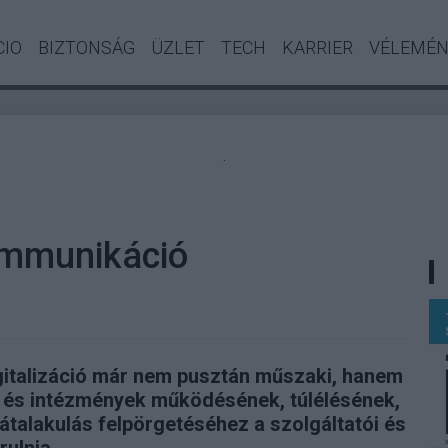
CIO
BIZTONSÁG
ÜZLET
TECH
KARRIER
VÉLEMÉ
.
ommunikáció
igitalizáció már nem pusztán műszaki, hanem
k és intézmények működésének, túlélésének,
 átalakulás felpörgetéséhez a szolgáltatói és