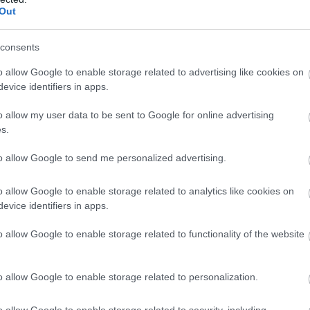
Out
e nagyobb számban tapasztalható, és soha nem látott
yettes elmondta: az Invitech által alkalmazott hibrid
consents
t érdeklődését felkeltette, többekkel meg is állapodtak.
tűztek maguk elé: jelenleg is bővítik adatközpontjuk
o allow Google to enable storage related to advertising like cookies on
. Magyarországon is az a trend, hogy a vállalatok egyre
evice identifiers in apps.
anyagilag is kedvezőbb szerverszolgáltatások és az
o allow my user data to be sent to Google for online advertising
.
s.
to allow Google to send me personalized advertising.
 jelentős része otthoni távmunkára kéri munkavállalóit.
o allow Google to enable storage related to analytics like cookies on
lgozók számítógépei kívülről próbálták elérni a
evice identifiers in apps.
növelte a szerverükre kívülről érkező adatforgalmat,
t. E problémára megoldást keresve a cégvezetők nagy
o allow Google to enable storage related to functionality of the website
 belül lévő szervert professzionális adatközpontba
s csatlakozni a világhálóra. Az ACE Telecomnál ezzel a
o allow Google to enable storage related to personalization.
lása érdekében az adatközpontjaink redundáns
ileg későbbre tervezett fejlesztését kellett elvégeznünk,
o allow Google to enable storage related to security, including