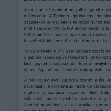
A mobiladat-forgalmat bonyolító ügyfelek szá
millióra nőtt. A Telekom ügyfelei egy hónapb
százalékos ugrást jelent az előző évhez kép
mint tizedével nőtt (2019 decemberétől 2020
2020-ban 34 százalék növekedést mértek. A
beszéltek többet vezetékes telefonon, mint az
Tavaly a Telekom 377 ezer optikai hozzáférést 
gigabites képességűvé fejlesztett. Így hálózat
kínál gigabites sebességet. Idén a tavalyih
építeni. A pandémia ellenére tavaly áprilisban 
A cég tavaly nyári kutatása szerint a kis-
zavartalanul a koronavírus miatti korlátozáso
digitális fejlesztésre készülnek. Minél tö
vállalkozás, annál kevésbé nehezítette meg
fizetési megoldások, az elektronikus kommun