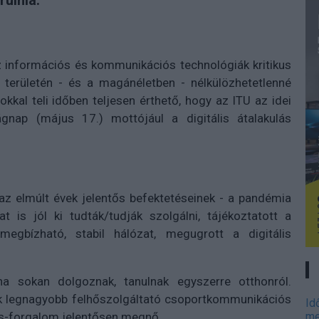
rulnia.
az információs és kommunikációs technológiák kritikus
 területén - és a magánéletben - nélkülözhetetlenné
okkal teli időben teljesen érthető, hogy az ITU az idei
gnap (május 17.) mottójául a digitális átalakulás
z elmúlt évek jelentős befektetéseinek - a pandémia
is jól ki tudták/tudják szolgálni, tájékoztatott a
megbízható, stabil hálózat, megugrott a digitális
a sokan dolgoznak, tanulnak egyszerre otthonról.
ik legnagyobb felhőszolgáltató csoportkommunikációs
Id
ás-forgalom jelentősen megnő.
me