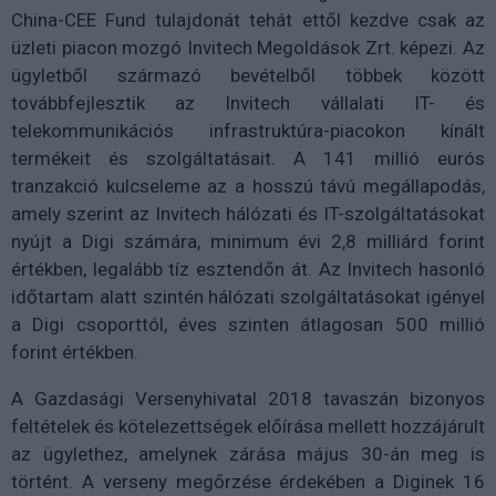
China-CEE Fund tulajdonát tehát ettől kezdve csak az
üzleti piacon mozgó Invitech Megoldások Zrt. képezi. Az
ügyletből származó bevételből többek között
továbbfejlesztik az Invitech vállalati IT- és
telekommunikációs infrastruktúra-piacokon kínált
termékeit és szolgáltatásait. A 141 millió eurós
tranzakció kulcseleme az a hosszú távú megállapodás,
amely szerint az Invitech hálózati és IT-szolgáltatásokat
nyújt a Digi számára, minimum évi 2,8 milliárd forint
értékben, legalább tíz esztendőn át. Az Invitech hasonló
időtartam alatt szintén hálózati szolgáltatásokat igényel
a Digi csoporttól, éves szinten átlagosan 500 millió
forint értékben.
A Gazdasági Versenyhivatal 2018 tavaszán bizonyos
feltételek és kötelezettségek előírása mellett hozzájárult
az ügylethez, amelynek zárása május 30-án meg is
történt. A verseny megőrzése érdekében a Diginek 16