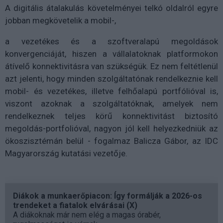
A digitális átalakulás követelményei telkó oldalról egyre
jobban megkövetelik a mobil-,
a vezetékes és a szoftveralapú megoldások
konvergenciáját, hiszen a vállalatoknak platformokon
átívelő konnektivitásra van szükségük. Ez nem feltétlenül
azt jelenti, hogy minden szolgáltatónak rendelkeznie kell
mobil- és vezetékes, illetve felhőalapú portfólióval is,
viszont azoknak a szolgáltatóknak, amelyek nem
rendelkeznek teljes körű konnektivitást biztosító
megoldás-portfolióval, nagyon jól kell helyezkedniük az
ökoszisztémán belül - fogalmaz Balicza Gábor, az IDC
Magyarország kutatási vezetője.
Diákok a munkaerőpiacon: Így formálják a 2026-os
trendeket a fiatalok elvárásai (X)
A diákoknak már nem elég a magas órabér,