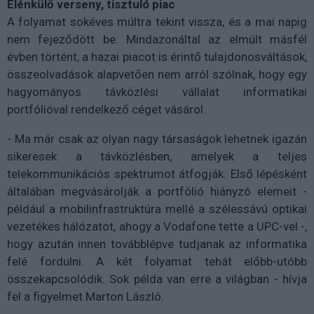
Élénkülő verseny, tisztuló piac
A folyamat sokéves múltra tekint vissza, és a mai napig
nem fejeződött be. Mindazonáltal az elmúlt másfél
évben történt, a hazai piacot is érintő tulajdonosváltások,
összeolvadások alapvetően nem arról szólnak, hogy egy
hagyományos távközlési vállalat informatikai
portfólióval rendelkező céget vásárol.
- Ma már csak az olyan nagy társaságok lehetnek igazán
sikeresek a távközlésben, amelyek a teljes
telekommunikációs spektrumot átfogják. Első lépésként
általában megvásárolják a portfólió hiányzó elemeit -
például a mobilinfrastruktúra mellé a szélessávú optikai
vezetékes hálózatot, ahogy a Vodafone tette a UPC-vel -,
hogy azután innen továbblépve tudjanak az informatika
felé fordulni. A két folyamat tehát előbb-utóbb
összekapcsolódik. Sok példa van erre a világban - hívja
fel a figyelmet Marton László.