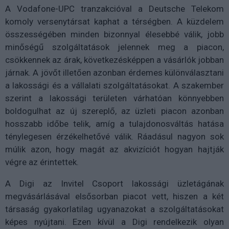
A Vodafone-UPC tranzakcióval a Deutsche Telekom
komoly versenytársat kaphat a térségben. A küzdelem
összességében minden bizonnyal élesebbé válik, jobb
minőségű szolgáltatások jelennek meg a piacon,
csökkennek az árak, következésképpen a vásárlók jobban
járnak. A jövőt illetően azonban érdemes különválasztani
a lakossági és a vállalati szolgáltatásokat. A szakember
szerint a lakossági területen várhatóan könnyebben
boldogulhat az új szereplő, az üzleti piacon azonban
hosszabb időbe telik, amíg a tulajdonosváltás hatása
ténylegesen érzékelhetővé válik. Ráadásul nagyon sok
múlik azon, hogy magát az akvizíciót hogyan hajtják
végre az érintettek.
A Digi az Invitel Csoport lakossági üzletágának
megvásárlásával elsősorban piacot vett, hiszen a két
társaság gyakorlatilag ugyanazokat a szolgáltatásokat
képes nyújtani. Ezen kívül a Digi rendelkezik olyan