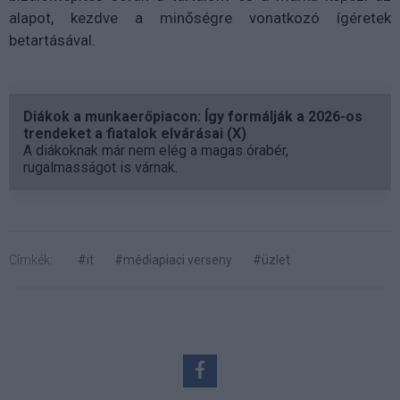
alapot, kezdve a minőségre vonatkozó ígéretek
betartásával.
Diákok a munkaerőpiacon: Így formálják a 2026-os
trendeket a fiatalok elvárásai (X)
A diákoknak már nem elég a magas órabér,
rugalmasságot is várnak.
Címkék:
#it
#médiapiaci verseny
#üzlet