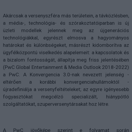
Akárcsak a versenyszféra más területein, a távközlésben,
a média-, technológia- és szórakoztatóiparban is új
üzleti modellek jelennek meg az újgenerációs
technológiákkal, egyrészt elmosva a hagyományos
határokat és különbségeket, másrészt kidomborítva az
ügyfélközpontú viselkedés alapelemeit: a kapcsolatok és
a bizalom fontosságát, állapítja meg friss jelentésében
(PwC Global Entertainment & Media Outlook 2018-2022)
a PwC. A Konvergencia 3.0-nak nevezett jelenség -
eltérően a korábbi konvergenciahullámoktól -
újradefiniálja a versenyfeltételeket; az egyre igényesebb
fogyasztókat megcélzó specializált, hiánypótló
szolgáltatókat, szuperversenytársakat hoz létre.
A PwC jövőképe szerint e folyamat során