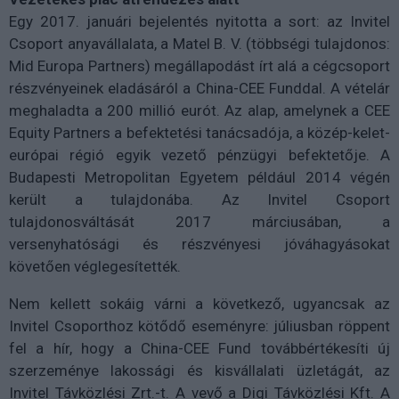
Egy 2017. januári bejelentés nyitotta a sort: az Invitel
Csoport anyavállalata, a Matel B. V. (többségi tulajdonos:
Mid Europa Partners) megállapodást írt alá a cégcsoport
részvényeinek eladásáról a China-CEE Funddal. A vételár
meghaladta a 200 millió eurót. Az alap, amelynek a CEE
Equity Partners a befektetési tanácsadója, a közép-kelet-
európai régió egyik vezető pénzügyi befektetője. A
Budapesti Metropolitan Egyetem például 2014 végén
került a tulajdonába. Az Invitel Csoport
tulajdonosváltását 2017 márciusában, a
versenyhatósági és részvényesi jóváhagyásokat
követően véglegesítették.
Nem kellett sokáig várni a következő, ugyancsak az
Invitel Csoporthoz kötődő eseményre: júliusban röppent
fel a hír, hogy a China-CEE Fund továbbértékesíti új
szerzeménye lakossági és kisvállalati üzletágát, az
Invitel Távközlési Zrt.-t. A vevő a Digi Távközlési Kft. A