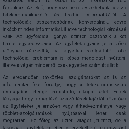
vállalatok három fő okból is az informatika felé
fordulnak. Az első, hogy már nem beszélhetünk tisztán
telekommunikációról és tisztán informatikáról. A
technológiák összemosódnak, konvergálnak, egyre
inkább minden informatikai, illetve technológiai kérdéssé
válik. Az ügyféloldal igényei szintén ösztönzik a két
terület egybeolvadását. Az ügyfelek ugyanis jellemzően
előnyben részesítik, ha egyetlen szolgáltató több
technológiai problémára is képes megoldást nyújtani,
illetve a végén mindenről csak egyetlen számlát állít ki.
Az eredendően távközlési szolgáltatókat az is az
informatika felé fordítja, hogy a telekommunikáció
önmagában eléggé erodálódó, elkopó üzlet. Ennek
lényege, hogy a meglévő szerződések lejártát követően
az ügyfeleket jellemzően vagy árkedvezménnyel vagy
többlet-szolgáltatások nyújtásával lehet csak
megtartani. Ez főleg az üzleti világot jellemzi, de a
lakossági ügyfelek körében is érzékelhető, és egyaránt