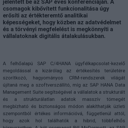
jelentett be az SAP éves konferenciáján. A
csomagok kibővített funkcionalitása úgy
erősíti az értékteremtő analitikai
képességeket, hogy közben az adatvédelmet
és a törvényi megfelelést is megkönnyíti a
vállalatoknak digitális átalakulásukban.
A felhőalapú SAP C/4HANA ügyfélkapcsolat-kezelő
megoldással a kizárólag az értékesítés területére
szorítkozó, hagyományos CRM-rendszerek világát
újítaná meg a szoftverszállító, míg az SAP HANA Data
Management Suite segítségével a vállalatok a strukturált
és a strukturálatlan adatok masszív tömegét
megbízható és biztonságos módon alakíthatják üzleti
szempontból értékes információvá, függetlenül attól,
hogy azok hol találhatók a hibrid, többfelhős
környezetben. A két csomagot Bill McDermott, az SAP