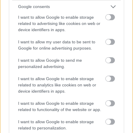
Google consents
#digitális átalakulás
I want to allow Google to enable storage
related to advertising like cookies on web or
device identifiers in apps.
I want to allow my user data to be sent to
Átalakuló versenykörnyezet
Google for online advertising purposes.
I want to allow Google to send me
Mallász Judit
|
2018 június 14. 10:40
personalized advertising.
I want to allow Google to enable storage
Tisztán telkó már nem létezik. A digitális
related to analytics like cookies on web or
device identifiers in apps.
átalakulás következményeképpen a különféle
platformokat össze kell kapcsolni. A
I want to allow Google to enable storage
konszolidáció és a konvergencia
related to functionality of the website or app.
világjelenség, Európa és Magyarország sem
marad ki a folyamatból. Nyitott kérdés viszont
I want to allow Google to enable storage
még, hogy a változó környezetben kik lesznek
related to personalization.