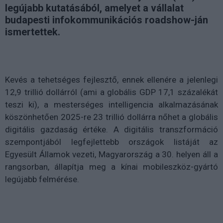
legújabb kutatásából, amelyet a vállalat
budapesti infokommunikációs roadshow-ján
ismertettek.
Kevés a tehetséges fejlesztő, ennek ellenére a jelenlegi
12,9 trillió dollárról (ami a globális GDP 17,1 százalékát
teszi ki), a mesterséges intelligencia alkalmazásának
köszönhetően 2025-re 23 trillió dollárra nőhet a globális
digitális gazdaság értéke. A digitális transzformáció
szempontjából legfejlettebb országok listáját az
Egyesült Államok vezeti, Magyarország a 30. helyen áll a
rangsorban, állapítja meg a kínai mobileszköz-gyártó
legújabb felmérése.