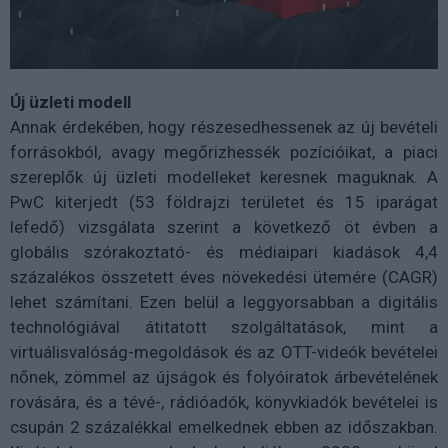
Új üzleti modell
Annak érdekében, hogy részesedhessenek az új bevételi
forrásokból, avagy megőrizhessék pozícióikat, a piaci
szereplők új üzleti modelleket keresnek maguknak. A
PwC kiterjedt (53 földrajzi területet és 15 iparágat
lefedő) vizsgálata szerint a következő öt évben a
globális szórakoztató- és médiaipari kiadások 4,4
százalékos összetett éves növekedési ütemére (CAGR)
lehet számítani. Ezen belül a leggyorsabban a digitális
technológiával átitatott szolgáltatások, mint a
virtuálisvalóság-megoldások és az OTT-videók bevételei
nőnek, zömmel az újságok és folyóiratok árbevételének
rovására, és a tévé-, rádióadók, könyvkiadók bevételei is
csupán 2 százalékkal emelkednek ebben az időszakban.