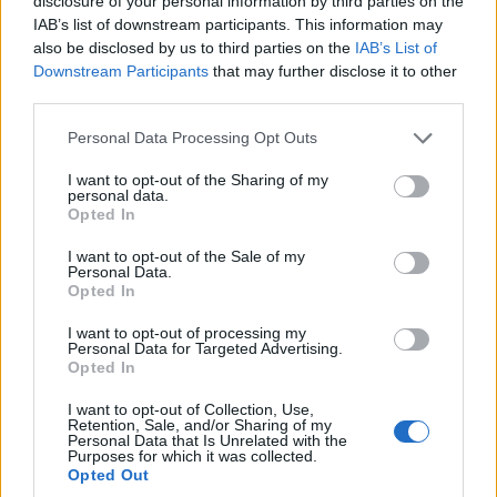
disclosure of your personal information by third parties on the
IAB’s list of downstream participants. This information may
javításával, a sávszélesség növelésével vagy a felhős
also be disclosed by us to third parties on the
IAB’s List of
tárolás és adatfeldolgozás fejlesztésével. A 2017-es
Downstream Participants
that may further disclose it to other
jelentésben a GCI új egyenlőtlen növekedési trendet
third parties.
fedezett fel, melyet Matthew Effectnek neveztek el.
Please note that this website/app uses one or more Google
Eszerint az élenjáró országok infokommunikációs
Personal Data Processing Opt Outs
services and may gather and store information including but
infrastruktúra-befektetései olyan előnyökhöz juttatják az
not limited to your visit or usage behaviour. You may click to
I want to opt-out of the Sharing of my
érintett nemzeteket, hogy pozíciójuk később
personal data.
grant or deny consent to Google and its third-party tags to
Opted In
megtámadhatatlan lesz.
use your data for below specified purposes in below Google
consent section.
I want to opt-out of the Sale of my
Personal Data.
Opted In
Diákok a munkaerőpiacon: Így formálják a 2026-os
I want to opt-out of processing my
trendeket a fiatalok elvárásai (X)
Personal Data for Targeted Advertising.
A diákoknak már nem elég a magas órabér,
Opted In
rugalmasságot is várnak.
I want to opt-out of Collection, Use,
Retention, Sale, and/or Sharing of my
Personal Data that Is Unrelated with the
Purposes for which it was collected.
Opted Out
Címkék:
#it
#huawei
#kutatás
#üzlet
#roadshow