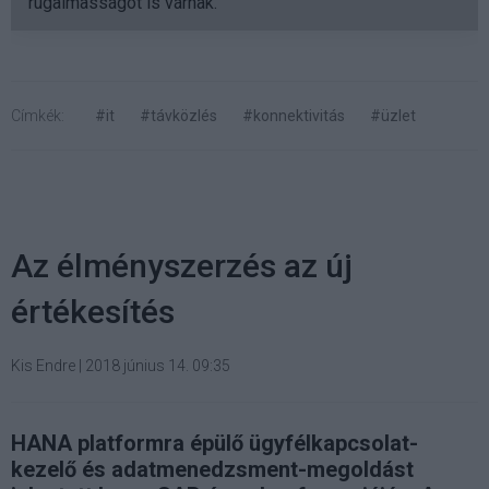
rugalmasságot is várnak.
Címkék:
#it
#távközlés
#konnektivitás
#üzlet
Az élményszerzés az új
értékesítés
Kis Endre
|
2018 június 14. 09:35
HANA platformra épülő ügyfélkapcsolat-
kezelő és adatmenedzsment-megoldást