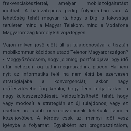
frekvenciakészlettel, amelyen mobilszolgáltatást
indíthat. A hálózatépítés pedig folyamatban van. A
lehetőség tehát megvan rá, hogy a Digi a lakossági
területen mind a Magyar Telekom, mind a Vodafone
Magyarország komoly kihívója legyen.
Vajon milyen jövő előtt áll új tulajdonosával a tisztán
mobilkommunikációban utazó Telenor Magyarországon?
- Meggyőződésem, hogy jelenlegi portfóliójával egy idő
után nehezen fog tudni megmaradni a piacon. Ha nem
nyit az informatika felé, ha nem építi be szervesen
stratégiájába a konvergenciát, akkor nagy
erőfeszítésébe fog kerülni, hogy fenn tudja tartani a
nagy kulcsszerződéseit. Valószínűsíthető tehát, hogy
vagy módosít a stratégián az új tulajdonos, vagy ez
esetben is újabb összeolvadásnak lehetünk tanúi a
közeljövőben. A kérdés csak az, mennyi időt vesz
igénybe a folyamat. Egyébként azt prognosztizálom,