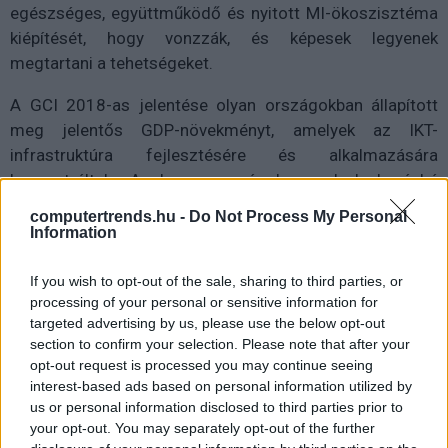
egészséges, együttműködő és nyitott MI-ökoszisztéma
kiépítését, hogy vonzzák, és képesek legyenek
megtartani a tehetségeket.
A GCI 2018-as jelentése olyan országokban állapított
meg jelentős GDP-növekményt, amelyek az IKT-
infrastruktúra fejlesztésére és alkalmazására
koncentráltak. Azok az országok, amelyek kevésbé
proaktívan vettek részt a fejlesztésekben, rosszabb
computertrends.hu -
Do Not Process My Personal
eredményeket értek el. A tanulmány szerzői megjegyzik,
Information
attól függetlenül, hogy egy ország hol helyezkedik el a
GCI-rangsorban, az egypontos előrelépés a GCI listáján
If you wish to opt-out of the sale, sharing to third parties, or
processing of your personal or sensitive information for
akár 2,1 százalékos versenyképességi növekedést, 2,2
targeted advertising by us, please use the below opt-out
százalékos innovációs növekedést és 2,3 százalékos
section to confirm your selection. Please note that after your
produktivitási növekedést is jelenthet az egész
opt-out request is processed you may continue seeing
gazdaságban.
interest-based ads based on personal information utilized by
us or personal information disclosed to third parties prior to
Néhány ország akár három ponttal is tudta javítani GCI-
your opt-out. You may separately opt-out of the further
eredményét az elmúlt év során, a szélessávú lefedettség