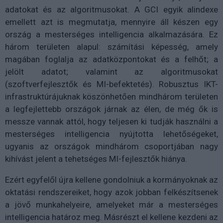
adatokat és az algoritmusokat. A GCI egyik alindexe
emellett azt is megmutatja, mennyire áll készen egy
ország a mesterséges intelligencia alkalmazására. Ez
három területen alapul: számítási képesség, amely
magában foglalja az adatközpontokat és a felhőt; a
jelölt adatot; valamint az algoritmusokat
(szoftverfejlesztők és MI-befektetés). Robusztus IKT-
infrastruktúrájuknak köszönhetően mindhárom területen
a legfejlettebb országok járnak az élen, de még ők is
messze vannak attól, hogy teljesen ki tudják használni a
mesterséges intelligencia nyújtotta lehetőségeket,
ugyanis az országok mindhárom csoportjában nagy
kihívást jelent a tehetséges MI-fejlesztők hiánya.
Ezért egyfelől újra kellene gondolniuk a kormányoknak az
oktatási rendszereiket, hogy azok jobban felkészítsenek
a jövő munkahelyeire, amelyeket már a mesterséges
intelligencia határoz meg. Másrészt el kellene kezdeni az