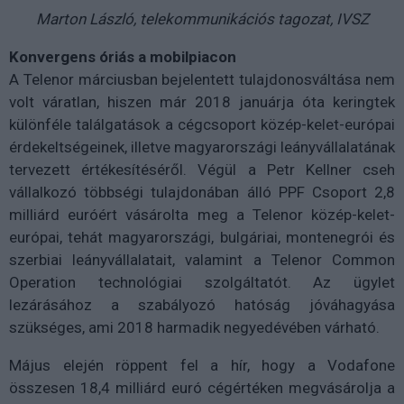
Marton László, telekommunikációs tagozat, IVSZ
Konvergens óriás a mobilpiacon
A Telenor márciusban bejelentett tulajdonosváltása nem
volt váratlan, hiszen már 2018 januárja óta keringtek
különféle találgatások a cégcsoport közép-kelet-európai
érdekeltségeinek, illetve magyarországi leányvállalatának
tervezett értékesítéséről. Végül a Petr Kellner cseh
vállalkozó többségi tulajdonában álló PPF Csoport 2,8
milliárd euróért vásárolta meg a Telenor közép-kelet-
európai, tehát magyarországi, bulgáriai, montenegrói és
szerbiai leányvállalatait, valamint a Telenor Common
Operation technológiai szolgáltatót. Az ügylet
lezárásához a szabályozó hatóság jóváhagyása
szükséges, ami 2018 harmadik negyedévében várható.
Május elején röppent fel a hír, hogy a Vodafone
összesen 18,4 milliárd euró cégértéken megvásárolja a