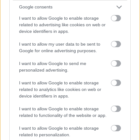
Google consents
49
PROGmasters - Szoftverfejlesztőkre továbbra is nagy
I want to allow Google to enable storage
szükség van
related to advertising like cookies on web or
Egy, a PROGmasters résztvevői körében készített tavaly
device identifiers in apps.
szeptemberi felmérés szerint a 2017 óta végzett
válaszadók bruttó havi átlagfizetése 806 ezerről 913
I want to allow my user data to be sent to
ezer forintra nőtt egy év alatt.
Google for online advertising purposes.
I want to allow Google to send me
personalized advertising.
Diákok a munkaerőpiacon: Így formálják a 2026-os
trendeket a fiatalok elvárásai (X)
I want to allow Google to enable storage
A diákoknak már nem elég a magas órabér,
related to analytics like cookies on web or
rugalmasságot is várnak.
device identifiers in apps.
I want to allow Google to enable storage
related to functionality of the website or app.
Címkék:
#computertrends
#magazin
#print
#pdf
I want to allow Google to enable storage
related to personalization.
#lapszám
#lapozó
#ingram micro
#juniper networks