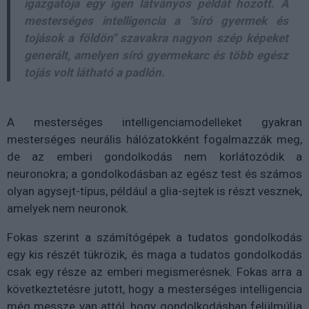
igazgatója egy igen látványos példát hozott. A
mesterséges intelligencia a "síró gyermek és
tojások a földön" szavakra nagyon szép képeket
generált, amelyen síró gyermekarc és több egész
tojás volt látható a padlón.
A mesterséges intelligenciamodelleket gyakran
mesterséges neurális hálózatokként fogalmazzák meg,
de az emberi gondolkodás nem korlátozódik a
neuronokra; a gondolkodásban az egész test és számos
olyan agysejt-típus, például a glia-sejtek is részt vesznek,
amelyek nem neuronok.
Fokas szerint a számítógépek a tudatos gondolkodás
egy kis részét tükrözik, és maga a tudatos gondolkodás
csak egy része az emberi megismerésnek. Fokas arra a
következtetésre jutott, hogy a mesterséges intelligencia
még messze van attól, hogy gondolkodásban felülmúlja