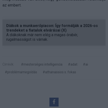
az embert.
Diákok a munkaerőpiacon: Így formálják a 2026-os
trendeket a fiatalok elvárásai (X)
A diákoknak már nem elég a magas órabér,
rugalmasságot is várnak.
Címkék:
#mesterséges intelligencia
#adat
#ai
#problémamegoldás
#athanassios s. fokas