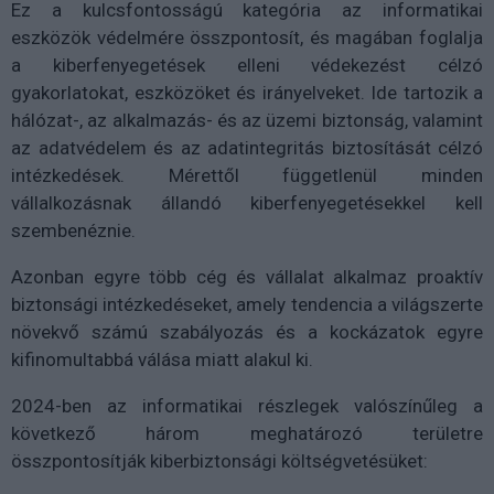
Ez a kulcsfontosságú kategória az informatikai
eszközök védelmére összpontosít, és magában foglalja
a kiberfenyegetések elleni védekezést célzó
gyakorlatokat, eszközöket és irányelveket. Ide tartozik a
hálózat-, az alkalmazás- és az üzemi biztonság, valamint
az adatvédelem és az adatintegritás biztosítását célzó
intézkedések. Mérettől függetlenül minden
vállalkozásnak állandó kiberfenyegetésekkel kell
szembenéznie.
Azonban egyre több cég és vállalat alkalmaz proaktív
biztonsági intézkedéseket, amely tendencia a világszerte
növekvő számú szabályozás és a kockázatok egyre
kifinomultabbá válása miatt alakul ki.
2024-ben az informatikai részlegek valószínűleg a
következő három meghatározó területre
összpontosítják kiberbiztonsági költségvetésüket: