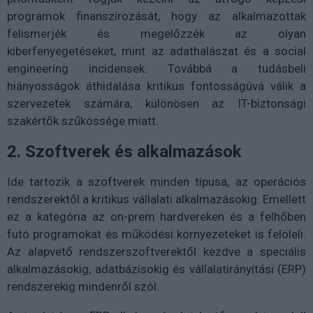
programok finanszírozását, hogy az alkalmazottak
felismerjék és megelőzzék az olyan
kiberfenyegetéseket, mint az adathalászat és a social
engineering incidensek. Továbbá a tudásbeli
hiányosságok áthidalása kritikus fontosságúvá válik a
szervezetek számára, különösen az IT-biztonsági
szakértők szűkössége miatt.
2. Szoftverek és alkalmazások
Ide tartozik a szoftverek minden típusa, az operációs
rendszerektől a kritikus vállalati alkalmazásokig. Emellett
ez a kategória az on-prem hardvereken és a felhőben
futó programokat és működési környezeteket is felöleli.
Az alapvető rendszerszoftverektől kezdve a speciális
alkalmazásokig, adatbázisokig és vállalatirányítási (ERP)
rendszerekig mindenről szól.