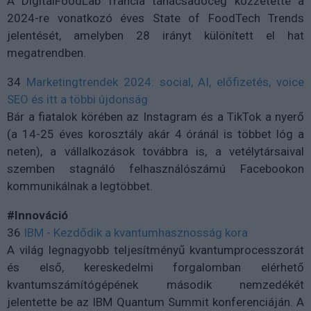
A DigitalFoodLab francia tanácsadócég közzétette a
2024-re vonatkozó éves State of FoodTech Trends
jelentését, amelyben 28 irányt különített el hat
megatrendben.
34
Marketingtrendek 2024: social, AI, előfizetés, voice
SEO és itt a többi újdonság
Bár a fiatalok körében az Instagram és a TikTok a nyerő
(a 14-25 éves korosztály akár 4 óránál is többet lóg a
neten), a vállalkozások továbbra is, a vetélytársaival
szemben stagnáló felhasználószámú Facebookon
kommunikálnak a legtöbbet.
#Innováció
36
IBM - Kezdődik a kvantumhasznosság kora
A világ legnagyobb teljesítményű kvantumprocesszorát
és első, kereskedelmi forgalomban elérhető
kvantumszámítógépének második nemzedékét
jelentette be az IBM Quantum Summit konferenciáján. A