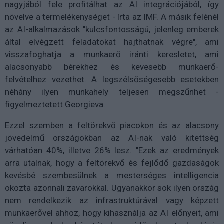
nagyjából fele profitálhat az AI integrációjából, így
növelve a termelékenységet - írta az IMF. A másik felénél
az AI-alkalmazások "kulcsfontosságú, jelenleg emberek
által elvégzett feladatokat hajthatnak végre", ami
visszafoghatja a munkaerő iránti keresletet, ami
alacsonyabb bérekhez és kevesebb munkaerő-
felvételhez vezethet. A legszélsőségesebb esetekben
néhány ilyen munkahely teljesen megszűnhet -
figyelmeztetett Georgieva.
Ezzel szemben a feltörekvő piacokon és az alacsony
jövedelmű országokban az AI-nak való kitettség
várhatóan 40%, illetve 26% lesz. "Ezek az eredmények
arra utalnak, hogy a feltörekvő és fejlődő gazdaságok
kevésbé szembesülnek a mesterséges intelligencia
okozta azonnali zavarokkal. Ugyanakkor sok ilyen ország
nem rendelkezik az infrastruktúrával vagy képzett
munkaerővel ahhoz, hogy kihasználja az AI előnyeit, ami