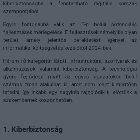
kiberbiztonságba a fenntartható digitális korszak
szempontjából.
Egyre fontosabbá válik az IT-n belüli potenciális
fejlesztések mérlegelése. E fejlesztések némelyike olyan
terület, amely jelentős befektetést igényel az
informatikai költségvetés kezelőitől 2024-ben.
Három fő kategóriát látott: infrastruktúra, szoftverek és
alkalmazások, valamint kiberbiztonság. A technológia
gyors fejlődése miatt az egyes ágazatokon belül
számos trend alakulhat ki, amit nem lehet kimerítően
lefedni, így inkább egy nagykép rajzolódik ki előttünk a
szakembernek köszönhetően.
1. Kiberbiztonság