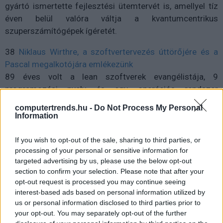
gyártó ismertette fejlesztési ütemtervét is, amellyel tíz
éven belül valóra váltja a kvantumcentrikus
szuperszámítógépek ígéretét.
38
Niklaus Wirthre, a szoftvertervezés úttörőjére és a
Pascal megalkotójára emlékezünk
89 éves volt a lean szoftverek evangélistája, 9
programozási nyelv és egy operációs rendszer
kidolgozója. Niklaus Wirth svájci informatikus
computertrends.hu -
Do Not Process My Personal
professzor újév napján halt meg, nagyjából hat héttel 90.
Information
születésnapja előtt.
If you wish to opt-out of the sale, sharing to third parties, or
40
Milyen technológiákkal találkozhatunk idén az
processing of your personal or sensitive information for
éttermekben?
targeted advertising by us, please use the below opt-out
section to confirm your selection. Please note that after your
A technológia időről időre megváltoztatja az éttermi
opt-out request is processed you may continue seeing
szegmenst, most sincs ez másként.
interest-based ads based on personal information utilized by
us or personal information disclosed to third parties prior to
#HR
your opt-out. You may separately opt-out of the further
42
Microsoft - Másodpilóták előnyben