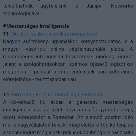
telepíthetnek ügyfeleiknél a Juniper Networks
technológiájával.
#Mesterséges intelligencia
11
Okoslogisztika dinamikus árképzéssel
Nagyon árérzékeny, ugyanakkor környezettudatos is a
magyar vásárlók online végfelhasználói piaca. A
mesterséges intelligencia bevezetése minőségi ugrást
jelent a szolgáltatásokban, számos újszerű logisztikai
megoldás - például a megrendelések paramétereinek
előrejelzése - tesztfázisban van.
14
Forrester - Fordulóponton a generatív AI
A következő tíz évben a generatív mesterséges
intelligencia lesz az üzleti növekedés fő gyorsító ereje,
adott előrejelzést a Forrester. Az elemző szerint idén
már a nagyvállalatok fele AI-megfelelésre fog költeni, és
a technológiát még a szkeptikusok többsége is használni