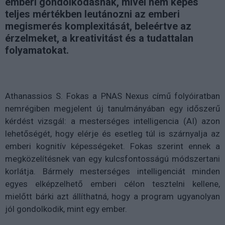
emberi gondolkodásnak, mivel nem képes
teljes mértékben leutánozni az emberi
megismerés komplexitását, beleértve az
érzelmeket, a kreativitást és a tudattalan
folyamatokat.
Athanassios S. Fokas a PNAS Nexus című folyóiratban
nemrégiben megjelent új tanulmányában egy időszerű
kérdést vizsgál: a mesterséges intelligencia (AI) azon
lehetőségét, hogy elérje és esetleg túl is szárnyalja az
emberi kognitív képességeket. Fokas szerint ennek a
megközelítésnek van egy kulcsfontosságú módszertani
korlátja. Bármely mesterséges intelligenciát minden
egyes elképzelhető emberi célon tesztelni kellene,
mielőtt bárki azt állíthatná, hogy a program ugyanolyan
jól gondolkodik, mint egy ember.