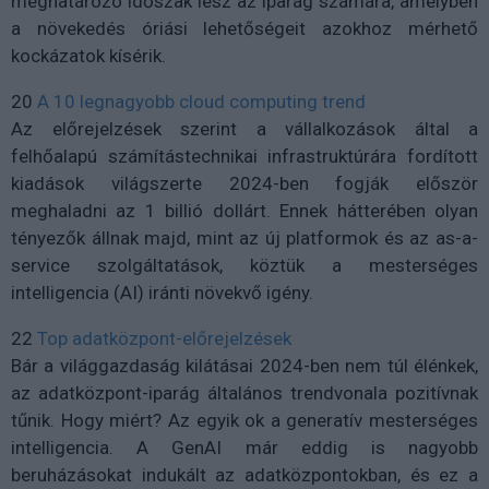
meghatározó időszak lesz az iparág számára, amelyben
a növekedés óriási lehetőségeit azokhoz mérhető
kockázatok kísérik.
20
A 10 legnagyobb cloud computing trend
Az előrejelzések szerint a vállalkozások által a
felhőalapú számítástechnikai infrastruktúrára fordított
kiadások világszerte 2024-ben fogják először
meghaladni az 1 billió dollárt. Ennek hátterében olyan
tényezők állnak majd, mint az új platformok és az as-a-
service szolgáltatások, köztük a mesterséges
intelligencia (AI) iránti növekvő igény.
22
Top adatközpont-előrejelzések
Bár a világgazdaság kilátásai 2024-ben nem túl élénkek,
az adatközpont-iparág általános trendvonala pozitívnak
tűnik. Hogy miért? Az egyik ok a generatív mesterséges
intelligencia. A GenAI már eddig is nagyobb
beruházásokat indukált az adatközpontokban, és ez a