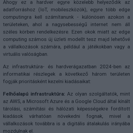
Ahogy ez a hardver egyre közelebb helyeződik az
adatforráshoz (IoT, mobileszközök), egyre több edge
computingra kell számítanunk - különösen azokon a
területeken, ahol a nagysebességű internet nem áll
széles körben rendelkezésre. Ezen okok miatt az edge
computing számos új üzleti modellt tesz majd lehetővé
a vállalkozások számára, például a játékokban vagy a
virtuális valóságban.
Az infrastruktúra- és hardverágazatban 2024-ben az
informatikai részlegek a következő három területen
fogják prioritásként kezelni kiadásaikat:
Felhőalapú infrastruktúra:
Az olyan szolgáltatók, mint
az AWS, a Microsoft Azure és a Google Cloud által kínált
tárolási, számítási és hálózati képességekre fordított
kiadások várhatóan növekedni fognak, mivel a
vállalkozások továbbra is a digitális átalakulás irányába
mozdulnak el.