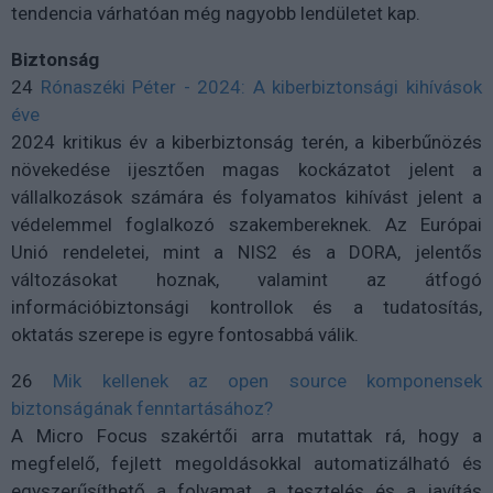
tendencia várhatóan még nagyobb lendületet kap.
Biztonság
24
Rónaszéki Péter - 2024: A kiberbiztonsági kihívások
éve
2024 kritikus év a kiberbiztonság terén, a kiberbűnözés
növekedése ijesztően magas kockázatot jelent a
vállalkozások számára és folyamatos kihívást jelent a
védelemmel foglalkozó szakembereknek. Az Európai
Unió rendeletei, mint a NIS2 és a DORA, jelentős
változásokat hoznak, valamint az átfogó
információbiztonsági kontrollok és a tudatosítás,
oktatás szerepe is egyre fontosabbá válik.
26
Mik kellenek az open source komponensek
biztonságának fenntartásához?
A Micro Focus szakértői arra mutattak rá, hogy a
megfelelő, fejlett megoldásokkal automatizálható és
egyszerűsíthető a folyamat, a tesztelés és a javítás