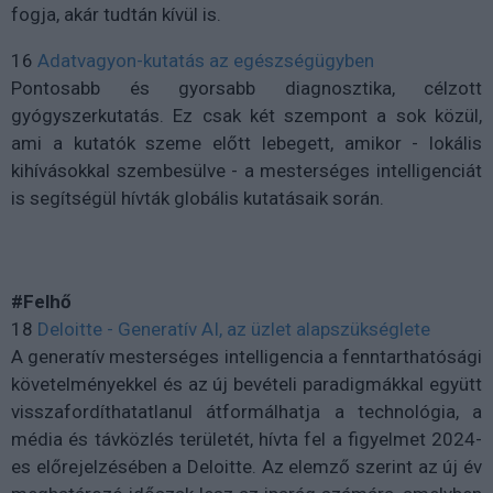
fogja, akár tudtán kívül is.
16
Adatvagyon-kutatás az egészségügyben
Pontosabb és gyorsabb diagnosztika, célzott
gyógyszerkutatás. Ez csak két szempont a sok közül,
ami a kutatók szeme előtt lebegett, amikor - lokális
kihívásokkal szembesülve - a mesterséges intelligenciát
is segítségül hívták globális kutatásaik során.
#Felhő
18
Deloitte - Generatív AI, az üzlet alapszükséglete
A generatív mesterséges intelligencia a fenntarthatósági
követelményekkel és az új bevételi paradigmákkal együtt
visszafordíthatatlanul átformálhatja a technológia, a
média és távközlés területét, hívta fel a figyelmet 2024-
es előrejelzésében a Deloitte. Az elemző szerint az új év