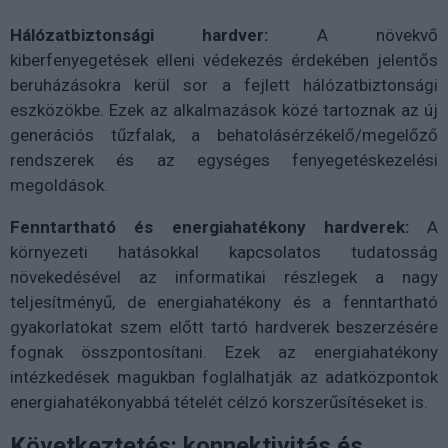
Hálózatbiztonsági hardver:
A növekvő
kiberfenyegetések elleni védekezés érdekében jelentős
beruházásokra kerül sor a fejlett hálózatbiztonsági
eszközökbe. Ezek az alkalmazások közé tartoznak az új
generációs tűzfalak, a behatolásérzékelő/megelőző
rendszerek és az egységes fenyegetéskezelési
megoldások.
Fenntartható és energiahatékony hardverek:
A
környezeti hatásokkal kapcsolatos tudatosság
növekedésével az informatikai részlegek a nagy
teljesítményű, de energiahatékony és a fenntartható
gyakorlatokat szem előtt tartó hardverek beszerzésére
fognak összpontosítani. Ezek az energiahatékony
intézkedések magukban foglalhatják az adatközpontok
energiahatékonyabbá tételét célzó korszerűsítéseket is.
Következtetés: konnektivitás és