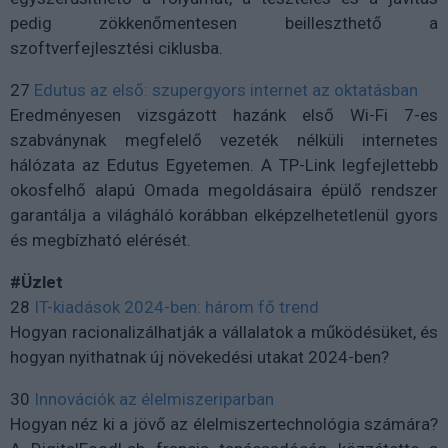
pedig zökkenőmentesen beilleszthető a
szoftverfejlesztési ciklusba.
27
Edutus az első: szupergyors internet az oktatásban
Eredményesen vizsgázott hazánk első Wi-Fi 7-es
szabványnak megfelelő vezeték nélküli internetes
hálózata az Edutus Egyetemen. A TP-Link legfejlettebb
okosfelhő alapú Omada megoldásaira épülő rendszer
garantálja a világháló korábban elképzelhetetlenül gyors
és megbízható elérését.
#Üzlet
28
IT-kiadások 2024-ben: három fő trend
Hogyan racionalizálhatják a vállalatok a működésüket, és
hogyan nyithatnak új növekedési utakat 2024-ben?
30
Innovációk az élelmiszeriparban
Hogyan néz ki a jövő az élelmiszertechnológia számára?