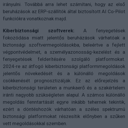
irányulni. Továbbá arra lehet számítani, hogy az első
beruházások az ERP-szállítók által biztosított AI Co-Pilot
funkciókra vonatkoznak majd.
Kiberbiztonsági szoftverek:
A fenyegetések
fokozódása miatt jelentős beruházások várhatóak a
biztonsági szoftvermegoldásokba, beleértve a fejlett
végpontvédelmet, a személyazonosság-kezelést és a
fenyegetések felderítésére szolgáló platformokat.
2024-re az átfogó kiberbiztonsági platformmegoldások
jelentős növekedését és a különálló megoldások
csökkenését prognosztizálják. Ez az előrejelzés a
kiberbiztonsági területen a munkaerő és a szakértelem
iránti nagyobb szükségleten alapul. A számos különálló
megoldás fenntartását egyre inkább tehernek tekintik,
ezért a döntéshozók várhatóan a széles spektrumú
biztonsági platformokat részesítik előnyben a szűken
vett megoldásokkal szemben.