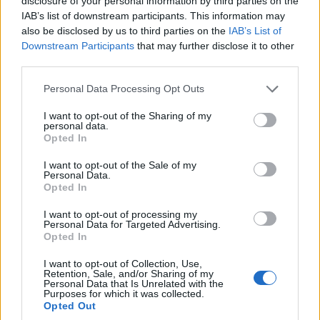
disclosure of your personal information by third parties on the
A mesterséges intelligencia az ember és a számítógép
IAB’s list of downstream participants. This information may
közötti interakció teljesen új modelljét vezeti be, amely
also be disclosed by us to third parties on the
IAB’s List of
nélkül hamarosan el sem tudjuk majd képzelni a munkát,
Downstream Participants
that may further disclose it to other
third parties.
jövendölte a Microsoft a Copilot bejelentésekor. A
szoftvercég felmérése szerint a virtuális asszisztenssel
Please note that this website/app uses one or more Google
Personal Data Processing Opt Outs
dolgozó felhasználók első tapasztalatai ezt igazolják.
services and may gather and store information including but
not limited to your visit or usage behaviour. You may click to
I want to opt-out of the Sharing of my
personal data.
44
Ez az év a rejtett munkaerő éve
grant or deny consent to Google and its third-party tags to
Opted In
use your data for below specified purposes in below Google
Az új év küszöbén a legégetőbb tehetséggondozási
consent section.
kérdéseket tárták fel neves HR-szakemberek.
I want to opt-out of the Sale of my
Personal Data.
Opted In
46 Mire fog összpontosítani a HR?
Mivel a munkavállalók és munkáltatók közti kapcsolat
I want to opt-out of processing my
Personal Data for Targeted Advertising.
nem éppen a legjobb, a HR-vezetők azt remélik, hogy a
Opted In
bizalom és az elkötelezettség újjáéled, ha a cégek új
I want to opt-out of Collection, Use,
munkahelyi szokásokat vezetnek be.
Retention, Sale, and/or Sharing of my
Personal Data that Is Unrelated with the
Purposes for which it was collected.
48
Változnak a külföldi toborzás feltételei
Opted Out
Átírhatja a munkaerőpiaci viszonyokat az új szabályozás.