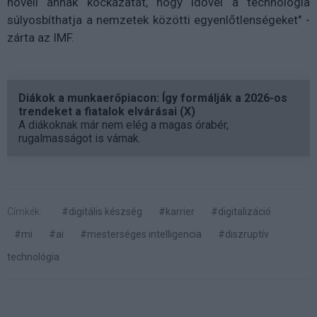
növeli annak kockázatát, hogy idővel a technológia
súlyosbíthatja a nemzetek közötti egyenlőtlenségeket" -
zárta az IMF.
Diákok a munkaerőpiacon: Így formálják a 2026-os
trendeket a fiatalok elvárásai (X)
A diákoknak már nem elég a magas órabér,
rugalmasságot is várnak.
Címkék:
#digitális készség
#karrier
#digitalizáció
#mi
#ai
#mesterséges intelligencia
#diszruptív
technológia