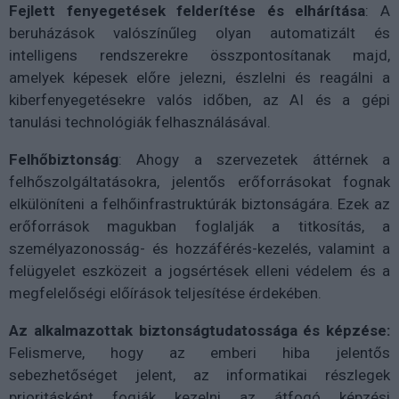
Fejlett fenyegetések felderítése és elhárítása
: A
beruházások valószínűleg olyan automatizált és
intelligens rendszerekre összpontosítanak majd,
amelyek képesek előre jelezni, észlelni és reagálni a
kiberfenyegetésekre valós időben, az AI és a gépi
tanulási technológiák felhasználásával.
Felhőbiztonság
: Ahogy a szervezetek áttérnek a
felhőszolgáltatásokra, jelentős erőforrásokat fognak
elkülöníteni a felhőinfrastruktúrák biztonságára. Ezek az
erőforrások magukban foglalják a titkosítás, a
személyazonosság- és hozzáférés-kezelés, valamint a
felügyelet eszközeit a jogsértések elleni védelem és a
megfelelőségi előírások teljesítése érdekében.
Az alkalmazottak biztonságtudatossága és képzése:
Felismerve, hogy az emberi hiba jelentős
sebezhetőséget jelent, az informatikai részlegek
prioritásként fogják kezelni az átfogó képzési