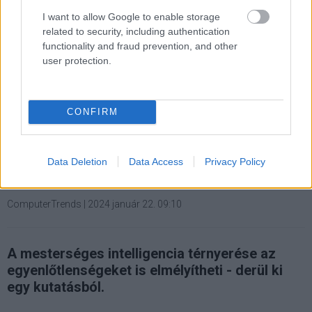
#virágh attila
#bert zeleken
I want to allow Google to enable storage
related to security, including authentication
functionality and fraud prevention, and other
user protection.
A mesterséges intelligencia
CONFIRM
világszerte veszélyezteti a
Data Deletion
Data Access
Privacy Policy
munkahelyeket - IMF
ComputerTrends
|
2024 január 22. 09:10
A mesterséges intelligencia térnyerése az
egyenlőtlenségeket is elmélyítheti - derül ki
egy kutatásból.