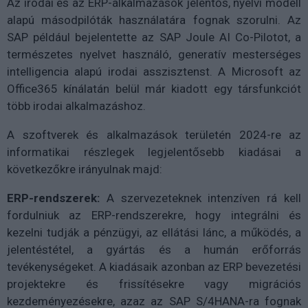
Az irodai és az ERP-alkalmazások jelentős, nyelvi modell
alapú másodpilóták használatára fognak szorulni. Az
SAP például bejelentette az SAP Joule AI Co-Pilotot, a
természetes nyelvet használó, generatív mesterséges
intelligencia alapú irodai asszisztenst. A Microsoft az
Office365 kínálatán belül már kiadott egy társfunkciót
több irodai alkalmazáshoz.
A szoftverek és alkalmazások területén 2024-re az
informatikai részlegek legjelentősebb kiadásai a
következőkre irányulnak majd:
ERP-rendszerek:
A szervezeteknek intenzíven rá kell
fordulniuk az ERP-rendszerekre, hogy integrálni és
kezelni tudják a pénzügyi, az ellátási lánc, a működés, a
jelentéstétel, a gyártás és a humán erőforrás
tevékenységeket. A kiadásaik azonban az ERP bevezetési
projektekre és frissítésekre vagy migrációs
kezdeményezésekre, azaz az SAP S/4HANA-ra fognak