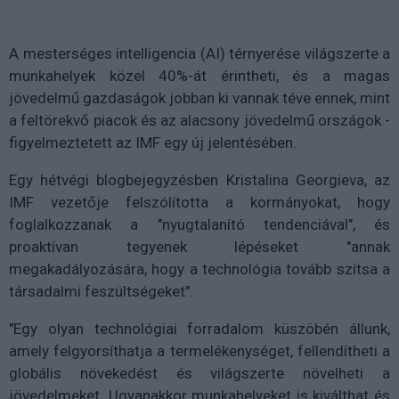
A mesterséges intelligencia (AI) térnyerése világszerte a
munkahelyek közel 40%-át érintheti, és a magas
jövedelmű gazdaságok jobban ki vannak téve ennek, mint
a feltörekvő piacok és az alacsony jövedelmű országok -
figyelmeztetett az IMF egy új jelentésében.
Egy hétvégi blogbejegyzésben Kristalina Georgieva, az
IMF vezetője felszólította a kormányokat, hogy
foglalkozzanak a "nyugtalanító tendenciával", és
proaktívan tegyenek lépéseket "annak
megakadályozására, hogy a technológia tovább szítsa a
társadalmi feszültségeket".
"Egy olyan technológiai forradalom küszöbén állunk,
amely felgyorsíthatja a termelékenységet, fellendítheti a
globális növekedést és világszerte növelheti a
jövedelmeket. Ugyanakkor munkahelyeket is kiválthat és