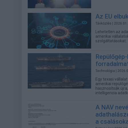
Az EU elbuk
Távközlés
| 2026.01
Lehetetlen az ada
amerikai vállalatok
szolgáltatásokat.
Repülőgép-h
forradalma
Technológia
| 2026.
Egy texasi vállalat
amerikai repülőgé
hasznosítsák újra
intelligencia adat
A NAV nevé
adathalászo
a csalások