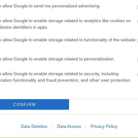
to allow Google to send me personalized advertising.
rben - Miért katasztrófa Musk
ont-ötlete?
o allow Google to enable storage related to analytics like cookies on
9:05
evice identifiers in apps.
ezető álmodik űrben működő adatközpontokról, de
o allow Google to enable storage related to functionality of the website
a költségek, a technológiai akadályok és a környezeti
az ötlet akár súlyosabb problémákat is okozhat, mint
a.
o allow Google to enable storage related to personalization.
zmosói átálltak a kriptovalutákra
.03 09:12
o allow Google to enable storage related to security, including
cation functionality and fraud prevention, and other user protection.
a sürgeti a nyugati kormányokat, hogy szigorítsák a
onatkozó szabályozást, mivel az adatok szerint az elmúlt
bűnözők és a barátságtalan országok 350 milliárd dollárt
 technológia segítségével.
CONFIRM
illérekért SSD-t? Akkor legyél PCW
Data Deletion
Data Access
Privacy Policy
2.13 09:19
ax tagságod mellé most 480 GB-os SSD-t választhatsz