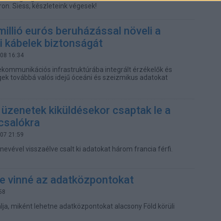
on. Siess, készleteink végesek!
illió eurós beruházással növeli a
ti kábelek biztonságát
.08 16:34
elekommunikációs infrastruktúrába integrált érzékelők és
k továbbá valós idejű óceáni és szeizmikus adatokat
üzenetek kiküldésekor csaptak le a
csalókra
.07 21:59
evével visszaélve csalt ki adatokat három francia férfi.
be vinné az adatközpontokat
58
álja, miként lehetne adatközpontokat alacsony Föld körüli