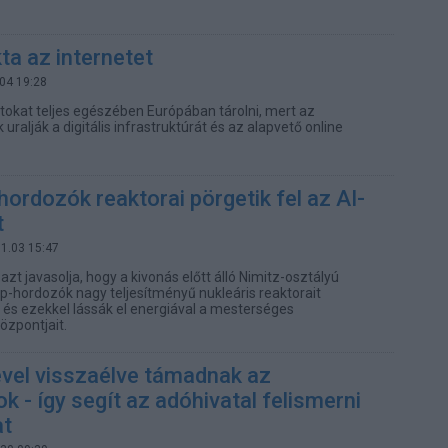
ta az internetet
.04 19:28
tokat teljes egészében Európában tárolni, mert az
 uralják a digitális infrastruktúrát és az alapvető online
ordozók reaktorai pörgetik fel az AI-
t
01.03 15:47
 azt javasolja, hogy a kivonás előtt álló Nimitz-osztályú
p-hordozók nagy teljesítményű nukleáris reaktorait
, és ezekkel lássák el energiával a mesterséges
központjait.
vel visszaélve támadnak az
k - így segít az adóhivatal felismerni
at