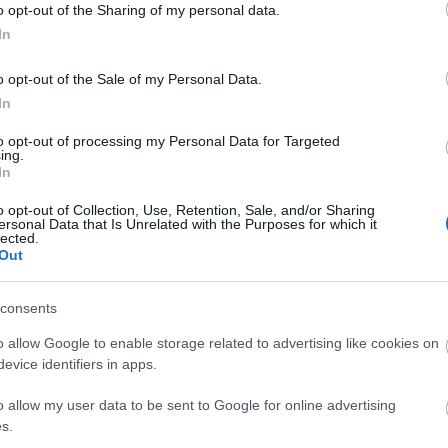
o opt-out of the Sharing of my personal data.
.11 08:18
In
eopolitikai eszközzé váltak, és a globális biztonsági
gosabban figyelmeztetnek: az adatreziliencia nem IT-
o opt-out of the Sale of my Personal Data.
zetbiztonsági alapinfrastruktúra.
In
aját kódját szivárogtatta ki az
to opt-out of processing my Personal Data for Targeted
ing.
In
.05 11:39
erséges intelligencia fejlesztői eszköz teljes belső
o opt-out of Collection, Use, Retention, Sale, and/or Sharing
ersonal Data that Is Unrelated with the Purposes for which it
 óra alatt terjedt el a GitHubon - az Anthropic emberi
lected.
 és közölte, hogy ügyféladat nem érintett.
Out
abil alapokra: az ASUS lapoknál nincs
consents
 még vállalati környezetben sem
o allow Google to enable storage related to advertising like cookies on
4.02 15:34
evice identifiers in apps.
rága, hanem az, amikor a gyenge vas miatt kiesik a
dat, szervizbe kell járni. Egy flottánál ezt szorozd meg
o allow my user data to be sent to Google for online advertising
 erre kínál választ a CSM (Corporate Stable Model)
s.
 Pro WS szériás munkaállomás-alaplapjaival.