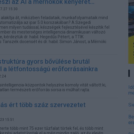
szi az AI a mérnökök kenyerét...
07.27 15:30
t alakítja át, miközben feladataik, munkafolyamataik mind
tomatizálja az ipar 5.0 korszakában? A Szegedi
 milyen tudással, készségek fejlesztésével készítik fel
ember és mesterséges intelligencia dinamikusan változó
 kérdeztük dr. habil. Hegedűs Pétert, a TTIK
s Tanszék docensét és dr. habil. Simon Jánost, a Mérnöki
struktúra gyors bővülése brutál
ol a létfontosságú erőforrásainkra
2:24
ntelligencia-központok helyszíne komoly vitát váltott ki,
Id
tlan természeti erőforrás sorsa is múlhat rajta.
me
ás ért több száz szervezetet
Si
n
Be
.23 15:51
er
erte több mint 75 ezer tűzfalat törtek fel, és több mint
tkezési adatot loptak el a még mindig zajló, az év elején