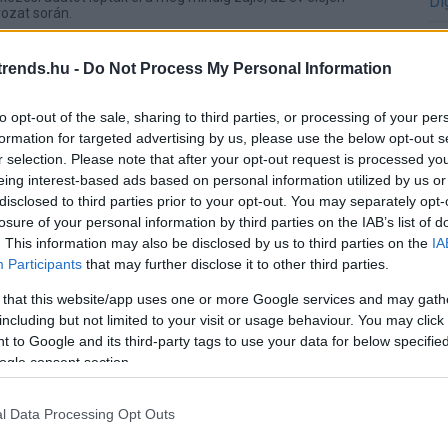
Di
ozat során.
A 
iTrack alkalmazás nem gyűjt és nem
rends.hu -
Do Not Process My Personal Information
tasokra vonatkozó adatokat
.05 15:06
to opt-out of the sale, sharing to third parties, or processing of your per
formation for targeted advertising by us, please use the below opt-out s
öltése és használata ingyenes, a taxiszolgáltatók számára
A 
yen adminisztrációs terhet.
r selection. Please note that after your opt-out request is processed y
me
eing interest-based ads based on personal information utilized by us or
disclosed to third parties prior to your opt-out. You may separately opt-
ata+AI Fórum 2026 – Oda a modern
Ha
losure of your personal information by third parties on the IAB’s list of
vá
korszerűsége
. This information may also be disclosed by us to third parties on the
IA
sz
05.28 07:37
Participants
that may further disclose it to other third parties.
Ir
elligencia eredményes alkalmazásának előfeltétele, hogy
 that this website/app uses one or more Google services and may gath
etővé tegyék adataikat az AI számára. Egységes
ezetésével ezt egyszerűbben oldhatják meg, mint kézzel
including but not limited to your visit or usage behaviour. You may click 
Ir
zoftverekből felépített környezetben, de a felkészülés így
 to Google and its third-party tags to use your data for below specifi
tő feladatokat ró az IT vezetőkre - trendek és tanácsok az
ogle consent section.
Is
a+AI Fórumról.
szerre stratégiai erőforrás és
l Data Processing Opt Outs
kockázat