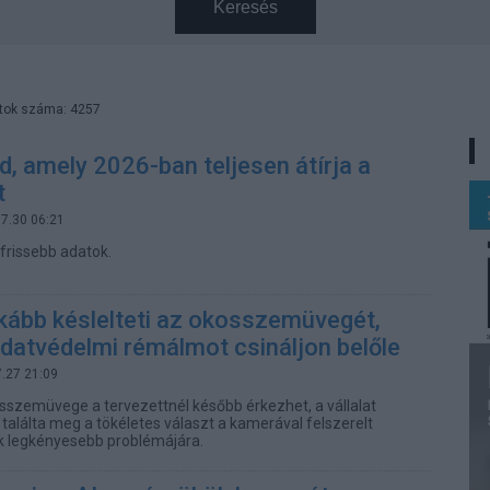
Keresés
atok száma: 4257
, amely 2026-ban teljesen átírja a
t
07.30 06:21
gfrissebb adatok.
kább késlelteti az okosszemüvegét,
datvédelmi rémálmot csináljon belőle
7.27 21:09
sszemüvege a tervezettnél később érkezhet, a vállalat
alálta meg a tökéletes választ a kamerával felszerelt
 legkényesebb problémájára.