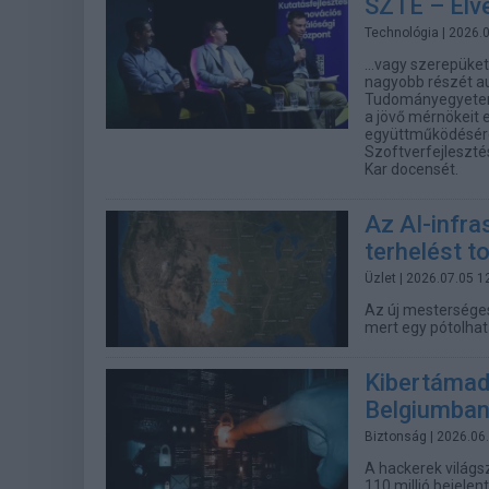
SZTE – Elve
Technológia
| 2026.
...vagy szerepüke
nagyobb részét au
Tudományegyetemen
a jövő mérnökeit 
együttműködésére,
Szoftverfejleszté
Kar docensét.
Az AI-infra
terhelést t
Üzlet
| 2026.07.05 1
Az új mesterségesi
mert egy pótolhata
Kibertámad
Belgiumba
Biztonság
| 2026.06
A hackerek világsz
110 millió bejelen