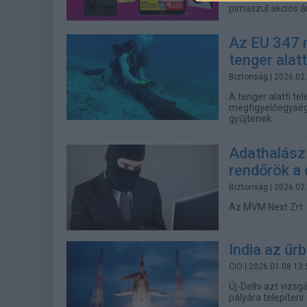
pimaszul akciós ár
Az EU 347 m
tenger alat
Biztonság
| 2026.02
A tenger alatti t
megfigyelőegysége
gyűjtenek.
Adathalász 
rendőrök a 
Biztonság
| 2026.02
Az MVM Next Zrt. n
India az űr
CIO
| 2026.01.08 13:
Új-Delhi azt vizsg
pályára telepíteni.