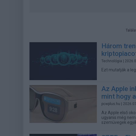
Talál
Három trend
kriptopiaco
Technológia
| 2026.
Ezt mutatják a le
Az Apple in
mint hogy a
pcwplus.hu
| 2026.0
Az Apple első oko
ugyanis még nem t
szemüvegek egyik