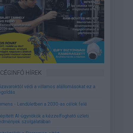
CÉGINFÓ HÍREK
őzavaroktól védi a villamos alállomásokat ez a
goldás
emens - Lendületben a 2030-as célok felé
épített AI-ügynökök a kézzelfogható üzleti
edmények szolgálatában