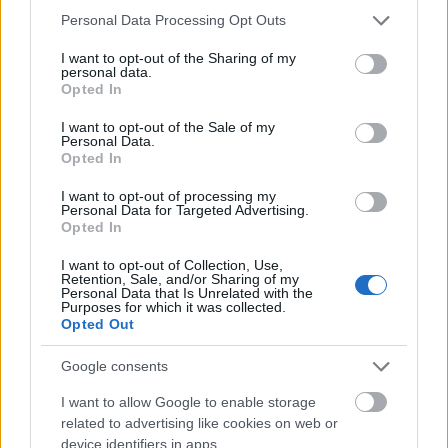
Please note that this website/app uses one or more Google
Personal Data Processing Opt Outs
Tech
| 2007.12.11 11:42
services and may gather and store information including but
not limited to your visit or usage behaviour. You may click to
I want to opt-out of the Sharing of my
Még várnunk kell a laptopokba
personal data.
grant or deny consent to Google and its third-party tags to
kerülő üzemanyagcellákra
Opted In
use your data for below specified purposes in below Google
Tech
| 2006.12.08 11:10
consent section.
I want to opt-out of the Sale of my
Personal Data.
Hidrogénes akkumulátor
Opted In
mobiltelefonba
I want to opt-out of processing my
Tech
| 2006.10.04 14:21
Personal Data for Targeted Advertising.
Opted In
CES 2006: Noteszgép-
üzemanyagcella a Panasonictól
I want to opt-out of Collection, Use,
Retention, Sale, and/or Sharing of my
Tech
| 2006.01.09 11:29
Personal Data that Is Unrelated with the
Purposes for which it was collected.
Opted Out
LEGFRISSEBB PCW
Google consents
I want to allow Google to enable storage
related to advertising like cookies on web or
device identifiers in apps.