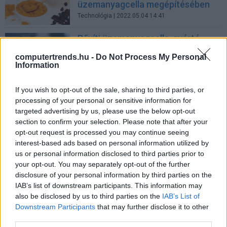
üzemanyagcella megépítésében
Technológia
| 2022.05.04 14:41
Bővíti üzemanyagcella-gyártó
kapacitását a Hyundai Mobis
computertrends.hu -
Do Not Process My Personal
Technológia
| 2021.10.09 15:21
Information
Hidrogénmeghajtásra áll át a
If you wish to opt-out of the sale, sharing to third parties, or
Microsoft
processing of your personal or sensitive information for
Tech
| 2020.07.29 15:29
targeted advertising by us, please use the below opt-out
section to confirm your selection. Please note that after your
Nem sci-fi: agyfolyadékból
opt-out request is processed you may continue seeing
generál áramot az
interest-based ads based on personal information utilized by
üzemanyagcella
us or personal information disclosed to third parties prior to
Tech
| 2012.06.14 10:10
your opt-out. You may separately opt-out of the further
disclosure of your personal information by third parties on the
Metanolos akkutöltő a Toshibától
IAB’s list of downstream participants. This information may
Tech
| 2009.10.27 10:06
also be disclosed by us to third parties on the
IAB’s List of
Downstream Participants
that may further disclose it to other
Repülőgépre vihető
third parties.
üzemanyagcella