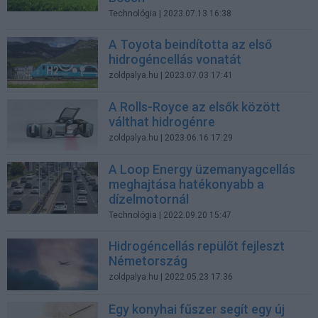
Technológia
| 2023.07.13 16:38
A Toyota beindította az első
hidrogéncellás vonatát
zoldpalya.hu
| 2023.07.03 17:41
A Rolls-Royce az elsők között
válthat hidrogénre
zoldpalya.hu
| 2023.06.16 17:29
A Loop Energy üzemanyagcellás
meghajtása hatékonyabb a
dízelmotornál
Technológia
| 2022.09.20 15:47
Hidrogéncellás repülőt fejleszt
Németország
zoldpalya.hu
| 2022.05.23 17:36
Egy konyhai fűszer segít egy új