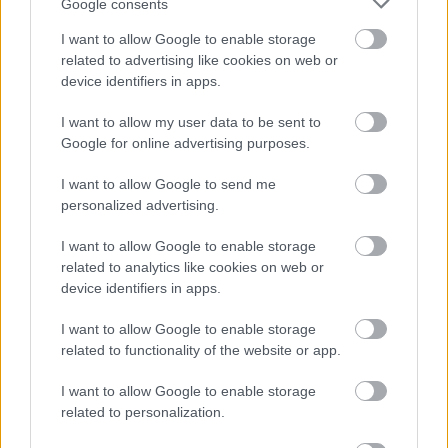
Google consents
egészségügyi informatikában
Technológia
| 2025.11.27 11:41
I want to allow Google to enable storage
related to advertising like cookies on web or
A digitális tájékozatlanság a
device identifiers in apps.
kibercsalók legjobb szövetségese
I want to allow my user data to be sent to
Biztonság
| 2025.11.25 13:35
Google for online advertising purposes.
Átadták az ország egyik
I want to allow Google to send me
legmodernebb gázhálózati
personalized advertising.
raktárát Gödöllőn
Üzlet
| 2025.11.24 11:27
I want to allow Google to enable storage
related to analytics like cookies on web or
Vállalkozásokat tehetnek tönkre
device identifiers in apps.
a zsarolóvírus-támadások
Biztonság
| 2025.11.22 11:05
I want to allow Google to enable storage
related to functionality of the website or app.
Nexperia - a chipháború csak
most kezd igazán élesedni
I want to allow Google to enable storage
Tech
| 2025.11.20 11:20
related to personalization.