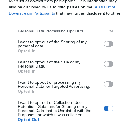
IAB’s list of downstream participants. This information may
Biztonság
| 2026.03.02 09:53
also be disclosed by us to third parties on the
IAB’s List of
Downstream Participants
that may further disclose it to other
ISE 2026 – Mozi a tárgyalóban,
third parties.
játék az irodában
Please note that this website/app uses one or more Google
Personal Data Processing Opt Outs
Technológia
| 2026.02.13 11:10
services and may gather and store information including but
not limited to your visit or usage behaviour. You may click to
I want to opt-out of the Sharing of my
Az EU 347 millió eurós
personal data.
grant or deny consent to Google and its third-party tags to
beruházással növeli a tenger
Opted In
use your data for below specified purposes in below Google
alatti kábelek biztonságát
consent section.
I want to opt-out of the Sale of my
Biztonság
| 2026.02.08 16:34
Personal Data.
Opted In
Budapest BI Fórum 2025 - AI az
I want to opt-out of processing my
üzleti intelligenciában
Personal Data for Targeted Advertising.
Technológia
| 2025.12.13 09:09
Opted In
Elkeserítően kevesen gondolnak
I want to opt-out of Collection, Use,
Retention, Sale, and/or Sharing of my
adataik biztonságára
Personal Data that Is Unrelated with the
Purposes for which it was collected.
pcwplus.hu
| 2025.12.10 15:49
Opted Out
Robbanásszerű a fejlődés az