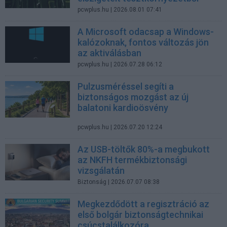
pcwplus.hu
| 2026.08.01 07:41
A Microsoft odacsap a Windows-
kalózoknak, fontos változás jön
az aktiválásban
pcwplus.hu
| 2026.07.28 06:12
Pulzusméréssel segíti a
biztonságos mozgást az új
balatoni kardioösvény
pcwplus.hu
| 2026.07.20 12:24
Az USB-töltők 80%-a megbukott
az NKFH termékbiztonsági
vizsgálatán
Biztonság
| 2026.07.07 08:38
Megkezdődött a regisztráció az
első bolgár biztonságtechnikai
csúcstalálkozóra