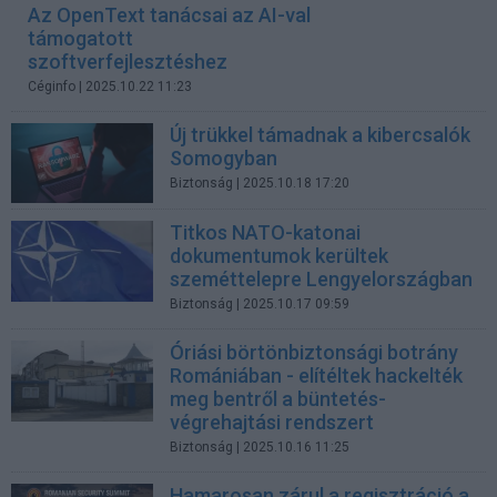
Az OpenText tanácsai az AI-val
támogatott
szoftverfejlesztéshez
Céginfo
| 2025.10.22 11:23
Új trükkel támadnak a kibercsalók
Somogyban
Biztonság
| 2025.10.18 17:20
Titkos NATO-katonai
dokumentumok kerültek
szeméttelepre Lengyelországban
Biztonság
| 2025.10.17 09:59
Óriási börtönbiztonsági botrány
Romániában - elítéltek hackelték
meg bentről a büntetés-
végrehajtási rendszert
Biztonság
| 2025.10.16 11:25
Hamarosan zárul a regisztráció a