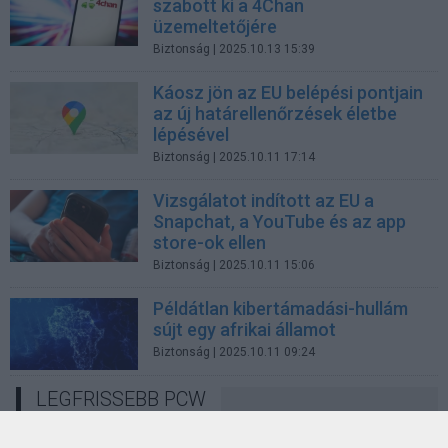
szabott ki a 4Chan
üzemeltetőjére
Biztonság
| 2025.10.13 15:39
Káosz jön az EU belépési pontjain
az új határellenőrzések életbe
lépésével
Biztonság
| 2025.10.11 17:14
Vizsgálatot indított az EU a
Snapchat, a YouTube és az app
store-ok ellen
Biztonság
| 2025.10.11 15:06
Példátlan kibertámadási-hullám
sújt egy afrikai államot
Biztonság
| 2025.10.11 09:24
LEGFRISSEBB PCW