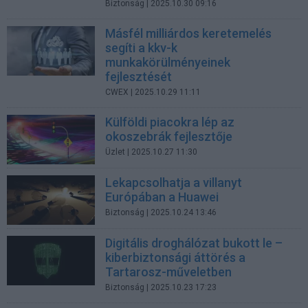
Biztonság
| 2025.10.30 09:16
Másfél milliárdos keretemelés
segíti a kkv-k
munkakörülményeinek
fejlesztését
CWEX
| 2025.10.29 11:11
Külföldi piacokra lép az
okoszebrák fejlesztője
Üzlet
| 2025.10.27 11:30
Lekapcsolhatja a villanyt
Európában a Huawei
Biztonság
| 2025.10.24 13:46
Digitális droghálózat bukott le –
kiberbiztonsági áttörés a
Tartarosz-műveletben
Biztonság
| 2025.10.23 17:23