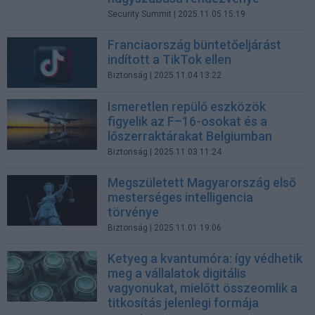
Security Summit
| 2025.11.05 15:19
Franciaország büntetőeljárást
indított a TikTok ellen
Biztonság
| 2025.11.04 13:22
Ismeretlen repülő eszközök
figyelik az F–16-osokat és a
lőszerraktárakat Belgiumban
Biztonság
| 2025.11.03 11:24
Megszületett Magyarország első
mesterséges intelligencia
törvénye
Biztonság
| 2025.11.01 19:06
Ketyeg a kvantumóra: így védhetik
meg a vállalatok digitális
vagyonukat, mielőtt összeomlik a
titkosítás jelenlegi formája