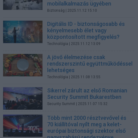
mobilalkalmazás ügyében
Biztonság
| 2025.11.12 15:10
Digitális ID - biztonságosabb és
kényelmesebb élet vagy
központosított megfigyelés?
Technológia
| 2025.11.12 13:09
A jövő élelmezése csak
rendszerszintű együttműködéssel
lehetséges
Technológia
| 2025.11.08 13:55
Sikerrel zárult az első Romanian
Security Summit Bukarestben
Security Summit
| 2025.11.07 15:32
Több mint 2000 résztvevővel és
70 kiállítóval nyílt meg a kelet-
európai biztonsági szektor első
nagyszabású rendezvénye