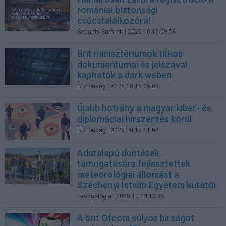
romániai biztonsági
csúcstalálkozóra!
Security Summit
| 2025.10.16 09:56
Brit minisztériumok titkos
dokumentumai és jelszavai
kaphatók a dark weben
Biztonság
| 2025.10.15 15:09
Újabb botrány a magyar kiber- és
diplomáciai hírszerzés körül
Biztonság
| 2025.10.15 11:07
Adatalapú döntések
támogatására fejlesztettek
meteorológiai állomást a
Széchenyi István Egyetem kutatói
Technológia
| 2025.10.14 13:35
A brit Ofcom súlyos bírságot