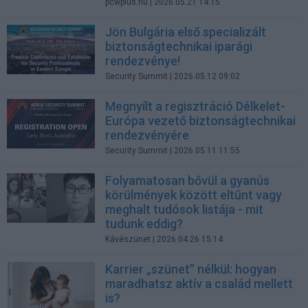
pcwplus.hu
| 2026.05.21 14:15
Jön Bulgária első specializált
biztonságtechnikai iparági
rendezvénye!
Security Summit
| 2026.05.12 09:02
Megnyílt a regisztráció Délkelet-
Európa vezető biztonságtechnikai
rendezvényére
Security Summit
| 2026.05.11 11:55
Folyamatosan bővül a gyanús
körülmények között eltűnt vagy
meghalt tudósok listája - mit
tudunk eddig?
Kávészünet
| 2026.04.26 15:14
Karrier „szünet” nélkül: hogyan
maradhatsz aktív a család mellett
is?