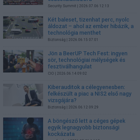
Security Summit
| 2026.07.06 12:13
Két baleset, tizenhat perc, nyolc
áldozat – ahol az ember hibázik, a
technológia menthet
Biztonság
| 2026.06.15 07:01
Jön a BeerUP Tech Fest: ingyen
sör, technológiai mélységek és
fesztiválhangulat
CIO
| 2026.06.14 09:02
Kiberauditok a célegyenesben:
felkészült a piac a NIS2 első nagy
vizsgájára?
Biztonság
| 2026.06.12 09:29
A böngésző lett a céges gépek
egyik legnagyobb biztonsági
kockázata