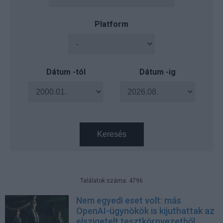
Platform
Dátum -tól
Dátum -ig
Keresés
Találatok száma: 4796
Nem egyedi eset volt: más
OpenAI-ügynökök is kijuthattak az
elszigetelt tesztkörnyezetből