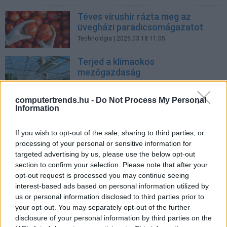
Téves vírushír rázta meg az
üvegházi paradicsomágazatot
Technológia
| 2026.03.18 11:05
Terjed a klímaokos
mezőgazdaság
Technológia
| 2026.03.17 19:29
computertrends.hu -
Do Not Process My Personal
233%-os robbanás a
Information
cybersecurity képzésekben – a
legnagyobb kockázat továbbra is
If you wish to opt-out of the sale, sharing to third parties, or
az ember
processing of your personal or sensitive information for
Biztonság
| 2026.03.17 11:31
targeted advertising by us, please use the below opt-out
section to confirm your selection. Please note that after your
MWC26 – Nyílt AI dolgozhat a jövő
opt-out request is processed you may continue seeing
mobilhálózataiban
interest-based ads based on personal information utilized by
Technológia
| 2026.03.13 19:38
us or personal information disclosed to third parties prior to
your opt-out. You may separately opt-out of the further
Az emojival kitakart gyerekfotók
disclosure of your personal information by third parties on the
sem biztonságosak