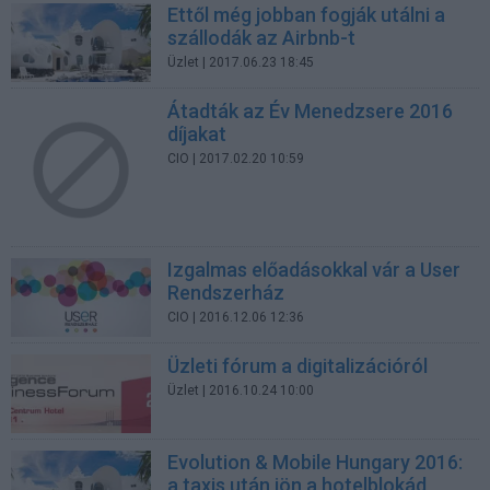
Ettől még jobban fogják utálni a
szállodák az Airbnb-t
Üzlet
| 2017.06.23 18:45
Átadták az Év Menedzsere 2016
díjakat
CIO
| 2017.02.20 10:59
Izgalmas előadásokkal vár a User
Rendszerház
CIO
| 2016.12.06 12:36
Üzleti fórum a digitalizációról
Üzlet
| 2016.10.24 10:00
Evolution & Mobile Hungary 2016:
a taxis után jön a hotelblokád