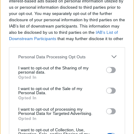
interest-based ads based on personal information utilized by
us or personal information disclosed to third parties prior to
ULTRA HD-vel támad az LG
your opt-out. You may separately opt-out of the further
disclosure of your personal information by third parties on the
Tech
| 2014.02.08 12:00
IAB’s list of downstream participants. This information may
also be disclosed by us to third parties on the
IAB’s List of
Downstream Participants
that may further disclose it to other
third parties.
Please note that this website/app uses one or more Google
Új generációs üzleti átjáró a
Personal Data Processing Opt Outs
services and may gather and store information including but
piacon
not limited to your visit or usage behaviour. You may click to
I want to opt-out of the Sharing of my
Céginfo
| 2013.12.04 20:10
personal data.
grant or deny consent to Google and its third-party tags to
Opted In
use your data for below specified purposes in below Google
Nő az igény a megbízható,
consent section.
láthatatlan Access Pointok iránt
I want to opt-out of the Sale of my
Personal Data.
Céginfo
| 2013.11.06 13:38
Opted In
Új vezeték nélküli Acces
I want to opt-out of processing my
Personal Data for Targeted Advertising.
Pointokkal erősít a ZyXEL
Opted In
Céginfo
| 2013.08.01 07:41
I want to opt-out of Collection, Use,