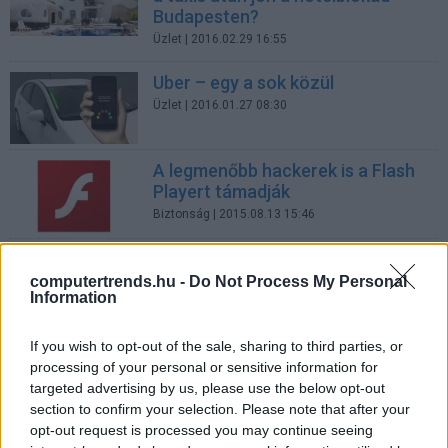
Budapesten?
Üzlet
| 2016.02.29 16:55
Uber – egy a sok közül
Üzlet
| 2016.01.27 08:30
A legmenőbb hackerek is a Flash
Playert támadják
Biztonság
| 2015.08.13 15:46
Jövőre is lesz InfoBál
computertrends.hu -
Do Not Process My Personal
CIO
| 2015.02.18 14:55
Information
Szállodai megfigyelés
If you wish to opt-out of the sale, sharing to third parties, or
processing of your personal or sensitive information for
Biztonság
| 2014.11.12 12:00
targeted advertising by us, please use the below opt-out
section to confirm your selection. Please note that after your
opt-out request is processed you may continue seeing