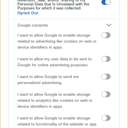
Konferencia a digitális átállásról
Retention, Sale, and/or Sharing of my
Personal Data that Is Unrelated with the
Tech
| 2013.03.14 16:20
Purposes for which it was collected.
Opted Out
A Samsung megruházná a
Google consents
kínaiakat
I want to allow Google to enable storage
Tech
| 2012.08.22 15:07
related to advertising like cookies on web or
device identifiers in apps.
EU támogatásból jött létre a
modern közös képviselő, a
I want to allow my user data to be sent to
WEBHÁZMESTER!
Google for online advertising purposes.
Céginfo
| 2012.05.15 08:49
I want to allow Google to send me
Magyar hacker zsarolt - 15 évet is
personalized advertising.
kaphat
Tech
| 2011.11.24 10:51
I want to allow Google to enable storage
related to analytics like cookies on web or
Zöld adatközpontok
device identifiers in apps.
Tech
| 2011.11.04 08:20
I want to allow Google to enable storage
related to functionality of the website or app.
Hitelkártya 2 dollárért, szakértő