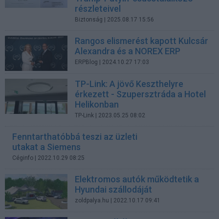
részleteivel
Biztonság
| 2025.08.17 15:56
Rangos elismerést kapott Kulcsár
Alexandra és a NOREX ERP
ERPBlog
| 2024.10.27 17:03
TP-Link: A jövő Keszthelyre
érkezett - Szupersztráda a Hotel
Helikonban
TP-Link
| 2023.05.25 08:02
Fenntarthatóbbá teszi az üzleti
utakat a Siemens
Céginfo
| 2022.10.29 08:25
Elektromos autók működtetik a
Hyundai szállodáját
zoldpalya.hu
| 2022.10.17 09:41