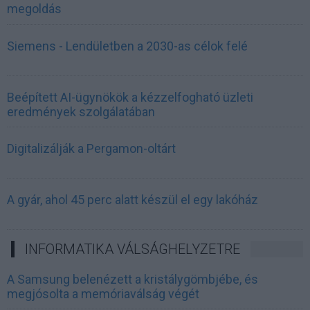
megoldás
Siemens - Lendületben a 2030-as célok felé
Beépített AI-ügynökök a kézzelfogható üzleti
eredmények szolgálatában
Digitalizálják a Pergamon-oltárt
A gyár, ahol 45 perc alatt készül el egy lakóház
INFORMATIKA VÁLSÁGHELYZETRE
A Samsung belenézett a kristálygömbjébe, és
megjósolta a memóriaválság végét