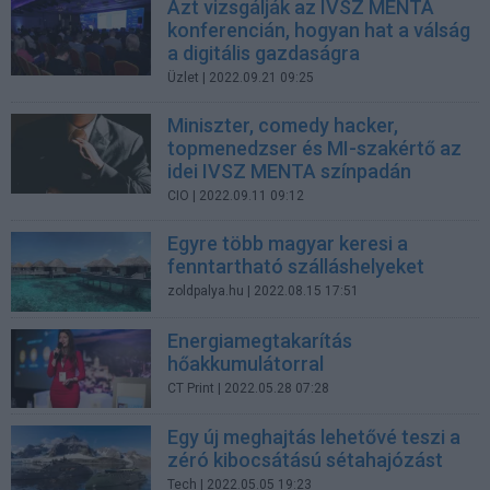
Azt vizsgálják az IVSZ MENTA
konferencián, hogyan hat a válság
a digitális gazdaságra
Üzlet
| 2022.09.21 09:25
Miniszter, comedy hacker,
topmenedzser és MI-szakértő az
idei IVSZ MENTA színpadán
CIO
| 2022.09.11 09:12
Egyre több magyar keresi a
fenntartható szálláshelyeket
zoldpalya.hu
| 2022.08.15 17:51
Energiamegtakarítás
hőakkumulátorral
CT Print
| 2022.05.28 07:28
Egy új meghajtás lehetővé teszi a
zéró kibocsátású sétahajózást
Tech
| 2022.05.05 19:23