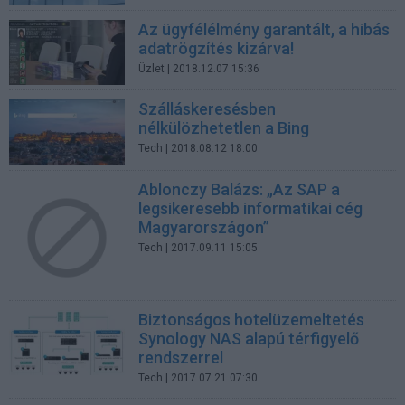
Az ügyfélélmény garantált, a hibás
adatrögzítés kizárva!
Üzlet
| 2018.12.07 15:36
Szálláskeresésben
nélkülözhetetlen a Bing
Tech
| 2018.08.12 18:00
Ablonczy Balázs: „Az SAP a
legsikeresebb informatikai cég
Magyarországon”
Tech
| 2017.09.11 15:05
Biztonságos hotelüzemeltetés
Synology NAS alapú térfigyelő
rendszerrel
Tech
| 2017.07.21 07:30