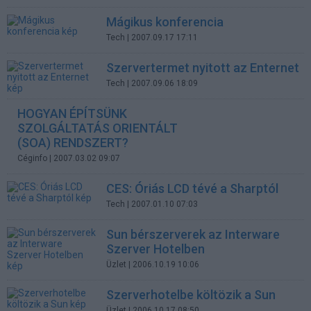
Mágikus konferencia
Tech
| 2007.09.17 17:11
Szervertermet nyitott az Enternet
Tech
| 2007.09.06 18:09
HOGYAN ÉPÍTSÜNK
SZOLGÁLTATÁS ORIENTÁLT
(SOA) RENDSZERT?
Céginfo
| 2007.03.02 09:07
CES: Óriás LCD tévé a Sharptól
Tech
| 2007.01.10 07:03
Sun bérszerverek az Interware
Szerver Hotelben
Üzlet
| 2006.10.19 10:06
Szerverhotelbe költözik a Sun
Üzlet
| 2006.10.17 08:50