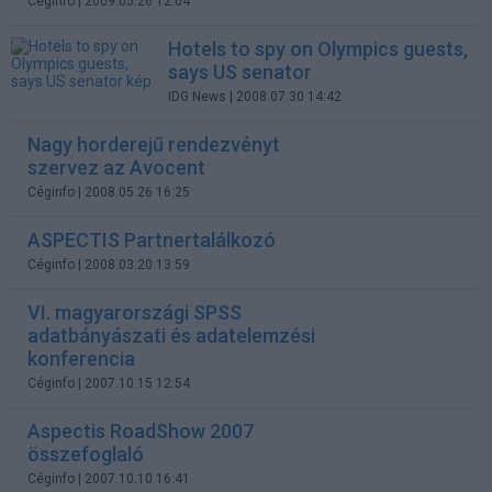
Céginfo
| 2009.05.26 12:04
Hotels to spy on Olympics guests,
says US senator
IDG News
| 2008.07.30 14:42
Nagy horderejű rendezvényt
szervez az Avocent
Céginfo
| 2008.05.26 16:25
ASPECTIS Partnertalálkozó
Céginfo
| 2008.03.20 13:59
VI. magyarországi SPSS
adatbányászati és adatelemzési
konferencia
Céginfo
| 2007.10.15 12:54
Aspectis RoadShow 2007
összefoglaló
Céginfo
| 2007.10.10 16:41