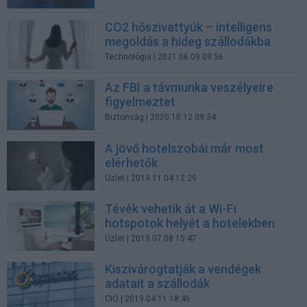
CO2 hőszivattyúk – intelligens
megoldás a hideg szállodákba
Technológia
| 2021.06.09 09:56
Az FBI a távmunka veszélyeire
figyelmeztet
Biztonság
| 2020.10.12 09:34
A jövő hotelszobái már most
elérhetők
Üzlet
| 2019.11.04 12:29
Tévék vehetik át a Wi-Fi
hotspotok helyét a hotelekben
Üzlet
| 2019.07.08 15:47
Kiszivárogtatják a vendégek
adatait a szállodák
CIO
| 2019.04.11 18:46