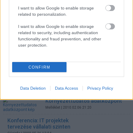
7810-ért!
I want to allow Google to enable storage
Céginfo
| 2010.10.07 23:02
related to personalization.
Adathalászok a recepción
I want to allow Google to enable storage
Tech
| 2010.07.01 10:28
related to security, including authentication
functionality and fraud prevention, and other
user protection.
Beszámoló az Aspectis Open Day
rendezvényről
Céginfo
| 2010.03.09 16:17
CONFIRM
Az adatközpontok védelme a
fizikai veszélyektől
Data Deletion
Data Access
Privacy Policy
Tech
| 2010.03.09 09:54
Környezettudatos adatközpont
Melléklet
| 2010.02.06 21:20
Konferencia: IT projektek
tervezése vállalati szinten