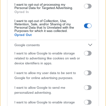
Nem fizet a PayPal egy tininek a
I want to opt-out of processing my
biztonsági rés feltárásáért
Personal Data for Targeted Advertising.
Opted In
Biztonság
| 2013.05.28 15:00
I want to opt-out of Collection, Use,
Megéri feltörni a Tresorit
Retention, Sale, and/or Sharing of my
Personal Data that Is Unrelated with the
“trezorját”
Purposes for which it was collected.
Biztonság
| 2013.04.10 19:30
Opted Out
Google consents
I want to allow Google to enable storage
Pénzt érnek a Chromium OS hibái
related to advertising like cookies on web or
device identifiers in apps.
Tech
| 2012.02.14 10:58
I want to allow my user data to be sent to
Google for online advertising purposes.
Pólóval is beérik a Mozilla rés-
vadászai
I want to allow Google to send me
Tech
| 2010.09.07 11:43
personalized advertising.
LEGFRISSEBB PCW
I want to allow Google to enable storage