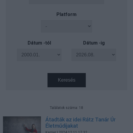
Platform
Dátum -tól
Dátum -ig
Keresés
Találatok száma: 18
Átadták az idei Rátz Tanár Úr
Életműdíjakat
Karrier
| 2024.12.11 17:32