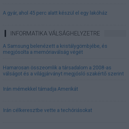
A gyár, ahol 45 perc alatt készül el egy lakóház
INFORMATIKA VÁLSÁGHELYZETRE
A Samsung belenézett a kristálygömbjébe, és
megjósolta a memóriaválság végét
Hamarosan összeomlik a társadalom a 2008-as
válságot és a világjárványt megjósló szakértő szerint
Irán mémekkel támadja Amerikát
Irán célkeresztbe vette a techóriásokat