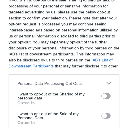
If you wish to opt-out of the sale, sharing to third parties, or
Új partnerprogram a ZyXEL-nél
processing of your personal or sensitive information for
Céginfo
| 2015.05.08 06:59
targeted advertising by us, please use the below opt-out
section to confirm your selection. Please note that after your
Hibákért fizet a Dropbox
opt-out request is processed you may continue seeing
interest-based ads based on personal information utilized by
Tech
| 2015.04.16 20:00
us or personal information disclosed to third parties prior to
your opt-out. You may separately opt-out of the further
disclosure of your personal information by third parties on the
Bevehetetlen a Tresorit erődje?
IAB’s list of downstream participants. This information may
Biztonság
| 2013.12.20 15:00
also be disclosed by us to third parties on the
IAB’s List of
Downstream Participants
that may further disclose it to other
third parties.
Please note that this website/app uses one or more Google
Personal Data Processing Opt Outs
services and may gather and store information including but
Már 25 000 USD a vérdíj
not limited to your visit or usage behaviour. You may click to
I want to opt-out of the Sharing of my
Biztonság
| 2013.11.26 18:00
personal data.
grant or deny consent to Google and its third-party tags to
Opted In
use your data for below specified purposes in below Google
consent section.
I want to opt-out of the Sale of my
Personal Data.
Opted In