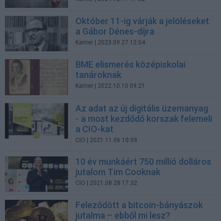
Október 11-ig várják a jelöléseket
a Gábor Dénes-díjra
Karrier
| 2023.09.27 12:04
BME elismerés középiskolai
tanároknak
Karrier
| 2022.10.10 09:21
Az adat az új digitális üzemanyag
- a most kezdődő korszak felemeli
a CIO-kat
CIO
| 2021.11.06 10:09
10 év munkáért 750 millió dolláros
jutalom Tim Cooknak
CIO
| 2021.08.28 17:32
Feleződött a bitcoin-bányászok
jutalma – ebből mi lesz?