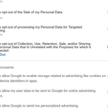
In
 trágyadomb bűvöletében - ezért
ég nélkül és hiszünk az álhíreknek
o opt-out of the Sale of my Personal Data.
08.22 19:55
In
s az agy kémiai folyamata miatt addig ragadunk a
to opt-out of processing my Personal Data for Targeted
 el nem telítődünk a digitális szeméttel.
ing.
In
a GVH a nagy technológiai
o opt-out of Collection, Use, Retention, Sale, and/or Sharing
okat és online platformokat
ersonal Data that Is Unrelated with the Purposes for which it
lected.
9:04
Out
a kiemelt figyelmet fordít a jelentős számú fogyasztó és
it és piaci helyzetét befolyásoló, nagy technológiai
online platformok piaci magatartásainak vizsgálatára.
consents
o allow Google to enable storage related to advertising like cookies on
labor érkezik Afrikába a járványok
evice identifiers in apps.
delem támogatására
.01 09:54
o allow my user data to be sent to Google for online advertising
s.
 diagnosztikai egység több mint húsz fertőző betegséget
öztük a legsúlyosabbakat is.
to allow Google to send me personalized advertising.