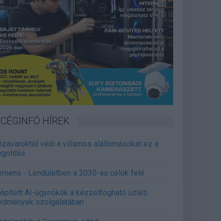
CÉGINFÓ HÍREK
őzavaroktól védi a villamos alállomásokat ez a
goldás
emens - Lendületben a 2030-as célok felé
épített AI-ügynökök a kézzelfogható üzleti
edmények szolgálatában