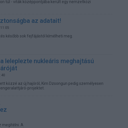
on túl - viták középpontjába került egy nemzetközi
ztonságba az adatait!
 11:05
tés később sok fejfájástól kímélheti meg.
 leleplezte nukleáris meghajtású
járóját
7:40
ett közzé az új hajóról, Kim Dzsongun pedig személyesen
engeralattjáró-projektet.
k
hez
 megítélni. A