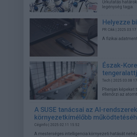
Űrkutatás határok
legénység tagja.
Helyezze bi
PR Cikk
| 2025.03.17
A fizikai adatmen
Észak-Korea
tengeralatt
Tech
| 2025.03.08 1
Phenjan képeket t
ellenőrzi az atomt
A SUSE tanácsai az AI-rendszere
környezetkímélőbb működtetésé
Céginfo
| 2025.02.11 15:52
A mesterséges intelligencia környezeti hatását nehéz