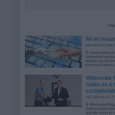
Talál
Mi ait hasz
Kávészünet
| 2026.0
A francia felhasz
kimondva franciáu
amikor egy techn
kimondva valami e
Wikimedia-
tudás és a 
szolgálatá
CIO
| 2026.06.26 12:
A Wikimedia Magy
Számítógéptudomá
digitális tudás és