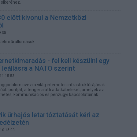
t sikeréhez.
0 előtt kivonul a Nemzetközi
ól
9:35
delmi űrállomások.
ernetkimaradás - fel kell készülni egy
 leállásra a NATO szerint
.11 15:53
ggodalom övezi a világ internetes infrastruktúrájának
őbb pontját, a tenger alatti adatkábeleket, amelyek az
rnetes, kommunikációs és pénzügyi kapcsolatainak
yik űrhajós letartóztatását kéri az
fedélzetén
.10 15:03