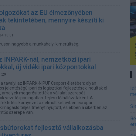
olgozókat az EU élmezőnyében
k tekintetében, mennyire készíti ki
ka
04 10:01
ipruson nagyobb a munkahelyi kimerültség.
 INPARK-nál, nemzetközi ipari
kal, új vidéki ipari központokkal
1:29
t a tavalyi az INPARK-NIPÜF Csoport életében: olyan
 jelentőségű ipari és logisztikai fejlesztések indultak el
Id
, amelyek megerősítették a vállalat szerepét
me
k vezető ipariingatlan-fejlesztő hálózataként. A
ektetési környezet az elmúlt két évben európai
Si
kimagasló teljesítményt nyújtott, és ebben a sikerben az
entős szerepe van.
Be
er
sbútorokat fejlesztő vállalkozásba
 Hiventures