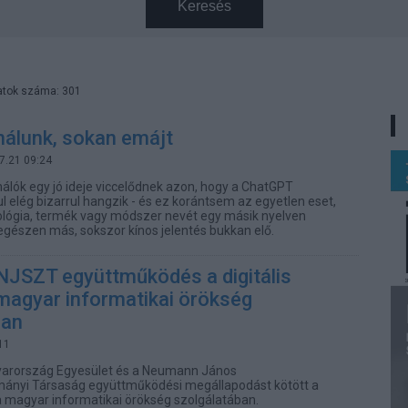
Keresés
atok száma: 301
nálunk, sokan emájt
7.21 09:24
nálók egy jó ideje viccelődnek azon, hogy a ChatGPT
l elég bizarrul hangzik - és ez korántsem az egyetlen eset,
ológia, termék vagy módszer nevét egy másik nyelven
gészen más, sokszor kínos jelentés bukkan elő.
NJSZT együttműködés a digitális
magyar informatikai örökség
ban
11
arország Egyesület és a Neumann János
nyi Társaság együttműködési megállapodást kötött a
 a magyar informatikai örökség szolgálatában.