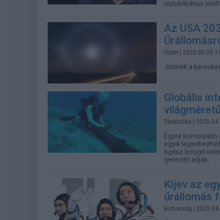
republikánus jelöl
Az USA 203
Űrállomásr
Üzlet
| 2025.05.05 1
Jönnek a kereske
Globális int
világméretű
Távközlés
| 2025.04
Egyre komolyabb a
egyik legsebezhet
egész bolygó inte
gerincét adják.
Kijev az eg
űrállomás 
Biztonság
| 2025.04