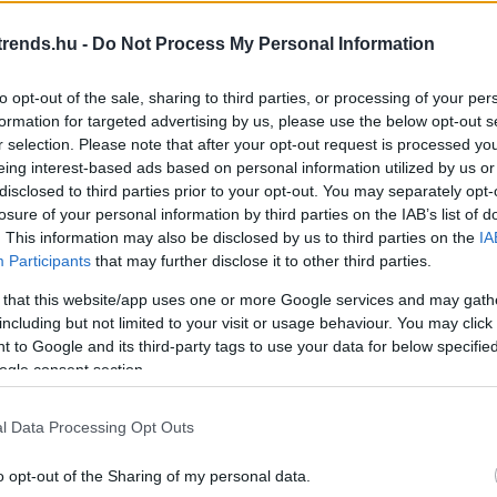
Di
3:28
rends.hu -
Do Not Process My Personal Information
A 
yományos, akár több éve működő márkák mellett
 a feltörekvő, technológiai újításokat tartalmazó
tetési lehetőségeket.
to opt-out of the sale, sharing to third parties, or processing of your per
formation for targeted advertising by us, please use the below opt-out s
vérteszt - akár 10 évvel a tünetek
r selection. Please note that after your opt-out request is processed y
A 
eing interest-based ads based on personal information utilized by us or
atható a rák
me
disclosed to third parties prior to your opt-out. You may separately opt-
10.05 11:03
losure of your personal information by third parties on the IAB’s list of
Ha
gy új vérvizsgálati módszert fejlesztettek ki, amely már
. This information may also be disclosed by us to third parties on the
IA
vá
 megjelenése előtt képes azonosítani a humán
Participants
that may further disclose it to other third parties.
PV) okozta fej- és nyaki daganatokat. A HPV-DeepSeek
sz
ttörést hozhat a korai rákdiagnosztikában, és új fejezetet
 that this website/app uses one or more Google services and may gath
ő onkológiai szűrésben.
Ir
including but not limited to your visit or usage behaviour. You may click 
 to Google and its third-party tags to use your data for below specifi
029-re fejezi be első atomerőművét
Ir
ogle consent section.
1:43
Is
gyszerre tekinthető energetikai mérföldkőnek és
l Data Processing Opt Outs
zótérnek, amelynek kimenetele a következő évtizedekben
Egyiptom helyét a globális energiagazdaságban.
o opt-out of the Sharing of my personal data.