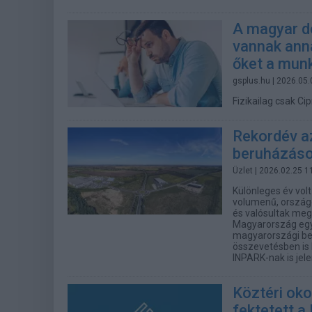
A magyar d
vannak anna
őket a mun
gsplus.hu
| 2026.05.
Fizikailag csak C
Rekordév az
beruházások
Üzlet
| 2026.02.25 1
Különleges év vol
volumenű, országos
és valósultak meg
Magyarország egyi
magyarországi bef
összevetésben is 
INPARK-nak is jel
Köztéri oko
fektetett a