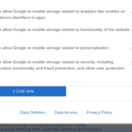
ramszünet sújtotta Csehországot -
o allow Google to enable storage related to analytics like cookies on
t megbénult Prága
evice identifiers in apps.
.04 13:14
o allow Google to enable storage related to functionality of the website
 hónappal azután következett be, hogy egy hasonló, bár
kimaradás érintette Spanyolországot és Portugáliát. Ott
ámadásra gyanakodtak, de végül egy feszültséglöket
sodást.
o allow Google to enable storage related to personalization.
 Universal beperelte a Midjourney-t
o allow Google to enable storage related to security, including
sértés miatt
cation functionality and fraud prevention, and other user protection.
1:48
precedens értékű lehet az egész kreatív iparág és az AI-
e nézve.
CONFIRM
atát fejezte ki amiatt, hogy nekiment
Data Deletion
Data Access
Privacy Policy
6.11 11:55
lentős pénzügyi támogatással segítette Trump
pányát, állítólag több százmillió dollárral járult hozzá a