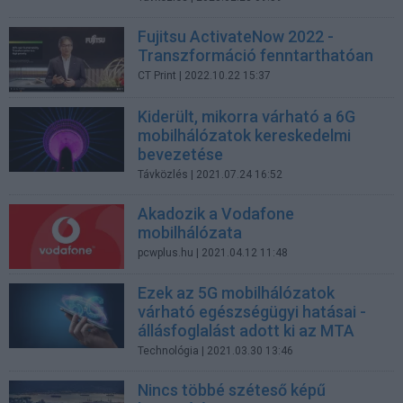
Fujitsu ActivateNow 2022 -
Transzformáció fenntarthatóan
CT Print
| 2022.10.22 15:37
Kiderült, mikorra várható a 6G
mobilhálózatok kereskedelmi
bevezetése
Távközlés
| 2021.07.24 16:52
Akadozik a Vodafone
mobilhálózata
pcwplus.hu
| 2021.04.12 11:48
Ezek az 5G mobilhálózatok
várható egészségügyi hatásai -
állásfoglalást adott ki az MTA
Technológia
| 2021.03.30 13:46
Nincs többé széteső képű