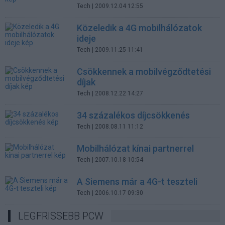
Tech
| 2009.12.04 12:55
Közeledik a 4G mobilhálózatok
ideje
Tech
| 2009.11.25 11:41
Csökkennek a mobilvégződtetési
díjak
Tech
| 2008.12.22 14:27
34 százalékos díjcsökkenés
Tech
| 2008.08.11 11:12
Mobilhálózat kínai partnerrel
Tech
| 2007.10.18 10:54
A Siemens már a 4G-t teszteli
Tech
| 2006.10.17 09:30
LEGFRISSEBB PCW