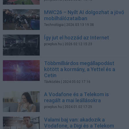
MWC26 – Nyílt AI dolgozhat a jövő
mobilhálózataiban
Technológia
| 2026.03.13 19:38
Így jut el hozzád az Internet
pcwplus.hu
| 2026.02.12 15:23
Többmilliárdos megállapodást
kötött a kormány, a Yettel és a
Cetin
Távközlés
| 2024.05.02 17:16
A Vodafone és a Telekom is
reagált a mai leállásokra
pcwplus.hu
| 2024.01.02 17:25
Valami baj van: akadozik a
Vodafone, a Digi és a Telekom