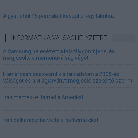
A gyár, ahol 45 perc alatt készül el egy lakóház
INFORMATIKA VÁLSÁGHELYZETRE
A Samsung belenézett a kristálygömbjébe, és
megjósolta a memóriaválság végét
Hamarosan összeomlik a társadalom a 2008-as
válságot és a világjárványt megjósló szakértő szerint
Irán mémekkel támadja Amerikát
Irán célkeresztbe vette a techóriásokat