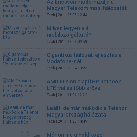
Az Ericsson modernizálja a
Magyar Telekom mobilhálózatát
Tech
| 2011.05.05 12:44
Milyen legyen a 4.
mobilszolgáltató?
Tech
| 2011.03.23 09:59
Gigantikus hálózatfejlesztés a
Vodafone-nál
Tech
| 2011.03.04 18:23
AMD Fusion alapú HP netbook
LTE-vel és több erővel
Tech
| 2011.01.06 12:24
Leállt, de már működik a Telenor
Magyarország hálózata
Tech
| 2010.11.23 14:49
Már online a Föld közel