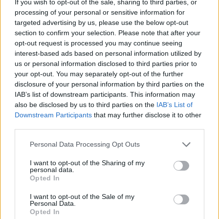
If you wish to opt-out of the sale, sharing to third parties, or
terjedéséért
processing of your personal or sensitive information for
Üzlet
| 2017.05.19 14:23
targeted advertising by us, please use the below opt-out
section to confirm your selection. Please note that after your
Sikerre szomjas társaságok
opt-out request is processed you may continue seeing
Tech
| 2017.03.30 10:00
interest-based ads based on personal information utilized by
us or personal information disclosed to third parties prior to
your opt-out. You may separately opt-out of the further
5G próbaüzem indul
disclosure of your personal information by third parties on the
Tech
| 2017.01.05 13:40
IAB’s list of downstream participants. This information may
also be disclosed by us to third parties on the
IAB’s List of
Downstream Participants
that may further disclose it to other
Programozható mobilhálózat-
third parties.
kutatás Budapesten
Please note that this website/app uses one or more Google
Personal Data Processing Opt Outs
Tech
| 2016.05.02 09:47
services and may gather and store information including but
not limited to your visit or usage behaviour. You may click to
I want to opt-out of the Sharing of my
Úton az 5G felé
personal data.
grant or deny consent to Google and its third-party tags to
Opted In
Üzlet
| 2015.12.18 10:00
use your data for below specified purposes in below Google
consent section.
I want to opt-out of the Sale of my
Personal Data.
Így segített a technika a párizsi
Opted In