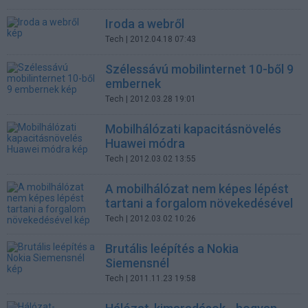
Iroda a webről
Tech
| 2012.04.18 07:43
Szélessávú mobilinternet 10-ből 9
embernek
Tech
| 2012.03.28 19:01
Mobilhálózati kapacitásnövelés
Huawei módra
Tech
| 2012.03.02 13:55
A mobilhálózat nem képes lépést
tartani a forgalom növekedésével
Tech
| 2012.03.02 10:26
Brutális leépítés a Nokia
Siemensnél
Tech
| 2011.11.23 19:58