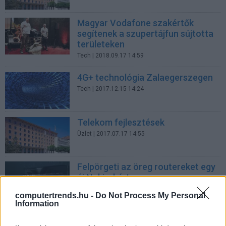
Magyar Vodafone szakértők
segítenek a szupertájfun sújtotta
területeken
Tech
| 2018.09.17 14:59
4G+ technológia Zalaegerszegen
Tech
| 2017.12.15 14:24
Telekom fejlesztések
Üzlet
| 2017.07.17 14:55
Felpörgeti az öreg routereket egy
új Nokia-kártya
Tech
| 2017.06.18 10:00
computertrends.hu -
Do Not Process My Personal
Information
Ericsson-Microsoft
együttműködés az IoT