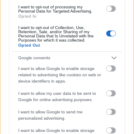
főterrorista elkapásában
I want to opt-out of processing my
Biztonság
| 2015.11.19 19:10
Personal Data for Targeted Advertising.
Opted In
Jövő márciusra kiépül a
szupermodern hazai 4G hálózat
I want to opt-out of Collection, Use,
Retention, Sale, and/or Sharing of my
Tech
| 2015.09.10 12:10
Personal Data that Is Unrelated with the
Purposes for which it was collected.
Opted Out
Saját mobilhálózatuk van az
észak-koreai vezetőknek
Google consents
Tech
| 2015.08.21 13:00
I want to allow Google to enable storage
Nem létezhet IoT az 5G nélkül
related to advertising like cookies on web or
device identifiers in apps.
Üzlet
| 2015.08.05 15:00
I want to allow my user data to be sent to
Google for online advertising purposes.
Új munkavégzési forma alakul
Üzlet
| 2014.07.02 09:13
I want to allow Google to send me
personalized advertising.
Telenoros lett a Masat-1
I want to allow Google to enable storage
Tech
| 2014.02.21 18:00