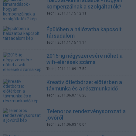
Hálózat-kimaradások - hogyan
kompenzálnak a szolgáltatók?
Tech
| 2011.11.15 12:11
Épülőben a hálózatba kapcsolt
társadalom
Tech
| 2011.11.15 11:14
2015-ig négyszeresére nőhet a
wifi-elérések száma
Tech
| 2011.11.09 17:59
Kreatív ötletbörze: előtérben a
távmunka és a részmunkaidő
Tech
| 2011.06.07 16:20
Telenoros rendezvénysorozat a
jövőről
Tech
| 2011.06.03 10:04