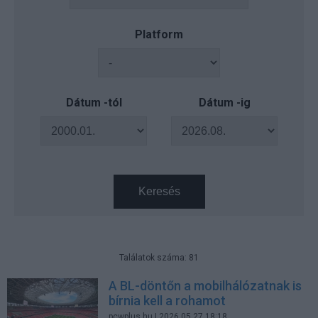
Platform
Dátum -tól
Dátum -ig
Keresés
Találatok száma: 81
A BL-döntőn a mobilhálózatnak is
bírnia kell a rohamot
pcwplus.hu
| 2026.05.27 18:18