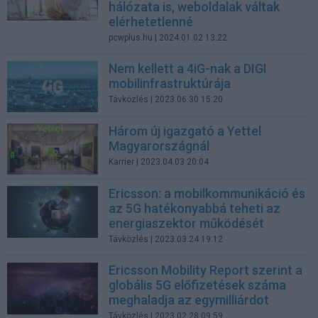
hálózata is, weboldalak váltak
elérhetetlenné
pcwplus.hu
| 2024.01.02 13:22
Nem kellett a 4iG-nak a DIGI
mobilinfrastruktúrája
Távközlés
| 2023.06.30 15:20
Három új igazgató a Yettel
Magyarországnál
Karrier
| 2023.04.03 20:04
Ericsson: a mobilkommunikáció és
az 5G hatékonyabbá teheti az
energiaszektor működését
Távközlés
| 2023.03.24 19:12
Ericsson Mobility Report szerint a
globális 5G előfizetések száma
meghaladja az egymilliárdot
Távközlés
| 2023.02.28 09:59