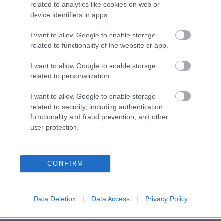
related to analytics like cookies on web or
device identifiers in apps.
Végre internetezhetünk a
I want to allow Google to enable storage
fedélzeten is!
related to functionality of the website or app.
Tech
| 2013.11.18 13:00
I want to allow Google to enable storage
A Vöröskereszt partnere lett a
related to personalization.
Telenor
I want to allow Google to enable storage
Tech
| 2013.05.09 16:30
related to security, including authentication
functionality and fraud prevention, and other
Olasz 4G-t épít a Huawei
user protection.
Tech
| 2013.04.17 16:30
Szerverszolgáltatások
CONFIRM
kommunikáló gépeknek
Tech
| 2012.09.28 14:03
Data Deletion
Data Access
Privacy Policy
Az Apple feladta
Tech
| 2012.05.14 17:58