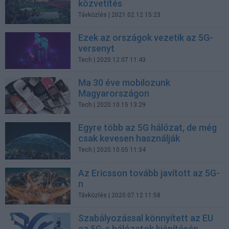
közvetítés
Távközlés
| 2021.02.12 15:23
Ezek az országok vezetik az 5G-
versenyt
Tech
| 2020.12.07 11:43
Ma 30 éve mobilozunk
Magyarországon
Tech
| 2020.10.15 13:29
Egyre több az 5G hálózat, de még
csak kevesen használják
Tech
| 2020.10.05 11:34
Az Ericsson tovább javított az 5G-
n
Távközlés
| 2020.07.12 11:58
Szabályozással könnyített az EU
az 5G-s hálózatok kiépítésén