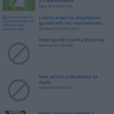
6.0 Marshmallow
Tech
| 2015.10.04 14:03
Lenovo preps for smartphone
growth with two new handsets
IDG News
| 2014.09.04 23:27
Ismét gazdát cserél a Motorola
Üzlet
| 2014.01.30 08:00
Nem sértett szabadalmat az
Apple
Üzlet
| 2013.04.23 15:05
Újabb csoportos leépítés a