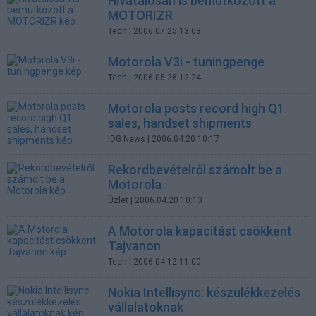
Hivatalosan is bemutkozott a
MOTORIZR
Tech
| 2006.07.25 13:03
Motorola V3i - tuningpenge
Tech
| 2006.05.26 12:24
Motorola posts record high Q1
sales, handset shipments
IDG News
| 2006.04.20 10:17
Rekordbevételről számolt be a
Motorola
Üzlet
| 2006.04.20 10:13
A Motorola kapacitást csökkent
Tajvanon
Tech
| 2006.04.12 11:00
Nokia Intellisync: készülékkezelés
vállalatoknak