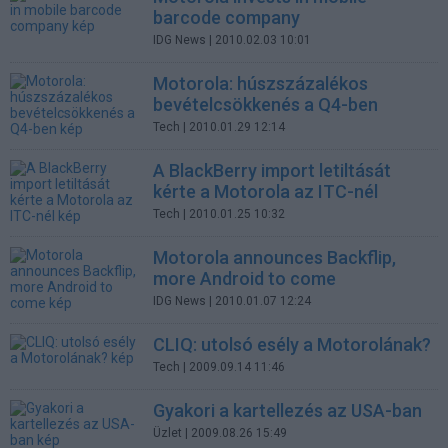
barcode company
IDG News
| 2010.02.03 10:01
Motorola: húszszázalékos
bevételcsökkenés a Q4-ben
Tech
| 2010.01.29 12:14
A BlackBerry import letiltását
kérte a Motorola az ITC-nél
Tech
| 2010.01.25 10:32
Motorola announces Backflip,
more Android to come
IDG News
| 2010.01.07 12:24
CLIQ: utolsó esély a Motorolának?
Tech
| 2009.09.14 11:46
Gyakori a kartellezés az USA-ban
Üzlet
| 2009.08.26 15:49