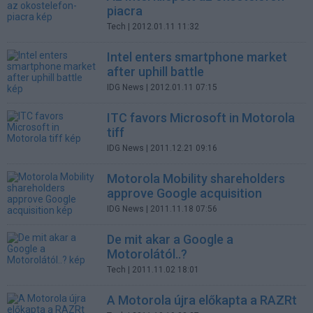
piacra
Tech
| 2012.01.11 11:32
Intel enters smartphone market
after uphill battle
IDG News
| 2012.01.11 07:15
ITC favors Microsoft in Motorola
tiff
IDG News
| 2011.12.21 09:16
Motorola Mobility shareholders
approve Google acquisition
IDG News
| 2011.11.18 07:56
De mit akar a Google a
Motorolától..?
Tech
| 2011.11.02 18:01
A Motorola újra előkapta a RAZRt