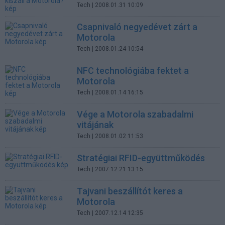
Tech
| 2008.01.31 10:09
Csapnivaló negyedévet zárt a
Motorola
Tech
| 2008.01.24 10:54
NFC technológiába fektet a
Motorola
Tech
| 2008.01.14 16:15
Vége a Motorola szabadalmi
vitájának
Tech
| 2008.01.02 11:53
Stratégiai RFID-együttműködés
Tech
| 2007.12.21 13:15
Tajvani beszállítót keres a
Motorola
Tech
| 2007.12.14 12:35