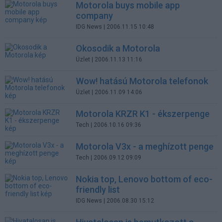
Motorola buys mobile app
company
IDG News
| 2006.11.15 10:48
Okosodik a Motorola
Üzlet
| 2006.11.13 11:16
Wow! hatású Motorola telefonok
Üzlet
| 2006.11.09 14:06
Motorola KRZR K1 - ékszerpenge
Tech
| 2006.10.16 09:36
Motorola V3x - a meghízott penge
Tech
| 2006.09.12 09:09
Nokia top, Lenovo bottom of eco-
friendly list
IDG News
| 2006.08.30 15:12