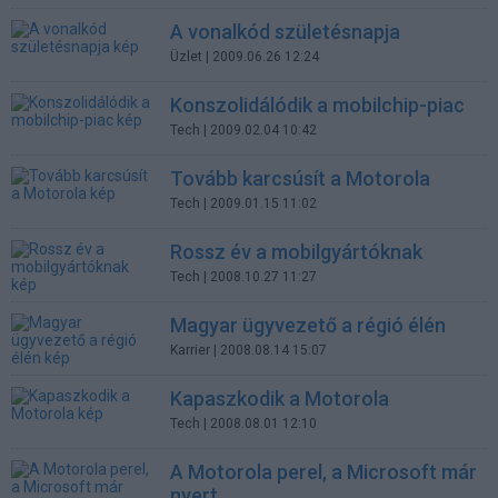
A vonalkód születésnapja
Üzlet
| 2009.06.26 12:24
Konszolidálódik a mobilchip-piac
Tech
| 2009.02.04 10:42
Tovább karcsúsít a Motorola
Tech
| 2009.01.15 11:02
Rossz év a mobilgyártóknak
Tech
| 2008.10.27 11:27
Magyar ügyvezető a régió élén
Karrier
| 2008.08.14 15:07
Kapaszkodik a Motorola
Tech
| 2008.08.01 12:10
A Motorola perel, a Microsoft már
nyert