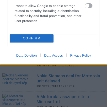
Tech
| 2011.04.15 12:02
I want to allow Google to enable storage
related to security, including authentication
Motorola Solutions, Huawei settle
functionality and fraud prevention, and other
dueling lawsuits
user protection.
IDG News
| 2011.04.14 09:38
Motorola Mobility posts strong
CONFIRM
Q4 but warns about Q1
IDG News
| 2011.01.27 07:43
Nokia Siemens deal for Motorola
Data Deletion
Data Access
Privacy Policy
unit delayed
IDG News
| 2011.01.04 09:30
Nokia Siemens deal for Motorola
unit delayed
IDG News
| 2010.12.29 09:34
A Motorola visszaperelte a
Microsoftot