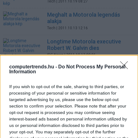
Tech
| 2011.10.19 08:27
Meghalt a Motorola legendás
alakja
Tech
| 2011.10.13 12:16
Longtime Motorola executive
Robert W. Galvin dies
IDG News
| 2011.10.13 09:01
computertrends.hu -
Do Not Process My Personal
Motorola faces new lawsuit
Information
IDG News
| 2011.10.07 10:49
If you wish to opt-out of the sale, sharing to third parties, or
Fékezett a Motorola felvásárlás
processing of your personal or sensitive information for
Üzlet
| 2011.09.29 10:56
targeted advertising by us, please use the below opt-out
section to confirm your selection. Please note that after your
HTC open to buying OS, patents,
opt-out request is processed you may continue seeing
president said
interest-based ads based on personal information utilized by
IDG News
| 2011.09.13 09:00
us or personal information disclosed to third parties prior to
your opt-out. You may separately opt-out of the further
Más vívja az Android háborút