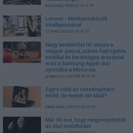
Biztonság
| 2026.03.14 13:19
Lenovo - Munkaeszközök
intelligenciával
CT Print
| 2024.03.18 11:21
Nagy lendülettel tér vissza a
magyar piacra, színes-hajtogatós
mobillal és barátságos árazással
ered a Samsung-Apple duó
nyomába a Motorola
pcwplus.hu
| 2023.08.28 19:29
Egyre több az összehajtható
mobil, de melyik mit kínál?
EMAG hírek
| 2023.07.03 09:20
Már 50 éve, hogy megeresztették
az első mobilhívást
pcwplus.hu
| 2023.04.04 17:12