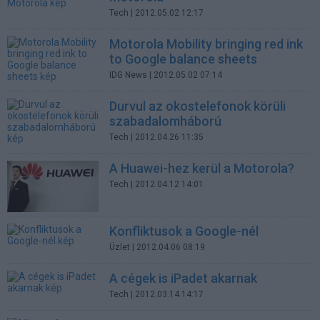
Tech
| 2012.05.02 12:17
Motorola Mobility bringing red ink
to Google balance sheets
IDG News
| 2012.05.02 07:14
Durvul az okostelefonok körüli
szabadalomháború
Tech
| 2012.04.26 11:35
A Huawei-hez kerül a Motorola?
Tech
| 2012.04.12 14:01
Konfliktusok a Google-nél
Üzlet
| 2012.04.06 08:19
A cégek is iPadet akarnak
Tech
| 2012.03.14 14:17