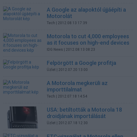
A Google az alapoktól újjáépíti a
Motorolát
Tech
| 2012.08.13 17:39
Motorola to cut 4,000 employees
as it focuses on high-end devices
IDG News
| 2012.08.13 08:23
Felpörgött a Google profitja
Üzlet
| 2012.07.20 13:00
A Motorola megkerüli az
importtilalmat
Tech
| 2012.07.18 14:54
USA: betiltották a Motorola 18
droidjának importálását
Üzlet
| 2012.07.18 12:30
FTC-vizsgálat a Motorola ellen