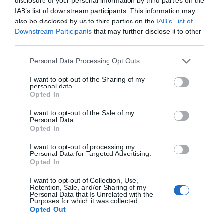
disclosure of your personal information by third parties on the
Tech
| 2011.09.08 11:20
IAB’s list of downstream participants. This information may
also be disclosed by us to third parties on the
IAB’s List of
New patents from Google shore
Downstream Participants
that may further disclose it to other
up HTC's defenses
third parties.
IDG News
| 2011.09.08 07:46
Please note that this website/app uses one or more Google
Personal Data Processing Opt Outs
services and may gather and store information including but
Hallgat a Google az egyező
not limited to your visit or usage behaviour. You may click to
I want to opt-out of the Sharing of my
szabadalmi díjakról
personal data.
grant or deny consent to Google and its third-party tags to
Üzlet
| 2011.08.18 16:13
Opted In
use your data for below specified purposes in below Google
consent section.
Újabb megafelvásárlás a
I want to opt-out of the Sale of my
Personal Data.
láthatáron?
Opted In
Tech
| 2011.08.18 13:44
I want to opt-out of processing my
Personal Data for Targeted Advertising.
A Google bevásárlólistája
Opted In
Tech
| 2011.08.17 17:23
I want to opt-out of Collection, Use,
Retention, Sale, and/or Sharing of my
Analysts: Google looks to Novell
Personal Data that Is Unrelated with the
for Motorola value
Purposes for which it was collected.
Opted Out
IDG News
| 2011.08.17 07:40