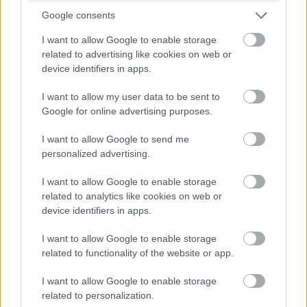
Google consents
Védett lett az Android?
Üzlet
| 2011.08.16 11:46
I want to allow Google to enable storage
related to advertising like cookies on web or
Are Motorola's patents enough to
device identifiers in apps.
protect Android?
IDG News
| 2011.08.16 09:42
I want to allow my user data to be sent to
Google for online advertising purposes.
Google buys Motorola Mobility for
US$12.5 billion
I want to allow Google to send me
IDG News
| 2011.08.16 09:41
personalized advertising.
Google-kézben a Motorola
I want to allow Google to enable storage
related to analytics like cookies on web or
Üzlet
| 2011.08.15 16:19
device identifiers in apps.
A Motorola vezetői is
I want to allow Google to enable storage
tanúskodhatnak az Oracle-perben
related to functionality of the website or app.
Tech
| 2011.08.08 14:26
I want to allow Google to enable storage
Peren kívül megegyezett a Huawei
related to personalization.
és a Motorola