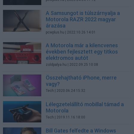
A Samsungot is túlszárnyalja a
Motorola RAZR 2022 magyar
árazása
pcwplus.hu
| 2022.10.26 14:01
A Motorola már a kilencvenes
években fejlesztett egy titkos
elektromos autót
zoldpalya.hu
| 2022.09.25 10:08
Összehajtható iPhone, merre
vagy?
Tech
| 2020.06.24 15:32
Lélegzetelállító mobillal támad a
Motorola
Tech
| 2019.11.16 18:00
Bill Gates felfedte a Windows