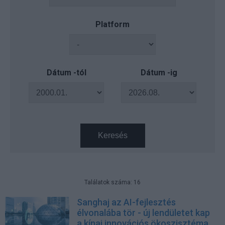
Platform
Dátum -tól
Dátum -ig
Keresés
Találatok száma: 16
Sanghaj az AI-fejlesztés
élvonalába tör - új lendületet kap
a kínai innovációs ökoszisztéma