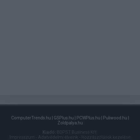
ComputerTrends.hu
|
GSPlus.hu
|
PCWPlus.hu
|
Puliwood.hu
|
Zoldpalya.hu
Kiadó:
BDPST Business Kft.
Impresszum
-
Adatvédelmi elveink
-
Hozzászólások kezelése