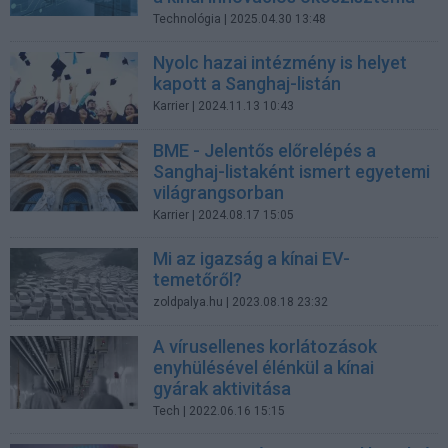
Technológia
| 2025.04.30 13:48
Nyolc hazai intézmény is helyet
kapott a Sanghaj-listán
Karrier
| 2024.11.13 10:43
BME - Jelentős előrelépés a
Sanghaj-listaként ismert egyetemi
világrangsorban
Karrier
| 2024.08.17 15:05
Mi az igazság a kínai EV-
temetőről?
zoldpalya.hu
| 2023.08.18 23:32
A vírusellenes korlátozások
enyhülésével élénkül a kínai
gyárak aktivitása
Tech
| 2022.06.16 15:15