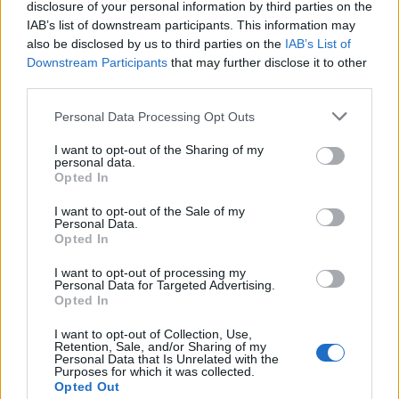
disclosure of your personal information by third parties on the
Az oktatás digitális átalakításába
IAB’s list of downstream participants. This information may
is besegít a Huawei
also be disclosed by us to third parties on the
IAB’s List of
Üzlet
| 2018.11.06 11:40
Downstream Participants
that may further disclose it to other
third parties.
Háznyomtatás Sanghajban
Please note that this website/app uses one or more Google
Personal Data Processing Opt Outs
Tech
| 2014.08.27 18:06
services and may gather and store information including but
not limited to your visit or usage behaviour. You may click to
I want to opt-out of the Sharing of my
personal data.
grant or deny consent to Google and its third-party tags to
E-iskolatáska Kínában
Opted In
use your data for below specified purposes in below Google
Tech
| 2013.12.09 11:30
consent section.
I want to opt-out of the Sale of my
Personal Data.
Opted In
Ismét a vádlottak padján az Apple
I want to opt-out of processing my
Üzlet
| 2013.07.03 15:00
Personal Data for Targeted Advertising.
Opted In
Sanghajban nyitott üzletet az
I want to opt-out of Collection, Use,
Retention, Sale, and/or Sharing of my
Apple
Personal Data that Is Unrelated with the
Purposes for which it was collected.
Üzlet
| 2010.07.12 13:10
Opted Out