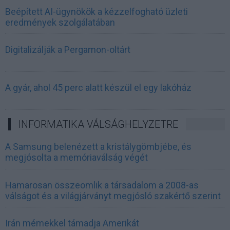
Beépített AI-ügynökök a kézzelfogható üzleti
eredmények szolgálatában
Digitalizálják a Pergamon-oltárt
A gyár, ahol 45 perc alatt készül el egy lakóház
INFORMATIKA VÁLSÁGHELYZETRE
A Samsung belenézett a kristálygömbjébe, és
megjósolta a memóriaválság végét
Hamarosan összeomlik a társadalom a 2008-as
válságot és a világjárványt megjósló szakértő szerint
Irán mémekkel támadja Amerikát