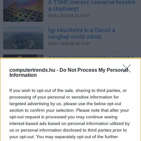
A TSMC merész csavarral kezelné
a chiphiányt
Tech
| 2022.05.22 15:07
Így készítette ki a Ciscót a
sanghaji covid-zárlat
Üzlet
| 2022.05.20 13:07
Az Intel vezérigazgatója szerint a
chiphiány legalább 2024-ig tart
computertrends.hu -
Do Not Process My Personal
Tech
| 2022.04.29 13:21
Information
Alkatrészhiány miatt nem tudják
If you wish to opt-out of the sale, sharing to third parties, or
vízre bocsátani Kína harmadik
processing of your personal or sensitive information for
repülőgép-hordozóját
targeted advertising by us, please use the below opt-out
Tech
| 2022.04.17 12:49
section to confirm your selection. Please note that after your
opt-out request is processed you may continue seeing
Sanghaj kíván Kína chipfővárosa
interest-based ads based on personal information utilized by
lenni
us or personal information disclosed to third parties prior to
Tech
| 2021.05.01 13:23
your opt-out. You may separately opt-out of the further