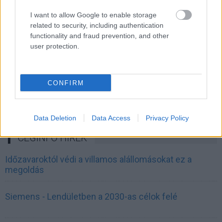
I want to allow Google to enable storage
related to security, including authentication
functionality and fraud prevention, and other
user protection.
CONFIRM
Data Deletion
Data Access
Privacy Policy
CÉGINFÓ HÍREK
Időzavaroktól védi a villamos alállomásokat ez a
megoldás
Siemens - Lendületben a 2030-as célok felé